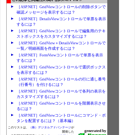
［ASP.NET］GridViewコントロールの削除ボタンで
確認メッセージを表示するには？
［ASP.NET］DetailsViewコントロールで単票を表示
するには？
［ASP.NET］GridViewコントロールで編集用のテキ
ストボックスをカスタマイズするには？
［ASP.NET］GridView＋DetailsViewコントロールで
一覧／明細画面を作成するには？
［ASP.NET］FormViewコントロールで単票を表示
するには？
［ASP.NET］GridViewコントロールで選択ボックス
を表示するには？
［ASP.NET］GridViewコントロールの行に通し番号
（行番号）を付けるには？
［ASP.NET］GridViewコントロールで各列の表示を
カスタマイズするには？
［ASP.NET］GridViewコントロールを階層表示させ
るには？
［ASP.NET］GridViewコントロールにコマンド・ボ
タンを配置するには？（基本編）
このリストは、
（株）デジタルアドバンテージ
が
generated by
開発した