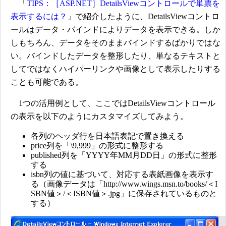
「
TIPS：［ASP.NET］DetailsViewコントロールで単票を
表示するには？
」で紹介したように、DetailsViewコントロ
ールはデータ・バインドによりデータを表示できる。しか
しもちろん、データをそのままバインドするばかりではな
い。バインドしたデータを整形したり、単なるテキストと
してではなくハイパーリンクや画像として表示したりする
ことも可能である。
1つの活用例として、ここではDetailsViewコントロール
の表示を以下のようにカスタマイズしてみよう。
各列のヘッダ行を日本語表記で置き換える
price列を「\9,999」の形式に整形する
published列を「YYYY年MM月DD日」の形式に整形
する
isbn列の値に基づいて、対応する表紙画像を表示す
る（画像データは「http://www.wings.msn.to/books/＜I
SBN値＞/＜ISBN値＞.jpg」に保存されているものと
する）