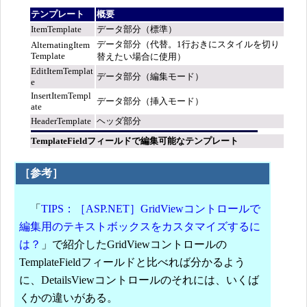
テンプレート
概要
ItemTemplate
データ部分（標準）
データ部分（代替。1行おきにスタイルを切り
AlternatingItem
Template
替えたい場合に使用）
EditItemTemplat
データ部分（編集モード）
e
InsertItemTempl
データ部分（挿入モード）
ate
HeaderTemplate
ヘッダ部分
TemplateFieldフィールドで編集可能なテンプレート
［参考］
「
TIPS：［ASP.NET］GridViewコントロールで
編集用のテキストボックスをカスタマイズするに
は？
」で紹介したGridViewコントロールの
TemplateFieldフィールドと比べれば分かるよう
に、DetailsViewコントロールのそれには、いくば
くかの違いがある。