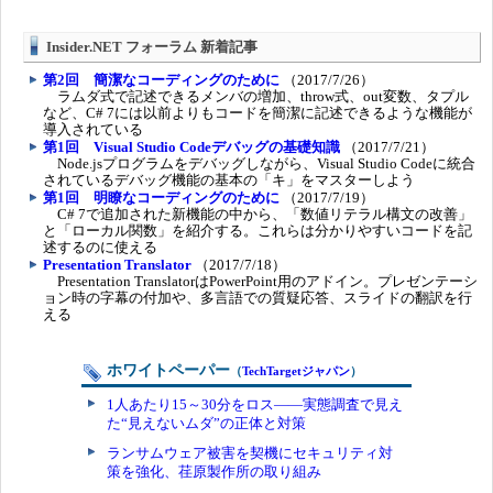
Insider.NET フォーラム 新着記事
第2回 簡潔なコーディングのために
（2017/7/26）
ラムダ式で記述できるメンバの増加、throw式、out変数、タプル
など、C# 7には以前よりもコードを簡潔に記述できるような機能が
導入されている
第1回 Visual Studio Codeデバッグの基礎知識
（2017/7/21）
Node.jsプログラムをデバッグしながら、Visual Studio Codeに統合
されているデバッグ機能の基本の「キ」をマスターしよう
第1回 明瞭なコーディングのために
（2017/7/19）
C# 7で追加された新機能の中から、「数値リテラル構文の改善」
と「ローカル関数」を紹介する。これらは分かりやすいコードを記
述するのに使える
Presentation Translator
（2017/7/18）
Presentation TranslatorはPowerPoint用のアドイン。プレゼンテーシ
ョン時の字幕の付加や、多言語での質疑応答、スライドの翻訳を行
える
ホワイトペーパー
（
TechTargetジャパン
）
1人あたり15～30分をロス――実態調査で見え
た“見えないムダ”の正体と対策
ランサムウェア被害を契機にセキュリティ対
策を強化、荏原製作所の取り組み