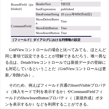
HeaderText
刊行日
BoundField（pu
blished）
SortExpression
published
DataFormatString
{0:yyyy年MM月dd日}
ShowDeleteButto
True
n
CommandField
ShowEditButton
True
ShowInsertButton
True
［フィールド］ダイアログにおける列情報の設定
GridViewコントロールの場合と比べてみても、ほとんど
同じ要領で設定できることが理解できるだろう。唯一異な
る点は、DetailsViewコントロールでは新規データの登録に
も対応しているということだ（GridViewコントロールは更
新／削除のみ）。
そのため、例えばフィールド共通のInsertVisibleプロパテ
ィ（挿入モードで列を表示するか）やCommandFieldフィ
ールドのShowInsertButtonプロパティ（［新規作成］ボタ
ンを表示するか）などを利用することができる。