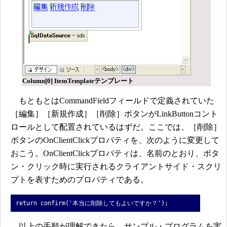
Column[0] ItemTemplateテンプレート
もともとはCommandFieldフィールドで定義されていた
［編集］［新規作成］［削除］ボタンがLinkButtonコント
ロールとして配置されているはずだ。ここでは、［削除］
ボタンのOnClientClickプロパティを、次のように変更して
おこう。OnClientClickプロパティは、名前のとおり、ボタ
ン・クリック時に実行されるクライアントサイド・スクリ
プトを表すためのプロパティである。
return confirm('本当に削除してもよいですか？');
以上の手順が理解できたら、サンプル・プログラムを実