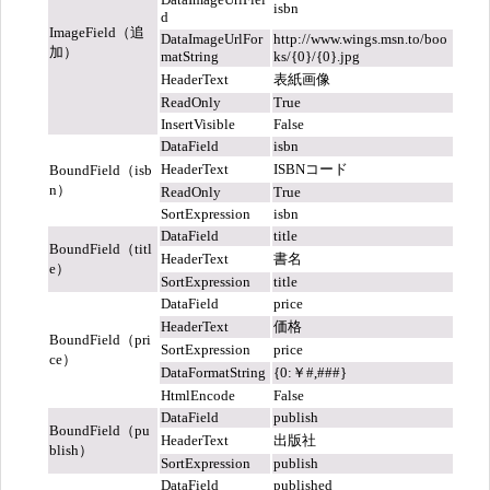
isbn
d
ImageField（追
DataImageUrlFor
http://www.wings.msn.to/boo
加）
matString
ks/{0}/{0}.jpg
HeaderText
表紙画像
ReadOnly
True
InsertVisible
False
DataField
isbn
HeaderText
ISBNコード
BoundField（isb
n）
ReadOnly
True
SortExpression
isbn
DataField
title
BoundField（titl
HeaderText
書名
e）
SortExpression
title
DataField
price
HeaderText
価格
BoundField（pri
SortExpression
price
ce）
DataFormatString
{0:￥#,###}
HtmlEncode
False
DataField
publish
BoundField（pu
HeaderText
出版社
blish）
SortExpression
publish
DataField
published