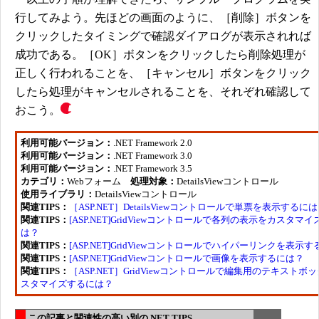
行してみよう。先ほどの画面のように、［削除］ボタンを
クリックしたタイミングで確認ダイアログが表示されれば
成功である。［OK］ボタンをクリックしたら削除処理が
正しく行われることを、［キャンセル］ボタンをクリック
したら処理がキャンセルされることを、それぞれ確認して
おこう。
利用可能バージョン：
.NET Framework 2.0
利用可能バージョン：
.NET Framework 3.0
利用可能バージョン：
.NET Framework 3.5
カテゴリ：
Webフォーム
処理対象：
DetailsViewコントロール
使用ライブラリ：
DetailsViewコントロール
関連TIPS：
［ASP.NET］DetailsViewコントロールで単票を表示するに
関連TIPS：
[ASP.NET]GridViewコントロールで各列の表示をカスタマ
は？
関連TIPS：
[ASP.NET]GridViewコントロールでハイパーリンクを表示
関連TIPS：
[ASP.NET]GridViewコントロールで画像を表示するには？
関連TIPS：
［ASP.NET］GridViewコントロールで編集用のテキストボ
スタマイズするには？
この記事と関連性の高い別の.NET TIPS