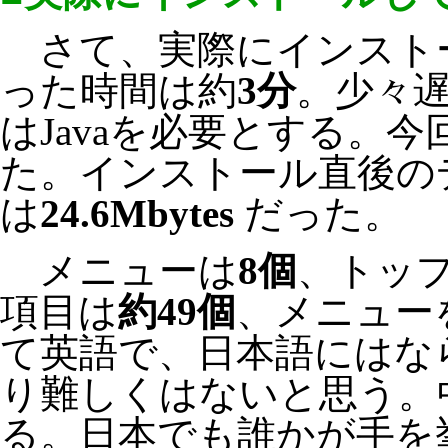
さて、実際にインスト
った時間は約
3分
。少々
はJavaを必要とする。今回は
た。インストール直後の
は
24.6Mbytes
だった。
メニューは
8個
、トッ
項目は
約49個
、メニュー
て英語で、日本語にはな
り難しくはないと思う。
る。日本でも誰かが手を