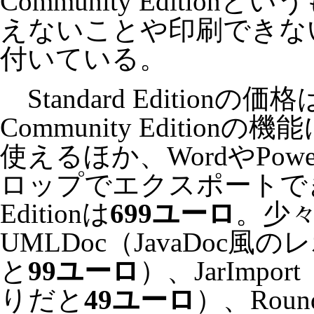
Community Editio
えないことや印刷できな
付いている。
Standard Editionの価格
Community Editio
使えるほか、WordやPowe
ロップでエクスポートできる。P
Editionは
699ユーロ
。少
UMLDoc（JavaDoc
と
99ユーロ
）、JarImp
りだと
49ユーロ
）、Roun