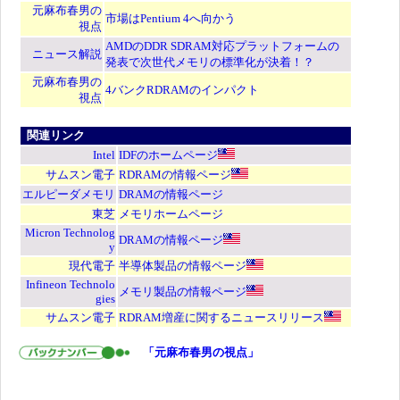
元麻布春男の
市場はPentium 4へ向かう
視点
AMDのDDR SDRAM対応プラットフォームの
ニュース解説
発表で次世代メモリの標準化が決着！？
元麻布春男の
4バンクRDRAMのインパクト
視点
関連リンク
Intel
IDFのホームページ
サムスン電子
RDRAMの情報ページ
エルピーダメモリ
DRAMの情報ページ
東芝
メモリホームページ
Micron Technolog
DRAMの情報ページ
y
現代電子
半導体製品の情報ページ
Infineon Technolo
メモリ製品の情報ページ
gies
サムスン電子
RDRAM増産に関するニュースリリース
「元麻布春男の視点」