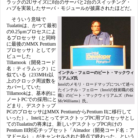
ラックの2Uサイズに8台のサーバと2台のスイッチング・
ハブを実装したサーバ・モジュールが披露されたほどだ。
そういう意味で
Tualatinは、かつて最初
の0.25μmプロセスによ
るプロセッサ（と同時
に最後のMMX Pentium
プロセッサ）としてデ
ビューした
Tillamook（開発コード
名：ティラムック）に
インテル・フェローのピート・マックウィ
似ている（233MHz以
リアムズ氏
上のクロック周波数を
Intelのメモリ・ロードマップについて述べ
カバーしていた
たインテル・フェロー（Intelの技術職の役
Tillamookは、基本的に
職）のピート・マックウィリアムズ（Pete
ノートPCでの採用にと
McWilliams）氏。
どまり、デスクトップ
PCのプロセッサはMMX PentiumからPentium IIに移行して
いった）。IntelにとってデスクトップPC用プロセッサとし
てのTualatinの将来は、新しいデスクトップPC向けの
Pentium III対応チップセット「Almador（開発コード名：ア
マドール）」がキャンセルされた時点で終わった、という