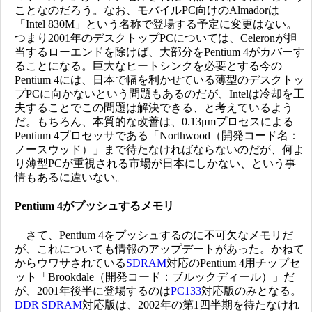
ことなのだろう。なお、モバイルPC向けのAlmadorは
「Intel 830M」という名称で登場する予定に変更はない。
つまり2001年のデスクトップPCについては、Celeronが担
当するローエンドを除けば、大部分をPentium 4がカバーす
ることになる。巨大なヒートシンクを必要とする今の
Pentium 4には、日本で幅を利かせている薄型のデスクトッ
プPCに向かないという問題もあるのだが、Intelは冷却を工
夫することでこの問題は解決できる、と考えているよう
だ。もちろん、本質的な改善は、0.13μmプロセスによる
Pentium 4プロセッサである「Northwood（開発コード名：
ノースウッド）」まで待たなければならないのだが、何よ
り薄型PCが重視される市場が日本にしかない、という事
情もあるに違いない。
Pentium 4がプッシュするメモリ
さて、Pentium 4をプッシュするのに不可欠なメモリだ
が、これについても情報のアップデートがあった。かねて
からウワサされている
SDRAM
対応のPentium 4用チップセ
ット「Brookdale（開発コード：ブルックディール）」だ
が、2001年後半に登場するのは
PC133
対応版のみとなる。
DDR SDRAM
対応版は、2002年の第1四半期を待たなけれ