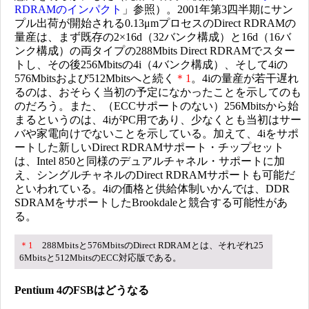
RDRAMのインパクト
」参照）。2001年第3四半期にサン
プル出荷が開始される0.13μmプロセスのDirect RDRAMの
量産は、まず既存の2×16d（32バンク構成）と16d（16バ
ンク構成）の両タイプの288Mbits Direct RDRAMでスター
トし、その後256Mbitsの4i（4バンク構成）、そして4iの
576Mbitsおよび512Mbitsへと続く
＊1
。4iの量産が若干遅れ
るのは、おそらく当初の予定になかったことを示してのも
のだろう。また、（ECCサポートのない）256Mbitsから始
まるというのは、4iがPC用であり、少なくとも当初はサー
バや家電向けでないことを示している。加えて、4iをサポ
ートした新しいDirect RDRAMサポート・チップセット
は、Intel 850と同様のデュアルチャネル・サポートに加
え、シングルチャネルのDirect RDRAMサポートも可能だ
といわれている。4iの価格と供給体制いかんでは、DDR
SDRAMをサポートしたBrookdaleと競合する可能性があ
る。
＊1
288Mbitsと576MbitsのDirect RDRAMとは、それぞれ25
6Mbitsと512MbitsのECC対応版である。
Pentium 4のFSBはどうなる