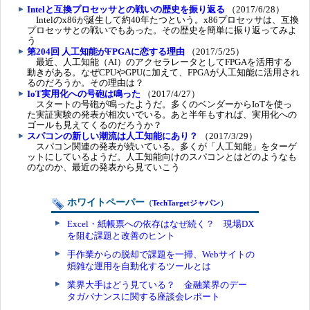
Intelと互換プロセッサとの戦いの歴史を振り返る
（2017/6/28）
Intelのx86が誕生して約40年たつという。x86プロセッサは、互換
プロセッサとの戦いでもあった。その歴史を簡単に振り返ってみよ
う
第204回 人工知能がFPGAに恋する理由
（2017/5/25）
最近、人工知能（AI）のアクセラレータとしてFPGAを活用する
動きがある。なぜCPUやGPUに加えて、FPGAが人工知能に活用され
るのだろうか。その理由は？
IoT実用化への号砲は鳴った
（2017/4/27）
スタートの号砲が鳴ったようだ。多くのベンダーからIoTを使っ
た実証実験の発表が相次いでいる。あと半年もすれば、実用化への
ゴールも見えてくるのだろうか？
スパコンの新しい潮流は人工知能にあり？
（2017/3/29）
スパコン関連の発表が続いている。多くが「人工知能」をターゲ
ットにしているようだ。人工知能向けのスパコンとはどのようなも
のなのか、最近の発表から見ていこう
ホワイトペーパー
（
TechTargetジャパン
）
Excel・紙帳票への依存はなぜ続く？ 現場DX
を阻む課題と改善のヒント
手作業からの脱却で課題を一掃、Webサイトの
煩雑な運用を自動化するツールとは
業界大手はどう見ている？ 金融業界のデー
タガバナンスに関する座談会レポート