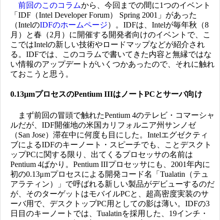
前回のこのコラム
から、今回までの間に1つのイベント
「IDF（Intel Developer Forum） Spring 2001」があった
（Intelの
IDFのホームページ
）。IDFは、Intelが毎年秋（8
月）と春（2月）に開催する開発者向けのイベントで、こ
こではIntelの新しい技術やロードマップなどが紹介され
る。IDFでは、このコラムで書いてきた内容と無縁ではな
い情報のアップデートがいくつかあったので、それに触れ
ておこうと思う。
0.13μmプロセスのPentium IIIはノートPCとサーバ向け
まず前回の冒頭で触れたPentium 4のテレビ・コマーシャ
ルだが、IDF開催地の米国カリフォルニア州サンノゼ
（San Jose）滞在中に何度も目にした。Intelエグゼクティ
ブによるIDFのキーノート・スピーチでも、ことデスクト
ップPCに関する限り、出てくるプロセッサの名前は
Pentium 4ばかり。Pentium IIIプロセッサにも、2001年内に
初の0.13μmプロセスによる開発コード名「Tualatin（テュ
アラティン）」で呼ばれる新しい製品がデビューするのだ
が、そのターゲットはモバイルPCと、超高密度実装のサ
ーバ用で、デスクトップPC用としての影は薄い。IDFの3
日目のキーノートでは、Tualatinを採用した、19インチ・