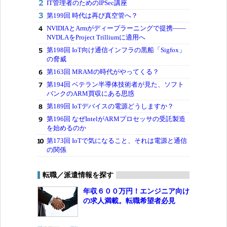
IT管理者のためのIPSec講座
第199回 時代は再び真空管へ？
NVIDIAとArmがディープラーニングで提携――
NVDLAをProject Trilliumに適用へ
第198回 IoT向け通信インフラの黒船「Sigfox」
の脅威
第163回 MRAMの時代がやってくる？
第194回 ベテラン半導体技術者が見た、ソフト
バンクのARM買収にある思惑
第189回 IoTデバイスの電源どうしますか？
第196回 なぜIntelがARMプロセッサの受託製造
を始めるのか
第173回 IoTで気になること、それは電源と通信
の関係
転職／派遣情報を探す
年収６００万円！エンジニア向け
の求人満載。転職希望者必見