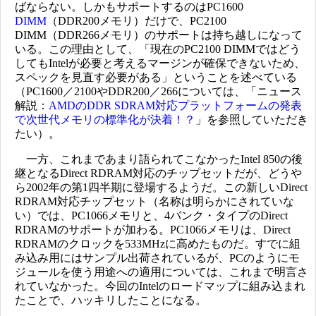
ばならない。しかもサポートするのはPC1600
DIMM
（DDR200メモリ）だけで、PC2100
DIMM（DDR266メモリ）のサポートは持ち越しになって
いる。この理由として、「現在のPC2100 DIMMではどう
してもIntelが必要と考えるマージンが確保できないため、
スペックを見直す必要がある」ということを述べている
（PC1600／2100やDDR200／266については、「ニュース
解説：
AMDのDDR SDRAM対応プラットフォームの発表
で次世代メモリの標準化が決着！？
」を参照していただき
たい）。
一方、これまであまり語られてこなかったIntel 850の後
継となるDirect RDRAM対応のチップセットだが、どうや
ら2002年の第1四半期に登場するようだ。この新しいDirect
RDRAM対応チップセット（名称は明らかにされていな
い）では、PC1066メモリと、4バンク・タイプのDirect
RDRAMのサポートが加わる。PC1066メモリは、Direct
RDRAMのクロックを533MHzに高めたものだ。すでに組
み込み用にはサンプル出荷されているが、PCのようにモ
ジュールを使う用途への適用については、これまで明言さ
れていなかった。今回のIntelのロードマップに組み込まれ
たことで、ハッキリしたことになる。