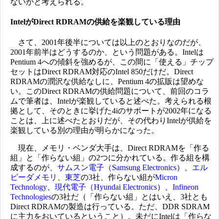
ないかと考えられる。
IntelがDirect RDRAMの供給を楽観している理由
さて、2001年後半については以上のとおりなのだが、
2001年前半はどうするのか、という問題がある。Intelは
Pentium 4への傾斜を強めるが、この間に「使える」チップ
セットはDirect RDRAM対応のIntel 850だけだ。Direct
RDRAMの潤沢な供給なしに、Pentium 4の拡販は望めな
い。このDirect RDRAMの供給問題について、前回のコラ
ムで筆者は、Intelが楽観していると述べた。考えられる根
拠として、そのときに挙げた4iのサポートが2002年になる
ことは、上に述べたとおりだが、その代わりIntelが供給を
楽観している別の理由が明らかになった。
現在、メモリ・ベンダ大手は、Direct RDRAMを「作る
組」と「作らない組」の2つに分かれている。作る組を構
成するのが、
サムスン電子（Samsung Electronics）
、
エル
ピーダメモリ
、
東芝
の3社、作らない組が
Micron
Technology
、
現代電子（Hyundai Electronics
）、
Infineon
Technologies
の3社だ（「作らない組」とはいえ、3社とも
Direct RDRAMの製造は行っている。ただ、DDR SDRAM
に主力をおいているということ）。未だにIntelは「作らな