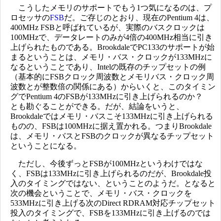
こうしたメモリのサポートでもう1つ気になるのは、プ
ロセッサの
FSB
だ。ご存じのとおり、現在のPentium 4は、
400MHz FSBと呼ばれているが、実際のバスクロックは
100MHzで、データレートのみが4倍の400MHz相当に引き
上げられたものである。BrookdaleでPC133のサポートが始
まるということは、メモリ・バス・クロックが133MHzに
なるということであり、Intelの既存のチップセットの例
（基本的にFSBクロック周波数とメモリバス・クロック周
波数とが整数倍の関係にある）からいくと、このタイミン
グでPentium 4のFSBが133MHzに引き上げられるのか？
とも勘ぐることができる。だが、結論をいうと、
Brookdaleではメモリ・バスこそ133MHzに引き上げられる
ものの、FSBは100MHzに据え置かれる。つまりBrookdale
は、メモリ・バスとFSBのクロックが異なるチップセット
ということになる。
ただし、今後ずっとFSBが100MHzというわけではな
く、FSBは133MHzに引き上げられるのだが、Brookdale投
入のタイミングではない、ということのようだ。となると
次の機会ということで、メモリ・バス・クロックを
533MHzに引き上げる次のDirect RDRAM対応チップセット
投入のタイミングで、FSBを133MHzに引き上げるのでは