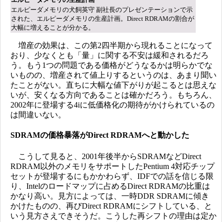
エルピーダメモリの犬飼英守 副社長のプレゼンテーションで示
された、エルピーダメモリの生産計画。Direct RDRAMの割合が
大幅に増えることが分かる。
増産の効果は、この第2四半期から現れることになって
おり、少なくとも「量」に関する不安は緩和されるだろ
う。もう1つの問題である価格がどうなるかは明らかでな
いものの、増産されて値上りするというのは、あまり聞い
たことがない。直ちに大幅な値下がりが起こるとは思えな
いが、安くなる方向であることは確かだろう。もちろん、
2002年に登場する4iに低価格化の期待がかけられているの
は間違いない。
SDRAMの価格暴落がDirect RDRAMへと動かした
こうして見ると、2001年後半からSDRAMなどDirect
RDRAM以外のメモリをサポートしたPentium 4対応チップ
セットが登場するにもかかわらず、IDFでの話を信じる限
り、Intelのロードマップに占めるDirect RDRAMの比重は
かなり高い。見方によっては、一時DDR SDRAMに傾き
かけたものの、再びDirect RDRAMにシフトしている、と
いう見方さえできそうだ。こうした再シフトの理由は定か