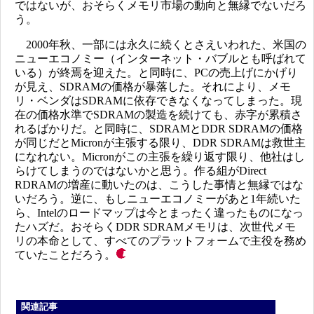
ではないが、おそらくメモリ市場の動向と無縁でないだろ
う。
2000年秋、一部には永久に続くとさえいわれた、米国の
ニューエコノミー（インターネット・バブルとも呼ばれて
いる）が終焉を迎えた。と同時に、PCの売上げにかげり
が見え、SDRAMの価格が暴落した。それにより、メモ
リ・ベンダはSDRAMに依存できなくなってしまった。現
在の価格水準でSDRAMの製造を続けても、赤字が累積さ
れるばかりだ。と同時に、SDRAMとDDR SDRAMの価格
が同じだとMicronが主張する限り、DDR SDRAMは救世主
になれない。Micronがこの主張を繰り返す限り、他社はし
らけてしまうのではないかと思う。作る組がDirect
RDRAMの増産に動いたのは、こうした事情と無縁ではな
いだろう。逆に、もしニューエコノミーがあと1年続いた
ら、Intelのロードマップは今とまったく違ったものになっ
たハズだ。おそらくDDR SDRAMメモリは、次世代メモ
リの本命として、すべてのプラットフォームで主役を務め
ていたことだろう。
関連記事