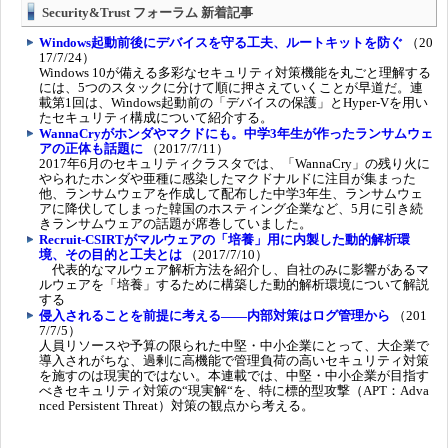
Security&Trust フォーラム 新着記事
Windows起動前後にデバイスを守る工夫、ルートキットを防ぐ
（20
17/7/24）
Windows 10が備える多彩なセキュリティ対策機能を丸ごと理解する
には、5つのスタックに分けて順に押さえていくことが早道だ。連
載第1回は、Windows起動前の「デバイスの保護」とHyper-Vを用い
たセキュリティ構成について紹介する。
WannaCryがホンダやマクドにも。中学3年生が作ったランサムウェ
アの正体も話題に
（2017/7/11）
2017年6月のセキュリティクラスタでは、「WannaCry」の残り火に
やられたホンダや亜種に感染したマクドナルドに注目が集まった
他、ランサムウェアを作成して配布した中学3年生、ランサムウェ
アに降伏してしまった韓国のホスティング企業など、5月に引き続
きランサムウェアの話題が席巻していました。
Recruit-CSIRTがマルウェアの「培養」用に内製した動的解析環
境、その目的と工夫とは
（2017/7/10）
代表的なマルウェア解析方法を紹介し、自社のみに影響があるマ
ルウェアを「培養」するために構築した動的解析環境について解説
する
侵入されることを前提に考える――内部対策はログ管理から
（201
7/7/5）
人員リソースや予算の限られた中堅・中小企業にとって、大企業で
導入されがちな、過剰に高機能で管理負荷の高いセキュリティ対策
を施すのは現実的ではない。本連載では、中堅・中小企業が目指す
べきセキュリティ対策の“現実解“を、特に標的型攻撃（APT：Adva
nced Persistent Threat）対策の観点から考える。