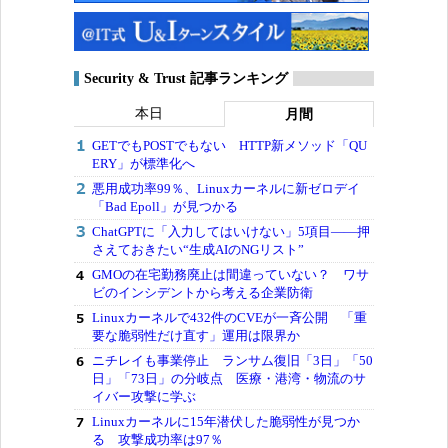
Security & Trust 記事ランキング
本日
月間
GETでもPOSTでもない HTTP新メソッド「QU
ERY」が標準化へ
悪用成功率99％、Linuxカーネルに新ゼロデイ
「Bad Epoll」が見つかる
ChatGPTに「入力してはいけない」5項目――押
さえておきたい“生成AIのNGリスト”
GMOの在宅勤務廃止は間違っていない？ ワサ
ビのインシデントから考える企業防衛
Linuxカーネルで432件のCVEが一斉公開 「重
要な脆弱性だけ直す」運用は限界か
ニチレイも事業停止 ランサム復旧「3日」「50
日」「73日」の分岐点 医療・港湾・物流のサ
イバー攻撃に学ぶ
Linuxカーネルに15年潜伏した脆弱性が見つか
る 攻撃成功率は97％