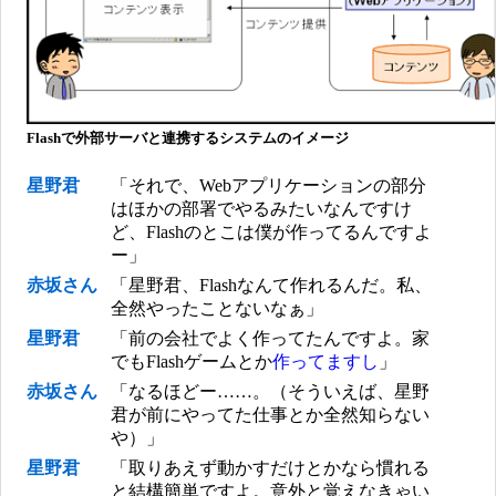
Flashで外部サーバと連携するシステムのイメージ
星野君
「それで、Webアプリケーションの部分
はほかの部署でやるみたいなんですけ
ど、Flashのとこは僕が作ってるんですよ
ー」
赤坂さん
「星野君、Flashなんて作れるんだ。私、
全然やったことないなぁ」
星野君
「前の会社でよく作ってたんですよ。家
でもFlashゲームとか
作ってますし
」
赤坂さん
「なるほどー……。（そういえば、星野
君が前にやってた仕事とか全然知らない
や）」
星野君
「取りあえず動かすだけとかなら慣れる
と結構簡単ですよ。意外と覚えなきゃい