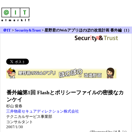
＠IT
>
Security&Trust
>
星野君のWebアプリほのぼの改造計画 番外編（1）
番外編第1回 Flashとポリシーファイルの密接なカ
ンケイ
杉山 俊春
三井物産セキュアディレクション株式会社
テクニカルサービス事業部
コンサルタント
2007/1/30
（Illustrated by はるぷ）