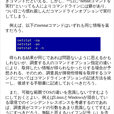
きコマンドだといえる。しかし、一口に“netstatコマンドを
実行”といっても人によりコマンドラインには癖があり、
つい日ごろ慣れ親しんだコマンドラインオプションで実行
してしまう。
例えば、以下のnetstatコマンドはいずれも同じ情報を返
すだろう。
netstat -na
netstat -an
netstat -a -n
得られる結果が同じであれば問題ないように思えるかも
しれないが、調査する人のコマンドオプション指定の違い
により、取得したい情報が得られなかったりする場合が予
想される。そのため、調査員が揮発性情報を取得するコマ
ンドについてはコマンドラインオプションの記述方法を統
一し、後述する手順書に記述しておくべきだろう。
また、可能な範囲でOSの違いを意識しないですむよう
にしておくとよい。例えばLinuxとWindowsが混在してい
る環境でのインシデントレスポンスを考慮するのであれ
ば、調査員がコマンドの引数をあまり意識しなくてすむよ
うにすべきだろう。無駄と思えるハイフン記号（-）を含