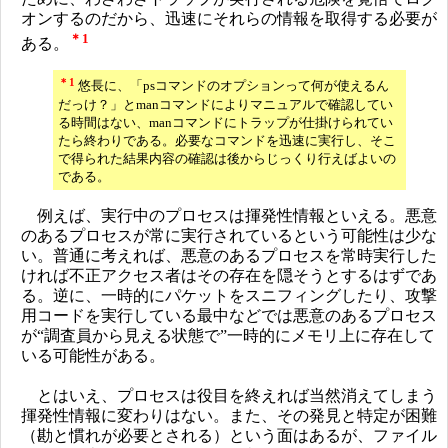
オンするのだから、迅速にそれらの情報を取得する必要が
＊1
ある。
＊1
悠長に、「psコマンドのオプションって何が使えるん
だっけ？」とmanコマンドによりマニュアルで確認してい
る時間はない、manコマンドにトラップが仕掛けられてい
たら終わりである。必要なコマンドを迅速に実行し、そこ
で得られた結果内容の確認は後からじっくり行えばよいの
である。
例えば、実行中のプロセスは揮発性情報といえる。悪意
のあるプロセスが常に実行されているという可能性は少な
い。普通に考えれば、悪意のあるプロセスを常時実行した
ければ不正アクセス者はその存在を隠そうとするはずであ
る。逆に、一時的にパケットをスニフィングしたり、攻撃
用コードを実行している最中などでは悪意のあるプロセス
が“調査員から見える状態で”一時的にメモリ上に存在して
いる可能性がある。
とはいえ、プロセスは役目を終えれば当然消えてしまう
揮発性情報に変わりはない。また、その発見と特定が困難
（勘と慣れが必要とされる）という面はあるが、ファイル