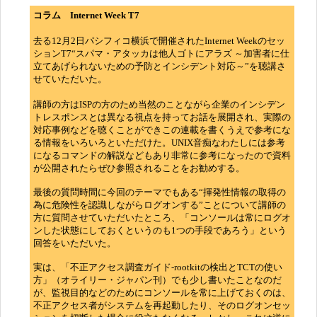
コラム Internet Week T7
去る12月2日パシフィコ横浜で開催されたInternet Weekのセッ
ションT7“スパマ・アタッカは他人ゴトにアラズ ～加害者に仕
立てあげられないための予防とインシデント対応～”を聴講さ
せていただいた。
講師の方はISPの方のため当然のことながら企業のインシデン
トレスポンスとは異なる視点を持ってお話を展開され、実際の
対応事例などを聴くことができこの連載を書くうえで参考にな
る情報をいろいろといただけた。UNIX音痴なわたしには参考
になるコマンドの解説などもあり非常に参考になったので資料
が公開されたらぜひ参照されることをお勧めする。
最後の質問時間に今回のテーマでもある“揮発性情報の取得の
為に危険性を認識しながらログオンする”ことについて講師の
方に質問させていただいたところ、「コンソールは常にログオ
ンした状態にしておくというのも1つの手段であろう」という
回答をいただいた。
実は、「不正アクセス調査ガイド-rootkitの検出とTCTの使い
方」（オライリー・ジャパン刊）でも少し書いたことなのだ
が、監視目的などのためにコンソールを常に上げておくのは、
不正アクセス者がシステムを再起動したり、そのログオンセッ