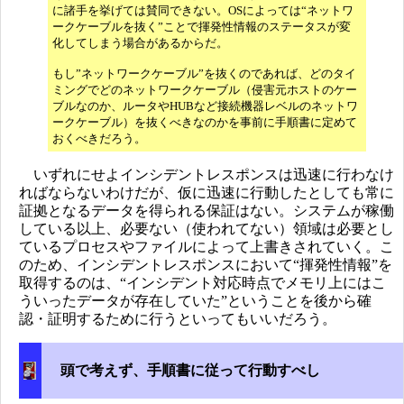
に諸手を挙げては賛同できない。OSによっては“ネットワ
ークケーブルを抜く”ことで揮発性情報のステータスが変
化してしまう場合があるからだ。
もし”ネットワークケーブル”を抜くのであれば、どのタイ
ミングでどのネットワークケーブル（侵害元ホストのケー
ブルなのか、ルータやHUBなど接続機器レベルのネットワ
ークケーブル）を抜くべきなのかを事前に手順書に定めて
おくべきだろう。
いずれにせよインシデントレスポンスは迅速に行わなけ
ればならないわけだが、仮に迅速に行動したとしても常に
証拠となるデータを得られる保証はない。システムが稼働
している以上、必要ない（使われてない）領域は必要とし
ているプロセスやファイルによって上書きされていく。こ
のため、インシデントレスポンスにおいて“揮発性情報”を
取得するのは、“インシデント対応時点でメモリ上にはこ
ういったデータが存在していた”ということを後から確
認・証明するために行うといってもいいだろう。
頭で考えず、手順書に従って行動すべし