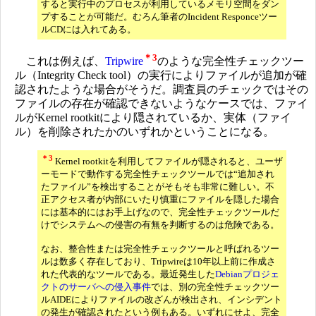
すると実行中のプロセスが利用しているメモリ空間をダン
プすることが可能だ。むろん筆者のIncident Responceツー
ルCDには入れてある。
＊3
これは例えば、
Tripwire
のような完全性チェックツー
ル（Integrity Check tool）の実行によりファイルが追加が確
認されたような場合がそうだ。調査員のチェックではその
ファイルの存在が確認できないようなケースでは、ファイ
ルがKernel rootkitにより隠されているか、実体（ファイ
ル）を削除されたかのいずれかということになる。
＊3
Kernel rootkitを利用してファイルが隠されると、ユーザ
ーモードで動作する完全性チェックツールでは“追加され
たファイル”を検出することがそもそも非常に難しい。不
正アクセス者が内部にいたり慎重にファイルを隠した場合
には基本的にはお手上げなので、完全性チェックツールだ
けでシステムへの侵害の有無を判断するのは危険である。
なお、整合性または完全性チェックツールと呼ばれるツー
ルは数多く存在しており、Tripwireは10年以上前に作成さ
れた代表的なツールである。最近発生した
Debianプロジェ
クトのサーバへの侵入事件
では、別の完全性チェックツー
ルAIDEによりファイルの改ざんが検出され、インシデント
の発生が確認されたという例もある。いずれにせよ、完全