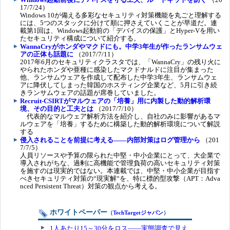
17/7/24）
Windows 10が備える多彩なセキュリティ対策機能を丸ごと理解する
には、5つのスタックに分けて順に押さえていくことが早道だ。連
載第1回は、Windows起動前の「デバイスの保護」とHyper-Vを用い
たセキュリティ構成について紹介する。
WannaCryがホンダやマクドにも。中学3年生が作ったランサムウェ
アの正体も話題に
（2017/7/11）
2017年6月のセキュリティクラスタでは、「WannaCry」の残り火に
やられたホンダや亜種に感染したマクドナルドに注目が集まった
他、ランサムウェアを作成して配布した中学3年生、ランサムウェ
アに降伏してしまった韓国のホスティング企業など、5月に引き続
きランサムウェアの話題が席巻していました。
Recruit-CSIRTがマルウェアの「培養」用に内製した動的解析環
境、その目的と工夫とは
（2017/7/10）
代表的なマルウェア解析方法を紹介し、自社のみに影響があるマ
ルウェアを「培養」するために構築した動的解析環境について解説
する
侵入されることを前提に考える――内部対策はログ管理から
（201
7/7/5）
人員リソースや予算の限られた中堅・中小企業にとって、大企業で
導入されがちな、過剰に高機能で管理負荷の高いセキュリティ対策
を施すのは現実的ではない。本連載では、中堅・中小企業が目指す
べきセキュリティ対策の“現実解“を、特に標的型攻撃（APT：Adva
nced Persistent Threat）対策の観点から考える。
ホワイトペーパー
（
TechTargetジャパン
）
1人あたり15～30分をロス――実態調査で見え