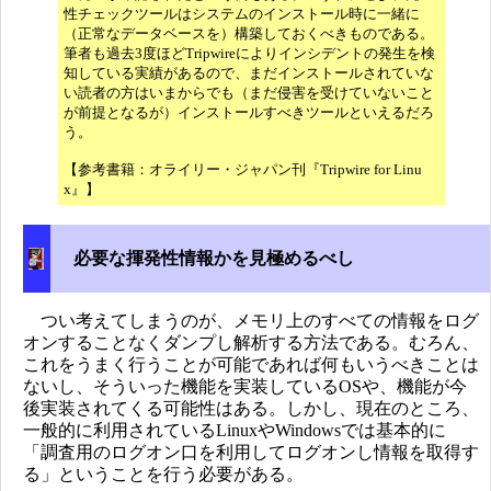
性チェックツールはシステムのインストール時に一緒に
（正常なデータベースを）構築しておくべきものである。
筆者も過去3度ほどTripwireによりインシデントの発生を検
知している実績があるので、まだインストールされていな
い読者の方はいまからでも（まだ侵害を受けていないこと
が前提となるが）インストールすべきツールといえるだろ
う。
【参考書籍：オライリー・ジャパン刊『Tripwire for Linu
x』】
必要な揮発性情報かを見極めるべし
つい考えてしまうのが、メモリ上のすべての情報をログ
オンすることなくダンプし解析する方法である。むろん、
これをうまく行うことが可能であれば何もいうべきことは
ないし、そういった機能を実装しているOSや、機能が今
後実装されてくる可能性はある。しかし、現在のところ、
一般的に利用されているLinuxやWindowsでは基本的に
「調査用のログオン口を利用してログオンし情報を取得す
る」ということを行う必要がある。