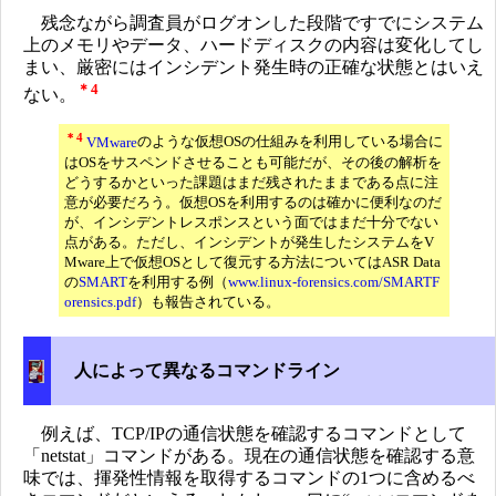
残念ながら調査員がログオンした段階ですでにシステム
上のメモリやデータ、ハードディスクの内容は変化してし
まい、厳密にはインシデント発生時の正確な状態とはいえ
＊4
ない。
＊4
VMware
のような仮想OSの仕組みを利用している場合に
はOSをサスペンドさせることも可能だが、その後の解析を
どうするかといった課題はまだ残されたままである点に注
意が必要だろう。仮想OSを利用するのは確かに便利なのだ
が、インシデントレスポンスという面ではまだ十分でない
点がある。ただし、インシデントが発生したシステムをV
Mware上で仮想OSとして復元する方法についてはASR Data
の
SMART
を利用する例（
www.linux-forensics.com/SMARTF
orensics.pdf
）も報告されている。
人によって異なるコマンドライン
例えば、TCP/IPの通信状態を確認するコマンドとして
「netstat」コマンドがある。現在の通信状態を確認する意
味では、揮発性情報を取得するコマンドの1つに含めるべ