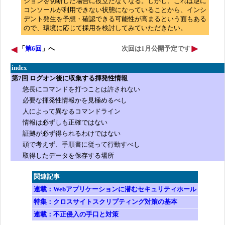
ションを切断した場合に役立たなくなる。しかし、これは逆に
コンソールが利用できない状態になっていることから、インシ
デント発生を予想・確認できる可能性が高まるという面もある
ので、環境に応じて採用を検討してみていただきたい。
「
第6回
」へ
次回は1月公開予定です
index
第7回 ログオン後に収集する揮発性情報
悠長にコマンドを打つことは許されない
必要な揮発性情報かを見極めるべし
人によって異なるコマンドライン
情報は必ずしも正確ではない
証拠が必ず得られるわけではない
頭で考えず、手順書に従って行動すべし
取得したデータを保存する場所
関連記事
連載：Webアプリケーションに潜むセキュリティホール
特集：クロスサイトスクリプティング対策の基本
連載：不正侵入の手口と対策