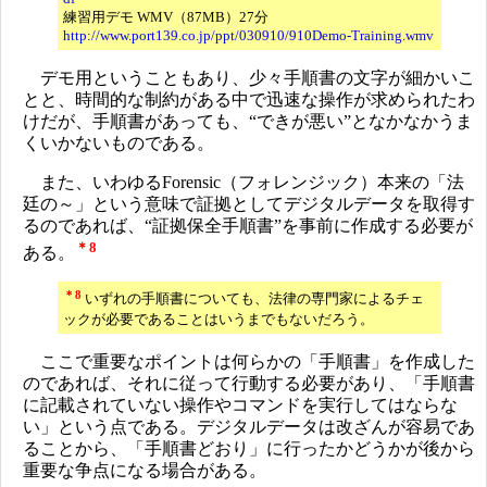
練習用デモ WMV（87MB）27分
http://www.port139.co.jp/ppt/030910/910Demo-Training.wmv
デモ用ということもあり、少々手順書の文字が細かいこ
とと、時間的な制約がある中で迅速な操作が求められたわ
けだが、手順書があっても、“できが悪い”となかなかうま
くいかないものである。
また、いわゆるForensic（フォレンジック）本来の「法
廷の～」という意味で証拠としてデジタルデータを取得す
るのであれば、“証拠保全手順書”を事前に作成する必要が
＊8
ある。
＊8
いずれの手順書についても、法律の専門家によるチェ
ックが必要であることはいうまでもないだろう。
ここで重要なポイントは何らかの「手順書」を作成した
のであれば、それに従って行動する必要があり、「手順書
に記載されていない操作やコマンドを実行してはならな
い」という点である。デジタルデータは改ざんが容易であ
ることから、「手順書どおり」に行ったかどうかが後から
重要な争点になる場合がある。