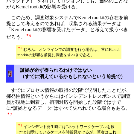
バックドア）”を利用してログオンしても、当然のことな
がらKernel rootkitの影響を受ける。
このため、調査対象システムでKernel rootkitの存在を前
提として考えるのであれば、収集される結果データは
「Kernel rootkitの影響を受けたデータ」と考えて扱うべき
＊6
だろう。
＊6
むろん、オンラインでの調査を行う場合は、常にKernel
rootkitの影響を前提に調査をすべきである。
証拠が必ず得られるわけではない
（すでに消えているかもしれないという前提で）
すでにプロセス情報の取得の段階で説明したことだが、
揮発性情報というからにはインシデントレスポンスで調査
員が現地に到着し、初期対応を開始した段階ではすで
に“証拠となるデータ”はすべて失われている場合もある。
＊7
＊7
インシデント発生時には“ネットワークケーブルを抜
け”と指示しているケースを時折見かけるが、筆者はこれ