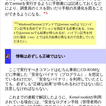
めてnetstatを実行するように手順書には記述しておくなど
により、調査員のミスを防いだり手順の共通化を図ること
＊5
ができるようになる。
＊5
Windowsのnetstatコマンドではnetstat -naのようにハイ
フン記号を含めてオプションを指定する必要がある。Linu
xではnetstat naでも結果が得られるが、ハイフン記号を付
けた場合（-na）とでは出力結果が異なるので注意していた
だきたい。
情報は必ずしも正確ではない
ここで実行すべきコマンドはむろん事前にCD-ROMな
どに準備した「安全なバイナリ（プログラム）」を想定し
ているわけだが、「安全なバイナリ」を利用していたとし
ても、必ずしも“正確な結果”が得られるわけではない点に
注意しなければならない。
これまでの連載で解説したように、Kernel rootkitが利用
されている場合には、“安全なログオン手段（管理者用の