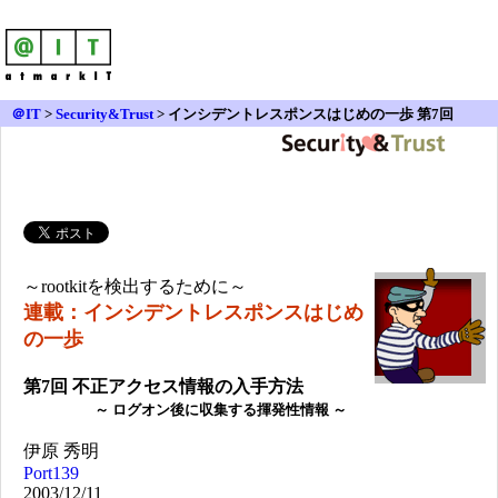
＠IT
>
Security&Trust
>
インシデントレスポンスはじめの一歩 第7回
～rootkitを検出するために～
連載：
インシデントレスポンスはじめ
の一歩
第7回 不正アクセス情報の入手方法
～ ログオン後に収集する揮発性情報 ～
伊原 秀明
Port139
2003/12/11