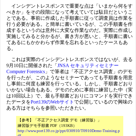
インシデントレスポンスで重要な点は「いまから何をす
べきか」をその段階になって考えていては駄目だというこ
とである。事前に作成した手順書に従って調査員は作業を
行う必要がある。と簡単に書いているが、この手順書を作
成するというのは意外に大変な作業なのだ。実際に作成し
実施してみると分かるが、書き方が悪いと、手順書に書い
てあるにもかかわらず作業を忘れるといったケースもあ
る。
これは実際のインシデントレスポンスではないが、去る
9月10日に開催された「
JNSA セキュリティセミナー
Computer Forensics
」で筆者は「不正アクセス調査」のデモ
を行ったが、このようなセミナーであっても手順書を用意
し事前に何度も練習を行っている。しかし、手順書どおり
いかない場合もある。デモのために事前に練習した中（実
は10回以上）で、最も手順書どおりにコマンドを実行でき
たデータを
Port139のWebサイト
で公開しているので興味の
ある方はそちらを参照いただきたい。
【参考】「不正アクセス調査 デモ（練習版）」
練習版デモ手順書 PDF（193KB）
http://www.port139.co.jp/ppt/030910/T0910Demo-Training.p
df