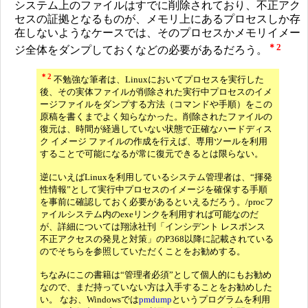
システム上のファイルはすでに削除されており、不正アク
セスの証拠となるものが、メモリ上にあるプロセスしか存
在しないようなケースでは、そのプロセスかメモリイメー
＊2
ジ全体をダンプしておくなどの必要があるだろう。
＊2
不勉強な筆者は、Linuxにおいてプロセスを実行した
後、その実体ファイルが削除された実行中プロセスのイメ
ージファイルをダンプする方法（コマンドや手順）をこの
原稿を書くまでよく知らなかった。削除されたファイルの
復元は、時間が経過していない状態で正確なハードディス
ク イメージ ファイルの作成を行えば、専用ツールを利用
することで可能になるが常に復元できるとは限らない。
逆にいえばLinuxを利用しているシステム管理者は、“揮発
性情報”として実行中プロセスのイメージを確保する手順
を事前に確認しておく必要があるといえるだろう。/procフ
ァイルシステム内のexeリンクを利用すれば可能なのだ
が、詳細については翔泳社刊「インシデント レスポンス
不正アクセスの発見と対策」のP368以降に記載されている
のでそちらを参照していただくことをお勧めする。
ちなみにこの書籍は“管理者必須”として個人的にもお勧め
なので、まだ持っていない方は入手することをお勧めした
い。 なお、Windowsでは
pmdump
というプログラムを利用