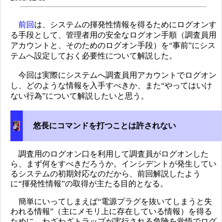
前回
は、システムの揮発性情報を得るためにログオンす
る手段として、管理者用の安全なログオン手順（調査員用
アカウントと、そのためのログオン手段）を“事前”にシス
テムへ設定しておく必要性について解説した。
今回は実際にシステムへ調査員用アカウントでログオン
し、どのような情報を入手すべきか、また“やってはいけ
ない行為”について解説したいと思う。
悠長にコマンドを打つことは許されない
調査用のログオン口を利用して調査員がログオンした
ら、まず何をすべきだろうか。インシデントが発生してい
るシステムの初期対応なのだから、前回解説したよう
に“揮発性情報”の取得が主たる目的となる。
簡単にいってしまえば“電源プラグを抜いてしまうと失
われる情報”（主にメモリ上に存在している情報）を得る
ために、わざわざトラップが実行される危険を覚悟でログ