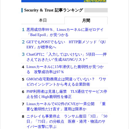
Security & Trust 記事ランキング
本日
月間
悪用成功率99％、Linuxカーネルに新ゼロデイ
「Bad Epoll」が見つかる
GETでもPOSTでもない HTTP新メソッド「QU
ERY」が標準化へ
ChatGPTに「入力してはいけない」5項目――押
さえておきたい“生成AIのNGリスト”
Linuxカーネルに15年潜伏した脆弱性が見つか
る 攻撃成功率は97％
GMOの在宅勤務廃止は間違っていない？ ワサ
ビのインシデントから考える企業防衛
PHP利用者は見逃し厳禁 TLS通信でサービス停
止を招くHigh脆弱性を修正
Linuxカーネルで432件のCVEが一斉公開 「重
要な脆弱性だけ直す」運用は限界か
ニチレイも事業停止 ランサム復旧「3日」「50
日」「73日」の分岐点 医療・港湾・物流のサ
イバー攻撃に学ぶ