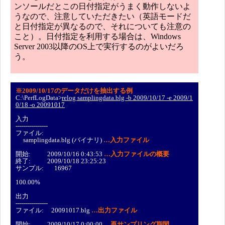
ンソールだとこの日付指定がうまく動作しないよ
うなので、注意していただきたい（英語モードだ
と日付指定が異なるので、それについても注意の
こと）。日付指定を利用する場合は、Windows
Server 2003以降のOS上で実行するのがよいだろ
う。
※2009/10/17のデータだけを抽出する例
C:\PerfLogData>
relog samplingdata.blg -b 2009/10/17 -e 2009/1
0/18 -o 20091017
入力
----------------
ファイル:
samplingdata.blg (バイナリ)
…入力ファイル
開始: 2009/10/16 0:43:53
…入力ファイルの概要
終了: 2009/10/18 23:25:23
サンプル: 16967
100.00%
出力
----------------
ファイル: 20091017.blg
…出力ファイル
開始: 2009/10/17 0:00:00
…再サンプリング期間