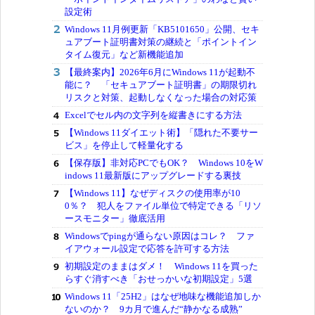
設定術
Windows 11月例更新「KB5101650」公開、セキ
ュアブート証明書対策の継続と「ポイントイン
タイム復元」など新機能追加
【最終案内】2026年6月にWindows 11が起動不
能に？ 「セキュアブート証明書」の期限切れ
リスクと対策、起動しなくなった場合の対応策
Excelでセル内の文字列を縦書きにする方法
【Windows 11ダイエット術】「隠れた不要サー
ビス」を停止して軽量化する
【保存版】非対応PCでもOK？ Windows 10をW
indows 11最新版にアップグレードする裏技
【Windows 11】なぜディスクの使用率が10
0％？ 犯人をファイル単位で特定できる「リソ
ースモニター」徹底活用
Windowsでpingが通らない原因はコレ？ ファ
イアウォール設定で応答を許可する方法
初期設定のままはダメ！ Windows 11を買った
らすぐ消すべき「おせっかいな初期設定」5選
Windows 11「25H2」はなぜ地味な機能追加しか
ないのか？ 9カ月で進んだ“静かなる成熟”