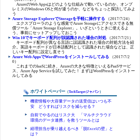
AzureのWeb Appsはどのような仕組みで動いているのか、オンプ
レミスのWindows OSと何が違うのか、などをちょっと探訪してみよ
う
Azure Storage ExplorerでStorageを手軽に操作する
（2017/7/24）
エクスプローラのような感覚でAzure Storageにアクセスできる無
償ツール「Azure Storage Explorer」。いざというときに使えるよ
う、事前にセットアップしておこう
Win 10でキーボード配列が誤認識された場合の対処
（2017/7/21）
キーボード配列が異なる言語に誤認識された場合の対処方法を紹
介。英語キーボードが日本語配列として認識された場合などは、正
しいキー配列に設定し直そう
Azure Web AppsでWordPressをインストールしてみる
（2017/7/2
0）
これまでのIaaSに続き、Azureの大きな特徴といえるPaaSサービ
ス、Azure App Serviceを試してみた！ まずはWordPressをインストー
ルしてみる
ホワイトペーパー
（
TechTargetジャパン
）
機密情報や大容量データの送受信はいつも不
安 どうすればリスクを減らせる？
自前でやるのはリスク大 「マルチクラウド
環境のデータ連携」を救うツールとは
経理担当が乗り越えるべき「脱Excelの壁」と
は？