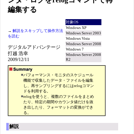
ンタ・ログをrelogコマンドで再
編集する
対象OS
Windows XP
→
解説をスキップして操作方法
Windows Server 2003
を読む
Windows Vista
Windows Server 2008
デジタルアドバンテージ
Windows 7
打越 浩幸
Windows Server 2008
2009/12/11
R2
■
パフォーマンス・モニタのスケジュール
機能で収集したデータ・ファイルを編集
し、再サンプリングするにはrelogコマン
ドを利用する。
■
relogを使うと、複数のファイルをまとめ
たり、特定の期間やカウンタ値だけを抜
き出したり、フォーマットの変換ができ
る。
解説