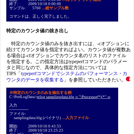
終了: 2009/10/18 0:00:00
サンプル: 5760
…総サンプル数
コマンドは、正しく完了しました。
特定のカウンタ値の抜き出し
特定のカウンタ値のみを抜き出すには、-cオプションに
続けてカウンタ値を指定すればよい。カウンタ値が複数あ
る場合は-cfオプションでカウンタ名のリストのファイル
を指定する。この指定方法はtypeperfコマンドのパラメー
タと同じなので、具体的な指定方法については
TIPS「
typeperfコマンドでシステムのパフォーマンス・カ
ウンタのデータを収集する
」を参照していただきたい。
※特定のカウンタのみを抽出する例
C:\PerfLogData>
relog samplingdata.blg -c "\Processor(*)\*" -o
入力
----------------
ファイル:
samplingdata.blg (バイナリ)
…入力ファイル
開始: 2009/10/16 0:43:53
終了: 2009/10/18 23:25:23