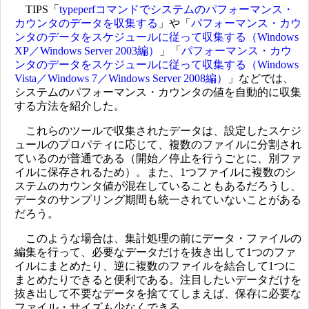
TIPS「
typeperfコマンドでシステムのパフォーマンス・
カウンタのデータを収集する
」や「
パフォーマンス・カウ
ンタのデータをスケジュールに従って収集する（Windows
XP／Windows Server 2003編）
」「
パフォーマンス・カウ
ンタのデータをスケジュールに従って収集する（Windows
Vista／Windows 7／Windows Server 2008編）
」などでは、
システムのパフォーマンス・カウンタの値を自動的に収集
する方法を紹介した。
これらのツールで収集されたデータは、設定したスケジ
ュールのプロパティに応じて、複数のファイルに分割され
ているのが普通である（開始／停止を行うごとに、別ファ
イルに保存されるため）。また、1つファイルに複数のシ
ステムのカウンタ値が混在していることもあるだろうし、
データのサンプリング期間も統一されていないことがある
だろう。
このような場合は、集計処理の前にデータ・ファイルの
編集を行って、必要なデータだけを抜き出して1つのファ
イルにまとめたり、逆に複数のファイルを結合して1つに
まとめたりできると便利である。注目したいデータだけを
抜き出して不要なデータを捨ててしまえば、保存に必要な
ファイル・サイズも少なくできる。