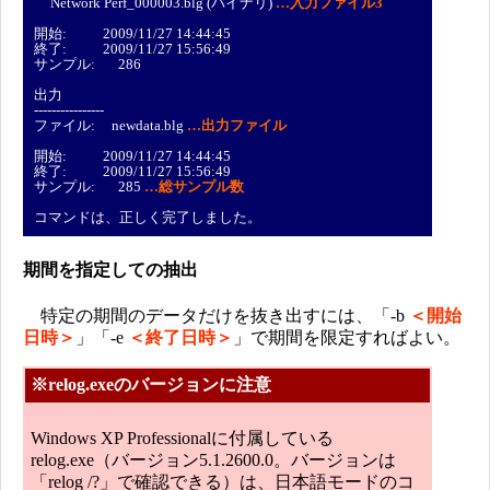
Network Perf_000003.blg (バイナリ)
…入力ファイル3
開始: 2009/11/27 14:44:45
終了: 2009/11/27 15:56:49
サンプル: 286
出力
----------------
ファイル: newdata.blg
…出力ファイル
開始: 2009/11/27 14:44:45
終了: 2009/11/27 15:56:49
サンプル: 285
…総サンプル数
コマンドは、正しく完了しました。
期間を指定しての抽出
特定の期間のデータだけを抜き出すには、「-b
＜開始
日時＞
」「-e
＜終了日時＞
」で期間を限定すればよい。
※relog.exeのバージョンに注意
Windows XP Professionalに付属している
relog.exe（バージョン5.1.2600.0。バージョンは
「relog /?」で確認できる）は、日本語モードのコ