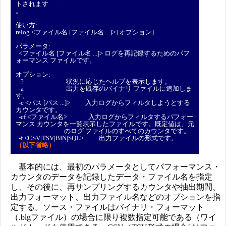
トされます
。
使い方:
relog <ファイル名 [ファイル名 ...]> [オプション]
パラメータ:
<ファイル名 [ファイル名 ...]> ログを再記録するためのパフ
ォーマンス ファイルです。
オプション:
-? 状況に応じたヘルプを表示します。
-a 出力を既存のバイナリ ファイルに追加しま
す。
-c <パス [パス ...]> 入力ログからフィルタしようとする
カウンタです。
-cf <ファイル名> 入力ログからフィルタするパフォー
マンス カウンタを一覧表示したファイルです。既定値は、元
のログ ファイルのすべてのカウンタです。
-f <CSV|TSV|BIN|SQL> 出力ファイルの形式です。
（以下省略）
基本的には、最初のパラメータとしてパフォーマンス・
カウンタのデータを記録したデータ・ファイル名を指定
し、その後に、再サンプリングするカウンタや抽出期間、
出力フォーマット、出力ファイル名などのオプションを指
定する。ソース・ファイルはバイナリ・フォーマット
（.blgファイル）の場合に限り複数指定可能である（ワイ