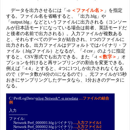
データを出力させるには「-o
＜ファイル名＞
」を指定
する。ファイル名を省略すると、「出力.blg」や
「output.blg」などというファイルに出力される（コンソー
ルが日本語モードになっている場合は前者、英語モードだ
と後者の名前で出力される）。入力ファイルが複数ある
と、それらすべてのデータが結合され、1つのファイルに
出力される。出力ファイルはデフォルトではバイナリ・フ
ァイル（.blgファイル）となるが、「-f csv」のように指定
すると、CSV形式でも出力できる。また「-t
＜数字＞
」オ
プションを付けると再サンプリングの割合を変更できる。
例えば「-t 4」とすると、4つに1つしか出力されなくなる
ので（データ数が4分の1になるので）、元ファイルが15秒
おきにサンプリングしたデータなら、1分おきのデータに
なる。
C:\PerfLogData>
relog Network* -o newdata
…ファイルの結合
例
入力
----------------
ファイル:
Network Perf_000001.blg (バイナリ)
…入力ファイル1
Network Perf_000002.blg (バイナリ)
…入力ファイル2