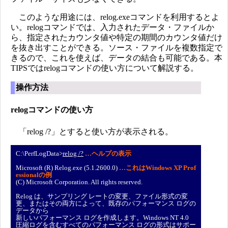
このような用途には、relog.exeコマンドを利用するとよ
い。relogコマンドでは、入力されたデータ・ファイルか
ら、指定されたカウンタ値や特定の期間のカウンタ値だけ
を抜き出すことができる。ソース・ファイルを複数指定で
きるので、これを使えば、データの結合も可能である。本
TIPSではrelogコマンドの使い方について解説する。
操作方法
relogコマンドの使い方
「relog /?」とすると使い方が表示される。
C:\PerfLogData>
relog /?
…ヘルプの表示
Microsoft (R) Relog.exe (5.1.2600.0)
…これはWindows XP Prof
essionalの例
(C) Microsoft Corporation. All rights reserved.
Relog は、サンプリング レートの変更、ファイル形式の変
更、またはその両方によって、既存のパフォーマンス ログの
データから
新しいパフォーマンス ログを作成します。Windows NT 4.0
圧縮ログを含むすべてのパフォーマンス ログの形式はサポー