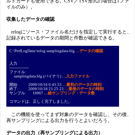
ルドカードも使用できる。CSV／TSV形式の場合は1ファ
イルのみ）。
収集したデータの確認
relogにソース・ファイル名だけを指定して実行すると、
記録されているデータの期間と件数が確認できる。
C:\PerfLogData>relog samplingdata.blg
…データの確認
入力
----------------
ファイル:
samplingdata.blg (バイナリ)
…入力ファイル
開始: 2009/10/16 0:43:53
…最初のデータの時刻
終了: 2009/10/18 23:25:23
…最後のデータの時刻
サンプル: 16967
…総サンプリング・データ数
コマンドは、正しく完了しました。
この機能を使ってまず対象のデータを確認し、その後、
再サンプリングによる出力を行うとよいだろう。
データの出力（再サンプリングによる出力）