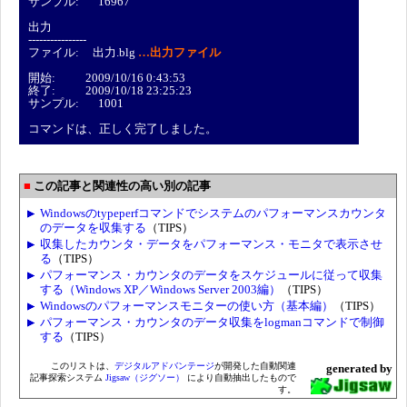
サンプル: 16967
出力
----------------
ファイル: 出力.blg
…出力ファイル
開始: 2009/10/16 0:43:53
終了: 2009/10/18 23:25:23
サンプル: 1001
コマンドは、正しく完了しました。
この記事と関連性の高い別の記事
Windowsのtypeperfコマンドでシステムのパフォーマンスカウンタ
のデータを収集する
（TIPS）
収集したカウンタ・データをパフォーマンス・モニタで表示させ
る
（TIPS）
パフォーマンス・カウンタのデータをスケジュールに従って収集
する（Windows XP／Windows Server 2003編）
（TIPS）
Windowsのパフォーマンスモニターの使い方（基本編）
（TIPS）
パフォーマンス・カウンタのデータ収集をlogmanコマンドで制御
する
（TIPS）
このリストは、
デジタルアドバンテージ
が開発した自動関連
generated by
記事探索システム
Jigsaw（ジグソー）
により自動抽出したもので
す。