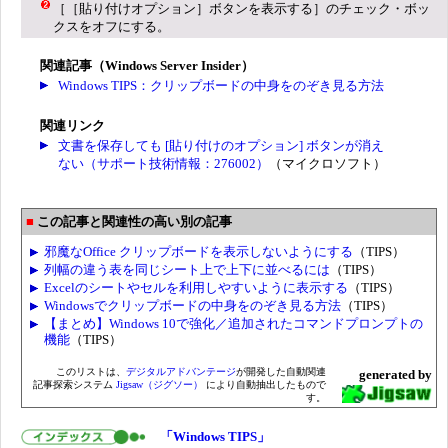
［［貼り付けオプション］ボタンを表示する］のチェック・ボッ
クスをオフにする。
関連記事（Windows Server Insider）
Windows TIPS：クリップボードの中身をのぞき見る方法
関連リンク
文書を保存しても [貼り付けのオプション] ボタンが消え
ない（サポート技術情報：276002）
（マイクロソフト）
この記事と関連性の高い別の記事
邪魔なOffice クリップボードを表示しないようにする
（TIPS）
列幅の違う表を同じシート上で上下に並べるには
（TIPS）
Excelのシートやセルを利用しやすいように表示する
（TIPS）
Windowsでクリップボードの中身をのぞき見る方法
（TIPS）
【まとめ】Windows 10で強化／追加されたコマンドプロンプトの
機能
（TIPS）
このリストは、
デジタルアドバンテージ
が開発した自動関連
generated by
記事探索システム
Jigsaw（ジグソー）
により自動抽出したもので
す。
「Windows TIPS」