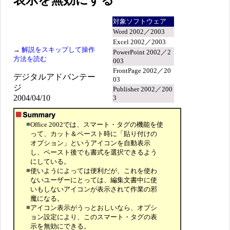
表示を無効にする
対象ソフトウェア
Word 2002／2003
Excel 2002／2003
→
解説をスキップして操作
PowerPoint 2002／2
方法を読む
003
FrontPage 2002／20
デジタルアドバンテー
03
ジ
Publisher 2002／200
2004/04/10
3
■
Office 2002では、スマート・タグの機能を使
って、カット＆ペースト時に「貼り付けの
オプション」というアイコンを自動表示
し、ペースト後でも書式を選択できるよう
にしている。
■
使いようによっては便利だが、これを使わ
ないユーザーにとっては、編集文書中に使
いもしないアイコンが表示されて作業の邪
魔になる。
■
アイコン表示がうっとおしいなら、オプシ
ョン設定により、このスマート・タグの表
示を無効にできる。