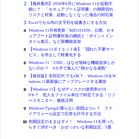
【最終案内】2026年6月にWindows 11が起動不
能に？ 「セキュアブート証明書」の期限切れ
リスクと対策、起動しなくなった場合の対応策
Excelでセル内の文字列を縦書きにする方法
Windows 11月例更新「KB5101650」公開、セキ
ュアブート証明書対策の継続と「ポイントイン
タイム復元」など新機能追加
【Windows 11ダイエット術】「隠れた不要サー
ビス」を停止して軽量化する
Windows 11「25H2」はなぜ地味な機能追加しか
ないのか？ 9カ月で進んだ“静かなる成熟”
【保存版】非対応PCでもOK？ Windows 10をW
indows 11最新版にアップグレードする裏技
【Windows 11】なぜディスクの使用率が10
0％？ 犯人をファイル単位で特定できる「リソ
ースモニター」徹底活用
Windowsでpingが通らない原因はコレ？ ファ
イアウォール設定で応答を許可する方法
初期設定のままはダメ！ Windows 11を買った
らすぐ消すべき「おせっかいな初期設定」5選