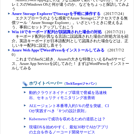
レミスのWindows OSと何が違うのか、などをちょっと探訪してみよ
う
Azure Storage ExplorerでStorageを手軽に操作する
（2017/7/24）
エクスプローラのような感覚でAzure Storageにアクセスできる無
償ツール「Azure Storage Explorer」。いざというときに使えるよ
う、事前にセットアップしておこう
Win 10でキーボード配列が誤認識された場合の対処
（2017/7/21）
キーボード配列が異なる言語に誤認識された場合の対処方法を紹
介。英語キーボードが日本語配列として認識された場合などは、正
しいキー配列に設定し直そう
Azure Web AppsでWordPressをインストールしてみる
（2017/7/2
0）
これまでのIaaSに続き、Azureの大きな特徴といえるPaaSサービ
ス、Azure App Serviceを試してみた！ まずはWordPressをインストー
ルしてみる
ホワイトペーパー
（
TechTargetジャパン
）
動的クラウドネイティブ環境で脅威を迅速検
出、セキュリティモニタリング改善術
AIエージェント本番導入約5％の壁を突破、CI
Oが実践すべき「8つの設計原則」
Kubernetesで成功を収めるための道筋とは？
現場DXを始めやすく、最短30秒でAIがアプリ
の土台を作るノーコード開発サービス