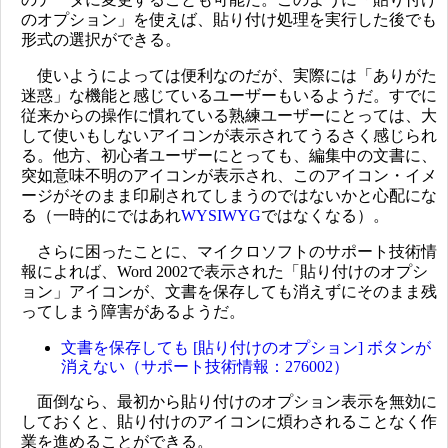
のオプション」を使えば、貼り付け処理を実行した後でも
形式の選択ができる。
使いようによっては便利なのだが、実際には「ありがた
迷惑」な機能と感じているユーザーもいるようだ。すでに
従来からの操作に慣れている熟練ユーザーにとっては、大
して使いもしないアイコンが表示されてうるさく感じられ
る。他方、初心者ユーザーにとっても、編集中の文書に、
突如意味不明のアイコンが表示され、このアイコン・イメ
ージがそのまま印刷されてしまうのではないかと心配にな
る（一時的にではあれ
WYSIWYG
ではなくなる）。
さらに困ったことに、マイクロソフトのサポート技術情
報によれば、Word 2002で表示された「貼り付けのオプシ
ョン」アイコンが、文書を保存しても消えずにそのまま残
ってしまう障害があるようだ。
文書を保存しても [貼り付けのオプション] ボタンが
消えない（サポート技術情報：276002）
面倒なら、最初から貼り付けのオプション表示を無効に
しておくと、貼り付けのアイコンに煩わされることなく作
業を進めることができる。