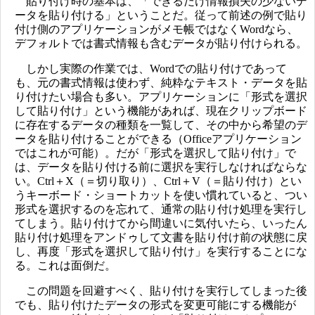
貼り付け時の基本は、「できるだけ情報損失の少ないデ
ータを貼り付ける」ということだ。従って前述の例で貼り
付け側のアプリケーションがメモ帳ではなくWordなら、
デフォルトでは書式情報も含むデータが貼り付けられる。
しかし実際の作業では、Wordでの貼り付けであって
も、元の書式情報は使わず、純粋なテキスト・データを貼
り付けたい場合も多い。アプリケーションに「形式を選択
して貼り付け」という機能があれば、現在クリップボード
に存在するデータの種類を一覧して、その中から希望のデ
ータを貼り付けることができる（Officeアプリケーション
ではこれが可能）。だが「形式を選択して貼り付け」で
は、データを貼り付ける前に選択を実行しなければならな
い。Ctrl＋X（＝切り取り）、Ctrl＋V（＝貼り付け）とい
うキーボード・ショートカットを使い慣れていると、つい
形式を選択するのを忘れて、通常の貼り付け処理を実行し
てしまう。貼り付けてから間違いに気付いたら、いったん
貼り付け処理をアンドゥして文書を貼り付け前の状態に戻
し、再度「形式を選択して貼り付け」を実行することにな
る。これは面倒だ。
この問題を回避すべく、貼り付けを実行してしまった後
でも、貼り付けたデータの形式を変更可能にする機能が