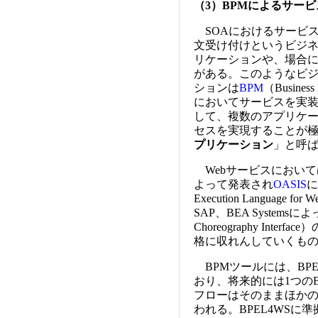
（3）BPMによるサー
SOAにおけるサービ
文受け付けというビジ
リケーションや、場合
がある。このようなビ
ションは
BPM
（Busine
においてサービスを実装
して、複数のアプリケー
セスを実現することが
プリケーション
」と呼
Webサービスにおいては現段階
よって発表され
OASIS
に
Execution Language for 
SAP、BEA Systemsに
Choreography In
格に収れんしていくも
BPMツールには、BP
おり、将来的には1つの
フローはそのままほかの
われる。BPEL4WSに