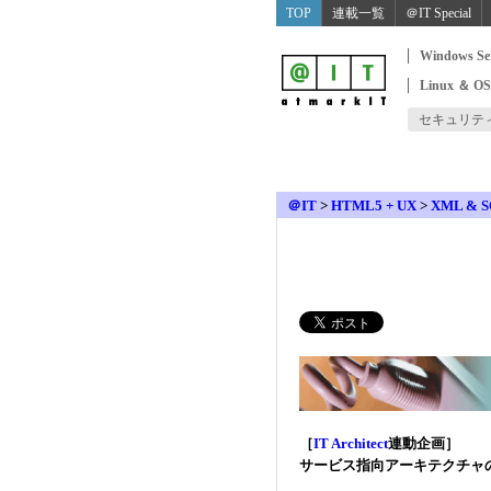
TOP
連載一覧
＠IT Special
Windows Se
Linux ＆ O
セキュリテ
＠IT
>
HTML5 + UX
>
XML & 
［
IT Architect
連動企画］
サービス指向アーキテクチャ