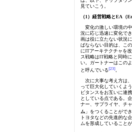
は、以下、トップダウン
見ていこう。
（1）経営戦略とEA（Enterp
変化の激しい環境の中
況に応じ迅速に変化で
画は役に立たない状況に
ばならない目的は、こ
にITアーキテクチャを
ス戦略はIT戦略と同時
い。ガートナーはこの
[23]
と呼んでいる
。
次に大事な考え方は、S
って巨大化していくよ
ピタンスをお互いに連
としている点である。
ナー、サプライヤ、チ
ム
」をつくることがで
トヨタなどの先進的な
ムを形成していること