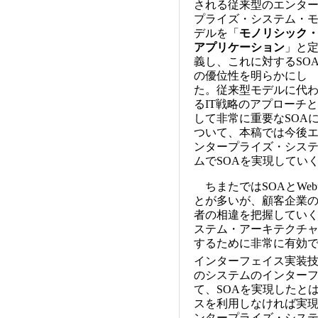
される従来型のエンタ
プライズ・システム・
デルを「
モノリシック
アプリケーション
」と
義し、これに対するSO
の優位性を明らかにし
た。従来型モデルに代
るIT戦略のアプローチと
して非常に重要なSOA
ついて、本稿では今後
ンタープライズ・シス
ムでSOAを実現してい
ちまたではSOAとWe
とが多いが、顧客企業の
者の相違を把握していく
ステム・アーキテクチャ
するために非常に有効
インターフェイス実装
のシステムのインター
て、SOAを実現したとは
スを利用しなければ実
ンタープライズ・システ