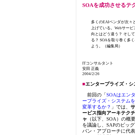
SOAを成功させるテ
多くのEAIベンダが次々
上げている。Webサービ
向とはどう違う？ そし
る？ SOAを取り巻く
よう。（編集局）
ITコンサルタント
安田 正義
2004/2/26
■
エンタープライズ・シ
前回の「
SOAはエン
ープライズ・システム
変革するか？
」では、
ービス指向アーキテク
ャ
（以下、SOA）の概
を議論し、SAPのビッグ
バン・アプローチに代