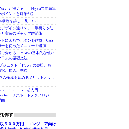
設定が消える」 Figma共同編集
いポイントと対策6選
基本構造を詳しく見ていく
にデザイン通り？」 手戻りを防
ンと実装のギャップ解消術
トに図形でボタンを作成しGAS
ガーを使ったメニューの追加
で分かる！ VBEの基本的な使い
グラムの基礎文法
本オブジェクト「セル」の参照、移
選択、挿入、削除
ログラム作成を始めるメリットとマク
s For Frontends）超入門
、Twitter、リクルートテクノロジー
理由
報を探す
収６００万円！エンジニア向け