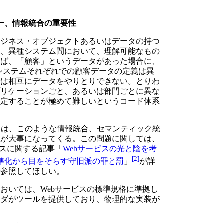
一、情報統合の重要性
ジネス・オブジェクトあるいはデータの持つ
間、異種システム間において、理解可能なもの
えば、「顧客」というデータがあった場合に、
ガシーシステムそれぞれでの顧客データの定義は異
では相互にデータをやりとりできない。とりわ
プリケーションごと、あるいは部門ごとに異な
特定することが極めて難しいというコード体系
には、このような情報統合、セマンティック統
とが大事になってくる。この問題に関しては、
ビスに関する記事「
Webサービスの光と陰を考
[2]
準化から目をそらす守旧派の罪と罰
」
が詳
で参照してほしい。
いては、Webサービスの標準規格に準拠し
ンダがツールを提供しており、物理的な実装が