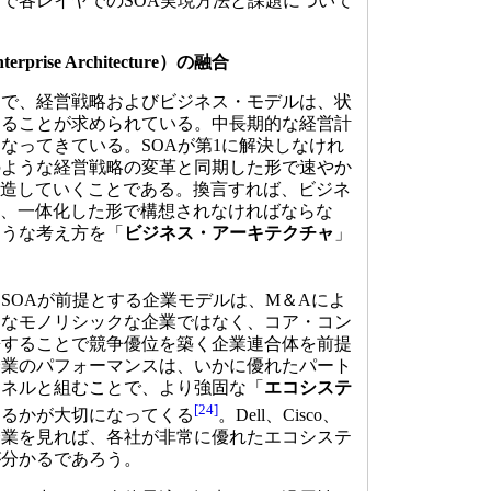
で各レイヤでのSOA実現方法と課題について
rise Architecture）の融合
で、経営戦略およびビジネス・モデルは、状
きることが求められている。中長期的な経営計
なってきている。SOAが第1に解決しなけれ
のような経営戦略の変革と同期した形で速やか
改造していくことである。換言すれば、ビジネ
に、一体化した形で構想されなければならな
ような考え方を「
ビジネス・アーキテクチャ
」
OAが前提とする企業モデルは、M＆Aによ
うなモノリシックな企業ではなく、コア・コン
携することで競争優位を築く企業連合体を前提
企業のパフォーマンスは、いかに優れたパート
ャネルと組むことで、より強固な「
エコシステ
[24]
きるかが大切になってくる
。Dell、Cisco、
企業を見れば、各社が非常に優れたエコシステ
が分かるであろう。