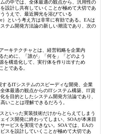
ムの中では、全体最適の観点から、汎用性の
スを設計し共有していくことが極めて大切であ
行ううえで、最近脚光を浴びている
chitecture）という考え方は非常に有効である。EAは
システム開発方法論の新しい潮流であり、次の
アーキテクチャとは、経営戦略を企業内
るために、「誰が」「何を」「どのよう
源を構造化して、実行体を作り出すため
ことである。
するITシステムのスピーディな開発、企業
全体最適の観点からのITシステム構築、IT資
用化を目的としたシステム開発方法論であり、
て高いことは理解できるだろう。
ビスといった実装技術だけからとらえてしまう
ェイス開発に終わってしまい、SOAが本来目
サービスを実現できない。SOAでは、EAの
ービスを設計していくことが極めて大切であ