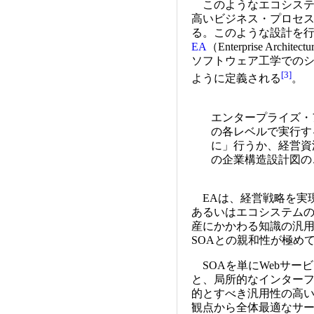
このようなエコシステ
高いビジネス・プロセ
る。このような設計を
EA
（Enterprise Ar
ソフトウェア工学での
[3]
ように定義される
。
エンタープライズ・
の各レベルで実行す
に」行うか、経営資
の企業構造設計図の
EAは、経営戦略を実現
あるいはエコシステムの
産にかかわる知識の汎
SOAとの親和性が極め
SOAを単にWebサー
と、局所的なインターフ
的とすべき汎用性の高い
観点から全体最適なサ