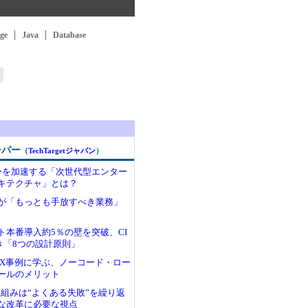
ge
Java
Database
ーパー
（
TechTargetジャパン
）
ミーを加速する「次世代型エンター
キテクチャ」とは？
が「もっとも手放すべき業務」
ト本番導入約5％の壁を突破、CI
き「8つの設計原則」
DX事例に学ぶ、ノーコード・ロー
ールのメリット
り組みは“よくある失敗”を繰り返
な改革に必要な視点