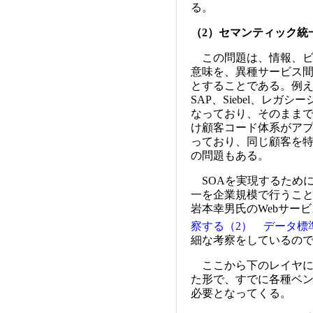
る。
（2）セマンティック統
この問題は、情報、ビ
意味を、異種サービス
とすることである。例
SAP、Siebel、レ
なっており、そのまま
け顧客コード体系がア
っており、同じ顧客を
の問題もある。
SOAを実現するため
一を企業規模で行うこ
岩本幸男氏のWebサー
察する（2） データ標
細な考察をしているの
ここから下のレイヤにお
た形で、すでに各種ベ
必要となってくる。