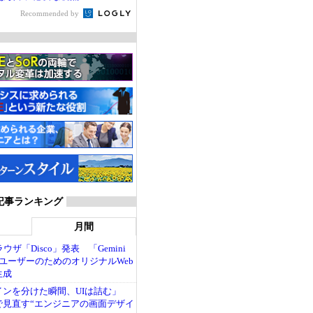
Recommended by
 記事ランキング
月間
ブラウザ「Disco」発表 「Gemini
ユーザーのためのオリジナルWeb
生成
インを分けた瞬間、UIは詰む」
で見直す“エンジニアの画面デザイ