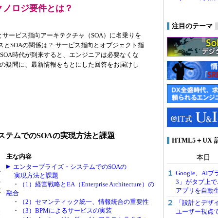
クノロジ要件とは？
注目のテーマ
とサービス指向アーキテクチャ（SOA）に名乗りを
スとSOAの関係は？ サービス指向とオブジェクト指
てSOA時代が到来すると、エンジニアは必要なくな
多くの疑問に、最新情報をもとにした回答をお届けし
ステムでのSOAの実現方法と課題
HTML5＋UX
タ
主な内容
本日
を
エンタープライズ・システムでのSOAの
サ
Google、AI
実現方法と課題
3」がタブ上で
チ
・
（1）経営戦略とEA（Enterprise Architecture）の
アプリを自動
要
融合
・
（2）セマンティック統一、情報統合の重要性
「設計とデザ
・
（3）BPMによるサービスの実装
表
ユーザー視点