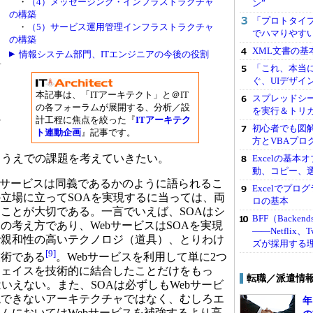
・
（4）メッセージング・インフラストラクチャ
ン”
ー
の構築
モ
「プロトタイプ
・
（5）サービス運用管理インフラストラクチャ
・
でハマりやす
の構築
定
XML文書の
情報システム部門、ITエンジニアの今後の役割
A
「これ、本当
ぐ、UIデザイ
わ
本記事は、「ITアーキテクト」と＠IT
スプレッドシー
の各フォーラムが展開する、分析／設
を実行＆トリ
に
計工程に焦点を絞った『
ITアーキテク
初心者でも図解
エ
ト連動企画
』記事です。
方とVBAプロ
テ
くうえでの課題を考えていきたい。
Excelの基
動、コピー、
bサービスは同義であるかのように語られるこ
Excelでプ
立場に立ってSOAを実現するに当っては、両
ロの基本
ことが大切である。一言でいえば、SOAはシ
BFF（Backend
の考え方であり、WebサービスはSOAを実現
――Netflix
で親和性の高いテクノロジ（道具）、とりわけ
ズが採用する
[9]
技術である
。Webサービスを利用して単に2つ
フェイスを技術的に結合したことだけをもっ
転職／派遣情
いえない。また、SOAは必ずしもWebサービ
現できないアーキテクチャではなく、むしろエ
年
ムにおいてはWebサービスを補強するより高