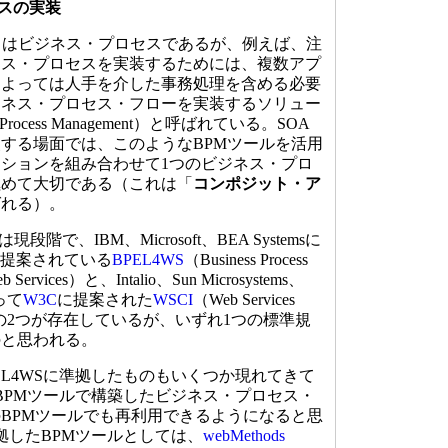
ビスの実装
スはビジネス・プロセスであるが、例えば、注
ネス・プロセスを実装するためには、複数アプ
によっては人手を介した事務処理を含める必要
ジネス・プロセス・フローを実装するソリュー
ss Process Management）と呼ばれている。SOA
する場面では、このようなBPMツールを活用
ションを組み合わせて1つのビジネス・プロ
極めて大切である（これは「
コンポジット・ア
ばれる）。
で、IBM、Microsoft、BEA Systemsに
提案されている
BPEL4WS
（Business Process
Web Services）と、Intalio、Sun Microsystems、
よって
W3C
に提案された
WSCI
（Web Services
terface）の2つが存在しているが、いずれ1つの標準規
のと思われる。
EL4WSに準拠したものもいくつか現れてきて
BPMツールで構築したビジネス・プロセス・
BPMツールでも再利用できるようになると思
準拠したBPMツールとしては、
webMethods