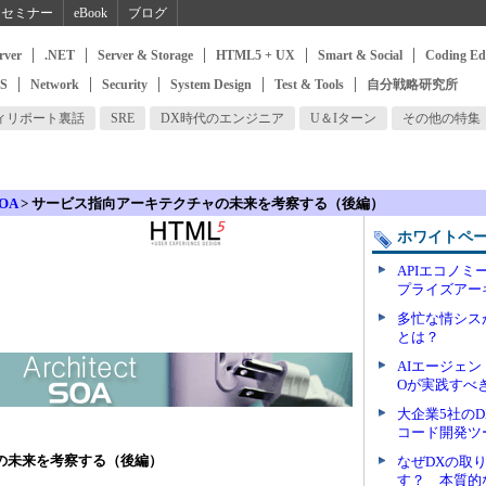
セミナー
eBook
ブログ
rver
.NET
Server & Storage
HTML5 + UX
Smart & Social
Coding Ed
SS
Network
Security
System Design
Test & Tools
自分戦略研究所
ィリポート裏話
SRE
DX時代のエンジニア
U＆Iターン
その他の特集
SOA
>
サービス指向アーキテクチャの未来を考察する（後編）
ホワイトペ
APIエコノ
プライズアー
多忙な情シス
とは？
AIエージェン
Oが実践すべ
大企業5社の
コード開発ツ
の未来を考察する
（後編）
なぜDXの取
す？ 本質的