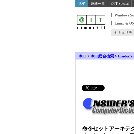
TOP
連載一覧
＠IT Special
Windows Se
Linux ＆ O
セキュリテ
＠IT
>
＠IT総合検索
>
Insider's
命令セットアーキテクチャ （in