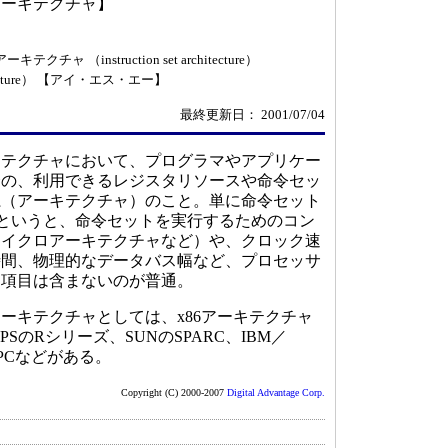
アーキテクチャ】
 （instruction set architecture）
rchitecture） 【アイ・エス・エー】
最終更新日： 2001/07/04
テクチャにおいて、プログラマやアプリケー
合の、利用できるレジスタリソースや命令セッ
系（アーキテクチャ）のこと。単に命令セット
）というと、命令セットを実行するためのコン
マイクロアーキテクチャなど）や、クロック速
時間、物理的なデータバス幅など、プロセッサ
な項目は含まないのが普通。
キテクチャとしては、x86アーキテクチャ
MIPSのRシリーズ、SUNのSPARC、IBM／
werPCなどがある。
Copyright (C) 2000-2007
Digital Advantage Corp.