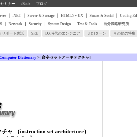
セミナー
eBook
ブログ
rver
.NET
Server & Storage
HTML5 + UX
Smart & Social
Coding Ed
SS
Network
Security
System Design
Test & Tools
自分戦略研究所
ィリポート裏話
SRE
DX時代のエンジニア
U＆Iターン
その他の特集
 Computer Dictionary
> [命令セットアーキテクチャ]
struction set architecture）