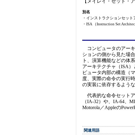
【メイレイ・セット・
別名
・
インストラクションセットアーキテクチャ
・
ISA （Instruction Set A
コンピュータのアーキ
ションの側から見た場
ト、演算機能などの体
アーキテクチャ（ISA
ピュータ内部の構造（
度、実際の命令の実行
の実装に依存するよう
代表的な命令セットアー
（IA-32）や、IA-64、
Motorola／AppleのPo
関連用語