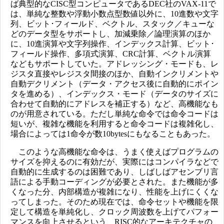
ば典型的なCISC型コンピュータであるDEC社のVAX-11で
は、単純な整数や浮動小数点型数値以外に、10進数や文字
列、ビット･フィールド、ベクトル、スタック／キューな
どのデータ型をサポートし、加減乗除／論理演算のほか
に、10進演算や文字列操作、インデックス計算、ビット･
フィールド操作、多項式演算、CRC計算、ベクトル演算
などもサポートしていた。アドレッシング・モードも、レ
ジスタ直接やレジスタ間接のほか、自動インクリメントや
自動デクリメント（データ・アクセス後に自動的にポイン
タを進める）、インデックス・モード（データのサイズに
合わせて自動的にアドレスを補正する）など、高機能なも
のが用意されている。ただし単純な命令では命令コードは
短いが、複雑な機能を利用すると命令コードは複雑化し、
場合によっては1命令が数10bytesにもなることもあった。
このような高機能な命令は、うまく使えばプログラムの
サイズを抑えるのに有効だが、実際にはコンパイラなどで
自動的に生成するのは困難であり、しばしばアセンブリ言
語による手動コーディングが必要とされた。また機能が多
くなった分、内部構造が複雑になり、性能を上げにくくな
ってしまった。そのため現在では、命令セットや機能を限
定して構造を単純化し、クロック周波数を上げてパフォー
マンスを向上させるという、RISC的なアーキテクチャの