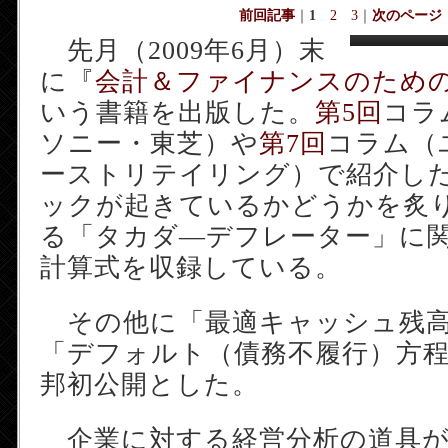
前回記事
｜
1
2
3
｜
次のページ
先月（2009年6月）末
に『
会計＆ファイナンスのため
いう書籍を出版した。
第5回
コラ
ソニー・東芝）や
第7回
コラム（
ーストリテイリング）で紹介した
ックが起きているかどうかを炙り
る「タカダ―デフレーター」に
計算式を収録している。
その他に「最適キャッシュ残高
「デフォルト（債務不履行）方
邦初公開とした。
企業に対する経営分析の道具が