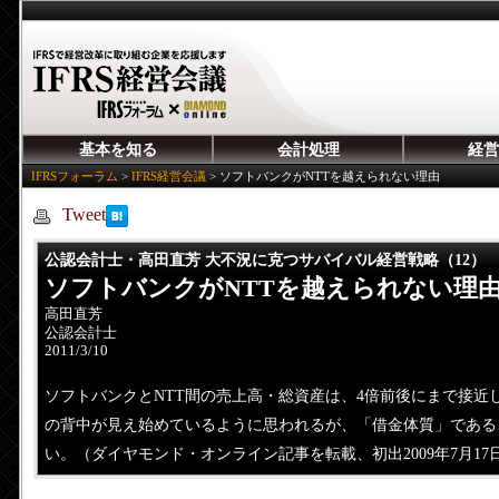
基本を知る
会計処理
経営
IFRSフォーラム
>
IFRS経営会議
>
ソフトバンクがNTTを越えられない理由
Tweet
公認会計士・高田直芳 大不況に克つサバイバル経営戦略（12）
ソフトバンクがNTTを越えられない理
高田直芳
公認会計士
2011/3/10
ソフトバンクとNTT間の売上高・総資産は、4倍前後にまで接近
の背中が見え始めているように思われるが、「借金体質」である
い。（ダイヤモンド・オンライン記事を転載、初出2009年7月17