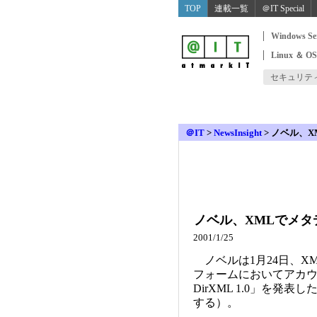
TOP
連載一覧
＠IT Special
Windows Se
Linux ＆ O
セキュリテ
＠IT
>
NewsInsight
>
ノベル、X
ノベル、XMLでメタ
2001/1/25
ノベルは1月24日、X
フォームにおいてアカウン
DirXML 1.0」を発
する）。