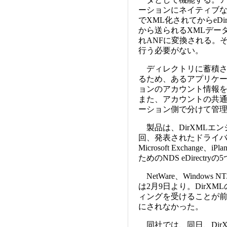
ーションにネイティブなフ
でXML化されてからeDire
から送られるXMLデー
れANFに変換される。
行う必要がない。
ディレクトリに蓄積さ
るため、あるアプリケ
ョンのアカウント情報
また、アカウントの共通
ーション側で分けて管
製品は、DirXMLエン
回、発表されたドライバは、Micro
Microsoft Exchange、i
ためのNDS eDirectryの
NetWare、Windows 
は2月9日より。DirX
ィングを受けることが前
にされなかった。
同社では、同日、DirXMLの