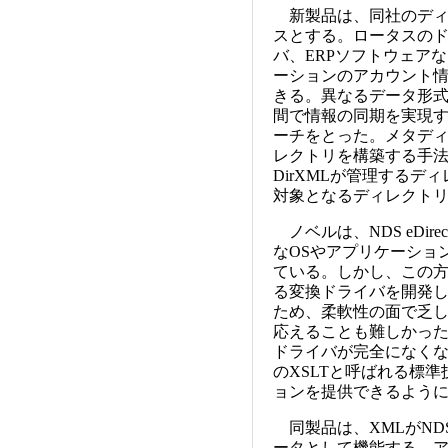
新製品は、同社のディレクト
スとする。ロータスの
バ、ERPソフトウェア
ーションのアカウント情
きる。異なるデータ形
間で情報の同期を実現
ーチをとった。メタデ
レクトリを構築する手
DirXMLが管理する
対象となるディレクト
ノベルは、NDS eDirect
なOSやアプリケーショ
ている。しかし、この方
る変換ドライバを開発し、N
ため、柔軟性の面で乏し
応えることも難しかった。
ドライバが完全になくな
のXSLTと呼ばれる標
ョンを提供できるよう
同製品は、XMLがND
ータとして機能する。ア