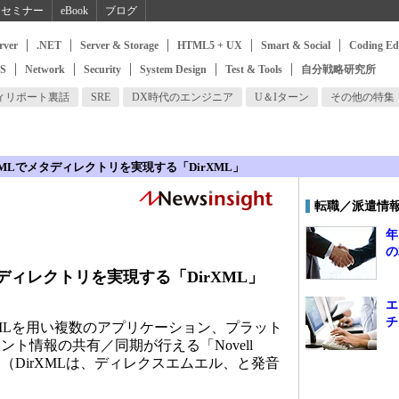
セミナー
eBook
ブログ
rver
.NET
Server & Storage
HTML5 + UX
Smart & Social
Coding Ed
SS
Network
Security
System Design
Test & Tools
自分戦略研究所
ィリポート裏話
SRE
DX時代のエンジニア
U＆Iターン
その他の特集
MLでメタディレクトリを実現する「DirXML」
転職／派遣情
年
の
ディレクトリを実現する「DirXML」
エ
チ
MLを用い複数のアプリケーション、プラット
ト情報の共有／同期が行える「Novell
表した（DirXMLは、ディレクスエムエル、と発音