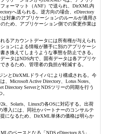
ォーマット（ANF）で送られ、DirXML内
ctoryへ送られる。逆方向の場合、eDirectory
タは対象のアプリケーションのルールが適用さ
そのため、アプリケーション側での変更作業は
れるアカウントデータには所有権が与えられ
ーションによる情報が勝手に別のアプリケーシ
を書き換えてしまうような事態を防止できる。
データはNDS内で、固有データは各アプリケ
理できるため、管理者の負担が軽減する。
ジンとDirXMLドライバにより構成される。今
soft Active Directory、Lotus Notes、
Planet Directory ServerとNDSツリーの同期を行う
5つ。
NT/2k、Solaris、Linuxの各OSに対応する。出荷
MLの導入には、同社かパートナーのコンサルテ
提になるため、DirXML単体の価格は明らか
ベースとなる「NDS eDirectory 8.5」、