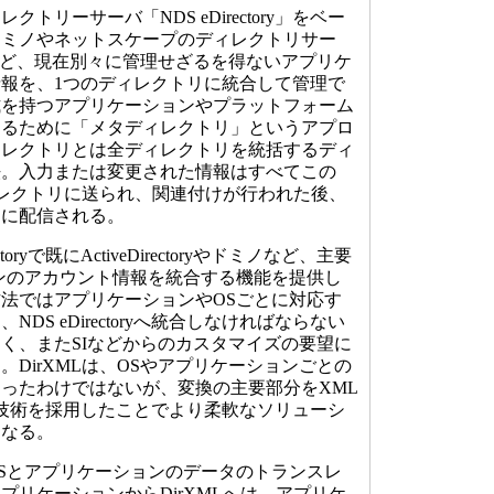
リーサーバ「NDS eDirectory」をベー
ドミノやネットスケープのディレクトリサー
など、現在別々に管理せざるを得ないアプリケ
報を、1つのディレクトリに統合して管理で
式を持つアプリケーションやプラットフォーム
するために「メタディレクトリ」というアプロ
ィレクトリとは全ディレクトリを統括するディ
法。入力または変更された情報はすべてこの
ディレクトリに送られ、関連付けが行われた後、
リに配信される。
oryで既にActiveDirectoryやドミノなど、主要
ンのアカウント情報を統合する機能を提供し
法ではアプリケーションやOSごとに対応す
DS eDirectoryへ統合しなければならない
く、またSIなどからのカスタマイズの要望に
DirXMLは、OSやアプリケーションごとの
ったわけではないが、変換の主要部分をXML
準技術を採用したことでより柔軟なソリューシ
になる。
Sとアプリケーションのデータのトランスレ
プリケーションからDirXMLへは、アプリケ