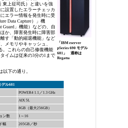
長 東上征司氏）と違いを強
所に設置したエラーチェッカ
中にエラー情報を発生時に受
ure Data Capture）」機
t Guard」機能）などの、自
のほか、障害発生時に障害部
り離す「動的縮退機能」など
「IBM eserver
ず、メモリやキャッシュ、
pSeries 690 モデル
する。これらの自己修復機能
681」 通称は
タイムは従来の3分の1まで
Regatta
仕様は以下の通り。
0 モデル681
POWER4 1.1／1.3 GHz
AIX 5L
8GB（最大256GB）
ョン数
1～16
ド幅
205GB／秒