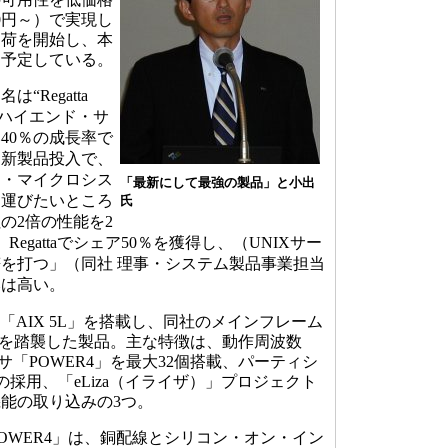
00円～）で実現し
出荷を開始し、本
を予定している。
Regatta
Xハイエンド・サ
40％の成長率で
、新製品投入で、
ン・マイクロシス
「最新にして最強の製品」と小出
に運びたいところ
氏
他社の2倍の性能を2
egattaでシェア50％を獲得し、（UNIXサー
を打つ」（同社 理事・システム製品事業担当
みは高い。
新OS「AIX 5L」を搭載し、同社のメインフレーム
バ技術を踏襲した製品。主な特徴は、動作周波数
ッサ「POWER4」を最大32個搭載、パーティシ
の採用、「eLiza（イライザ）」プロジェクト
能の取り込みの3つ。
OWER4」は、銅配線とシリコン・オン・イン