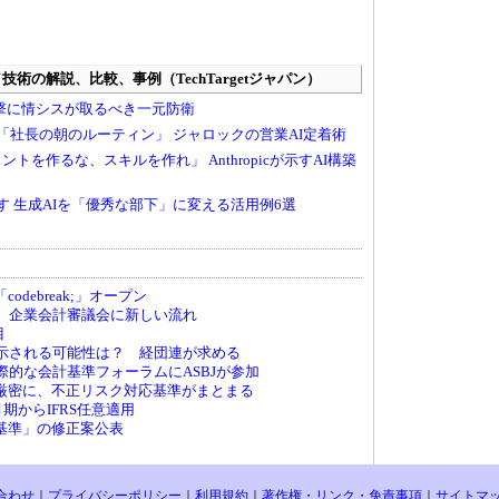
debreak;」オープン
へ、企業会計審議会に新しい流れ
目
が示される可能性は？ 経団連が求める
国際的な会計基準フォーラムにASBJが参加
厳密に、不正リスク対応基準がまとまる
月期からIFRS任意適用
基準」の修正案公表
合わせ
｜
プライバシーポリシー
｜
利用規約
｜
著作権・リンク・免責事項
｜
サイトマ