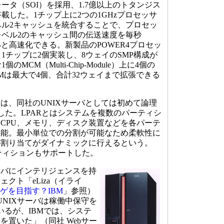
ータ（SOI）を採用、1.7億以上のトタンジス
載した。1チップ上に2つの1GHzプロセッサ
ベル2キャッシュを統合することで、プロセッ
レベル2のキャッシュ間の伝送速度を毎秒
GBと高速化できる。新製品のPOWER4プロセッ
1チップに2個実装し、8ウェイのSMP構成が
個のMCM（Multi-Chip-Module）上に4個の
Mは最大で4個、合計32ウェイまで拡張できる
、同社のUNIXサーバとしては初めて論理
用した。LPARとはシステムを複数のパーティシ
CPU、メモリ、ディスク装置などを各パーテ
機能。最小単位での分割が可能なため柔軟性に
の割り当てがダイナミックに行えるという。
パーティションもサポートした。
バにインテリジェンスを持
クト「eLiza（イライ
カゲを目指す？IBM
」参照）
UNIXサーバは稼働中保守を
いるが、IBMでは、システ
を置いた」（同社 Webサー