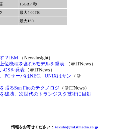
幅
16GB／秒
ク
最大4.66TB
タ
最大160
す？IBM
（NewsInsight）
最上位機種を含む6モデルを発表
（＠ITNews）
いOSを発表
（＠ITNews）
PCサーバはNEC、UNIXはサン
（＠
るSun Fireのテクノロジ
（＠ITNews）
を破壊、次世代のトランジスタ技術に目処
情報をお寄せください：
tokuho@ml.itmedia.co.jp