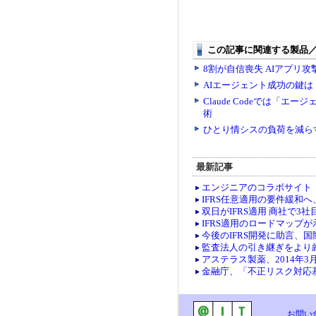
最新記事
エンジニアのコラボサイト「co
IFRS任意適用の要件緩和
双日がIFRS適用 商社で3社
IFRS適用のロードマップ
今後のIFRS開発に助言、
監査法人の引き継ぎをより
アステラス製薬、2014年3
金融庁、「不正リスク対応
お問い