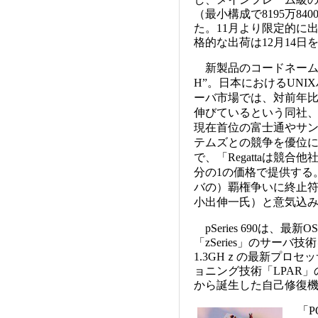
（最小構成で8195万84
た。11月より限定的に
格的な出荷は12月14日
新製品のコードネーム名は“
H”。日本におけるUNI
ーバ市場では、対前年比
伸びているという同社
現在首位の富士通やサ
テムズとの競争を優位
で、「Regattaは競合
分の1の価格で提供する。R
バの）覇権争いに終止符
小出伸一氏）と意気込
pSeries 690は、最
「zSeries」のサー
1.3GHｚの最新プロセ
ョニング技術「LPAR」
から誕生した自己修復機
「P