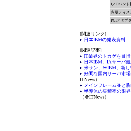
I／Oバンド
内蔵ディス
PCIアダプ
[関連リンク]
日本IBMの発表資料
[関連記事]
IT業界のトカゲを目指
日本IBM、IAサーバ
米サン、米IBM、新し
好調な国内サーバ市場、
ITNews）
メインフレーム並と胸を張
半導体の集積率の限界
（＠ITNews）