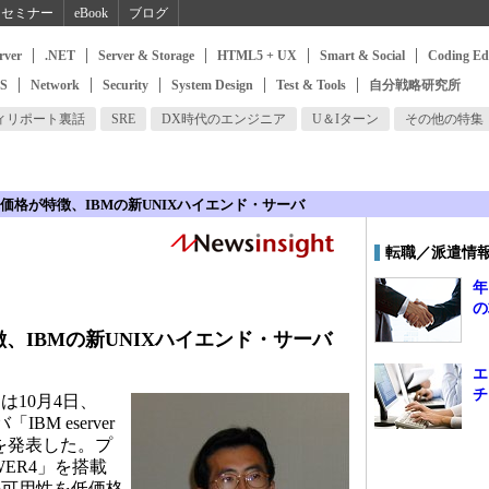
セミナー
eBook
ブログ
rver
.NET
Server & Storage
HTML5 + UX
Smart & Social
Coding Ed
SS
Network
Security
System Design
Test & Tools
自分戦略研究所
ィリポート裏話
SRE
DX時代のエンジニア
U＆Iターン
その他の特集
価格が特徴、IBMの新UNIXハイエンド・サーバ
転職／派遣情
年
の
、IBMの新UNIXハイエンド・サーバ
エ
チ
10月4日、
BM eserver
81」を発表した。プ
ER4」を搭載
の可用性を低価格