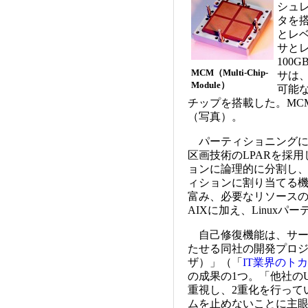
シュレ
タを搭
とレ
サと
100
MCM（Multi-Chip-
サは、
Module）
可能な1
チップを搭載した。MC
（写真）。
パーティショニングには
区画技術のLPARを採
ョンに論理的に分割し、
ィションに割り当てる
富み、必要なリソース
AIXに加え、Linux
自己修復機能は、サー
たせる同社の開発プロジェ
ザ）」（「
IT業界のト
の成果の1つ。「他社の
重視し、2重化を行って
ムを止めないことに主眼