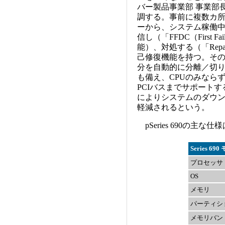
バー製品事業部 事業部
調する。事前に複数カ
ーから、システム稼働
信し（「FFDC（First Fail
能）、対処する（「Repa
己修復機能を持つ。そ
分を自動的に分離／切
も備え、CPUのみなら
PCIバスまでサポート
によりシステムのダウン
軽減されるという。
pSeries 690の主な
Series 69
プロセッサ
OS
メモリ
パーティシ
メモリバン