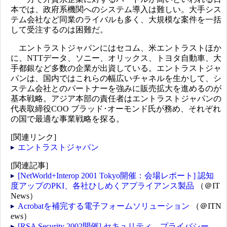
本では、政府系機関へのシステム導入は難しい。大手シス
テム会社など同業のライバルも多く、大規模な案件を一括
して受注するのは困難だ。
エントラストジャパンにはセコム、米エントラストほか
に、NTTデータ、ソニー、オリックス、トヨタ自動車、大
手都銀など多数の企業が出資している。エントラストジャ
パンは、国内ではこれらの幅広いチャネルを生かして、シ
ステム会社とのパートナーを強みに販売拡大を進めるのが
基本戦略。アジア本部の責任者はエントラストジャパンの
代表取締役COO ブラッド･オーモンド氏が務め、それぞれ
の国で最適な事業戦略を探る。
[関連リンク]
エントラストジャパン
[関連記事]
[NetWorld+Interop 2001 Tokyo開催：会場レポート] 認知
度アップのPKI、各社ひしめくアプライアンス製品
（＠IT
News）
Acrobatを補完する電子フォームソリューション
（＠ITN
ews）
[RSA Security 2002開催] セキュリティ、プライバシー、