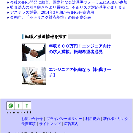
今後のIFRS開発に助言、国際的な会計基準フォーラムにASBJが参加
監査法人の引き継ぎをより厳密に、不正リスク対応基準がまとまる
アステラス製薬、2014年3月期からIFRS任意適用
金融庁、「不正リスク対応基準」の修正案公表
転職／派遣情報を探す
年収６００万円！エンジニア向け
の求人満載。転職希望者必見
エンジニアの転職なら【転職サー
チ】
お問い合わせ
｜
プライバシーポリシー
｜
利用規約
｜
著作権・リンク・
免責事項
｜
サイトマップ
｜
広告案内