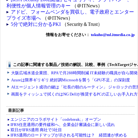
利便性が個人情報管理のキー
（＠ITNews）
アドビ、フォームベンダを買収し、電子政府とエンター
プライズ市場へ
（＠ITNews）
5分で絶対に分かるPKI
（Security＆Trust）
情報をお寄せください：
tokuho@ml.itmedia.co.jp
最新記事
エンジニアのコラボサイト「codebreak;」オープン
IFRS任意適用の要件緩和へ、企業会計審議会に新しい流れ
双日がIFRS適用 商社で3社目
IFRS適用のロードマップが示される可能性は？ 経団連が求める