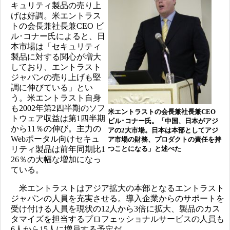
キュリティ製品の売り上
げは好調。米エントラス
トの会長兼社長兼CEO ビ
ル･コナー氏によると、日
本市場は「セキュリティ
製品に対する関心が増大
しており、エントラスト
ジャパンの売り上げも堅
調に伸びている」とい
う。米エントラスト自身
も2002年第2四半期のソフ
米エントラストの会長兼社長兼CEO
トウェア収益は第1四半期
ビル･コナー氏。「中国、日本がアジ
から11％の伸び。主力の
アの2大市場。日本は本部としてアジ
Webポータル向けセキュ
ア市場の財務、プロダクトの責任を持
リティ製品は前年同期比1
つことになる」と述べた
26％の大幅な増加になっ
ている。
米エントラストはアジア拡大の本部となるエントラスト
ジャパンの人員を充実させる。導入企業からのサポートを
受け付ける人員を現状の12人から3倍に拡大、製品のカス
タマイズを担当するプロフェッショナルサービスの人員も
6人から15人に増員する予定だ。