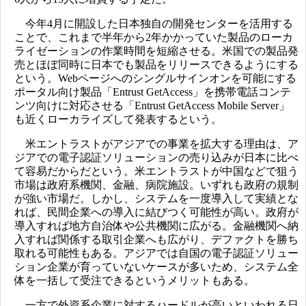
今年4月に開設した日本独自の開発センターを活用する
ことで、これまで半年から2年かかっていた製品のローカ
ライゼーションの作業時間を短縮させる。米国での製品発
売とほぼ同時に日本でも製品をリリースできるようにする
という。Webページへのシングルサインオンを可能にする
ポータル向け製品「Entrust GetAccess」を携帯電話コンテ
ンツ向けに対応させる「Entrust GetAccess Mobile Server」
も近くローカライズして発表するという。
米エントラストがアジアでの事業を拡大する理由は、ア
ジアでの電子認証ソリューションの売り込みが日本に比べ
て容易だからだという。米エントラストが中国などで狙う
市場は政府系機関、金融、病院施設。いずれも政府の規制
が強い市場だ。しかし、システムを一度導入して実績とな
れば、民間企業への導入に結びつく可能性が高い。政府が
導入すれば地方自治体や公共機関に広がる。金融機関へ納
入すれば関係する取引企業へも広がり、デファクトを勝ち
取れる可能性もある。アジアでは自国の電子認証ソリュー
ション企業が育っていないケースが多いため、システム全
体を一括して受注できるというメリットもある。
一方で外資系企業に対するハードルが高いといわれる日