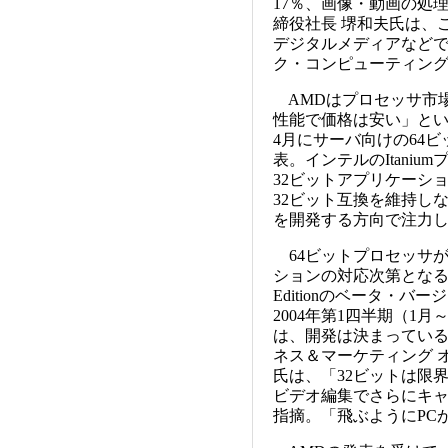
17％、画像・動画の処理
締役社長 堺和夫氏は、
デジタルメディアなど
ク・コンピューティン
AMDはプロセッサ市
性能で価格は安い」と
4月にサーバ向けの64ビッ
表。インテルのItani
32ビットアプリケーシ
32ビット互換を維持し
を開発する方向で注力
64ビットプロセッサ
ションの対応次第となるだろう
Editionのベータ・
2004年第1四半期（1
は、開発は決まってい
ネス＆マーケティング オフ
氏は、「32ビットは限
ビデオ編集でさらにキ
指摘。「飛ぶようにPC