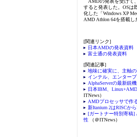
AMDの発表を受けて、富士
すると発表した。OSは既
化した「Windows XP M
AMD Athlon 64を
[関連リンク]
日本AMDの発表資料
富士通の発表資料
[関連記事]
地味に確実に、主軸の
インテル、エンタープ
AlphaServerの最新
日本IBM、Linux+
ITNews）
AMDプロセッサで作
新Itanium 2はRI
[ガートナー特別寄稿] 
性
（＠ITNews）