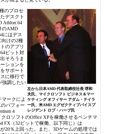
種のプロセ
えたデスクト
hlon 64
けのAMD
on 64にはデス
C向けの2種
ットのアプリ
64ビット対
が出そろうま
ケーションを
トをサポート
レスに移行で
が強調したい
左から日本AMD 代表取締役社長 堺和
夫氏、マイクロソフト ビジネス＆マー
チマークによ
ケティング オフィサー アダム・テイラ
 FXのパフォー
ー氏、米AMD エグゼクティブバイスプ
レジデント ロブ・ハーブ氏
ium 4
イクロソフトのOffice XPを稼働させるベンチマ
n 64 FX（32ビットで稼働、以下同じ）は
、性能が20％上回った。また、3Dゲームの処理では