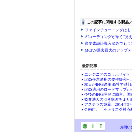
最新記事
エンジニアのコラボサイト「co
IFRS任意適用の要件緩和
双日がIFRS適用 商社で3社
IFRS適用のロードマップ
今後のIFRS開発に助言、
監査法人の引き継ぎをより
アステラス製薬、2014年3
金融庁、「不正リスク対応
お問い