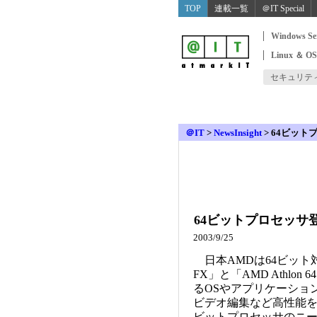
TOP
連載一覧
＠IT Special
Windows Se
Linux ＆ O
セキュリテ
＠IT
>
NewsInsight
>
64ビット
64ビットプロセッサ
2003/9/25
日本AMDは64ビット対応
FX」と「AMD Athl
るOSやアプリケーショ
ビデオ編集など高性能を
ビットプロセッサのニ