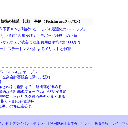
debreak;」オープン
へ、企業会計審議会に新しい流れ
目
が示される可能性は？ 経団連が求める
国際的な会計基準フォーラムにASBJが参加
厳密に、不正リスク対応基準がまとまる
月期からIFRS任意適用
基準」の修正案公表
合わせ
｜
プライバシーポリシー
｜
利用規約
｜
著作権・リンク・免責事項
｜
サイトマ