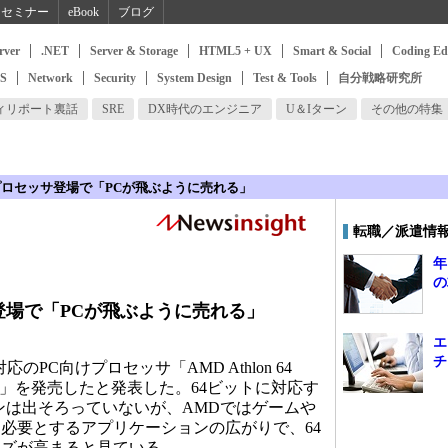
セミナー
eBook
ブログ
rver
.NET
Server & Storage
HTML5 + UX
Smart & Social
Coding Ed
SS
Network
Security
System Design
Test & Tools
自分戦略研究所
ィリポート裏話
SRE
DX時代のエンジニア
U＆Iターン
その他の特集
プロセッサ登場で「PCが飛ぶように売れる」
転職／派遣情
年
の
登場で「PCが飛ぶように売れる」
エ
チ
のPC向けプロセッサ「AMD Athlon 64
on 64」を発売したと発表した。64ビットに対応す
ンは出そろっていないが、AMDではゲームや
必要とするアプリケーションの広がりで、64
ーズが高まると見ている。