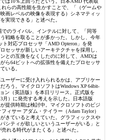
では10％上回ったという。日本AMD 代表取
これらの高性能を生かすことで、「（ゲームや
で映画レベルの映像を表現する）シネマティッ
グを実現できる」と述べた。
場でのライバル、インテルに対して、「同等
いう戦略を取ることが多かった。しかし、今年
ト対応プロセッサ「AMD Opteron」を発
umプロセッサが新しいアーキテクチャを採用し、
ョンとの互換をなくしたのに対して、AMDは
ながら64ビットへの拡張性を備えたプロセッサ
している。
がユーザーに受け入れられるかは、アプリケー
。マイクロソフトはWindows XP 64bit-
バージョン（英語版）を本日リリース。正式版を
月～3月）に発売する考えを示した。日本語版
るが提供時期は検討中。マイクロソフトのビジ
ィサー アダム・テイラー（Adam Taylor）
界がきていると考えていた。グラフィックスや
ャパシティが欲しいというユーザーがいる」と
が売れる時代がまたくる」と述べた。