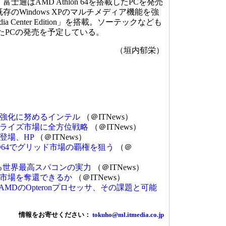
通はAMD Athlon 64を搭載したPCを発売
存のWindows XPのマルチメディア機能を強
edia Center Edition」を搭載。ソーテックなども
搭載したPCの発売を予定している。
（垣内郁栄）
強化に努めるインテル
（＠ITNews）
ライズ市場に全方位戦略
（＠ITNews）
鋭機登場、HP
（＠ITNews）
AMD64でグリッド市場の覇権を狙う
（＠
る世界最高スパコンの実力
（＠ITNews）
SCから市場を奪還できるか
（＠ITNews）
AMDのOpteronプロセッサ、その課題と可能
情報をお寄せください：
tokuho@ml.itmedia.co.jp