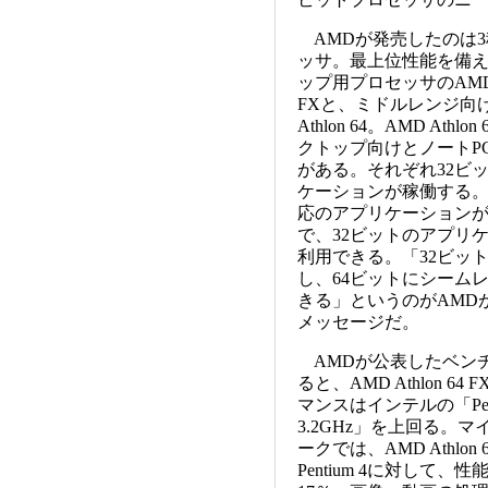
AMDが発売したのは3
ッサ。最上位性能を備
ップ用プロセッサのAMD At
FXと、ミドルレンジ向
Athlon 64。AMD Athl
クトップ向けとノートP
がある。それぞれ32ビ
ケーションが稼働する。
応のアプリケーション
で、32ビットのアプリ
利用できる。「32ビッ
し、64ビットにシーム
きる」というのがAMD
メッセージだ。
AMDが公表したベン
ると、AMD Athlon 64
マンスはインテルの「Pent
3.2GHz」を上回る。マ
ークでは、AMD Athlo
Pentium 4に対して