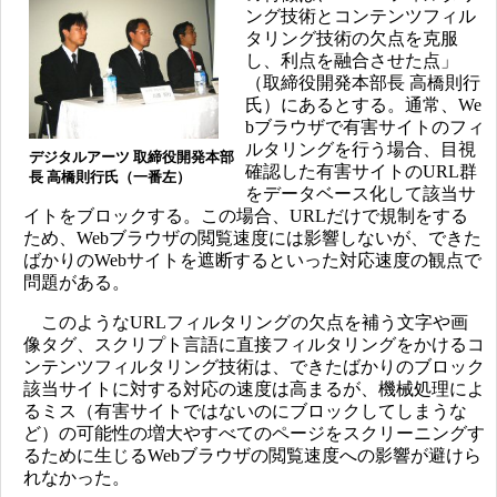
ング技術とコンテンツフィル
タリング技術の欠点を克服
し、利点を融合させた点」
（取締役開発本部長 高橋則行
氏）にあるとする。通常、We
bブラウザで有害サイトのフィ
ルタリングを行う場合、目視
デジタルアーツ 取締役開発本部
確認した有害サイトのURL群
長 高橋則行氏（一番左）
をデータベース化して該当サ
イトをブロックする。この場合、URLだけで規制をする
ため、Webブラウザの閲覧速度には影響しないが、できた
ばかりのWebサイトを遮断するといった対応速度の観点で
問題がある。
このようなURLフィルタリングの欠点を補う文字や画
像タグ、スクリプト言語に直接フィルタリングをかけるコ
ンテンツフィルタリング技術は、できたばかりのブロック
該当サイトに対する対応の速度は高まるが、機械処理によ
るミス（有害サイトではないのにブロックしてしまうな
ど）の可能性の増大やすべてのページをスクリーニングす
るために生じるWebブラウザの閲覧速度への影響が避けら
れなかった。