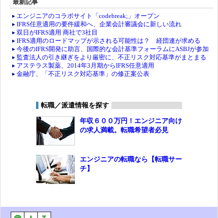
最新記事
エンジニアのコラボサイト「codebreak;」オープン
IFRS任意適用の要件緩和へ、企業会計審議会に新しい流れ
双日がIFRS適用 商社で3社目
IFRS適用のロードマップが示される可能性は？ 経団連が求める
今後のIFRS開発に助言、国際的な会計基準フォーラムにASBJが参加
監査法人の引き継ぎをより厳密に、不正リスク対応基準がまとまる
アステラス製薬、2014年3月期からIFRS任意適用
金融庁、「不正リスク対応基準」の修正案公表
転職／派遣情報を探す
年収６００万円！エンジニア向け
の求人満載。転職希望者必見
エンジニアの転職なら【転職サー
チ】