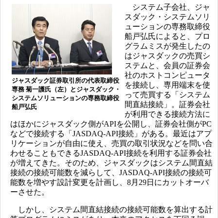
システム子会社、ジャ
スダック・システムソリ
ューションの専務取締役
船戸弘氏によると、プロ
グラムミスが発生したの
はジャスダックの売買シ
ステムと、会員の証券会
社のホストコンピュータ
ジャスダック証券取引所の代表取締役
を接続し、専用端末を使
専務 菊一護氏（左）とジャスダック・
って売買する「システム
システムソリューションの専務取締役
間直結接続」。証券会社
船戸弘氏
が利用できる接続方法に
はほかにジャスダック側がAPIを公開し、証券会社側がPC
などで接続する「JASDAQ-API接続」がある。最近はアプ
リケーションが自由に使え、売買の取引状況などを問い合
わせることもできるJASDAQ-API接続を利用する証券会社
が増えてきた。そのため、ジャスダックはシステム間直結
接続の接続可能数を減らして、JASDAQ-API接続の接続可
能数を増やす設計変更を計画し、8月29日にカットオーバ
ーさせた。
しかし、システム間直結接続の接続可能数を算出する計