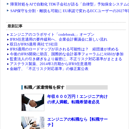
最新記事
エンジニアのコラボサイト「codebreak;」オープン
IFRS任意適用の要件緩和へ、企業会計審議会に新しい流れ
双日がIFRS適用 商社で3社目
IFRS適用のロードマップが示される可能性は？ 経団連が求める
今後のIFRS開発に助言、国際的な会計基準フォーラムにASBJが参加
監査法人の引き継ぎをより厳密に、不正リスク対応基準がまとまる
アステラス製薬、2014年3月期からIFRS任意適用
金融庁、「不正リスク対応基準」の修正案公表
転職／派遣情報を探す
年収６００万円！エンジニア向け
の求人満載。転職希望者必見
エンジニアの転職なら【転職サー
チ】