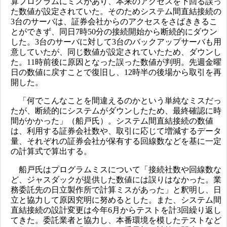
算プログラムにミスがあり、本来のアクセスを下回る誤っ
た数値が設定されていた。そのためシステム間直結接続の
3台のサーバは、証券会社からのアクセスをさばききるこ
とができず、同日7時50分の接続開始から断続的にダウン
した。3台のサーバに対して3台のバックアップサーバも用
意していたが、同じ数値が設定されていたため、ダウンし
た。11時前後に原因となった誤った数値が判明。先週金曜
日の数値に戻すことで復旧し、12時半の後場から取引を再
開した。
「何でこんなことを間違えるのかという単純なミスだっ
たが、断続的にシステムがダウンしたため、最終確認に時
間がかかった」（船戸氏）。システム間直結接続の数値
は、利用する証券会社数や、取引に応じて増減するデータ
量、それぞれの証券会社が保有する回線数などを基に一定
の計算式で算出する。
船戸氏はプログラムミスについて「接続社数や回線数な
ど、ジャスダックが提供した数値には誤りはなかった。業
務委託先の日立製作所で計算ミスがあった」と釈明し、日
立と協力して原因究明に努めるとした。また、システム間
直結接続の設計変更は今年6月からテストを計3回繰り返し
てきた。委託業者と協力し、本番環境を模したテストなど