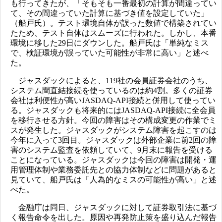
も行ってきたが、「そもそも一番最初の計算が間違ってい
て、その間違っていた計算に基づき値を設定していた」
（船戸氏）。テスト環境自体が誤った数値で構築されてい
たため、テスト自体はスムーズに行われた。しかし、本番
環境に移した29日にダウンした。船戸氏は「単純なミス
で、検証環境が誤っていた可能性が非常に高い」と述べ
た。
ジャスダックによると、119社の会員証券会社のうち、
システム間直結接続を使っているのは約4割。多くの証券
会社は利便性が高いJASDAQ-API接続と併用して使ってい
る。ジャスダックも将来的にはJASDAQ-API接続に全会員
を移行させる方針。今回の障害はその構成変更の作業でミ
スが発生した。ジャスダックがシステム障害を起こすのは
今年に入って3回目。ジャスダックは外部企業に前2回の障
害のシステム監査を依頼していて、9月末に報告を受ける
ことになっている。ジャスダックは今回の障害は開発・運
用管理体制や業務委託先との協力体制などに問題があると
見ていて、船戸氏は「人為的なミスの可能性が高い」と述
べた。
金融庁は同日、ジャスダックに対して証券取引法に基づ
く報告命令を出した。原因や再発防止策を盛り込んだ報告