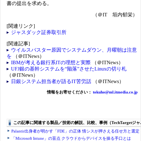
書の提出を求める。
（＠IT 垣内郁栄）
[関連リンク]
ジャスダック証券取引所
[関連記事]
ウイルスバスター原因でシステムダウン、月曜朝は注意
を
（＠ITNews）
IBMが考える銀行系ITの理想と実際
（＠ITNews）
UFJ銀の基幹システムを“陥落”させたLinuxの切り札
（＠ITNews）
日銀システム担当者が語るIT苦労話
（＠ITNews）
情報をお寄せください：
tokuho@ml.itmedia.co.jp