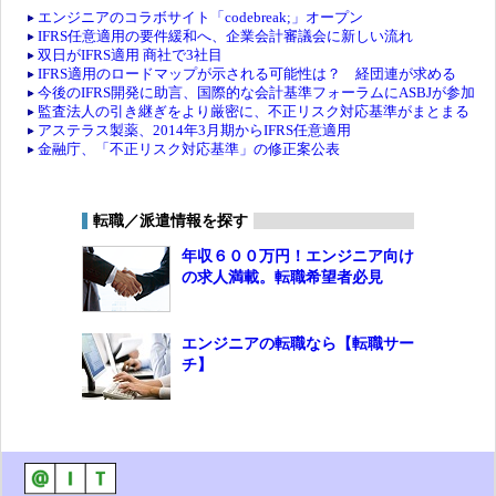
エンジニアのコラボサイト「codebreak;」オープン
IFRS任意適用の要件緩和へ、企業会計審議会に新しい流れ
双日がIFRS適用 商社で3社目
IFRS適用のロードマップが示される可能性は？ 経団連が求める
今後のIFRS開発に助言、国際的な会計基準フォーラムにASBJが参加
監査法人の引き継ぎをより厳密に、不正リスク対応基準がまとまる
アステラス製薬、2014年3月期からIFRS任意適用
金融庁、「不正リスク対応基準」の修正案公表
転職／派遣情報を探す
年収６００万円！エンジニア向け
の求人満載。転職希望者必見
エンジニアの転職なら【転職サー
チ】