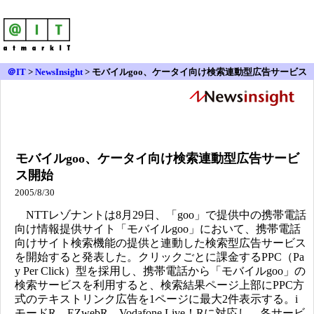
＠IT
>
NewsInsight
>
モバイルgoo、ケータイ向け検索連動型広告サービス
開始
モバイルgoo、ケータイ向け検索連動型広告サービ
ス開始
2005/8/30
NTTレゾナントは8月29日、「goo」で提供中の携帯電話
向け情報提供サイト「モバイルgoo」において、携帯電話
向けサイト検索機能の提供と連動した検索型広告サービス
を開始すると発表した。クリックごとに課金するPPC（Pa
y Per Click）型を採用し、携帯電話から「モバイルgoo」の
検索サービスを利用すると、検索結果ページ上部にPPC方
式のテキストリンク広告を1ページに最大2件表示する。i
モードR、EZwebR、Vodafone Live！Rに対応し、各サービ