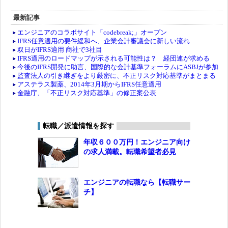
最新記事
エンジニアのコラボサイト「codebreak;」オープン
IFRS任意適用の要件緩和へ、企業会計審議会に新しい流れ
双日がIFRS適用 商社で3社目
IFRS適用のロードマップが示される可能性は？ 経団連が求める
今後のIFRS開発に助言、国際的な会計基準フォーラムにASBJが参加
監査法人の引き継ぎをより厳密に、不正リスク対応基準がまとまる
アステラス製薬、2014年3月期からIFRS任意適用
金融庁、「不正リスク対応基準」の修正案公表
転職／派遣情報を探す
年収６００万円！エンジニア向け
の求人満載。転職希望者必見
エンジニアの転職なら【転職サー
チ】