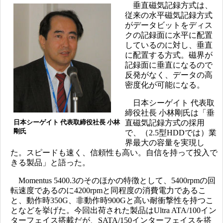
垂直磁気記録方式は、
従来の水平磁気記録方式
がデータビットをディス
クの記録面に水平に配置
しているのに対し、垂直
に配置する方式。磁界が
記録面に垂直になるので
反発がなく、データの高
密度化が可能になる。
日本シーゲイト 代表取
締役社長 小林剛氏は「垂
日本シーゲイト 代表取締役社長 小林
直磁気記録方式の採用
剛氏
で、（2.5型HDDでは）業
界最大の容量を実現し
た。スピードも速く、信頼性も高い。自信を持って投入で
きる製品」と語った。
Momentus 5400.3のそのほかの特徴として、5400rpmの回
転速度であるのに4200rpmと同程度の消費電力であるこ
と、動作時350G、非動作時900Gと高い耐衝撃性を持つこ
となどを挙げた。今回出荷された製品はUltra ATA/100イン
ターフェイス搭載だが、SATA/150インターフェイスを搭