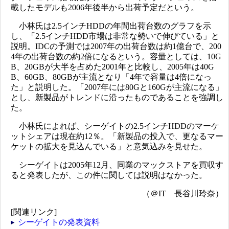
載したモデルも2006年後半から出荷予定だという。
小林氏は2.5インチHDDの年間出荷台数のグラフを示
し、「2.5インチHDD市場は非常な勢いで伸びている」と
説明。IDCの予測では2007年の出荷台数は約1億台で、200
4年の出荷台数の約2倍になるという。容量としては、10G
B、20GBが大半を占めた2001年と比較し、2005年は40G
B、60GB、80GBが主流となり「4年で容量は4倍になっ
た」と説明した。「2007年には80Gと160Gが主流になる」
とし、新製品がトレンドに沿ったものであることを強調し
た。
小林氏によれば、シーゲイトの2.5インチHDDのマーケ
ットシェアは現在約12％。「新製品の投入で、更なるマー
ケットの拡大を見込んでいる」と意気込みを見せた。
シーゲイトは2005年12月、同業のマックストアを買収す
ると発表したが、この件に関しては説明はなかった。
（＠IT 長谷川玲奈）
[関連リンク]
シーゲイトの発表資料