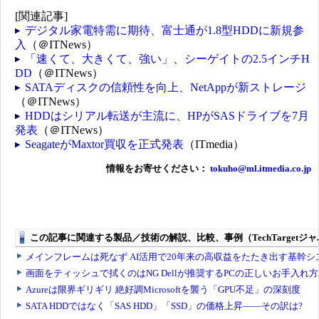
[関連記事]
デジタル家電特需に期待、富士通が1.8型HDDに新規参
入
（＠ITNews）
「速くて、大きくて、強い」、シーゲイトの2.5インチH
DD
（＠ITNews）
SATAディスクの信頼性を向上、NetAppが新ストレージ
（＠ITNews）
HDDはシリアル転送が主流に、HPがSASドライブを7月
発表
（＠ITNews）
SeagateがMaxtor買収を正式発表
（ITmedia）
情報をお寄せください：
tokuho@ml.itmedia.co.jp