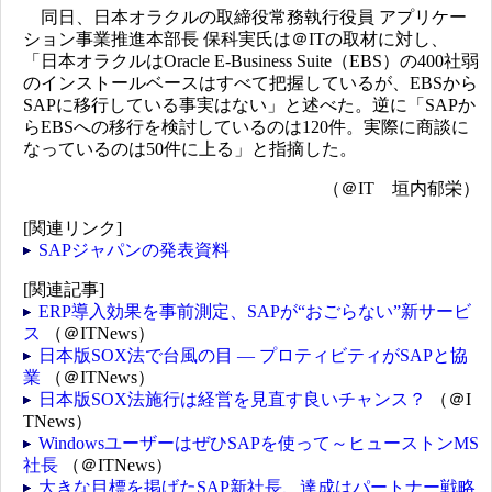
同日、日本オラクルの取締役常務執行役員 アプリケー
ション事業推進本部長 保科実氏は＠ITの取材に対し、
「日本オラクルはOracle E-Business Suite（EBS）の400社弱
のインストールベースはすべて把握しているが、EBSから
SAPに移行している事実はない」と述べた。逆に「SAPか
らEBSへの移行を検討しているのは120件。実際に商談に
なっているのは50件に上る」と指摘した。
（＠IT 垣内郁栄）
[関連リンク]
SAPジャパンの発表資料
[関連記事]
ERP導入効果を事前測定、SAPが“おごらない”新サービ
ス
（＠ITNews）
日本版SOX法で台風の目 ― プロティビティがSAPと協
業
（＠ITNews）
日本版SOX法施行は経営を見直す良いチャンス？
（＠I
TNews）
WindowsユーザーはぜひSAPを使って～ヒューストンMS
社長
（＠ITNews）
大きな目標を掲げたSAP新社長、達成はパートナー戦略