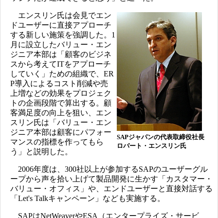
エンスリン氏は会見でエン
ドユーザーに直接アプローチ
する新しい施策を強調した。1
月に設立したバリュー・エン
ジニア本部は「顧客のビジネ
スから考えてITをアプローチ
していく」ための組織で、ER
P導入によるコスト削減や売
上増などの効果をプロジェク
トの企画段階で算出する。顧
客満足度の向上を狙い、エン
スリン氏は「バリュー・エン
ジニア本部は顧客にパフォー
SAPジャパンの代表取締役社長
マンスの指標を作ってもら
ロバート・エンスリン氏
う」と説明した。
2006年度は、300社以上が参加するSAPのユーザーグル
ープから声を拾い上げて製品開発に生かす「カスタマー・
バリュー・オフィス」や、エンドユーザーと直接対話する
「Let's Talkキャンペーン」なども実施する。
SAPはNetWeaverやESA（エンタープライズ・サービ