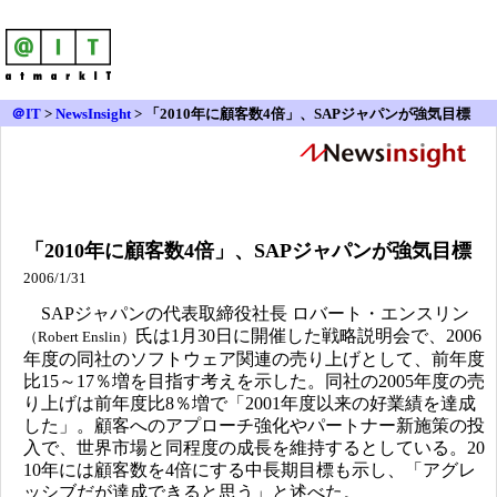
＠IT
>
NewsInsight
>
「2010年に顧客数4倍」、SAPジャパンが強気目標
「2010年に顧客数4倍」、SAPジャパンが強気目標
2006/1/31
SAPジャパンの代表取締役社長 ロバート・エンスリン
氏は1月30日に開催した戦略説明会で、2006
（Robert Enslin）
年度の同社のソフトウェア関連の売り上げとして、前年度
比15～17％増を目指す考えを示した。同社の2005年度の売
り上げは前年度比8％増で「2001年度以来の好業績を達成
した」。顧客へのアプローチ強化やパートナー新施策の投
入で、世界市場と同程度の成長を維持するとしている。20
10年には顧客数を4倍にする中長期目標も示し、「アグレ
ッシブだが達成できると思う」と述べた。