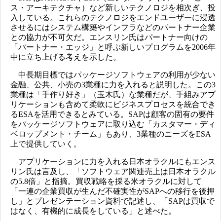
ス・アーキテクチャ）など新しいテクノロジを相次ぎ、投
入している。これらのテクノロジをエンドユーザーに浸透
させるにはシステム構築やインフラなどのパートナー企業
との協力が不可欠だ。エンスリン氏はパートナー向けの
「パートナー・エッジ」と呼ぶ新しいプログラムを2006年
中に立ち上げる考えを示した。
中長期目標ではパッケージソフトウェアの利用が少ない
金融、公共、小売の3業種に力を入れると説明した。この3
業種は「手作り好き」（玉木氏）な業種だが、手組みアプ
リケーションも含めて柔軟にビジネスプロセスを統合でき
るESAを活用できるとみている。SAPは顧客の固有の要件
をパッケージソフトウェアに取り込む「カスタマー・ディ
ベロップメント・チーム」もあり、3業種のニーズをESA
上で提供していく。
アプリケーションに力を入れる日本オラクルにもエンス
リン氏は言及し、「ソフトウェア関連売上は日本オラクル
の5.8倍」と指摘。買収戦略を採る米オラクルに対して
「一連の企業買収が生んだ不確実性がSAPへの移行を後押
し」とプレゼンテーション資料で記述し、「SAPは買収で
はなく、有機的に成長をしている」と述べた。