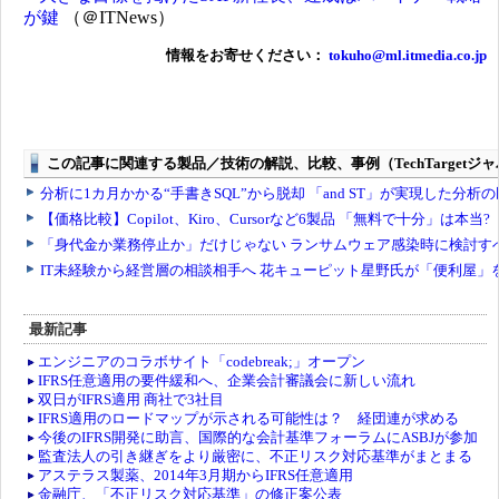
が鍵
（＠ITNews）
情報をお寄せください：
tokuho@ml.itmedia.co.jp
最新記事
エンジニアのコラボサイト「codebreak;」オープン
IFRS任意適用の要件緩和へ、企業会計審議会に新しい流れ
双日がIFRS適用 商社で3社目
IFRS適用のロードマップが示される可能性は？ 経団連が求める
今後のIFRS開発に助言、国際的な会計基準フォーラムにASBJが参加
監査法人の引き継ぎをより厳密に、不正リスク対応基準がまとまる
アステラス製薬、2014年3月期からIFRS任意適用
金融庁、「不正リスク対応基準」の修正案公表