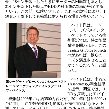
せ、18センチ落下したときにモーターの回転数を落とし、
31センチ落下した時点でHDDの対衝撃の準備が完了する
という。この間、0.3秒だとした。これらの対策により、1
50センチ落下しても衝撃に耐えられる場合が多いという。
ペイト氏は、「ST1.
3シリーズがメインタ
ーゲットとしている携
帯電話では、特に衝撃
耐性を問われる。この
Seagate G-Force Protecti
onがあれば、彼らのニ
ーズを満足させること
ができるだろう」と語
った。
ペイト氏は、米Park
米シーゲート グローバルコンシューマスト
s Associatesの調査結果
レージ マーケティングディレクター ロ
を提示。調査では、H
ブ・ペイト氏
DDを搭載したモバイ
ル機器は2006年には約3500万台だが、2011年には約8000万
台に達し、約半数がHDDを搭載した携帯電話になると予
測している。ペイト氏は、「2006年にCE-ATA（携帯機器