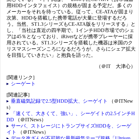
用HDDインタフェイス）の規格が固まる予定だ。多くの
メーカーをそれを待っている。従って、CE-ATAが固まり
次第、HDDを搭載した携帯電話が大量に登場するだろ
う。当然、ST1.3シリーズもCE-ATA版をリリースする」と
し、「当社は直近の四半期で、1インチHDD市場でのシェ
アは45％となっており、iRiverなどが携帯プレーヤーに採
用されている。ST1.3シリーズを搭載した機器は米国のク
リスマスシーズンころになるだろうが、さらにシェア拡大
を目指していきたい」と抱負を語った。
（＠IT 大津心）
[関連リンク]
シーゲート
[関連記事]
垂直磁気記録で2.5型HDD拡大、シーゲイト
（＠ITNew
s）
「速くて、大きくて、強い」、シーゲイトの2.5インチH
DD
（＠ITNews）
サーバ、ストレージにトランプサイズHDDを、シーゲ
イト
（＠ITNews）
データ改ざんが不可能な最新磁気テープ規格「Ultrium