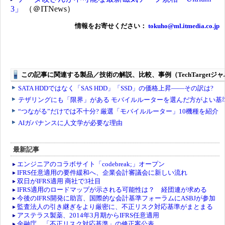
3」
（＠ITNews）
情報をお寄せください：
tokuho@ml.itmedia.co.jp
最新記事
エンジニアのコラボサイト「codebreak;」オープン
IFRS任意適用の要件緩和へ、企業会計審議会に新しい流れ
双日がIFRS適用 商社で3社目
IFRS適用のロードマップが示される可能性は？ 経団連が求める
今後のIFRS開発に助言、国際的な会計基準フォーラムにASBJが参加
監査法人の引き継ぎをより厳密に、不正リスク対応基準がまとまる
アステラス製薬、2014年3月期からIFRS任意適用
金融庁、「不正リスク対応基準」の修正案公表