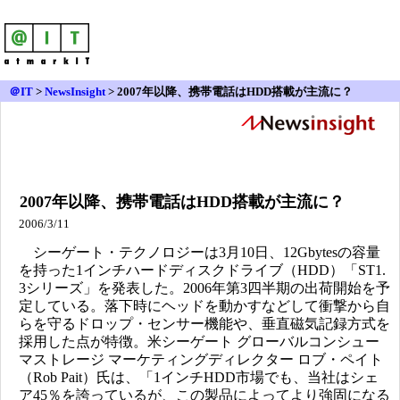
＠IT
>
NewsInsight
>
2007年以降、携帯電話はHDD搭載が主流に？
2007年以降、携帯電話はHDD搭載が主流に？
2006/3/11
シーゲート・テクノロジーは3月10日、12Gbytesの容量
を持った1インチハードディスクドライブ（HDD）「ST1.
3シリーズ」を発表した。2006年第3四半期の出荷開始を予
定している。落下時にヘッドを動かすなどして衝撃から自
らを守るドロップ・センサー機能や、垂直磁気記録方式を
採用した点が特徴。米シーゲート グローバルコンシュー
マストレージ マーケティングディレクター ロブ・ペイト
（Rob Pait）氏は、「1インチHDD市場でも、当社はシェ
ア45％を誇っているが、この製品によってより強固になる