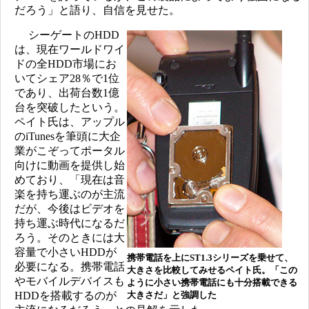
だろう」と語り、自信を見せた。
シーゲートのHDD
は、現在ワールドワイ
ドの全HDD市場にお
いてシェア28％で1位
であり、出荷台数1億
台を突破したという。
ペイト氏は、アップル
のiTunesを筆頭に大企
業がこぞってポータル
向けに動画を提供し始
めており、「現在は音
楽を持ち運ぶのが主流
だが、今後はビデオを
持ち運ぶ時代になるだ
ろう。そのときには大
容量で小さいHDDが
携帯電話を上にST1.3シリーズを乗せて、
必要になる。携帯電話
大きさを比較してみせるペイト氏。「この
やモバイルデバイスも
ように小さい携帯電話にも十分搭載できる
HDDを搭載するのが
大きさだ」と強調した