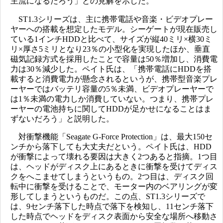
主流になるだろう」との見解を示した。
ST1.3シリーズは、主に携帯電話や音楽・ビデオプレー
ヤーへの搭載を想定したモデル。シーゲートが現在販売し
ている1インチHDDと比べて、サイズが縦40ミリ×横30ミ
リ×厚さ5ミリとなり23％の小型化を実現したほか、垂直
磁気記録方式を採用したことで容量は50％増加し、消費電
力は30％減少した。ペイト氏は、「携帯電話にHDDを搭
載すると消費電力が懸念されるというが、携帯型音楽プレ
ーヤーではバッテリ容量の5％未満、ビデオプレーヤーで
は1％未満の電力しか消費していない。つまり、携帯プレ
ーヤーの電池持ちに関してHDDが足かせになることはま
ずないだろう」と説明した。
対衝撃機能「Seagate G-Force Protection」は、最大150セ
ンチから落下しても大丈夫だという。ペイト氏は、HDD
が衝撃によって壊れる要因は大きく2つあると指摘。1つ目
は、ヘッドがディスク上にあるときに衝撃を受けてディス
クをへこませてしまうというもの。2つ目は、ディスク回
転中に衝撃を受けることで、モーター内のベアリングが変
形してしまうというものだ。この点、ST1.3シリーズで
は、9センチ落下した時点で落下を検知し、11センチ落下
した時点でヘッドをディスク表面から安全な場所へ移動さ