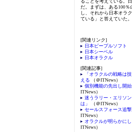
ることを考えている。日
だ。まずは、ある100
し、それから日本オラ
ている」と答えていた
[関連リンク]
日本ピープルソフト
日本シーベル
日本オラクル
[関連記事]
「オラクルの戦略は技
える
（＠ITNews）
個別機能の先出し開
ITNews）
迷うラリー・エリソン
は」
（＠ITNews）
セールスフォース追撃
ITNews）
オラクルが明らかにし
ITNews）