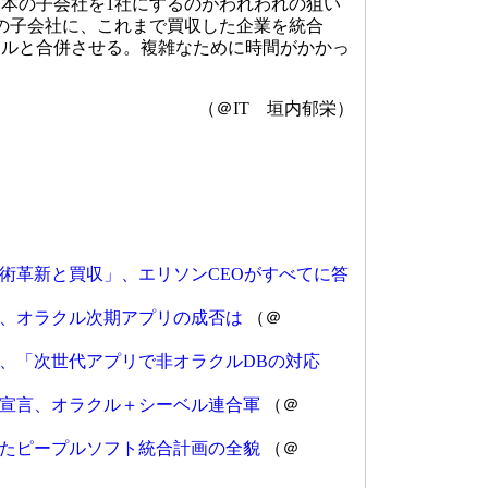
本の子会社を1社にするのがわれわれの狙い
％の子会社に、これまで買収した企業を統合
クルと合併させる。複雑なために時間がかかっ
。
（＠IT 垣内郁栄）
術革新と買収」、エリソンCEOがすべてに答
始、オラクル次期アプリの成否は
（＠
、「次世代アプリで非オラクルDBの対応
宣言、オラクル＋シーベル連合軍
（＠
たピープルソフト統合計画の全貌
（＠