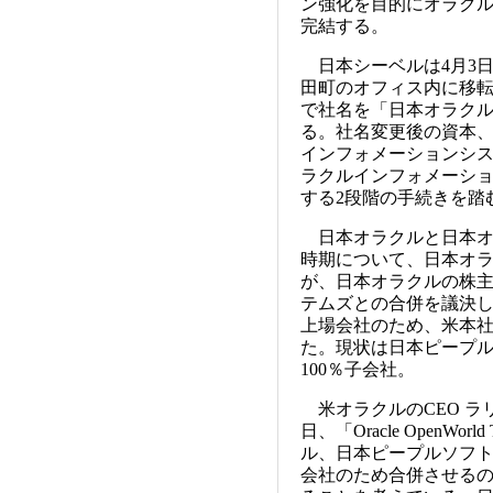
ン強化を目的にオラク
完結する。
日本シーベルは4月3
田町のオフィス内に移転
で社名を「日本オラク
る。社名変更後の資本、
インフォメーションシ
ラクルインフォメーシ
する2段階の手続きを踏
日本オラクルと日本オ
時期について、日本オ
が、日本オラクルの株
テムズとの合併を議決
上場会社のため、米本
た。現状は日本ピープ
100％子会社。
米オラクルのCEO ラリー・エ
日、「Oracle OpenWo
ル、日本ピープルソフ
会社のため合併させるの