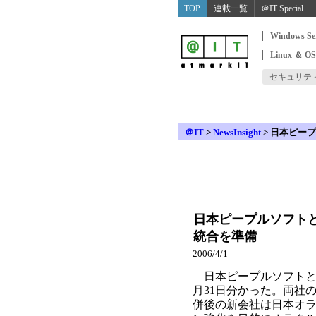
TOP
連載一覧
＠IT Special
Windows Se
Linux ＆ O
セキュリテ
＠IT
>
NewsInsight
>
日本ピープ
日本ピープルソフト
統合を準備
2006/4/1
日本ピープルソフトと日
月31日分かった。両社
併後の新会社は日本オ