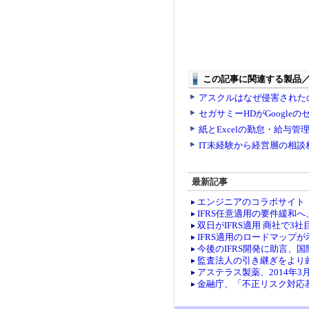
最新記事
エンジニアのコラボサイト「co
IFRS任意適用の要件緩和
双日がIFRS適用 商社で3社
IFRS適用のロードマップ
今後のIFRS開発に助言、
監査法人の引き継ぎをより
アステラス製薬、2014年3
金融庁、「不正リスク対応