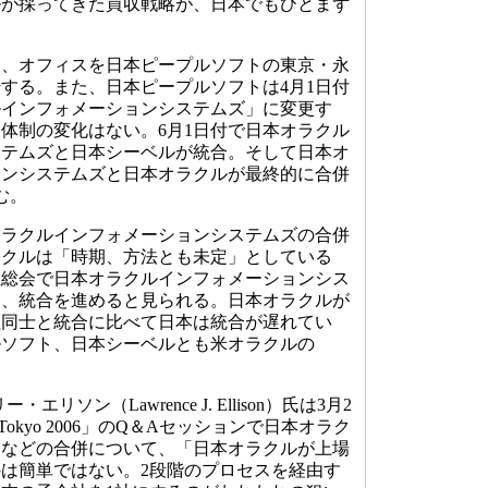
ルが採ってきた買収戦略が、日本でもひとまず
日、オフィスを日本ピープルソフトの東京・永
する。また、日本ピープルソフトは4月1日付
ルインフォメーションシステムズ」に変更す
体制の変化はない。6月1日付で日本オラクル
ステムズと日本シーベルが統合。そして日本オ
ョンシステムズと日本オラクルが最終的に合併
む。
ラクルインフォメーションシステムズの合併
ラクルは「時期、方法とも未定」としている
主総会で日本オラクルインフォメーションシス
し、統合を進めると見られる。日本オラクルが
社同士と統合に比べて日本は統合が遅れてい
ルソフト、日本シーベルとも米オラクルの
リソン（Lawrence J. Ellison）氏は3月2
rld Tokyo 2006」のQ＆Aセッションで日本オラク
トなどの合併について、「日本オラクルが上場
は簡単ではない。2段階のプロセスを経由す