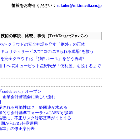
情報をお寄せください：
tokuho@ml.itmedia.co.jp
debreak;」オープン
へ、企業会計審議会に新しい流れ
目
が示される可能性は？ 経団連が求める
国際的な会計基準フォーラムにASBJが参加
厳密に、不正リスク対応基準がまとまる
月期からIFRS任意適用
基準」の修正案公表