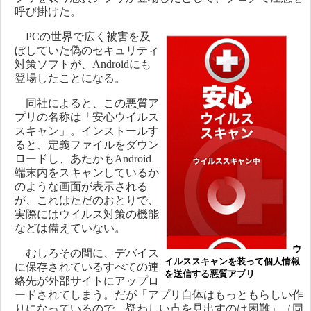
呼び掛けた。
PCの世界で広く被害を及
ぼしていた偽のセキュリティ
対策ソフトが、Androidにも
登場したことになる。
同社によると、この悪質ア
プリの名称は「安心ウイルス
スキャン」。インストールす
ると、定義ファイルをダウン
ロードし、あたかもAndroid
端末内をスキャンしているか
のような画面が表示される
が、これはただのおとりで、
実際にはウイルス対策の機能
などは備えていない。
ウ
むしろその間に、デバイス
イルススキャンを装って個人情報
に保存されているすべての連
を送信する悪質アプリ
絡先が外部サイトにアップロ
ードされてしまう。だが「アプリ自体はもっともらしい作
りになっているので、疑わしい点を見出すのは困難」（同