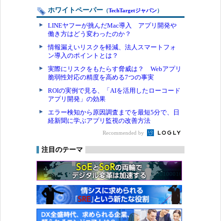
ホワイトペーパー
（
TechTargetジャパン
）
LINEヤフーが挑んだMac導入 アプリ開発や
働き方はどう変わったのか？
情報漏えいリスクを軽減、法人スマートフォ
ン導入のポイントとは？
実際にリスクをもたらす脅威は？ Webアプリ
脆弱性対応の精度を高める7つの事実
ROIの実例で見る、「AIを活用したローコード
アプリ開発」の効果
エラー検知から原因調査までを最短5分で、日
経新聞に学ぶアプリ監視の改善方法
Recommended by
注目のテーマ