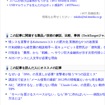
スパムが吹けば薬局がもうかる（＠IT Security＆Trust）
USBマルウェアを生んだのはボット感染PC（＠ITNews）
（＠IT 高橋睦美）
情報をお寄せください：
tokuho@ml.itmedia.co.jp