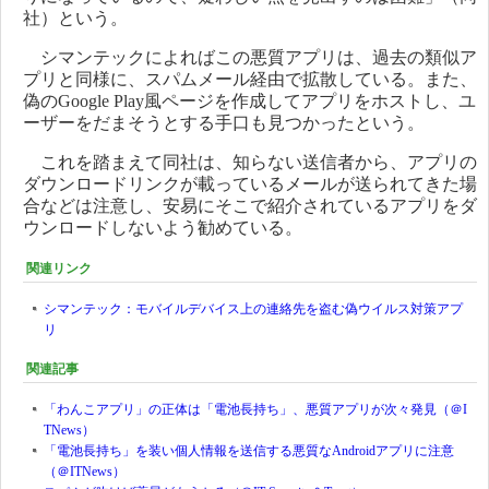
社）という。
シマンテックによればこの悪質アプリは、過去の類似ア
プリと同様に、スパムメール経由で拡散している。また、
偽のGoogle Play風ページを作成してアプリをホストし、ユ
ーザーをだまそうとする手口も見つかったという。
これを踏まえて同社は、知らない送信者から、アプリの
ダウンロードリンクが載っているメールが送られてきた場
合などは注意し、安易にそこで紹介されているアプリをダ
ウンロードしないよう勧めている。
関連リンク
シマンテック：モバイルデバイス上の連絡先を盗む偽ウイルス対策アプ
リ
関連記事
「わんこアプリ」の正体は「電池長持ち」、悪質アプリが次々発見（＠I
TNews）
「電池長持ち」を装い個人情報を送信する悪質なAndroidアプリに注意
（＠ITNews）