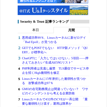
Security & Trust 記事ランキング
本日
月間
悪用成功率99％、Linuxカーネルに新ゼロデイ
「Bad Epoll」が見つかる
GETでもPOSTでもない HTTP新メソッド「QU
ERY」が標準化へ
ChatGPTに「入力してはいけない」5項目――押
さえておきたい“生成AIのNGリスト”
PHP利用者は見逃し厳禁 TLS通信でサービス停
止を招くHigh脆弱性を修正
Linuxカーネルに15年潜伏した脆弱性が見つか
る 攻撃成功率は97％
GMOの在宅勤務廃止は間違っていない？ ワサ
ビのインシデントから考える企業防衛
Linuxカーネルで432件のCVEが一斉公開 「重
要な脆弱性だけ直す」運用は限界か