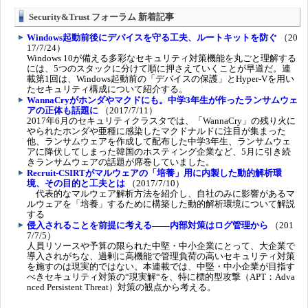
Security&Trust フォーラム 新着記事
Windows起動前後にデバイスを守る工夫、ルートキットを防ぐ
（20
17/7/24）
Windows 10が備える多彩なセキュリティ対策機能を丸ごと理解する
には、5つのスタックに分けて順に押さえていくことが早道だ。連
載第1回は、Windows起動前の「デバイスの保護」とHyper-Vを用い
たセキュリティ構成について紹介する。
WannaCryがホンダやマクドにも。中学3年生が作ったランサムウェ
アの正体も話題に
（2017/7/11）
2017年6月のセキュリティクラスタでは、「WannaCry」の残り火に
やられたホンダや亜種に感染したマクドナルドに注目が集まった
他、ランサムウェアを作成して配布した中学3年生、ランサムウェ
アに降伏してしまった韓国のホスティング企業など、5月に引き続
きランサムウェアの話題が席巻していました。
Recruit-CSIRTがマルウェアの「培養」用に内製した動的解析環
境、その目的と工夫とは
（2017/7/10）
代表的なマルウェア解析方法を紹介し、自社のみに影響があるマ
ルウェアを「培養」するために構築した動的解析環境について解説
する
侵入されることを前提に考える――内部対策はログ管理から
（201
7/7/5）
人員リソースや予算の限られた中堅・中小企業にとって、大企業で
導入されがちな、過剰に高機能で管理負荷の高いセキュリティ対策
を施すのは現実的ではない。本連載では、中堅・中小企業が目指す
べきセキュリティ対策の“現実解“を、特に標的型攻撃（APT：Adva
nced Persistent Threat）対策の観点から考える。