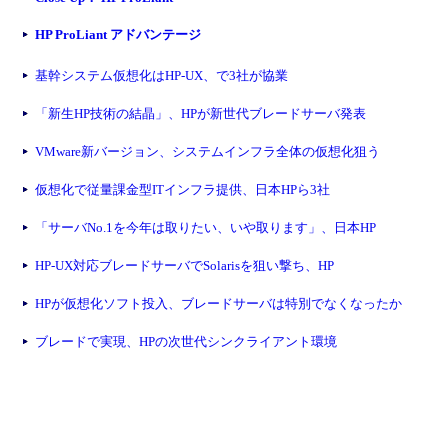
HP ProLiant アドバンテージ
基幹システム仮想化はHP-UX、で3社が協業
「新生HP技術の結晶」、HPが新世代ブレードサーバ発表
VMware新バージョン、システムインフラ全体の仮想化狙う
仮想化で従量課金型ITインフラ提供、日本HPら3社
「サーバNo.1を今年は取りたい、いや取ります」、日本HP
HP-UX対応ブレードサーバでSolarisを狙い撃ち、HP
HPが仮想化ソフト投入、ブレードサーバは特別でなくなったか
ブレードで実現、HPの次世代シンクライアント環境