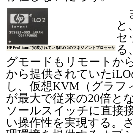
ま
と
セ
る
HP ProLiantに実装されているiLO 2のマネジメントプロセッサ
グモードもリモートか
から提供されていたiL
し、仮想KVM（グラフ
が最大で従来の20倍と
ソールスイッチに直接
い操作性を実現する。