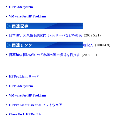
HP BladeSystem
VMware for HP ProLiant
日本HP、大規模仮想化向けx86サーバなどを発表
（2009.5.21）
日本HP、インテル新CPU搭載サーバを一挙に11機種投入
（2009.4.9）
日本ヒューレット・パッカード
日本HP、国内ブレード市場の過半獲得を目指す
（2009.1.8）
HP ProLiant サーバ
HP BladeSystem
VMware for HP ProLiant
HP ProLiant Essential ソフトウェア
Close Up！ HP ProLiant