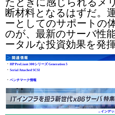
たときに感じられるメ
断材料となるはずだ。
ーとしてのサポートの
のが、最新のサーバ性
ータルな投資効果を発
・
HP ProLiant 300シリーズ Generation 5
・
Serial Attached SCSI
・
ベンチマーク情報
→インデッ