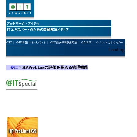
＠IT
｜
＠IT情報マネジメント
｜
＠IT自分戦略研究所
｜
QA＠IT
｜
イベントカレンダー
Loading
＠IT
>
HP ProLiantの評価を高める管理機能