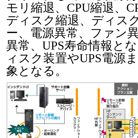
モリ縮退、CPU縮退、
ディスク縮退、ディスク異常、S
ー、電源異常、ファン異
異常、UPS寿命情報と
ィスク装置やUPS電源
象となる。