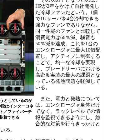
HPが2年をかけて自社開発し
た冷却ファンだという。1個
で1Uサーバを4台冷却できる
強力なファンでありながら、
同一性能のファンと比較して
消費電力は66％減、騒音も
50％減を達成。これを1台の
エンクロージャに最大10個配
置し、アクティブに制御する
ことで、均一な冷却を実現
し、ブレードサーバにおける
高密度実装の最大の課題とな
っている発熱問題を軽減して
いる。
また、電力と発熱について
れようとしているのが
は、エンクロージャ単体だけ
中段はインターコネ
でなく、ラックレベルでの情
ト／ファイバーチ
報を監視できるようにし、総
を装着できる
合的な対策を行うきっかけと
ている。