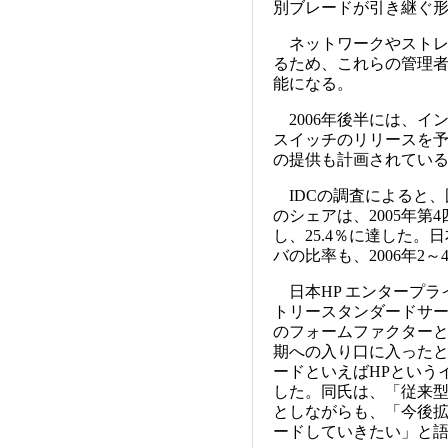
別ブレードが引き継ぐ
ネットワークやストレ
るため、これらの管理
能になる。
2006年後半には、インタ
スイッチのリリースを
の提供も計画されてい
IDCの調査によると、
のシェアは、2005年第
し、25.4％に達した。
バの比率も、2006年2
日本HP エンタープラ
トリースタンダードサ
のフォームファクター
期への入り口に入った
ードといえばHPという
した。同氏は、「従来
としながらも、「今後拡
ードしていきたい」と