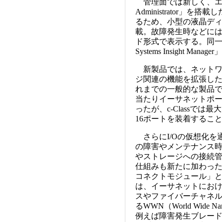
管理面では新しく、エン
Administrator
るため、小型の液晶ディスプレイ
載。故障発生時などに
ド形式で表示する。同一
Systems Insight 
新製品では、ネットワ
ジ関連の機能を拡張し
れまでの一般的な製品で
当たりイーサネットポー
ったが、c-Classでは
16ポートを装着するこ
さらにI/Oの仮想化を
の障害やメンテナンス
やストレージへの接続
仕組みも新たに加わっ
コネクトモジュール」
は、イーサネットにおけ
スやファイバーチャネル
るWWN（World Wi
例えば障害発生ブレード