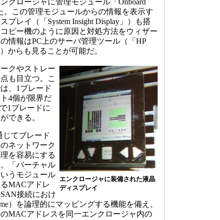
クロージャに管理モジュール「Onboard
」を搭載した。この管理モジュールからの情報を表示す
（「System Insight Display」）も搭
はコピー機のように原因と対処方法をウィザー
の情報はPC上のサーバ管理ツール（「HP
Manager」）からも見ることが可能だ。
ークやストレー
た点も目立つ。こ
は、1ブレード
ト4個が限界だ
最大で1ブレードに
とができる。
通じてブレード
時のネットワーク
管理を容易にする
た。「バーチャル
というモジュール
エンクロージャに装備された液晶
るMACアドレ
ディスプレイ
SAN接続におけ
de Name）を論理的にマッピングする機能を備え、
のMACアドレスを同一エンクロージャ内の