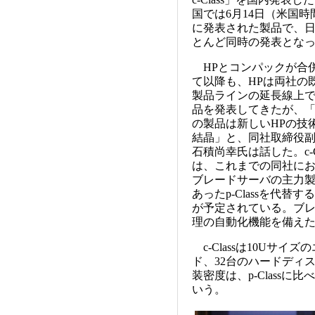
国では6月14日（米国時
に発表された製品で、
とんど同時の発表とな
HPとコンパックが合
て以降も、HPは両社の
製品ラインの延長線上
品を発表してきたが、
の製品は新しいHPの技
結晶」と、同社取締役
石積尚幸氏は話した。c-Cl
は、これまでの同社に
ブレードサーバの主力
あったp-Classを代替す
が予定されている。ブ
理の自動化機能を備えた製
c-Classは10Uサ
ド、32台のハードディ
装密度は、p-Class
いう。