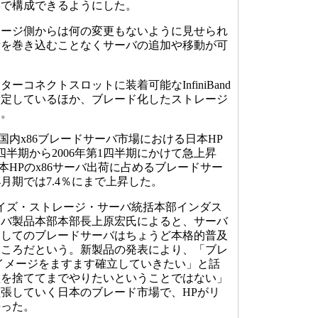
形で構成できるようにした。
ージ側からは何の変更もないように見せられ
者を巻き込むことなくサーバの追加や移動が可
ーコネクトスロットに装着可能なInfiniBand
予定しているほか、ブレード化したストレージ
る。
国内x86ブレードサーバ市場における日本HP
4四半期から2006年第1四半期にかけて急上昇
日本HPのx86サーバ出荷に占めるブレードサー
～4月期では7.4％にまで上昇した。
イズ・ストレージ・サーバ統括本部インダス
ーバ製品本部本部長上原宏氏によると、サーバ
としてのブレードサーバはちょうど本格的普及
ところだという。新製品の発表により、「ブレ
イメージをますます確立していきたい」と話
型を捨ててまでやりたいということではない」
張していく日本のブレード市場で、HPがリ
語った。