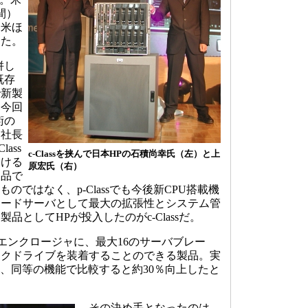
間）
日米ほ
った。
併し
既存
で新製
「今回
術の
副社長
ass
c-Classを挟んで日本HPの石積尚幸氏（左）と上
おける
原宏氏（右）
製品で
るものではなく、p-Classでも今後新CPU搭載機
レードサーバとして最大の拡張性とシステム管
品としてHPが投入したのがc-Classだ。
イズのエンクロージャに、最大16のサーバブレー
スクドライブを装着することのできる製品。実
に比べ、同等の機能で比較すると約30％向上したと
その決め手となったのは、