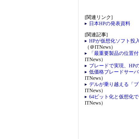
[関連リンク]
日本HPの発表資料
[関連記事]
HPが仮想化ソフト投
（＠ITNews）
「最重要製品の位置付
ITNews）
ブレードで実現、HP
低価格ブレードサーバ
ITNews）
デルが乗り越える「ブ
ITNews）
64ビット化と仮想化
ITNews）