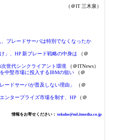
（＠IT 三木泉）
入、ブレードサーバは特別でなくなったか
け」、HP 新ブレード戦略の中身は
（＠
の次世代シンクライアント環境
（＠ITNews）
を中堅市場に投入するIBMの狙い
（＠
レードサーバが普及しない理由」
（＠
でエンタープライズ市場を制す、HP
（＠
情報をお寄せください：
tokuho@ml.itmedia.co.jp