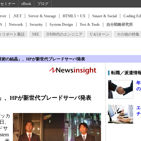
セミナー
eBook
ブログ
rver
.NET
Server & Storage
HTML5 + UX
Smart & Social
Coding Ed
SS
Network
Security
System Design
Test & Tools
自分戦略研究所
ィリポート裏話
SRE
DX時代のエンジニア
U＆Iターン
その他の特集
技術の結晶」、HPが新世代ブレードサーバ発表
転職／派遣情
年
の
」、HPが新世代ブレードサーバ発表
エ
チ
ッカ
5日、
ドサ
tem
た。米