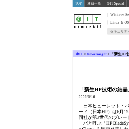
TOP
連載一覧
＠IT Special
Windows Se
Linux ＆ O
セキュリテ
＠IT
>
NewsInsight
>
「新生HP
「新生HP技術の結晶
2006/6/16
日本ヒューレット・パ
ード（日本HP）は6月1
同社が第3世代のブレー
ーバと呼ぶ「HP BladeSys
c-Class」を国内発表し