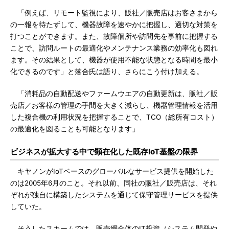
「例えば、リモート監視により、販社／販売店はお客さまから
の一報を待たずして、機器故障を速やかに把握し、適切な対策を
打つことができます。また、故障個所や訪問先を事前に把握する
ことで、訪問ルートの最適化やメンテナンス業務の効率化も図れ
ます。その結果として、機器が使用不能な状態となる時間を最小
化できるのです」と落合氏は語り、さらにこう付け加える。
「消耗品の自動配送やファームウエアの自動更新は、販社／販
売店／お客様の管理の手間を大きく減らし、機器管理情報を活用
した複合機の利用状況を把握することで、TCO（総所有コスト）
の最適化を図ることも可能となります」
ビジネスが拡大する中で顕在化した既存IoT基盤の限界
キヤノンがIoTベースのグローバルなサービス提供を開始した
のは2005年6月のこと。それ以前、同社の販社／販売店は、それ
ぞれが独自に構築したシステムを通じて保守管理サービスを提供
していた。
そうしたスキームでは、販売網全体のIT投資（システム開発や