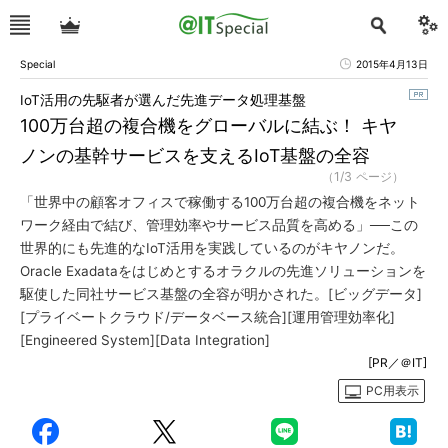
Special
2015年4月13日
IoT活用の先駆者が選んだ先進データ処理基盤
100万台超の複合機をグローバルに結ぶ！ キヤ
ノンの基幹サービスを支えるIoT基盤の全容
（1/3 ページ）
「世界中の顧客オフィスで稼働する100万台超の複合機をネット
ワーク経由で結び、管理効率やサービス品質を高める」──この
世界的にも先進的なIoT活用を実践しているのがキヤノンだ。
Oracle Exadataをはじめとするオラクルの先進ソリューションを
駆使した同社サービス基盤の全容が明かされた。[ビッグデータ]
[プライベートクラウド/データベース統合][運用管理効率化]
[Engineered System][Data Integration]
[PR／＠IT]
PC用表示