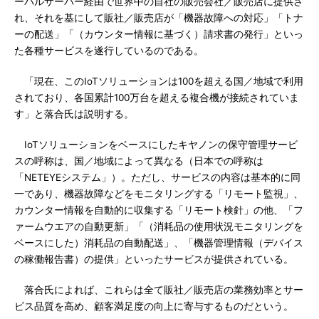
ーバルサーバー経由で世界中の自社の販売会社／販売店に提供さ
れ、それを基にして販社／販売店が「機器故障への対応」「トナ
ーの配送」「（カウンター情報に基づく）請求書の発行」といっ
た各種サービスを遂行しているのである。
「現在、このIoTソリューションは100を超える国／地域で利用
されており、各国累計100万台を超える複合機が接続されていま
す」と落合氏は説明する。
IoTソリューションをベースにしたキヤノンの保守管理サービ
スの呼称は、国／地域によって異なる（日本での呼称は
「NETEYEシステム」）。ただし、サービスの内容は基本的に同
一であり、機器故障などをモニタリングする「リモート監視」、
カウンター情報を自動的に収集する「リモート検針」の他、「フ
ァームウエアの自動更新」「（消耗品の使用状況モニタリングを
ベースにした）消耗品の自動配送」、「機器管理情報（デバイス
の稼働報告書）の提供」といったサービスが提供されている。
落合氏によれば、これらは全て販社／販売店の業務効率とサー
ビス品質を高め、顧客満足度の向上に寄与するものだという。