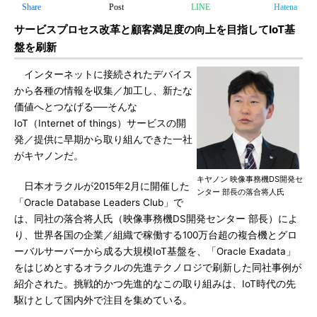
Share
Post
LINE
Hatena
サービスプロセス改革と顧客満足度の向上を目指してIoT基
盤を刷新
インターネットに接続されたデバイス
から各種の情報を収集／加工し、新たな
価値へとつなげる──そんな
IoT（Internet of things）サービスの開
発／提供に早期から取り組んできた一社
がキヤノンだ。
キヤノン 映像事務機DS開発セ
日本オラクルが2015年2月に開催した
ンター 部長の落合将人氏
「Oracle Database Leaders Club」で
は、同社の落合将人氏（映像事務機DS開発センター 部長）によ
り、世界各国の企業／組織で稼働する100万台超の複合機とグロ
ーバルサーバーから成る大規模IoT基盤を、「Oracle Exadata」
をはじめとするオラクルの先進テクノロジで刷新した同社事例が
紹介された。挑戦的かつ先進的なこの取り組みは、IoT時代の先
駆けとして国内外で注目を集めている。