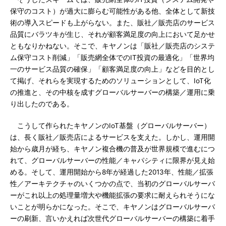
保守のコスト）が過大に膨らむ可能性がある他、全体として新技
術の導入スピードも上がらない。また、販社／販売店のサービス
品質にバラツキが生じ、それが顧客満足度の向上において足かせ
ともなりかねない。そこで、キヤノンは「販社／販売店のシステ
ム保守コスト削減」「販売網全体でのIT投資の最適化」「世界均
一のサービス品質の確保」「顧客満足度の向上」などを目的とし
て掲げ、それらを実現するためのソリューションとして、IoT化
の推進と、その中核を成すグローバルサーバーの構築／運用に乗
り出したのである。
こうして作られたキヤノンのIoT基盤（グローバルサーバー）
は、長く販社／販売店によるサービスを支えた。しかし、運用開
始から歳月が経ち、キヤノン複合機の普及が世界規模で進むにつ
れて、グローバルサーバーの性能／キャパシティに限界が見え始
める。そして、運用開始から8年が経過した2013年、性能／拡張
性／アーキテクチャのいくつかの点で、当初のグローバルサーバ
ーがこれ以上の処理量増大や機能拡張の要求に耐えられそうにな
いことが明らかになった。そこで、キヤノンはグローバルサーバ
ーの刷新、言いかえれば次世代グローバルサーバーの構築に着手