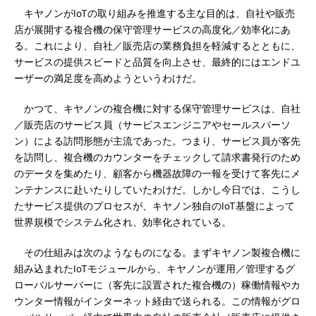
キヤノンがIoTの取り組みを推進する主な目的は、自社や販売
店が展開する複合機の保守管理サービスの高度化／効率化にあ
る。これにより、自社／販売店の業務負担を軽減するとともに、
サービスの提供スピードと品質を向上させ、最終的にはエンドユ
ーザーの満足度を高めようというわけだ。
かつて、キヤノンの複合機に対する保守管理サービスは、自社
／販売店のサービス員（サービスエンジニアやセールスパーソ
ン）による訪問形態が主流であった。つまり、サービス員が客先
を訪問し、複合機のカウンターをチェックして請求書発行のため
のデータを集めたり、顧客から機器故障の一報を受けて客先にメ
ンテナンスに赴いたりしていたわけだ。しかし今日では、こうし
たサービス提供のプロセスが、キヤノン独自のIoT基盤によって
世界規模でシステム化され、効率化されている。
その仕組みは次のようなものになる。まずキヤノン製複合機に
組み込まれたIoTモジュールから、キヤノンが運用／管理するグ
ローバルサーバーに（客先に設置された複合機の）稼働情報やカ
ウンター情報がインターネット経由で送られる。この情報がグロ