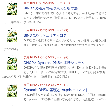
実用 BIND 9で作るDNSサーバ（10）：
BIND 9の運用情報収集と分析方法
BINDが正常に動作しているように見えても、実は高負荷で悲鳴を
ロギング機能やデバッグ情報出力、MRTGなどを活用して、BI
う。（編集局）
（2003/10/15）
実用 BIND 9で作るDNSサーバ（9）：
BIND 9のセキュリティ対策
DNSは広く公開するサービスであるため、その運用には細心の注
守るには何をすればよいか。今回はBINDで行うべきセキュリテ
（2003/9/9）
実用 BIND 9で作るDNSサーバ（8）：
DHCPとDynamic DNSの連携システム
DHCPなどの動的IP割り当て環境でこそ、Dynamic DNSの本領が
としたDHCPサーバの設定方法や、DHCPサーバの設定を変更せ
めのスクリプトを紹介する。（編集局）
（2003/8/5）
実用 BIND 9で作るDNSサーバ（7）：
Dynamic DNSの基礎とnsupdateコマンド
DHCP環境などで威力を発揮するDynamic DNS。今回は、nsup
るDynamic DNSの動作と使い方を紹介する。（編集局）
（2003