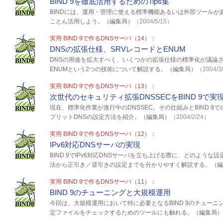
BIND 9を徹底活用するためのTips集
BINDには、運用・管理に使える標準機能あるいは外部ツールがあ
ことん活用しよう。（編集局）
（2004/5/15）
実用 BIND 9で作るDNSサーバ（14）：
DNSの拡張仕様、SRVレコードとENUM
DNSの用途を拡大すべく、いくつかの拡張仕様の標準化が議論さ
ENUMという2つの技術について解説する。（編集局）
（2004/3
実用 BIND 9で作るDNSサーバ（13）：
次世代のセキュリティ拡張DNSSECをBIND 9で実
現在、標準化作業が進行中のDNSSEC。その仕組みとBIND 
プリットDNSの設定方法を紹介。（編集局）
（2004/2/24）
実用 BIND 9で作るDNSサーバ（12）：
IPv6対応DNSサーバの実現
BIND 9でIPv6対応DNSサーバを立ち上げる際に、どのような
法から正引き／逆引きの設定までを分かりやすく解説する。（編
実用 BIND 9で作るDNSサーバ（11）：
BIND 9のチューニングと大規模運用
今回は、大規模運用において特に必要となるBIND 9のチュー
定ファイルをチェックするためのツールにも触れる。（編集局）