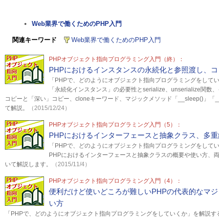
Web業界で働くためのPHP入門
関連キーワード
Web業界で働くためのPHP入門
PHPオブジェクト指向プログラミング入門（終）：
PHPにおけるインスタンスの永続化と参照渡し、コ
「PHPで、どのようにオブジェクト指向プログラミングをして
「永続化インスタンス」の必要性とserialize、unserializ
コピーと「深い」コピー、cloneキーワード、マジックメソッド「__sleep()」「__w
て解説。
（2015/12/24）
PHPオブジェクト指向プログラミング入門（5）：
PHPにおけるインターフェースと抽象クラス、多
「PHPで、どのようにオブジェクト指向プログラミングをして
PHPにおけるインターフェースと抽象クラスの概要や使い方、
いて解説します。
（2015/11/4）
PHPオブジェクト指向プログラミング入門（4）：
便利だけど使いどころが難しいPHPの代表的なマ
い方
「PHPで、どのようにオブジェクト指向プログラミングをしていくか」を解説す