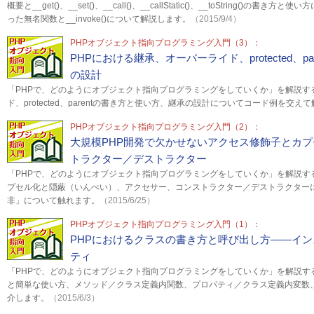
概要と__get()、__set()、__call()、__callStatic()、__toString()の書
った無名関数と__invoke()について解説します。
（2015/9/4）
PHPオブジェクト指向プログラミング入門（3）：
PHPにおける継承、オーバーライド、protected、p
の設計
「PHPで、どのようにオブジェクト指向プログラミングをしていくか」を解説す
ド、protected、parentの書き方と使い方、継承の設計についてコード例を交え
PHPオブジェクト指向プログラミング入門（2）：
大規模PHP開発で欠かせないアクセス修飾子とカ
トラクター／デストラクター
「PHPで、どのようにオブジェクト指向プログラミングをしていくか」を解説す
プセル化と隠蔽（いんぺい）、アクセサー、コンストラクター／デストラクター
非」について触れます。
（2015/6/25）
PHPオブジェクト指向プログラミング入門（1）：
PHPにおけるクラスの書き方と呼び出し方――イ
ティ
「PHPで、どのようにオブジェクト指向プログラミングをしていくか」を解説す
と簡単な使い方、メソッド／クラス定義内関数、プロパティ／クラス定義内変数
介します。
（2015/6/3）