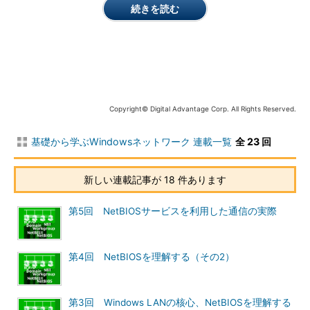
続きを読む
コンピュータを表示するには、エクスプローラの［マイ ネット
ワーク］ツリーを表示すればよい。
Copyright© Digital Advantage Corp. All Rights Reserved.
基礎から学ぶWindowsネットワーク 連載一覧
全 23 回
エクスプローラで［マイ ネットワーク］を表示す
新しい連載記事が 18 件あります
る
ネットワークに接続されたほかのコンピュータを
一覧表示するには、エクスプローラの［マイ ネッ
第5回 NetBIOSサービスを利用した通信の実際
トワーク］を表示する。
（1）
通常のWindowsネットワークを参照する
には、この［Microsoft Windows Network］を選
第4回 NetBIOSを理解する（その2）
択する。
（2）
現在利用可能なワークグループ／ドメイ
ン・ネットワーク。今回の構成では、唯一「Work
group」だけが表示される。
第3回 Windows LANの核心、NetBIOSを理解する