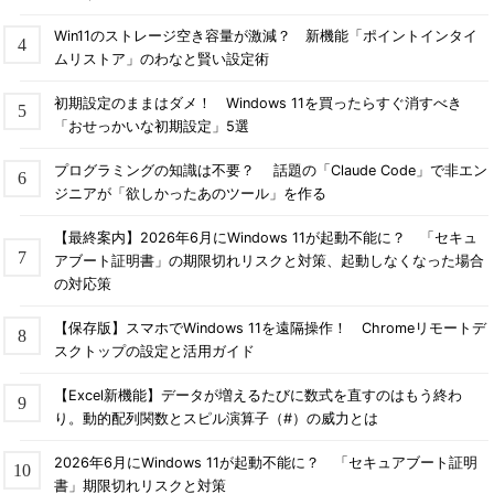
Win11のストレージ空き容量が激減？ 新機能「ポイントインタイ
ムリストア」のわなと賢い設定術
初期設定のままはダメ！ Windows 11を買ったらすぐ消すべき
「おせっかいな初期設定」5選
プログラミングの知識は不要？ 話題の「Claude Code」で非エン
ジニアが「欲しかったあのツール」を作る
【最終案内】2026年6月にWindows 11が起動不能に？ 「セキュ
アブート証明書」の期限切れリスクと対策、起動しなくなった場合
の対応策
【保存版】スマホでWindows 11を遠隔操作！ Chromeリモートデ
スクトップの設定と活用ガイド
【Excel新機能】データが増えるたびに数式を直すのはもう終わ
り。動的配列関数とスピル演算子（#）の威力とは
2026年6月にWindows 11が起動不能に？ 「セキュアブート証明
書」期限切れリスクと対策