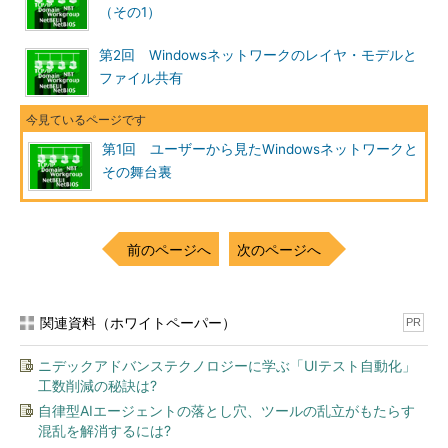
（その1）
このようにエクスプローラで［マイ ネットワーク］の［ネッ
第2回 Windowsネットワークのレイヤ・モデルと
トワーク全体］－［Microsoft Windows Network］を表示する
ファイル共有
と、自分が所属するネットワークに存在するワークグループやド
メインの名前が一覧表示される。詳細は以後で述べるとして、こ
こでは、「ワークグループやドメインとは、一連のコンピュータ
第1回 ユーザーから見たWindowsネットワークと
をグループ化して管理する単位」だと考えておいていただきた
その舞台裏
い。関連する複数のファイルをフォルダに入れてひとまとまりと
して管理するように、複数のコンピュータをグループとしてひと
まとまりに取り扱えると、管理が容易になる。
前のページへ
次のページへ
フォルダの場合と同様、ここで「Workgroup」アイコンをクリ
ックすると、「Workgroup」ワークグループに含まれる
（Workgroupというグループ内に含まれる）コンピュータが右側
関連資料（ホワイトペーパー）
PR
のペインに一覧表示される。今回の例では、PC01、PC02、SV01
という3台のコンピュータが表示されるはずだ。
ニデックアドバンステクノロジーに学ぶ「UIテスト自動化」
工数削減の秘訣は?
自律型AIエージェントの落とし穴、ツールの乱立がもたらす
混乱を解消するには?