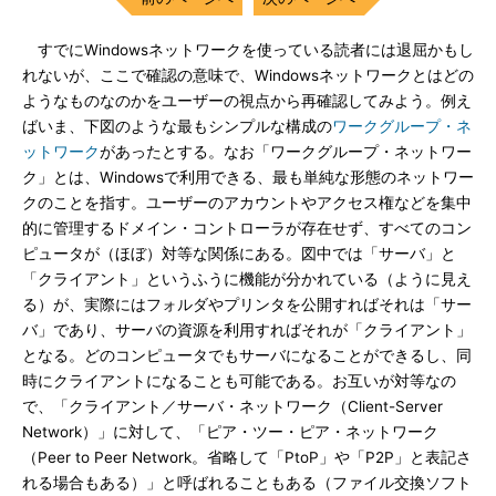
すでにWindowsネットワークを使っている読者には退屈かもし
れないが、ここで確認の意味で、Windowsネットワークとはどの
ようなものなのかをユーザーの視点から再確認してみよう。例え
ばいま、下図のような最もシンプルな構成の
ワークグループ・ネ
ットワーク
があったとする。なお「ワークグループ・ネットワー
ク」とは、Windowsで利用できる、最も単純な形態のネットワー
クのことを指す。ユーザーのアカウントやアクセス権などを集中
的に管理するドメイン・コントローラが存在せず、すべてのコン
ピュータが（ほぼ）対等な関係にある。図中では「サーバ」と
「クライアント」というふうに機能が分かれている（ように見え
る）が、実際にはフォルダやプリンタを公開すればそれは「サー
バ」であり、サーバの資源を利用すればそれが「クライアント」
となる。どのコンピュータでもサーバになることができるし、同
時にクライアントになることも可能である。お互いが対等なの
で、「クライアント／サーバ・ネットワーク（Client-Server
Network）」に対して、「ピア・ツー・ピア・ネットワーク
（Peer to Peer Network。省略して「PtoP」や「P2P」と表記さ
れる場合もある）」と呼ばれることもある（ファイル交換ソフト