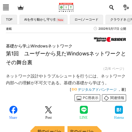
TOP
AIを作り動かし守り生かす
ロー/ノーコード
クラウドネイ
連載
2002年5月17日 公開
基礎から学ぶWindowsネットワーク
第1回 ユーザーから見たWindowsネットワークと
その舞台裏
（2/4 ページ）
ネットワーク設計やトラブルシュートを行うには、ネットワーク
内部への理解が不可欠である。基礎の基礎から学ぼう。
[
デジタルアドバンテージ
，著]
PC用表示
関連情報
Share
Post
LINE
Hatena
前のページへ
次のページへ