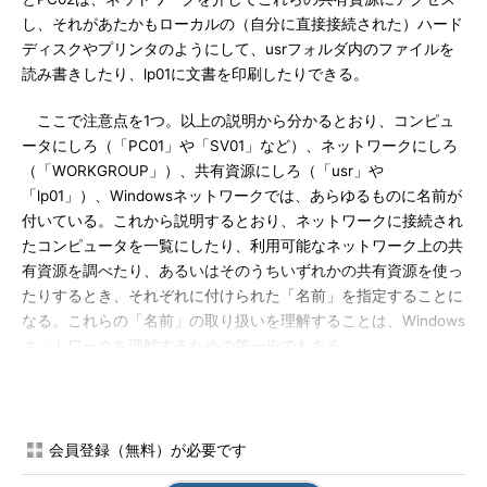
し、それがあたかもローカルの（自分に直接接続された）ハード
ディスクやプリンタのようにして、usrフォルダ内のファイルを
読み書きしたり、lp01に文書を印刷したりできる。
ここで注意点を1つ。以上の説明から分かるとおり、コンピュ
ータにしろ（「PC01」や「SV01」など）、ネットワークにしろ
（「WORKGROUP」）、共有資源にしろ（「usr」や
「lp01」）、Windowsネットワークでは、あらゆるものに名前が
付いている。これから説明するとおり、ネットワークに接続され
たコンピュータを一覧にしたり、利用可能なネットワーク上の共
有資源を調べたり、あるいはそのうちいずれかの共有資源を使っ
たりするとき、それぞれに付けられた「名前」を指定することに
なる。これらの「名前」の取り扱いを理解することは、Windows
ネットワークを理解するための第一歩でもある。
PC01の［マイ ネットワーク］からネットワークをのぞく
前出のようなワークグループ・ネットワーク環境において、ク
会員登録（無料）が必要です
ライアント・コンピュータであるPC01からネットワークを参照
してみよう。Windows環境で、ネットワークに接続されたほかの