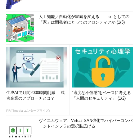
人工知能／自動化が家庭を変える――IoTとしての
「家」は開発者にとってのフロンティアか (1/3)
生成AIで月間2000時間削減 成
“適度な不信感”をベースに考える
功企業のアプローチとは？
「人間のセキュリティ」 (1/2)
PR(ITmedia エンタープライズ)
ヴイエムウェア、Virtual SAN強化でハイパーコンバ
ージドインフラの選択肢広げる