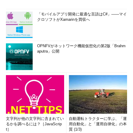
「モバイルアプリ開発に最適な言語はC#」――マイ
クロソフトがXamarinを買収へ
OPNFVがネットワーク機能仮想化の第2版「Brahm
aputra」公開
文字列が他の文字列に含まれてい
自動運転トラクターに学ぶ、「運
るかを調べるには？［JavaScrip
用自動化」と「運用自律化」の本
t］
質 (1/3)