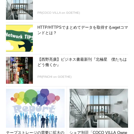
しくみによって、多数のコンピュータがネットワーク内に存在す
る場合でも、多数のコンピュータ・アイコンに溺れずに、自分に
PR(COCO VILLA on GOETHE)
関係があるコンピュータ（同じワークグループ／ドメインに所属
するコンピュータ）だけを相手にすればよくなっている。
HTTP/HTTPSでまとめてデータを取得するwgetコマ
ンドとは？
今回想定する「Workgroup」ネットワークにおいて、共有資源
を公開しているのはSV01だけである。そこで「Sv01」アイコン
をダブルクリックしてみる。すると、SV01がネットワークに対
して公開している共有資源（共有フォルダと共有プリンタ）が次
【西野亮廣】ビジネス書最新刊『北極星 僕たちは
のように表示される。
どう働くか』
PR(FINCHI on GOETHE)
テープストレージの需要に拡大の
シェア別荘「COCO VILLA Owne