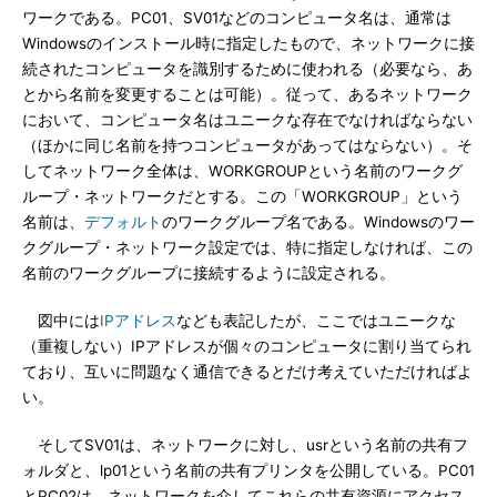
ワークである。PC01、SV01などのコンピュータ名は、通常は
Windowsのインストール時に指定したもので、ネットワークに接
続されたコンピュータを識別するために使われる（必要なら、あ
とから名前を変更することは可能）。従って、あるネットワーク
において、コンピュータ名はユニークな存在でなければならない
（ほかに同じ名前を持つコンピュータがあってはならない）。そ
してネットワーク全体は、WORKGROUPという名前のワークグ
ループ・ネットワークだとする。この「WORKGROUP」という
名前は、
デフォルト
のワークグループ名である。Windowsのワー
クグループ・ネットワーク設定では、特に指定しなければ、この
名前のワークグループに接続するように設定される。
図中には
IPアドレス
なども表記したが、ここではユニークな
（重複しない）IPアドレスが個々のコンピュータに割り当てられ
ており、互いに問題なく通信できるとだけ考えていただければよ
い。
そしてSV01は、ネットワークに対し、usrという名前の共有フ
ォルダと、lp01という名前の共有プリンタを公開している。PC01
とPC02は、ネットワークを介してこれらの共有資源にアクセス