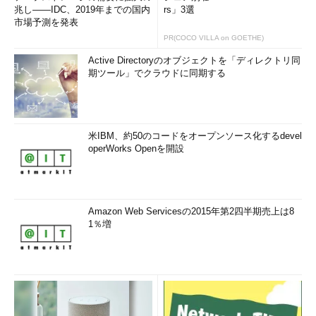
SV01がネットワークに公開している共有資源を一
兆し――IDC、2019年までの国内
rs」3選
覧する
市場予測を発表
コンピュータ一覧から特定のアイコンをダブルク
PR(COCO VILLA on GOETHE)
リックすると、そのコンピュータが公開している
共有資源を一覧表示することができる。
Active Directoryのオブジェクトを「ディレクトリ同
（1）
公開されている共有フォルダ。資源名は
期ツール」でクラウドに同期する
「usr」。ネットワークを介して、このフォルダ以
下にあるファイルを読み書きすることができる。
（2）
公開されている共有プリンタ。資源名は
「lp01」。プリンタ・ドライバのセットアップを
行えば、ローカル・プリンタとまったく同様にし
米IBM、約50のコードをオープンソース化するdevel
て印刷することができる。
operWorks Openを開設
（3）
SV01が公開しているプリンタやFAXを一覧
するためのアイコン。今回の例では、ダブルクリ
ックすると、「lp01」だけが表示される。
Amazon Web Servicesの2015年第2四半期売上は8
1％増
共有フォルダにせよ、共有プリンタにせよ、ローカル・フォル
ダやローカル・プリンタとまったく同様にして、共有フォルダ以
下に格納されたファイルを読み書きしたり、プリンタを設定して
印刷したりできるようになる。
Windowsネットワークの歴史