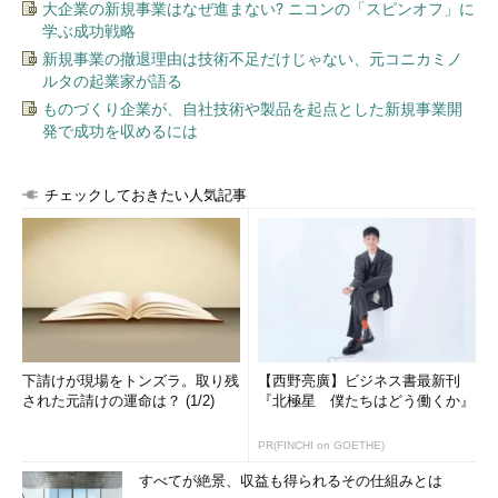
大企業の新規事業はなぜ進まない? ニコンの「スピンオフ」に
学ぶ成功戦略
新規事業の撤退理由は技術不足だけじゃない、元コニカミノ
ルタの起業家が語る
ものづくり企業が、自社技術や製品を起点とした新規事業開
発で成功を収めるには
「Workgroup」グループ内のコンピュータ一覧
「Workgroup」グループに属するコンピュータを
一覧したところ。今回の例では、この3台のコンピ
チェックしておきたい人気記事
ュータがアイコンとして表示される。
（1）
1台目のクライアントPC。
（2）
2台目のクライアントPC。
（3）
サーバPC。これらのアイコン形状からだ
けではサーバかクライアントかを判別することは
できない。
このように各ワークグループのアイコンから、そのグループに
下請けが現場をトンズラ。取り残
【西野亮廣】ビジネス書最新刊
された元請けの運命は？ (1/2)
『北極星 僕たちはどう働くか』
属するコンピュータを一覧表示することができる。ネットワーク
内にワークグループやドメインが複数存在する場合、ネットワー
PR(FINCHI on GOETHE)
クに接続されたコンピュータは、それぞれが所属するワークグル
ープまたはドメインにグループ化される。こうしたグループ化の
すべてが絶景、収益も得られるその仕組みとは