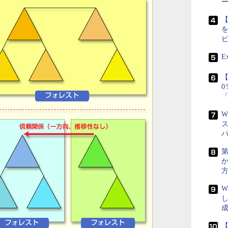
【
E
【
W
第
W
成
【