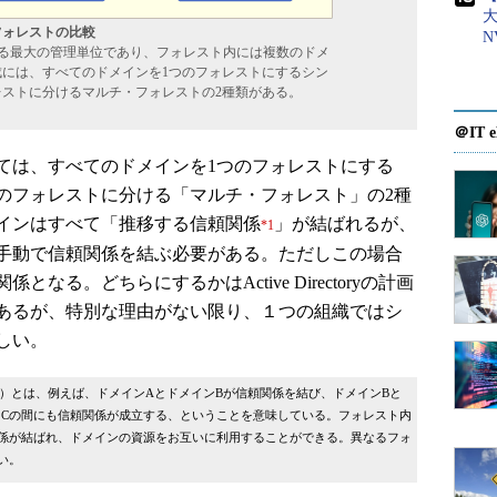
フォレストの比較
N
oryにおける最大の管理単位であり、フォレスト内には複数のドメ
には、すべてのドメインを1つのフォレストにするシン
ストに分けるマルチ・フォレストの2種類がある。
＠IT e
は、すべてのドメインを1つのフォレストにする
のフォレストに分ける「マルチ・フォレスト」の2種
インはすべて「推移する信頼関係
」が結ばれるが、
*1
手動で信頼関係を結ぶ必要がある。ただしこの場合
る。どちらにするかはActive Directoryの計画
あるが、特別な理由がない限り、１つの組織ではシ
しい。
lationship）とは、例えば、ドメインAとドメインBが信頼関係を結び、ドメインBと
とCの間にも信頼関係が成立する、ということを意味している。フォレスト内
係が結ばれ、ドメインの資源をお互いに利用することができる。異なるフォ
い。