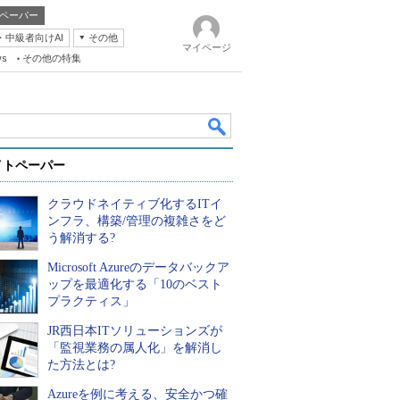
ペーパー
・中級者向けAI
その他
マイページ
ws
その他の特集
イトペーパー
クラウドネイティブ化するITイ
ンフラ、構築/管理の複雑さをど
う解消する?
Microsoft Azureのデータバックア
k
ップを最適化する「10のベスト
プラクティス」
JR西日本ITソリューションズが
「監視業務の属人化」を解消し
た方法とは?
Azureを例に考える、安全かつ確