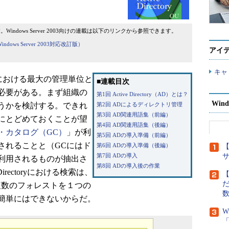
です。Windows Server 2003向けの連載は以下のリンクから参照できます。
indows Server 2003対応改訂版）
アイ
キャ
ctoryにおける最大の管理単位と
■連載目次
必要がある。まず組織の
第1回 Active Directory（AD）とは？
Wind
うかを検討する。できれ
第2回 ADによるディレクトリ管理
第3回 AD関連用語集（前編）
にとどめておくことが望
第4回 AD関連用語集（後編）
・カタログ（GC）
」が利
第5回 ADの導入準備（前編）
されることと（GCにはド
第6回 ADの導入準備（後編）
【
第7回 ADの導入
利用されるものが抽出さ
第8回 ADの導入後の作業
irectoryにおける検索は、
【
だ
複数のフォレストを１つの
簡単にはできないからだ。
W
「