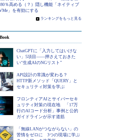
大80％高める（？）隠し機能「ネイティブ
VMe」を有効にする
»
ランキングをもっと見る
Book
ChatGPTに「入力してはいけな
い」5項目――押さえておきた
い“生成AIのNGリスト”
API設計の常識が変わる？
HTTP新メソッド「QUERY」と
セキュリティ対策を学ぶ
フロンティアAIとサイバーセキ
ュリティ対策の現在地 「17万
行のAIコード分析」事例と公的
ガイドラインが示す道筋
「無線LANがつながらない」の
苦情をゼロに 3つの現場に学ぶ