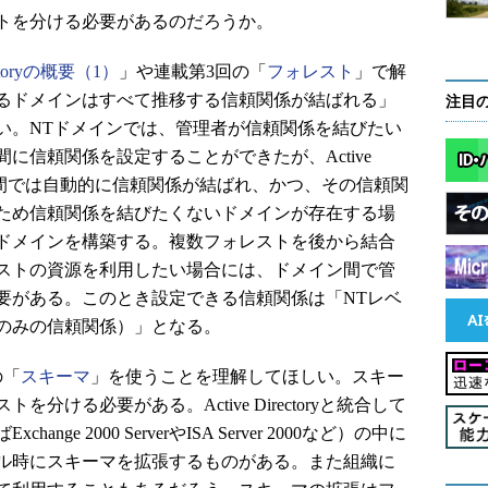
トを分ける必要があるのだろうか。
rectoryの概要（1）
」や連載第3回の「
フォレスト
」で解
るドメインはすべて推移する信頼関係が結ばれる」
注目
い。NTドメインでは、管理者が信頼関係を結びたい
に信頼関係を設定することができたが、Active
メイン間では自動的に信頼関係が結ばれ、かつ、その信頼関
ため信頼関係を結びたくないドメインが存在する場
ドメインを構築する。複数フォレストを後から結合
ストの資源を利用したい場合には、ドメイン間で管
要がある。このとき設定できる信頼関係は「NTレベ
のみの信頼関係）」となる。
の「
スキーマ
」を使うことを理解してほしい。スキー
ける必要がある。Active Directoryと統合して
e 2000 ServerやISA Server 2000など）の中に
ル時にスキーマを拡張するものがある。また組織に