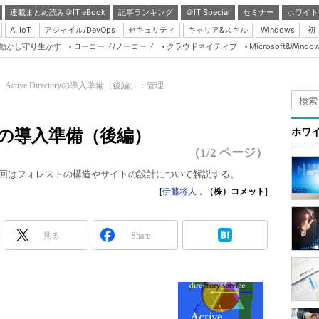
連載まとめ読み＠IT eBook
記事ランキング
＠IT Special
セミナー
ホワイト
AI IoT
アジャイル/DevOps
セキュリティ
キャリア&スキル
Windows
初
り動かし守り生かす
ローコード/ノーコード
クラウドネイティブ
Microsoft&Windo
Server & Storage
HTML5 + UX
Active Directoryの導入準備（後編）：管理...
Smart & Social
Coding Edge
toryの導入準備（後編）
ホワ
Java Agile
（1/2 ページ）
Database Expert
るため、今回はフォレストの構造やサイトの設計について解説する。
Linux ＆ OSS
[
伊藤将人
，
（株）コメット
]
Master of IP Networ
見る
Share
Security & Trust
Test & Tools
Insider.NET
ブログ