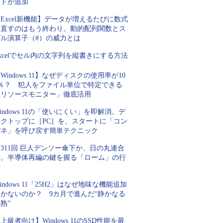
ードが追加
Excel新機能】データが増えるたびに数式
を直すのはもう終わり。動的配列関数とス
ピル演算子（#）の威力とは
xcelでセル内の文字列を縦書きにする方法
Windows 11】なぜディスクの使用率が10
0％？ 犯人をファイル単位で特定できる
「リソースモニター」徹底活用
indows 11の「使いにくい」を即解消。デ
スクトップに［PC］を、スタートに「コン
パネ」を呼び戻す簡単テクニック
311回 巨人デンソー傘下か、日の丸連合
か。半導体再編の鍵を握る「ローム」の行
方
indows 11「25H2」はなぜ地味な機能追加
しかないのか？ 9カ月で進んだ“静かなる
熟”
上級者向け】Windows 11のSSD性能を最