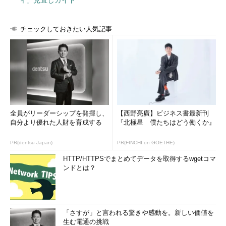
チェックしておきたい人気記事
全員がリーダーシップを発揮し、
【西野亮廣】ビジネス書最新刊
自分より優れた人財を育成する
『北極星 僕たちはどう働くか』
PR(dentsu Japan)
PR(FINCHI on GOETHE)
HTTP/HTTPSでまとめてデータを取得するwgetコマ
ンドとは？
「さすが」と言われる驚きや感動を。新しい価値を
生む電通の挑戦