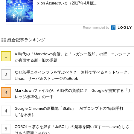
x on Azureのいま（2017年4月版...
Recommended by
総合記事ランキング
AI時代の「Markdown負債」と「レガシー脱却」の壁、エンジニア
が直面する新・旧の課題
なぜ若手こそインフラを学ぶべき？ 無料で学べるネットワーク、
Linux、サーバ＆ストレージのeBook
Markdownファイルが、AI時代の負債に？ Googleが提案する「ナ
レッジ標準化」の一手
Google Chromeの新機能「Skills」 AIプロンプトの“毎回手打
ち”を不要に
COBOLっぽさを残す「JaBOL」の是非を問い直す――Javaらしさ
はもう問題じゃない