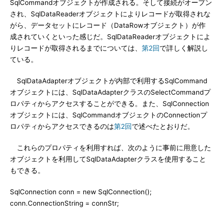
SqlCommandオブジェクトが作成される。そして接続がオープン
され、SqlDataReaderオブジェクトによりレコードが取得されな
がら、データセットにレコード（DataRowオブジェクト）が作
成されていくといった感じだ。SqlDataReaderオブジェクトによ
りレコードが取得されるまでについては、
第2回
で詳しく解説し
ている。
SqlDataAdapterオブジェクトが内部で利用するSqlCommand
オブジェクトには、SqlDataAdapterクラスのSelectCommandプ
ロパティからアクセスすることができる。また、SqlConnection
オブジェクトには、SqlCommandオブジェクトのConnectionプ
ロパティからアクセスできるのは
第2回
で述べたとおりだ。
これらのプロパティを利用すれば、次のように事前に用意した
オブジェクトを利用してSqlDataAdapterクラスを使用すること
もできる。
SqlConnection conn = new SqlConnection();
conn.ConnectionString = connStr;