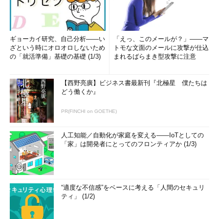
ギョーカイ研究、自己分析――い
「えっ、このメールが？」――マ
ざという時にオロオロしないため
トモな文面のメールに攻撃が仕込
の「就活準備」基礎の基礎 (1/3)
まれるばらまき型攻撃に注意
【西野亮廣】ビジネス書最新刊『北極星 僕たちは
どう働くか』
PR(FINCHI on GOETHE)
人工知能／自動化が家庭を変える――IoTとしての
「家」は開発者にとってのフロンティアか (1/3)
“適度な不信感”をベースに考える「人間のセキュリ
ティ」 (1/2)