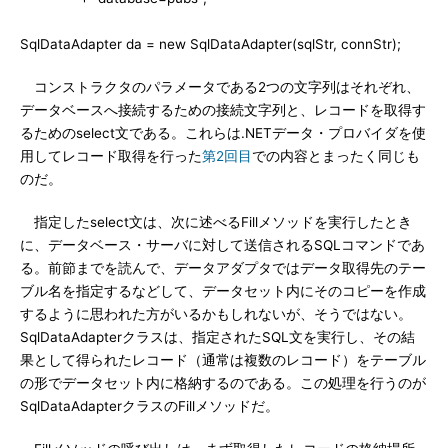
SqlDataAdapter da = new SqlDataAdapter(sqlStr, connStr);
コンストラクタのパラメータである2つの文字列はそれぞれ、
データベースへ接続するための接続文字列と、レコードを取得す
るためのselect文である。これらは.NETデータ・プロバイダを使
用してレコード取得を行った
第2回目
での内容とまったく同じも
のだ。
指定したselect文は、次に述べるFillメソッドを実行したとき
に、データベース・サーバに対して送信されるSQLコマンドであ
る。前節までを読んで、データアダプタではデータ取得先のテー
ブル名を指定するなどして、データセット内にそのコピーを作成
するように思われた方がいるかもしれないが、そうではない。
SqlDataAdapterクラスは、指定されたSQL文を実行し、その結
果として得られたレコード（通常は複数のレコード）をテーブル
の形でデータセット内に格納するのである。この処理を行うのが
SqlDataAdapterクラスのFillメソッドだ。