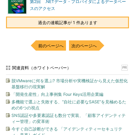
第2回 .NETデータ・プロバイダによるデータベー
スのアクセス
過去の連載記事が 1 件あります
前のページへ
次のページへ
関連資料（ホワイトペーパー）
PR
脱VMwareに何を選ぶ? 市場分析や実機検証から見えた仮想化
基盤移行の現実解
「開発生産性」向上事例集 Four Keys活用企業編
多機能で選ぶと失敗する、“自社に必要なSASE”を見極めるた
めの6つの視点
SNS認証や多要素認証も数分で実装、「顧客アイデンティテ
ィー管理」の変革術
今すぐ自己診断ができる 「アイデンティティーセキュリテ
ィ」見直しガイド