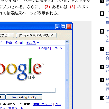
リックすると、ページに表示されているテキストボッ
無
的に入力される。さらに、
（2）
あるいは
（3）
のボタ
れて検索結果ページが表示される。
「
に
C
い
W
C
―