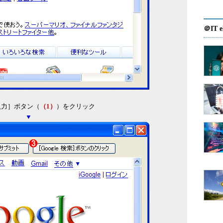
＠IT e
入力］ボタン（
（1）
）をクリック
▼