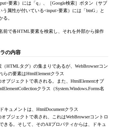
ut>要素）には「q」、［Google検索］ボタン（サブ
という属性が付いている<input>要素）には「btnG」と
かる。
前で各HTML要素を検索し、それを外部から操作
ドラの内容
HTMLタグ）の集まりであるが、WebBrowserコン
要素はHtmlElementクラス
空間）のオブジェクトで表される。また、HtmlElementオブ
tCollectionクラス（System.Windows.Forms名
キュメントは、HtmlDocumentクラス
前空間）のオブジェクトで表され、これはWebBrowserコントロ
取得できる。そして、そのAllプロパティからは、ドキュ