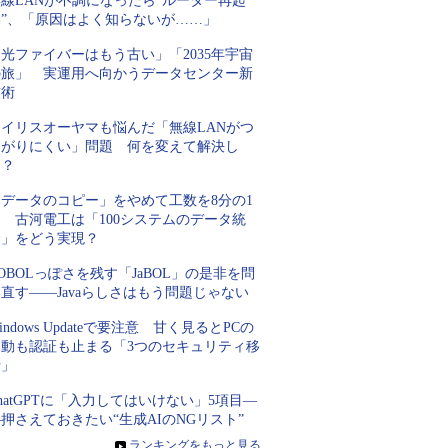
線LANが不調になったら“ルーター再起
動”、「原因はよく知らないが……」
光ファイバーはもう古い」「2035年宇宙
の旅」 実運用へ向かうデータセンター新
技術
アイリスオーヤマも悩んだ「無線LANがつ
ながりにくい」問題 何を変えて解決し
た？
「データのコピー」をやめて工数を8分の1
 古河電工は「100システムのデータ統
合」をどう実現？
OBOLっぽさを残す「JaBOL」の是非を問
直す――Javaらしさはもう問題じゃない
indows Updateで要注意 甘く見るとPCの
起動も認証も止まる「3つのセキュリティ移
行」
hatGPTに「入力してはいけない」5項目―
押さえておきたい“生成AIのNGリスト”
»
ランキングをもっと見る