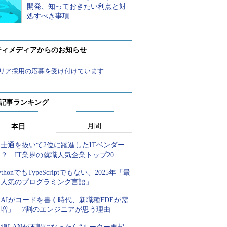
開発、知っておきたい利点と対
処すべき事項
ティメディアからのお知らせ
リア採用の応募を受け付けています
 記事ランキング
月間
本日
士通を抜いて2位に躍進したITベンダー
？ IT業界の就職人気企業トップ20
ythonでもTypeScriptでもない、2025年「最
も人気のプログラミング言語」
AIがコードを書く時代、新職種FDEが需
要増」 7割のエンジニアが思う理由