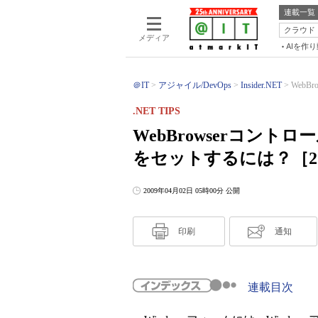
連載一覧
クラウド
メディア
AIを作
＠IT
アジャイル/DevOps
Insider.NET
WebB
.NET TIPS
WebBrowserコン
をセットするには？［2.
2009年04月02日 05時00分 公開
印刷
通知
連載目次