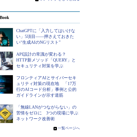
Book
ChatGPTに「入力してはいけな
い」5項目――押さえておきた
い“生成AIのNGリスト”
API設計の常識が変わる？
HTTP新メソッド「QUERY」と
セキュリティ対策を学ぶ
フロンティアAIとサイバーセキ
ュリティ対策の現在地 「17万
行のAIコード分析」事例と公的
ガイドラインが示す道筋
「無線LANがつながらない」の
苦情をゼロに 3つの現場に学ぶ
ネットワーク改善術
»
一覧ページへ