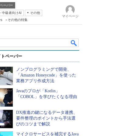
ペーパー
・中級者向けAI
その他
マイページ
ws
その他の特集
イトペーパー
ノンプログラミングで開発、
「Amazon Honeycode」を使った
業務アプリ作成方法
Javaのプロが「Kotlin」
k
「COBOL」を学びたくなる理由
DX推進の鍵になるデータ連携、
要件整理のポイントから手法選
びのコツまで解説
マイクロサービスを補完するJava