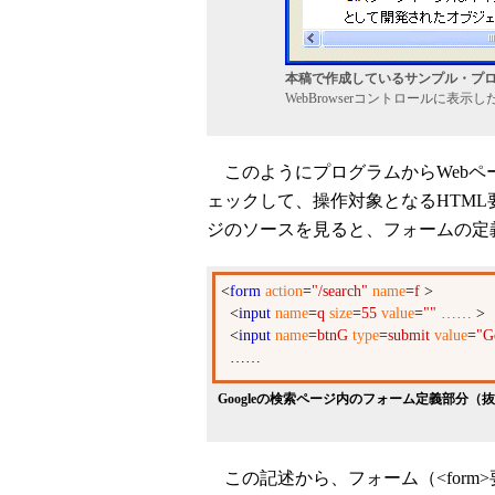
本稿で作成しているサンプル・プ
WebBrowserコントロールに表示
このようにプログラムからWebペ
ェックして、操作対象となるHTML要
ジのソースを見ると、フォームの定
<
form
action
=
"/search"
name
=
f
>
<
input
name
=
q
size
=
55
value
=
""
……
>
<
input
name
=
btnG
type
=
submit
value
=
"G
……
Googleの検索ページ内のフォーム定義部分（
この記述から、フォーム（<form>