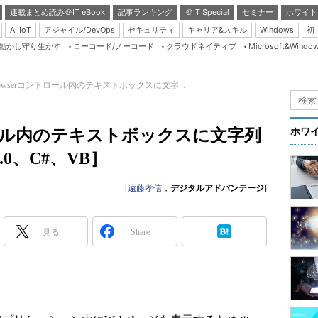
連載まとめ読み＠IT eBook
記事ランキング
＠IT Special
セミナー
ホワイト
AI IoT
アジャイル/DevOps
セキュリティ
キャリア&スキル
Windows
初
り動かし守り生かす
ローコード/ノーコード
クラウドネイティブ
Microsoft&Windo
Server & Storage
HTML5 + UX
rowserコントロール内のテキストボックスに文字...
Smart & Social
Coding Edge
トロール内のテキストボックスに文字列
ホワ
Java Agile
0、C#、VB］
Database Expert
[
遠藤孝信
，
デジタルアドバンテージ
]
Linux ＆ OSS
Master of IP Networ
見る
Share
Security & Trust
Test & Tools
Insider.NET
ブログ