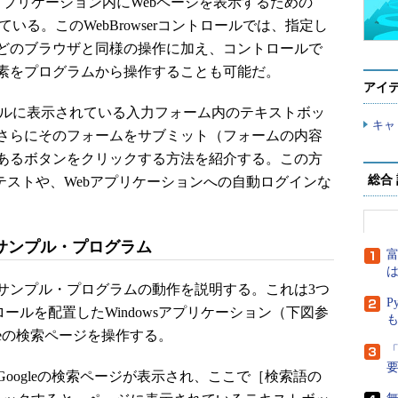
wsアプリケーション内にWebページを表示するための
れている。このWebBrowserコントロールでは、指定し
どのブラウザと同様の操作に加え、コントロールで
素をプログラムから操作することも可能だ。
アイ
トロールに表示されている入力フォーム内のテキストボッ
キャ
さらにそのフォームをサブミット（フォームの内容
あるボタンをクリックする方法を紹介する。この方
総合
テストや、Webアプリケーションへの自動ログインな
るサンプル・プログラム
富
は
ンプル・プログラムの動作を説明する。これは3つ
P
ントロールを配置したWindowsアプリケーション（下図参
leの検索ページを操作する。
「
ogleの検索ページが表示され、ここで［検索語の