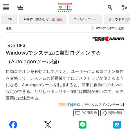
TOP
AIを作り動かし守り生かす
ロー/ノーコード
クラウドネイ
連載
2010年10月22日 公開
Tech TIPS
Windowsでシステムに自動ログオンする
（Autologonツール編）
自動ログオンを有効にしておくと、ユーザーによるログオン操作
を省略して、システムの起動後すぐにデスクトップが使えるよう
になる。Autologonツールを利用すると、簡単に自動ログオンの
設定ができる。ただしセキュリティ的には問題が多いので、その
運用には注意する。
[
打越浩幸
，デジタルアドバンテージ]
PC用表示
関連情報