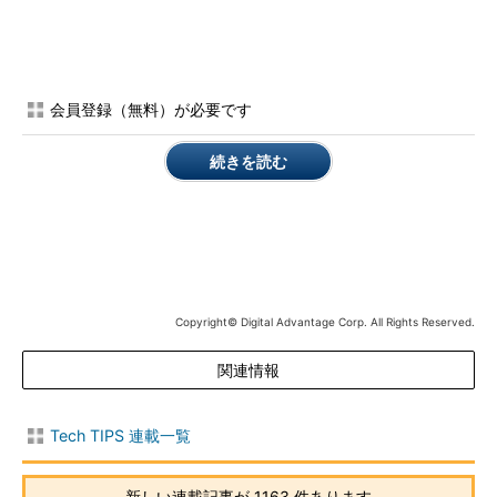
OSでも利用できるし、ワークグループでもドメインでも利用で
きるのがメリットだが（ドメインユーザーアカウントでもローカ
ルのコンピュータアカウントでもよい）、パスワードを
平文
でレ
ジストリ中に記述しなければならないので、他の方法と比べる
会員登録（無料）が必要です
と、セキュリティ的に著しく脆弱である（他の方法では暗号化さ
れて保存されている）。
続きを読む
●ユーザー管理ツールを使う方法
TIPS「
システムに自動ログオンする方法（ユーザー管理ツー
ル編）
」では、コントロールパネルなどから起動できるユーザー
管理ツールを使って、自動ログオンを有効にする方法を紹介して
いる。追加ツールなしで、どのWindows OS上でも利用できるの
Copyright© Digital Advantage Corp. All Rights Reserved.
がメリットである。だがこのツールの起動方法は少し面倒で、
OSのバージョンやドメイン／ワークグループの違い、特定のレ
関連情報
ジストリキーの有無などで、その挙動が異なる（詳細はTIPS記
事参照）。そのため、慣れていないと扱いにくい。
Tech TIPS 連載一覧
●TweakUIツールを使う方法
新しい連載記事が 1163 件あります