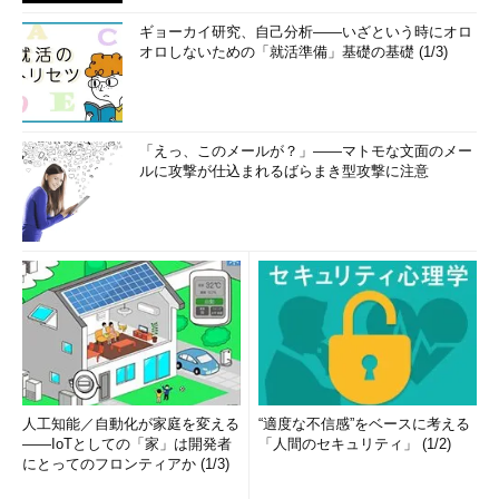
ギョーカイ研究、自己分析――いざという時にオロ
自動ログオンが有効化されたシステムであっても、一時的に自
オロしないための「就活準備」基礎の基礎 (1/3)
動ログオンを無効にできる（これはAutologonツールに限った話
ではない）。その方法は簡単で、システムの再起動時、ロゴ画面
が表示されたあたりから［Shift］キーをずっと押しているだけで
ある。こうすると自動ログオン機能が無効になり、ユーザーは通
「えっ、このメールが？」――マトモな文面のメー
常のログオン手続きができるようになる。
ルに攻撃が仕込まれるばらまき型攻撃に注意
●コマンドラインから自動ログオンを設定する
Autologonツールにパラメータを付けて実行すると、GUI画面
を表示させずに自動ログオンを設定できる。コマンドプロンプト
を開き、「Autologon
＜ユーザー名＞ ＜ドメイン名＞ ＜パスワ
ード＞
」のように指定する。パラメータは常に3つで、省略はで
きない。
※自動ログオンの設定例
人工知能／自動化が家庭を変える
“適度な不信感”をベースに考える
――IoTとしての「家」は開発者
「人間のセキュリティ」 (1/2)
にとってのフロンティアか (1/3)
C:\>
autologon user01 exampledomain mysecret123