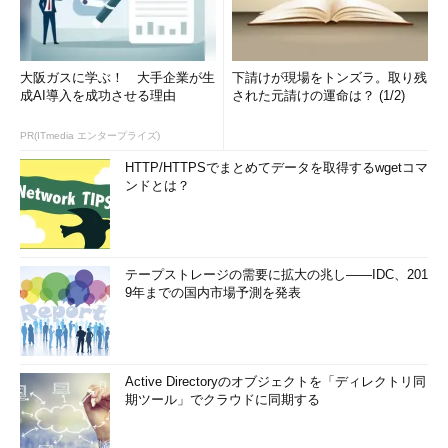
Autologonツールを起動すると、このよ
うな、非常にシンプルな設定画面が表示
される。
（1）
ユーザー名を入力する。
（2）
ドメインアカウントの場合はド
大阪ガスに学ぶ！ 大手企業が生
下請けが現場をトンズラ。取り残
メイン名、ローカルコンピュータアカウ
成AI導入を成功させる理由
された元請けの運命は？ (1/2)
ントの場合はローカルのコンピュータ名
を指定すること。
PR(ITmedia エンタープライズ)
（3）
パスワードを入力する。
（4）
これをクリックすると、自動ロ
HTTP/HTTPSでまとめてデータを取得するwgetコマ
グオンが有効になる。
ンドとは？
（5）
これをクリックすると、自動ロ
グオンが無効になる。
テープストレージの需要に拡大の兆し――IDC、201
ドメインのアカウントではなく、ローカルコンピュータ上のア
9年までの国内市場予測を発表
カウントでログオンしたければ、「Domain」欄にはドメイン名
ではなくローカルのコンピュータ名を指定する。
設定が成功すると、次のようなダイアログが表示される。な
Active Directoryのオブジェクトを「ディレクトリ同
お、この時点では、ユーザー名やパスワードなどが正しいかどう
期ツール」でクラウドに同期する
かが、実際に（ドメインコントローラーに問い合わせるなどし
て）検証されているわけではない。間違ったアカウント情報であ