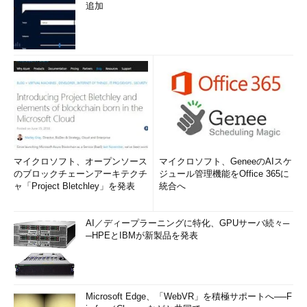
追加
マイクロソフト、オープンソース
マイクロソフト、GeneeのAIスケ
のブロックチェーンアーキテクチ
ジュール管理機能をOffice 365に
ャ「Project Bletchley」を発表
統合へ
AI／ディープラーニングに特化、GPUサーバ続々─
─HPEとIBMが新製品を発表
Microsoft Edge、「WebVR」を積極サポートへ──F