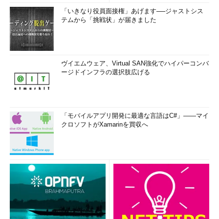
「いきなり役員面接権」あげます──ジャストシス
テムから「挑戦状」が届きました
■この記事と関連性の高い別の記事
システムに自動ログオンする方法（ユーザー管理ツール
編）
（TIPS）
システムに自動ログオンする方法（TweakUI編）
ヴイエムウェア、Virtual SAN強化でハイパーコンバ
ージドインフラの選択肢広げる
（TIPS）
システムに自動ログオンする（Windows 7／Windows
Server 2008 R2編）
（TIPS）
ログオンを省略してWindows 2000を利用できるようにす
「モバイルアプリ開発に最適な言語はC#」――マイ
るには（レジストリによる設定法）
（TIPS）
クロソフトがXamarinを買収へ
Windowsのようこそ画面でローカルアカウントでログオ
ンする
（TIPS）
システムに自動サインインする（Windows 8／Windows
Server 2012編）
（TIPS）
前回ログオン時のユーザー名を非表示にする
（TIPS）
キャッシュされたログオンを無効にする
（TIPS）
「
Tech TIPS
」