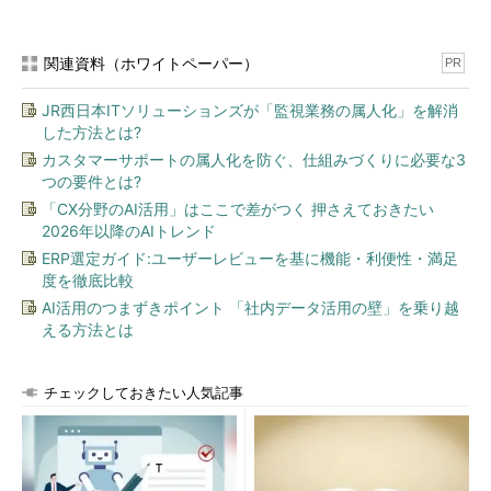
特別なインストール作業は不要で、管理者権限のあるアカウン
トでログオン後、実行ファイルをダブルクリックして起動すれば
すぐに利用できる。UACが有効な場合は実行の許可を求めるダイ
関連資料（ホワイトペーパー）
PR
アログが表示されるので、［はい］ボタンをクリックする。また
JR西日本ITソリューションズが「監視業務の属人化」を解消
初回起動時にはライセンスに同意を求めるダイアログが表示され
した方法とは?
るので（これはSysinternalsのツールに共通）、内容を確認後
カスタマーサポートの属人化を防ぐ、仕組みづくりに必要な3
［Yes］ボタンを選択する。
つの要件とは?
「CX分野のAI活用」はここで差がつく 押さえておきたい
●自動ログオンの有効化
2026年以降のAIトレンド
Autologonツールを起動すると次のようなダイアログが表示さ
ERP選定ガイド:ユーザーレビューを基に機能・利便性・満足
れるので、自動ログオンで利用したいユーザーアカウントやドメ
度を徹底比較
イン名、パスワードを指定して、［Enable］ボタンをクリックす
AI活用のつまずきポイント 「社内データ活用の壁」を乗り越
る。
える方法とは
チェックしておきたい人気記事
Autologonツール