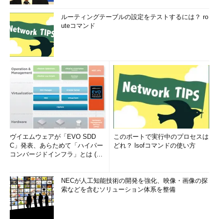
「ユーザー名またはパスワードが正しくありません」（これは
Windows 7の場合の例）のように表示される。そのような場合
ルーティングテーブルの設定をテストするには？ ro
は、［OK］ボタンをクリック後、通常の手順でログオンして、
uteコマンド
再度Autologonコマンドを実行して設定する。
●自動ログオンの無効化
自動ログオンを無効にするには、先のAutologonのダイアログ
画面で［Disable］ボタンをクリックする。すると次のようなダ
イアログによって、無効になったことが表示される。
ヴイエムウェアが「EVO SDD
このポートで実行中のプロセスは
C」発表、あらためて「ハイパー
どれ？ lsofコマンドの使い方
コンバージドインフラ」とは (1/
2)
自動ログオンの無効化
自動ログオンが無効になると、このよう
NECが人工知能技術の開発を強化、映像・画像の探
なメッセージが表示される。
索などを含むソリューション体系を整備
●自動ログオンの一時的な無効化／スキップ