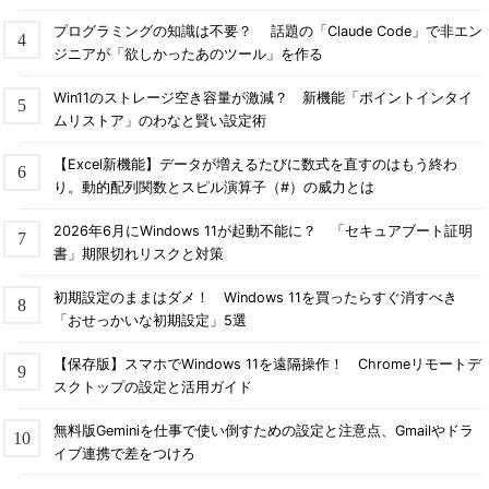
プログラミングの知識は不要？ 話題の「Claude Code」で非エン
ジニアが「欲しかったあのツール」を作る
Win11のストレージ空き容量が激減？ 新機能「ポイントインタイ
ムリストア」のわなと賢い設定術
【Excel新機能】データが増えるたびに数式を直すのはもう終わ
り。動的配列関数とスピル演算子（#）の威力とは
2026年6月にWindows 11が起動不能に？ 「セキュアブート証明
書」期限切れリスクと対策
初期設定のままはダメ！ Windows 11を買ったらすぐ消すべき
「おせっかいな初期設定」5選
【保存版】スマホでWindows 11を遠隔操作！ Chromeリモートデ
スクトップの設定と活用ガイド
無料版Geminiを仕事で使い倒すための設定と注意点、Gmailやドラ
イブ連携で差をつけろ