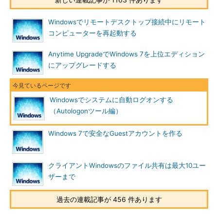
TIPS「
システムに自動ログオンする方法（TweakUI編）
」で
は、TweakUI（PowerToyに含まれるツール）を使う方法を紹介
Windowsでリモートデスクトップ接続中にリモート
した。ユーザーインタフェースはGUIなので使いやすいが、
コンピューターを再起動する
TweakUIツールはWindows XPおよびWindows Server 2003でし
か利用できない。Windows VistaやWindows 7などで利用したい
Anytime UpgradeでWindows 7を上位エディション
場合は本TIPSのAutologonツールを利用するのがよいだろう。こ
にアップグレードする
のツールはTweakUIと同様にGUIであり、使い勝手もよい。
操作方法
Windowsでシステムに自動ログオンする
●Autologonツールの入手とインストール
（Autologonツール編）
Autologonツールは以下のページからダウンロードできる。
Windows 7で安全なGuestアカウントを作る
Autologon for Windows v3.0［英語］（Windows
Sysinternalsサイト）
クライアントWindowsのファイル共有は最大10ユー
ザーまで
このページからAutologon.zipファイルをダウンロードして展
開し、Autologon.exeを適当なフォルダ（C:\Windowsなど）へコ
過去の連載記事が 456 件あります
ピーしておく。原稿執筆時点では、Ver.3.0が公開されている。