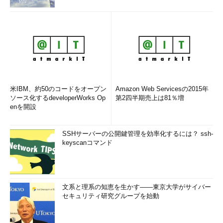
ってもシステムに登録されてしまうので注意していただきたい。
自動ログオンの有効化
米IBM、約50のコードをオープン
Amazon Web Servicesの2015年
自動ログオンが正しく設定されると、こ
ソース化するdeveloperWorks Op
第2四半期売上は81％増
のようなメッセージが表示される。
enを開設
（1）
パスワード情報は暗号化されて
システムに保存されているため、TIPS
「
ログオンを省略してWindows 2000を
SSHサーバーの公開鍵管理を効率化するには？ ssh-
利用できるようにするには（レジストリ
keyscanコマンド
による設定法）
」のような危険性はな
い。
文系と理系の知恵を生かす――東京大学がサイバー
自動ログオンを設定後、システムを再起動すると自動的にログ
セキュリティ研究グループを始動
オンして、ユーザーのデスクトップ画面が表示されるはずだ。も
しユーザー名やパスワードなどが違っていると、ログオン画面に