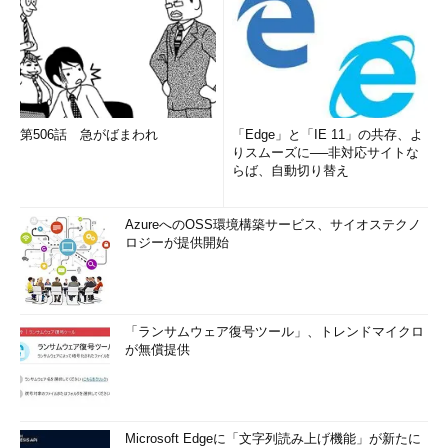
第506話 急がばまわれ
「Edge」と「IE 11」の共存、よ
りスムーズに──非対応サイトな
らば、自動切り替え
AzureへのOSS環境構築サービス、サイオステクノ
ロジーが提供開始
「ランサムウェア復号ツール」、トレンドマイクロ
が無償提供
Microsoft Edgeに「文字列読み上げ機能」が新たに