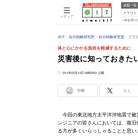
連載一覧
クラウド
メディア
AIを作
＠IT
自分戦略研究所
自分戦略研究室
災害
体と心にかかる負担を軽減するために
災害後に知っておきた
2011年03月14日 00時00分 公開
印刷
見る
今回の東北地方太平洋沖地震で被
ンジニアの皆さんにおいては、復旧
る方が多くいらっしゃることと思い