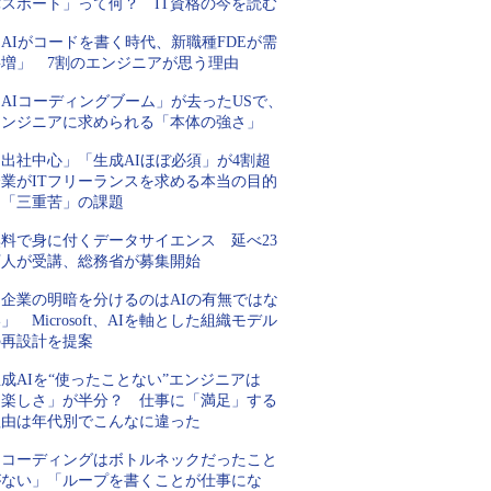
パスポート」って何？ IT資格の今を読む
AIがコードを書く時代、新職種FDEが需
要増」 7割のエンジニアが思う理由
AIコーディングブーム」が去ったUSで、
エンジニアに求められる「本体の強さ」
「出社中心」「生成AIほぼ必須」が4割超
企業がITフリーランスを求める本当の目的
と「三重苦」の課題
無料で身に付くデータサイエンス 延べ23
万人が受講、総務省が募集開始
「企業の明暗を分けるのはAIの有無ではな
」 Microsoft、AIを軸とした組織モデル
の再設計を提案
成AIを“使ったことない”エンジニアは
「楽しさ」が半分？ 仕事に「満足」する
理由は年代別でこんなに違った
「コーディングはボトルネックだったこと
がない」「ループを書くことが仕事にな