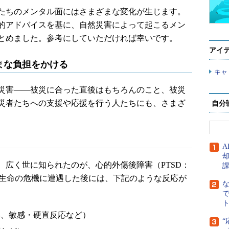
たちのメンタル面にはさまざまな変化が生じます。
的アドバイスを基に、自然災害によって起こるメン
とめました。参考にしていただければ幸いです。
アイ
まな負担をかける
キャ
災害――被災に合った直後はもちろんのこと、被災
災者たちへの支援や応援を行う人たちにも、さまざ
自分
A
、広く世に知られたのが、心的外傷後障害（PTSD：
isorder）です。生命の危機に遭遇した後には、下記のような反応が
で
ト
い、敏感・硬直反応など）
“