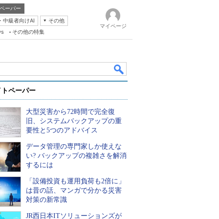
ペーパー
・中級者向けAI
その他
マイページ
ws
その他の特集
イトペーパー
大型災害から72時間で完全復
旧、システムバックアップの重
要性と5つのアドバイス
データ管理の専門家しか使えな
k
い? バックアップの複雑さを解消
するには
「設備投資も運用負荷も2倍に」
は昔の話、マンガで分かる災害
対策の新常識
JR西日本ITソリューションズが