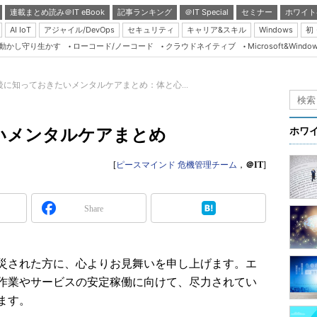
連載まとめ読み＠IT eBook
記事ランキング
＠IT Special
セミナー
ホワイト
AI IoT
アジャイル/DevOps
セキュリティ
キャリア&スキル
Windows
初
り動かし守り生かす
ローコード/ノーコード
クラウドネイティブ
Microsoft&Windo
Server & Storage
HTML5 + UX
後に知っておきたいメンタルケアまとめ：体と心...
Smart & Social
Coding Edge
いメンタルケアまとめ
ホワ
Java Agile
[
ピースマインド 危機管理チーム
，
＠IT
]
Database Expert
Linux ＆ OSS
Share
Master of IP Networ
Security & Trust
Test & Tools
災された方に、心よりお見舞いを申し上げます。エ
作業やサービスの安定稼働に向けて、尽力されてい
Insider.NET
ます。
ブログ