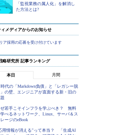
「監視業務の属人化」を解消し
た方法とは?
ティメディアからのお知らせ
リア採用の応募を受け付けています
戦略研究所 記事ランキング
月間
本日
I時代の「Markdown負債」と「レガシー脱
却」の壁、エンジニアが直面する新・旧の
課題
なぜ若手こそインフラを学ぶべき？ 無料
学べるネットワーク、Linux、サーバ＆ス
レージのeBook
応用情報が消える”って本当？ 「生成AI