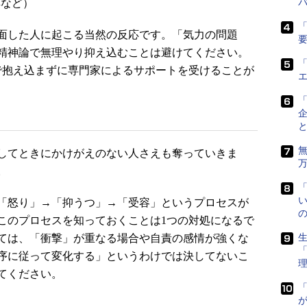
応など）
「
面した人に起こる当然の反応です。「気力の問題
精神論で無理やり抑え込むことは避けてください。
「
で抱え込まずに専門家によるサポートを受けることが
してときにかけがえのない人さえも奪っていきま
。
い
「怒り」→「抑うつ」→「受容」というプロセスが
このプロセスを知っておくことは1つの対処になるで
ては、「衝撃」が重なる場合や自責の感情が強くな
生
序に従って変化する」というわけでは決してないこ
てください。