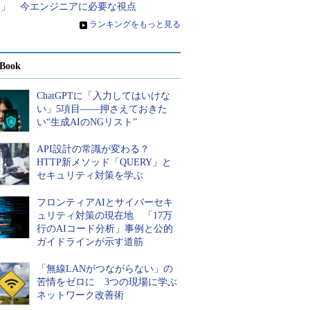
る」 今エンジニアに必要な視点
»
ランキングをもっと見る
Book
ChatGPTに「入力してはいけな
い」5項目――押さえておきた
い“生成AIのNGリスト”
API設計の常識が変わる？
HTTP新メソッド「QUERY」と
セキュリティ対策を学ぶ
フロンティアAIとサイバーセキ
ュリティ対策の現在地 「17万
行のAIコード分析」事例と公的
ガイドラインが示す道筋
「無線LANがつながらない」の
苦情をゼロに 3つの現場に学ぶ
ネットワーク改善術