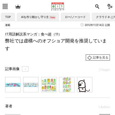
TOP
AIを作り動かし守り生かす
ロー/ノーコード
クラウドネイ
連載
2012年11月14日 公開
IT用語解説系マンガ：食べ超（11）
弊社では虚構へのオフショア開発を推奨していま
す
記事を見る
記事画像
＋
5 Images
1
2
3
4
5
著者
1 Authors