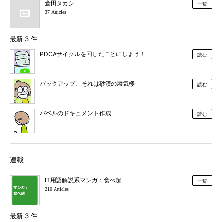
倉田タカシ
一覧
37 Articles
最新 3 件
PDCAサイクルを回したことにしよう！
読む
バックアップ、それは砂漠の蜃気楼
読む
バベルのドキュメント作成
読む
連載
IT用語解説系マンガ：食べ超
一覧
210 Articles
最新 3 件