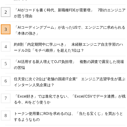
「AIがコードを書く時代、新職種FDEが需要増」 7割のエンジニア
が思う理由
「AIコーディングブーム」が去ったUSで、エンジニアに求められる
「本体の強さ」
約8割「内定期間中に学ぶべき」 未経験エンジニア自主学習のハ
ードル2位「モチベ維持」を超えた1位は？
「AI活用する新人増えてOJT負担増」 複数の調査で露呈した現場
の苦悩
任天堂に次ぐ2位は“老舗の国産IT企業” エンジニア志望学生が選ぶ
インターン人気企業は？
「Excel好き」では進化できない、「Excel/CSVでデータ連携」が残
る今、AIをどう使うか
トークン使用量にROIを求めるのは、「当たる宝くじ」を買おうと
するようなもの