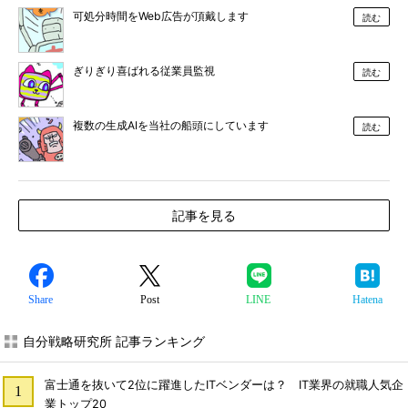
可処分時間をWeb広告が頂戴します
読む
ぎりぎり喜ばれる従業員監視
読む
複数の生成AIを当社の船頭にしています
読む
記事を見る
Share
Post
LINE
Hatena
自分戦略研究所 記事ランキング
富士通を抜いて2位に躍進したITベンダーは？ IT業界の就職人気企
業トップ20