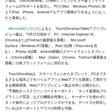
グ環境「TouchDevelop」のWebアプリプレビュー版でプラット
フォームのサポートを拡大し、PCとMac、Windows Phoneに加
えてiPad、iPhone、Androidでもアプリ開発ができるようになっ
たと発表した。
Microsoftのブログ
によると、TouchDevelopのWebアプリプレ
ビュー版は、11月27日現在で、PC（Internet Explorer 10、
ChromeまたはFirefoxの最新版を搭載）、Microsoft
Surface（Windows RT搭載）、iPad 2以降（iPad miniを含
む）、iPhone 4以降、Android搭載のスマートフォンとタブレッ
ト（Chrome搭載）、Mac（Safari、Chrome、Firefoxの最新版を
搭載）の各プラットフォームに対応する。
TouchDevelopは、スマートフォンからタブレット、PCまでさ
まざまな端末上でモバイルアプリとWebアプリを開発して実行で
きる開発環境。Webアプリプレビュー版は10月に公開された。
「予測的オンスクリーンコードキーボード」「タッチ最適化プロ
グラミング言語」などの機能を特徴とし、キーボードを使わずに
タッチ操作によってプログラミングができる。デバイスが対応し
ていればキーボードとマウスの利用も可能。