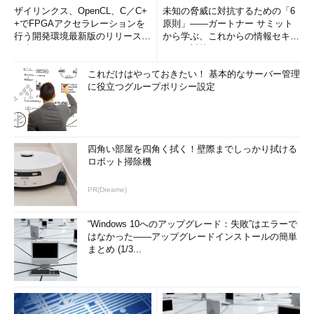
ザイリンクス、OpenCL、C／C+
未知の脅威に対抗するための「6
+でFPGAアクセラレーションを
原則」――ガートナー サミット
行う開発環境最新版のリリースを
から学ぶ、これからの情報セキュ
発表
リティ対策
これだけはやっておきたい！ 基本的なサーバー管理
に役立つグループポリシー設定
四角い部屋を四角く拭く！壁際までしっかり拭ける
ロボット掃除機
PR(Dreame)
“Windows 10へのアップグレード：失敗”はエラーで
はなかった――アップグレードインストールの簡単
まとめ (1/3...