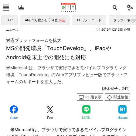
TOP
AIを作り動かし守り生かす
ロー/ノーコード
クラウドネイ
ニュース
2012年12月3日 公開
対応プラットフォームを拡大
MSの開発環境「TouchDevelop」、iPadや
Android端末上での開発にも対応
米Microsoftは、ブラウザで実行できるモバイルプログラミング
環境「TouchDevelop」のWebアプリプレビュー版でプラットフ
ォームのサポートを拡大した。
[鈴木聖子，＠IT]
PC用表示
関連情報
Share
Post
LINE
Hatena
米Microsoftは、ブラウザで実行できるモバイルプログラミン