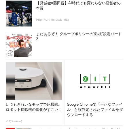
【見城徹×藤田晋】AI時代でも変わらない経営者の
本質
PR(FINCHI on GOETHE)
まだあるぞ！ グループポリシーの“鉄板”設定パート
2
いつもきれいなモップで床掃除。
Google Chromeで「不正なファイ
ロボット掃除機の進化がすごい！
ル」と誤判定されたファイルをダ
ウンロードする
PR(Dreame)