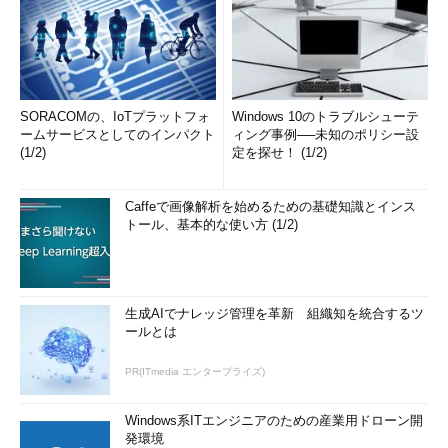
SORACOMの、IoTプラットフォ
Windows 10のトラブルシューテ
ームサービスとしてのインパクト
ィング事例──未知のポリシー設
(1/2)
定を探せ！ (1/2)
Caffeで画像解析を始めるための基礎知識とインス
トール、基本的な使い方 (1/2)
生成AIでナレッジ管理を革新 組織知を統合するツ
ールとは
PR(ITmedia エンタープライズ)
Windows系ITエンジニアのための産業用ドローン開
発環境