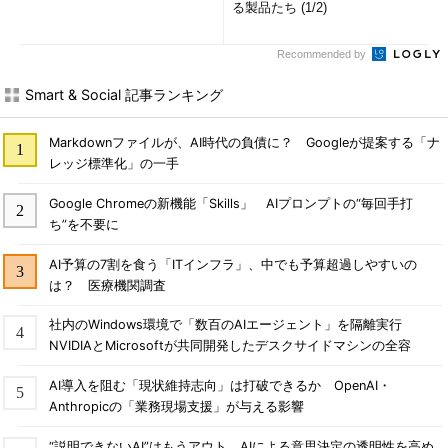
る製品たち (1/2)
Recommended by
Smart & Social 記事ランキング
Markdownファイルが、AI時代の負債に？ Googleが提案する「ナ
レッジ標準化」の一手
Google Chromeの新機能「Skills」 AIプロンプトの“毎回手打
ち”を不要に
AI予算の7割を食う「ITインフラ」、中でも予算超過しやすいの
は？ 医療機関調査
社内のWindows環境で「数百のAIエージェント」を隔離実行
NVIDIAとMicrosoftが共同開発したデスクサイドマシンの全容
AI導入を阻む「現状維持志向」は打破できるか OpenAI・
Anthropicの「業務現場支援」が与える影響
“説明できないAI”はもうアウト AIによる意思決定の透明性を高め