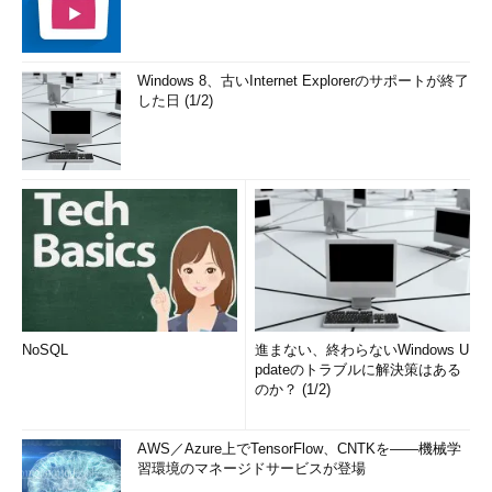
Windows 8、古いInternet Explorerのサポートが終了
した日 (1/2)
NoSQL
進まない、終わらないWindows U
pdateのトラブルに解決策はある
のか？ (1/2)
AWS／Azure上でTensorFlow、CNTKを――機械学
習環境のマネージドサービスが登場