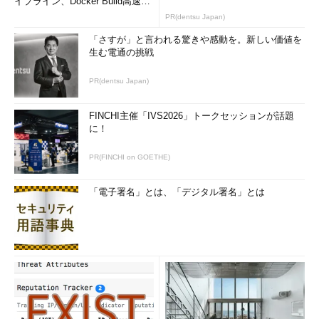
イプライン、Docker Build高速化
のコツ (1/2...
PR(dentsu Japan)
「さすが」と言われる驚きや感動を。新しい価値を
生む電通の挑戦
PR(dentsu Japan)
FINCHI主催「IVS2026」トークセッションが話題
に！
PR(FINCHI on GOETHE)
「電子署名」とは、「デジタル署名」とは