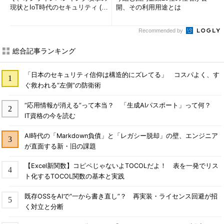
現状とIoT時代のセキュリティ (1/
開、その利用用途とは
2)
Recommended by
総合記事ランキング
「日本のセキュリティ信仰は構造的にズレてる」 コスパよく、す
ぐ救われる“左側”の防衛術
“応用情報が消える”って本当？ 「生成AIパスポート」って何？
IT資格の今を読む
AI時代の「Markdown負債」と「レガシー脱却」の壁、エンジニア
が直面する新・旧の課題
【Excel新関数】コピペじゃないよTOCOLだよ！ 表を一発でリス
ト化するTOCOL関数の基本と実践
既存OSSをAIで“一から書き直し”？ 再実装・ライセンス回避が招
く対立と分断