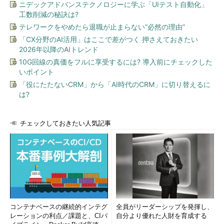
ニデックアドバンステクノロジーに学ぶ「UIテスト自動化」
工数削減の秘訣は?
テレワークをやめたら退職が止まらない“必然の理由”
「CX分野のAI活用」はここで差がつく 押さえておきたい
2026年以降のAIトレンド
10G回線の真価をフルに享受するには? 導入前にチェックした
いポイント
「役にたたないCRM」から「AI時代のCRM」に切り替えるに
は?
チェックしておきたい人気記事
コンテナベースの継続的インテグ
全員がリーダーシップを発揮し、
レーションの利点／課題と、CIパ
自分より優れた人財を育成する