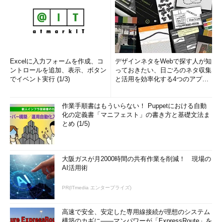
Excelに入力フォームを作成、コ
デザインネタをWebで探す人が知
ントロールを追加、表示、ボタン
っておきたい、日ごろのネタ収集
でイベント実行 (1/3)
と活用を効率化する4つのアプリ
(1/3)
作業手順書はもういらない！ Puppetにおける自動
化の定義書「マニフェスト」の書き方と基礎文法ま
とめ (1/5)
大阪ガスが月2000時間の共有作業を削減！ 現場の
AI活用術
PR(ITmedia エンタープライズ)
高速で安全、安定した専用線接続が理想のシステム
構築のカギに――マンパワーが「ExpressRoute」を