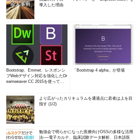
導入した理由
Bootstrap、Emmet、レスポンシ
「Bootstrap 4 alpha」が登場
ブWebデザイン対応を強化したDr
eamweaver CC 2015を使って
み...
より広がったカリキュラムを通過点に若者は上を目
指す (1/2)
勉強会で明らかになった医療向けOSSの多様な活用
法──電子カルテ、臨床試験データ解析、日本語医