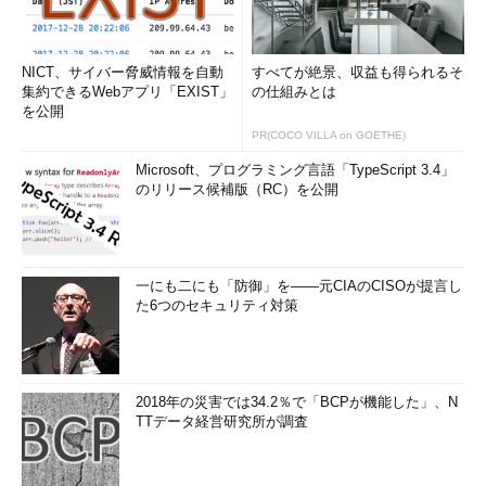
NICT、サイバー脅威情報を自動
すべてが絶景、収益も得られるそ
集約できるWebアプリ「EXIST」
の仕組みとは
を公開
PR(COCO VILLA on GOETHE)
Microsoft、プログラミング言語「TypeScript 3.4」
のリリース候補版（RC）を公開
一にも二にも「防御」を――元CIAのCISOが提言し
た6つのセキュリティ対策
2018年の災害では34.2％で「BCPが機能した」、N
TTデータ経営研究所が調査