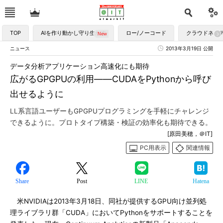
TOP
AIを作り動かし守り生かす
ロー/ノーコード
クラウドネイ
ニュース
2013年3月19日 公開
データ分析アプリケーション高速化にも期待
広がるGPGPUの利用――CUDAをPythonから呼び
出せるように
LL系言語ユーザーもGPGPUプログラミングを手軽にチャレンジ
できるように。プロトタイプ構築・検証の効率化も期待できる。
[原田美穂，＠IT]
PC用表示
関連情報
Share
Post
LINE
Hatena
米NVIDIAは2013年3月18日、同社が提供するGPU向け並列処
理ライブラリ群「CUDA」においてPythonをサポートすることを