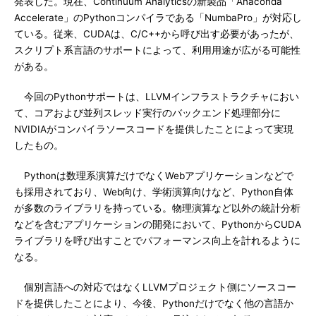
発表した。現在、Continuum Analyticsの新製品「Anaconda
Accelerate」のPythonコンパイラである「NumbaPro」が対応し
ている。従来、CUDAは、C/C++から呼び出す必要があったが、
スクリプト系言語のサポートによって、利用用途が広がる可能性
がある。
今回のPythonサポートは、LLVMインフラストラクチャにおい
て、コアおよび並列スレッド実行のバックエンド処理部分に
NVIDIAがコンパイラソースコードを提供したことによって実現
したもの。
Pythonは数理系演算だけでなくWebアプリケーションなどで
も採用されており、Web向け、学術演算向けなど、Python自体
が多数のライブラリを持っている。物理演算など以外の統計分析
などを含むアプリケーションの開発において、PythonからCUDA
ライブラリを呼び出すことでパフォーマンス向上を計れるように
なる。
個別言語への対応ではなくLLVMプロジェクト側にソースコー
ドを提供したことにより、今後、Pythonだけでなく他の言語か