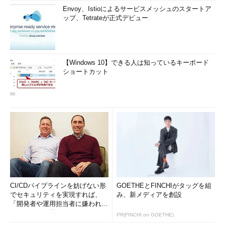
Envoy、Istioによるサービスメッシュのスタートア
ップ、Tetrateが正式デビュー
【Windows 10】できる人は知っているキーボード
ショートカット
CI/CDパイプラインを妨げない形
GOETHEとFINCHIがタッグを組
でセキュリティを実現すれば、
み、新メディアを創設
「開発者や運用担当者に嫌われな
いWAF」は可能か
PR(FINCHI on GOETHE)