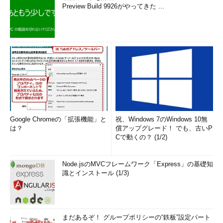
インプレースアップグレードを行えない場合の移行手段とし
Preview Build 9926がやってきた ...
て、何らかの移行支援ツールを使用する方法がある。これらのツ
ールには、オプション設定やメッセージルール、受信拒否リスト
も転送できるメリットがある。
Windows 7／8への移行の場合、標準装備の移行支援ツール
「Windows転送ツール」で、Outlook Expressのデータを転送対
象に含めることで移行可能だ。Windows 8.1への移行の場合、期
間限定ながら「ファイナルパソコンデータ引越しeXPressツー
ル」という無償の移行支援ツールによってOutlook Expressのデ
ータを移行できる。これらのツールの使い方については、次の記
Google Chromeの「拡張機能」と
祝、Windows 7のWindows 10無
事を参照していただきたい。
は？
償アップグレード！ でも、古いP
Cで動くの？ (1/2)
Windows 7への移行：
XP／Vista → Windows 7 完全移行
マニュアル
Node.jsのMVCフレームワーク「Express」の基礎知
Windows 8への移行：
32bit版Windows OS → 64bit版
識とインストール (1/3)
Windows 8移行ガイド
Windows 8.1への移行：
無償の移行ツールを使って
Windows XPからWindows 8／8.1に移行する
まだあるぞ！ グループポリシーの“鉄板”設定パート