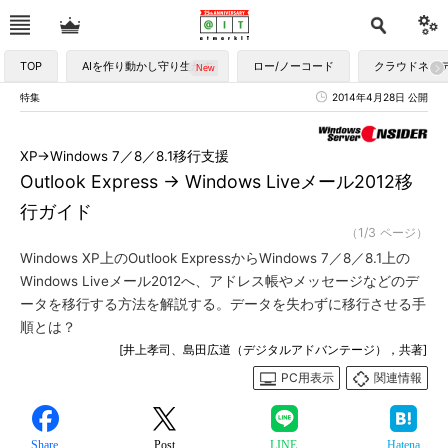
TOP
AIを作り動かし守り生かす
ロー/ノーコード
クラウドネイ
特集
2014年4月28日 公開
XP→Windows 7／8／8.1移行支援
Outlook Express → Windows Liveメール2012移
行ガイド
（1/3 ページ）
Windows XP上のOutlook ExpressからWindows 7／8／8.1上の
Windows Liveメール2012へ、アドレス帳やメッセージなどのデ
ータを移行する方法を解説する。データを失わずに移行させる手
順とは？
[井上孝司、島田広道（デジタルアドバンテージ），共著]
PC用表示
関連情報
Share
Post
LINE
Hatena