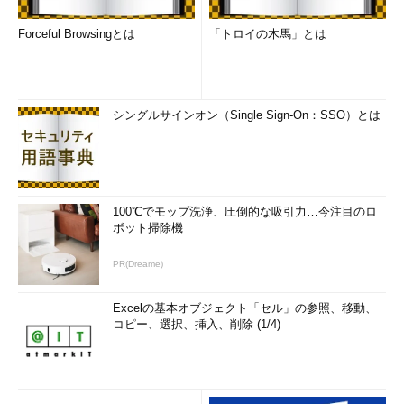
Windows Liveメールやムービーメーカーなど従来の
Windows Live系クライアントソフトウェアは、「
Windows
Forceful Browsingとは
「トロイの木馬」とは
Essentials
」という名称で引き続き配布されている（最新版は
Windows Essentials 2012）。
Windows Liveメールへの移行作業が必要になる理由
シングルサインオン（Single Sign-On：SSO）とは
●インプレースアップグレードができない場合は何らかの移行作
業が必要
Windows XPやWindows Vistaから
100℃でモップ洗浄、圧倒的な吸引力…今注目のロ
Windows 7／Windows 8／Windows
ボット掃除機
・
XP→7完全移行マニュアル
・
32bit→64bit Win8移行ガ
8.1に移行する場合、移行先Windows
イド
PR(Dreame)
OSを上書きセットアップする、いわ
ゆるインプレースアップグレードを行
Excelの基本オブジェクト「セル」の参照、移動、
える組み合わせと、行えない組み合わ
コピー、選択、挿入、削除 (1/4)
せがある（詳しくは右上の関連記事を参照）。
特にWindows XPの場合、インプレースアップグレードは全く
行えない。またWindows Vistaでも、エディションやアーキテク