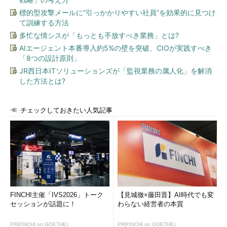
Windows Liveメールの特長の1つとい
標的型攻撃メールに“引っかかりやすい社員”を効果的に見つけ
える（Outlook.comの詳細は右上の関
て訓練する方法
連記事を参照）。通常、Outlook.comはWebブラウザーからアク
多忙な情シスが「もっとも手放すべき業務」とは?
セスするものだが、Windows Liveメールをクライアントにする
AIエージェント本番導入約5%の壁を突破、CIOが実践すべき
と、Outlook.comのアカウントで受信したメッセージを手元のハ
「8つの設計原則」
ードディスクにダウンロードして、他のメールアカウントでやり
JR西日本ITソリューションズが「監視業務の属人化」を解消
とりしたメッセージと一括管理できるというメリットがある。ち
した方法とは?
なみにOutlook
2007
／
2010
／
2013
でも同様の使い方が可能だ。
チェックしておきたい人気記事
【コラム】Windows Liveとは
Windows Liveとは、Windows 8登場以前にマイクロソフト
がインターネット経由で提供するソフトウェアおよびサービス
に付けていた総称である。当初はインターネットに接続された
状態で利用するオンラインサービスがメインであったが、その
後クライアントPCにダウンロード／インストールして利用す
るソフトウェアもいくつか追加された。前者の例としては
FINCHI主催「IVS2026」トーク
【見城徹×藤田晋】AI時代でも変
セッションが話題に！
わらない経営者の本質
Windows Live Hotmail（Webメール、現在のOutlook.comに相
当）があり、後者にはWindows Liveメール、Writer（ブログ
PR(FINCHI on GOETHE)
PR(FINCHI on GOETHE)