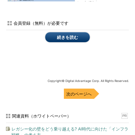
会員登録（無料）が必要です
続きを読む
Windows Liveメール2012の画面例
Outlook ExpressやWindowsメールなど一般的なメールクラ
イアントと同様、フォルダーのツリー画面、メッセージ一
覧、本文のプレビュー、という3ペイン構成になっている。
Copyright© Digital Advantage Corp. All Rights Reserved.
利用可能な機能としては、メールクライアントに加えて、カ
レンダー、RSSリーダー、ニュースリーダーがある。Outloo
次のページへ
k.com（旧Hotmail）のクライアントとしても利用できる点
が特長として挙げられる。
関連資料（ホワイトペーパー）
PR
Webメールサービスとして知られる
Outlook.com（旧Hotmail）のクライア
・
MSの新WebメールOutlook.
レガシー化の壁をどう乗り越える? AI時代に向けた「インフラ
comは使えるか？
ントとしても利用できる点が、
戦略」の考え方