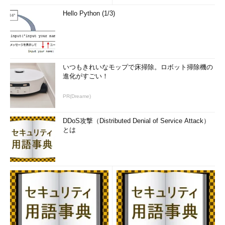
編集ツール）、フォトギャラリーとムービーメーカー（写真や
Hello Python (1/3)
動画の編集・整理）などがある。
Windows 7より前のOSでは、メールクライアントなどはOS
に付属していた。だがOSの開発サイクルは約3年ごとであり、
メールクライアントや各種インターネットサービスに対する改
いつもきれいなモップで床掃除。ロボット掃除機の
善要求や技術の進化などに応えにくくなっていた。そこでこれ
進化がすごい！
らのアプリケーション／サービスをOSの開発とは分離し、
Windows Live経由で提供するサービスとして独立させた。
PR(Dreame)
Windows Liveでは、原則としてメジャーアップグレードは約1
年ごと、マイナーアップグレードは約3カ月ごととし、ユーザ
DDoS攻撃（Distributed Denial of Service Attack）
ーの更新に対する要求にタイムリーに応えるようにしていた。
とは
しかしWindows 8が登場した2012年から「Windows Live」
という名称は次第に使われなくなってきている。例えばアカウ
ントサービスは「Windows Live ID」から「Microsoftアカウン
ト」に改称され、メールクライアントや写真サービスは
Windows 8／8.1のストアアプリとして作り直されて「メー
ル」「フォト」といった名称で標準装備されている。