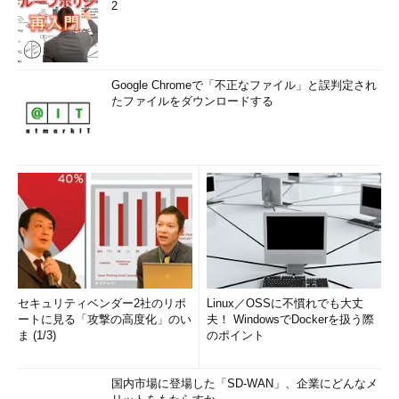
2
●移行支援ツールを使わなくてもメッセージやアカウント設定、
アドレス帳の移行は可能
前述の移行支援ツールを使用しない場合には、手作業でデータ
を取り出しておいて、それをWindows Liveメールでインポート
Google Chromeで「不正なファイル」と誤判定され
たファイルをダウンロードする
する必要がある。そこで、メッセージ、アカウント設定、アドレ
ス帳のデータを引き継ぐための手順について解説していくことに
しよう。また、Windows転送ツールを使用する際の注意点につい
ても、簡単に取り上げる。
Windows Liveメール2012以外のメーラーやサービスへの移行
については、次の記事をそれぞれ参照していただきたい。
Outlook Express → Windows Liveメール2009 移行ガイド
Outlook Express → Windows Liveメール2011 移行ガイド
セキュリティベンダー2社のリポ
Linux／OSSに不慣れでも大丈
Outlook Express → Outlook 2010移行ガイド
ートに見る「攻撃の高度化」のい
夫！ WindowsでDockerを扱う際
Outlook Express → Gmail移行ガイド
ま (1/3)
のポイント
2．Outlook Expressのデータ保存とWindows
国内市場に登場した「SD-WAN」、企業にどんなメ
Liveメールの入手