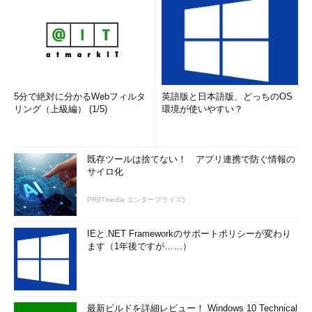
チャ（32bit版／64bit版）の条件に合致したWindows 7のみ、イ
ンプレースアップグレードがサポートされる（Windows 8／8.1
へのインプレースアップグレードは全くサポートされていな
い）。そのようなケースでは、本稿の主題である、メッセージ／
アドレス帳／アカウントの移行作業が必要になる。
5分で絶対に分かるWebフィルタ
英語版と日本語版、どっちのOS
Windows Vista SP1以降で、かつインプレースアップグレード
リング（上級編） (1/5)
環境が使いやすい？
が可能な組み合わせであれば、メッセージもアドレス帳もアカウ
ント設定も、そのまま引き継ぐことができるので手間は掛からな
い。ただし、意図的にインプレースアップグレードを行わない場
既存ツールは捨てない！ アプリ連携で防ぐ情報の
合も考えられるので、そのときにはやはり移行作業が必要にな
サイロ化
る。
PR(ITmedia エンタープライズ)
なお、メッセージ／アドレス帳／アカウント以外の、各種オプ
ション設定、迷惑メールフィルターの設定、メッセージルールの
IEと.NET Frameworkのサポートポリシーが変わり
設定については引き継ぐことができないため、移行後のWindows
ます（1年後ですが……）
Liveメールで、手作業で設定し直さなければならない。
●移行支援ツールでOutlook Expressのデータ移行が可能
最新ビルドを詳細レビュー！ Windows 10 Technical