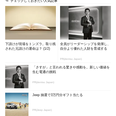
チェックしておきたい人気記事
めの階層が深く、Aeroの有効／無効、エディションによって手順
が異なるなど、他人に説明する際には少々面倒だ。そこで、簡単
にダイアログを呼び出す方法も紹介しておこう。［スタート］メ
ニューの［プログラムとファイルの検索］や［ファイル名を指定
して実行］、またはコマンドプロンプトで、「desk.cpl ,5」を実
行すれば、直接、［ウィンドウの色とデザイン］ダイアログが呼
び出せる（cplファイルについては、TIPS「
よく使うコントロー
下請けが現場をトンズラ。取り残
全員がリーダーシップを発揮し、
ル・パネル・アイテムを素早く起動できるようにする
」参照のこ
された元請けの運命は？ (1/2)
自分より優れた人財を育成する
と）。
PR(dentsu Japan)
「さすが」と言われる驚きや感動を。新しい価値を
生む電通の挑戦
PR(dentsu Japan)
Jeep 抽選で3万円分ギフト当たる
PR(Jeep Japan)