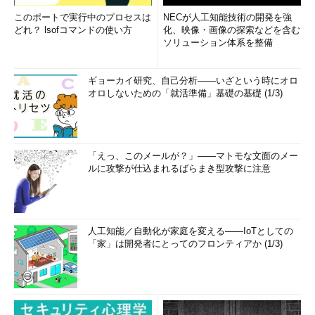
慎重に行うとともに、あくまで御自分のリスクで設定を行って
このポートで実行中のプロセスは
NECが人工知能技術の開発を強
ください。何らかの障害が発生した場合でも、本Windows
どれ？ lsofコマンドの使い方
化、映像・画像の探索などを含む
ソリューション体系を整備
Server Insider編集部では責任を負いかねます。ご了承くださ
い。
ギョーカイ研究、自己分析――いざという時にオロ
オロしないための「就活準備」基礎の基礎 (1/3)
項目
内容
キー
HKEY_CURRENT_USERのControl
Panel\Desktop\WindowMetrics
「えっ、このメールが？」――マトモな文面のメー
値の名前
PaddedBorderWidth
ルに攻撃が仕込まれるばらまき型攻撃に注意
種類
REG_SZ（文字列型）
値のデー
0（最小幅）／-60（デフォルト）
タ
ウィンドウ枠の幅を変更するレジストリ設定
人工知能／自動化が家庭を変える――IoTとしての
「家」は開発者にとってのフロンティアか (1/3)
この値のデータを「0」に設定すれば、Windows XPのウィン
ドウデザインと同様になる。Windows 8／8.1のウィンドウ枠が
太く、好みでない場合は、このレジストリの値のデータを調整し