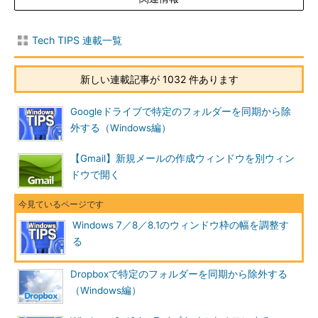
Tech TIPS 連載一覧
新しい連載記事が 1032 件あります
Googleドライブで特定のフォルダーを同期から除
外する（Windows編）
【Gmail】新規メールの作成ウィンドウを別ウィン
ドウで開く
［ディスプレイ］ダイアログの画面
［ディスプレイ］ダイアログの左側のメニューから［配色の
変更］リンクをクリックする。
（1）
［配色の変更］リンクをクリックする。Windows 7
Windows 7／8／8.1のウィンドウ枠の幅を調整す
Starterエディションのみこのメニューが用意されている。→
る
［Ａ］
へ
Dropboxで特定のフォルダーを同期から除外する
（Windows編）
［Ａ］