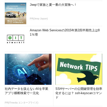
［Ｂ］
Jeepで家族と夏一番の大冒険へ！
PR(Jeep Japan)
Amazon Web Servicesの2015年第2四半期売上は8
1％増
社内データを扱えないAIを卒業
SSHサーバーの公開鍵管理を効率
アプリ横断検索で一元化
化するには？ ssh-keyscanコマン
［ウィンドウの色とデザイン］ダイアログの画面
ド
［ウィンドウの色とデザイン］ダイアログで、
PR(ITmedia エンタープライズ)
「指定する部分」のプルダウンメニューから「ウ