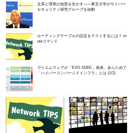
ィンドウの境界の間隔」を選択する。「サイズ」
文系と理系の知恵を生かす――東京大学がサイバー
をデフォルトの「4」から、細くしたければ「0」
セキュリティ研究グループを始動
に変更する。
（1）
「指定する部分」のプルダウンメニューか
ら「ウィンドウの境界の間隔」を選択する。
（2）
「サイズ」をデフォルトの「4」から
「0」に変更すれば、ウィンドウ枠が細くなる。
ルーティングテーブルの設定をテストするには？ ro
uteコマンド
■Windows 8／8.1の場合
Windows 8／8.1では、［ウィンドウの色とデザイン］ダイア
ヴイエムウェアが「EVO SDDC」発表、あらためて
ログがなくなり、グラフィカルユーザーインターフェース
「ハイパーコンバージドインフラ」とは (1/2)
（GUI）でウィンドウ枠の幅などが変更できなくなっている。ウ
ィンドウ枠の幅を変更するには以下のレジストリを操作する必要
がある。
［注意］
レジストリに不正な値を書き込んでしまうと、システムに重大
な障害を及ぼし、最悪の場合、システムの再インストールを余
儀なくされることもあります。レジストリエディターの操作は