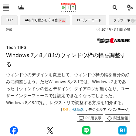
TOP
AIを作り動かし守り生かす
ロー/ノーコード
クラウドネイ
連載
2014年4月11日 公開
Tech TIPS
Windows 7／8／8.1のウィンドウ枠の幅を調整す
る
ウィンドウのデザインを変更して、ウィンドウ枠の幅を自分の好
みに調整しよう。ただWindows 8／8.1では、Windows 7まであ
った［ウィンドウの色とデザイン］ダイアログが無くなり、ユー
ザーインターフェースでは設定できなくなってしまった。
Windows 8／8.1では、レジストリで調整する方法を紹介する。
[
小林章彦
，デジタルアドバンテージ]
PC用表示
関連情報