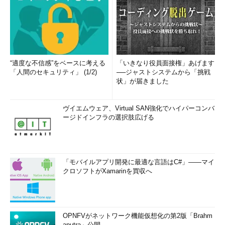
て自分の好みに設定するとよい。なおWindows 8／8.1の場合、
一度サインアウトして、再度サインインしないと変更が反映され
ないので注意したい。
“適度な不信感”をベースに考える
「いきなり役員面接権」あげます
「人間のセキュリティ」 (1/2)
──ジャストシステムから「挑戦
状」が届きました
ヴイエムウェア、Virtual SAN強化でハイパーコンバ
ージドインフラの選択肢広げる
ウィンドウ枠の幅を設定するレジストリ
「モバイルアプリ開発に最適な言語はC#」――マイ
Windows 8／8.1の場合、ウィンドウ枠の幅を変更するには
クロソフトがXamarinを買収へ
レジストリを編集する必要がある。
（1）
WindowMetricsキーを選択する。
（2）
PaddedBorderWidthの値のデータを変更すると、
ウィンドウ枠の幅を変更できる。
OPNFVがネットワーク機能仮想化の第2版「Brahm
aputra」公開