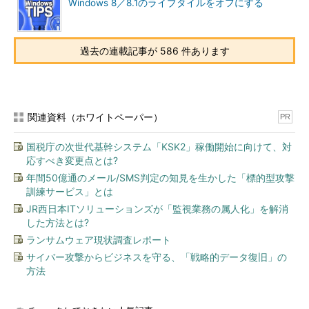
Windows 8／8.1のライブタイルをオフにする
過去の連載記事が 586 件あります
関連資料（ホワイトペーパー）
PR
国税庁の次世代基幹システム「KSK2」稼働開始に向けて、対
応すべき変更点とは?
［ウィンドウの色とデザイン］ダイアログの画面
年間50億通のメール/SMS判定の知見を生かした「標的型攻撃
このダイアログでは配色が選択できる。「Windo
訓練サービス」とは
wsクラシック」を選択すると、Windows 95時代
JR西日本ITソリューションズが「監視業務の属人化」を解消
の古いWindowsの配色に変更できる。ウィンドウ
した方法とは?
枠の幅を変更するには、さらに［詳細設定］ボタ
ンをクリックする。
ランサムウェア現状調査レポート
（1）
ここでさらに［詳細設定］ボタンをクリッ
サイバー攻撃からビジネスを守る、「戦略的データ復旧」の
クする。→
［Ｂ］
へ
方法
このように［ウィンドウの色とデザイン］ダイアログは開くた