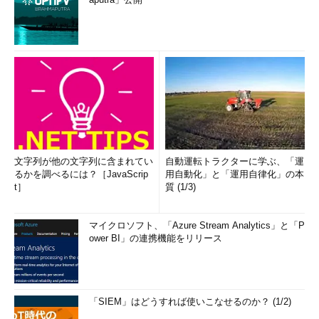
ウィンドウ枠の幅を変更した電卓アプレット
左からデフォルトの状態（-60）、最も細くした状態
文字列が他の文字列に含まれてい
自動運転トラクターに学ぶ、「運
（0）、太くした状態（-300）。最も細くすると、Window
るかを調べるには？［JavaScrip
用自動化」と「運用自律化」の本
s XPのウィンドウデザインと同様になる。
t］
質 (1/3)
■この記事と関連性の高い別の記事
マイクロソフト、「Azure Stream Analytics」と「P
ower BI」の連携機能をリリース
任意のウィンドウを選んで素早くタイル表示する
（TIPS）
Windowsでリモートデスクトップのウィンドウを特定の
位置に表示させる
（TIPS）
「SIEM」はどうすれば使いこなせるのか？ (1/2)
Windowsで画面外に移動してしまったウィンドウを表示