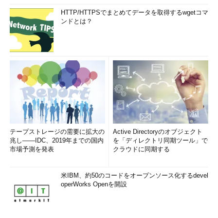
HTTP/HTTPSでまとめてデータを取得するwgetコマ
ンドとは？
［スタート］メニューの［プログラムとファイル
の検索］
［ウィンドウの色とデザイン］ダイアログを素早
く開くには、［スタート］メニューの［プログラ
ムとファイルの検索］に「desk.cpl ,5」と入力し
て、［Enter］キーを押せばよい。
（1）
［プログラムとファイルの検索］に「des
k.cpl ,5」と入力して実行すると、［ウィンドウの
色とデザイン］ダイアログが開く。→
［Ｂ］
へ
テープストレージの需要に拡大の
Active Directoryのオブジェクト
この［ウィンドウの色とデザイン］ダイアログで、「指定する
兆し――IDC、2019年までの国内
を「ディレクトリ同期ツール」で
部分」のプルダウンメニューから「ウィンドウの境界の間隔」を
市場予測を発表
クラウドに同期する
選択し、「サイズ」をデフォルトの「4」から任意の値に変更す
ればよい。4より小さい数値を指定すればウィンドウ枠が細くな
米IBM、約50のコードをオープンソース化するdevel
り、大きな数値を指定すれば太くなる。［OK］ボタンまたは
operWorks Openを開設
［適用］ボタンをクリックすると、変更がすぐにウィンドウに反
映される。