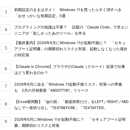
初期設定のままはダメ！ Windows 11を買ったらすぐ消すべき
「おせっかいな初期設定」5選
プログラミングの知識は不要？ 話題の「Claude Code」で非エン
ジニアが「欲しかったあのツール」を作る
【最終案内】2026年6月にWindows 11が起動不能に？ 「セキュ
アブート証明書」の期限切れリスクと対策、起動しなくなった場合
の対応策
【Claude in Chrome】ブラウザのClaude（クロード）拡張で仕事
はどう変わるのか？
2026年6月に迫る「Windows 11起動不能リスク」対策への準備
も 2月の月例更新「KB5077181」リリース
【Excel新関数】「@の前」「都道府県だけ」をLEFT／RIGHT／MID
なしで一発切り出し「TEXTBEFORE」「TEXTAFTER」
2026年6月にWindows 11が起動不能に？ 「セキュアブート証明
書」期限切れリスクと対策