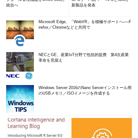
統合へ
新製品を発表
Microsoft Edge、「WebVR」を積極サポートへ──F
irefox／Chromeなどと共同で
NECとGE、産業IoT分野で包括的提携 第4次産業
革命を見据え
Windows Server 2016のNano Serverインストール用
のUSBメモリ／ISOイメージを作成する