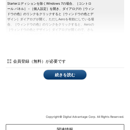
Starterエディションを除くWindows 7の場合、［コントロ
ール パネル］－［個人設定］を開き、ダイアログの［ウィン
ドウの色］のリンクをクリックすると［ウィンドウの色とデ
ザイン］ダイアログが開く。ただしAeroを有効にしている場
合、［ウィンドウの色］のリンクをクリックすると、Aeroの
［ウィンドウの色とデザイン］ダイアログが開くので、さら
に［デザインの詳細設定］リンクをクリックする必要があ
る。
（1）
［個人設定］ダイアログの［ウィンドウの色］のリ
ンクをクリックする。→
［Ｂ］
へ
会員登録（無料）が必要です
Windows 7 Starterエディションの場合、［コントロール パネ
続きを読む
ル］－［個人設定］が無いので、［コントロール パネル］－
［ディスプレイ］を開き、左側のメニューから［配色の変更］リ
ンクをクリックし、［ウィンドウの色とデザイン］ダイアログを
開く。さらに［ウィンドウの色とデザイン］ダイアログの［詳細
設定］ボタンをクリックすると、上記のWindows 7と同様の［ウ
ィンドウの色とデザイン］ダイアログ（ただしダイアログ名は
「ウィンドウの色とデザインの詳細設定」）が開く。
Copyright© Digital Advantage Corp. All Rights Reserved.
関連情報