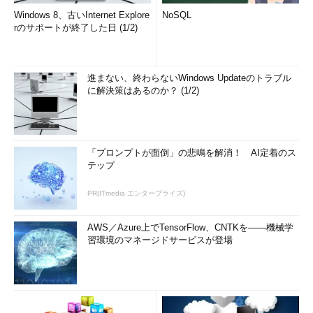
Windows 8、古いInternet Explore
NoSQL
rのサポートが終了した日 (1/2)
進まない、終わらないWindows Updateのトラブル
に解決策はあるのか？ (1/2)
「プロンプトが面倒」の悲鳴を解消！ AI定着のス
テップ
PR(ITmedia エンタープライズ)
AWS／Azure上でTensorFlow、CNTKを――機械学
習環境のマネージドサービスが登場