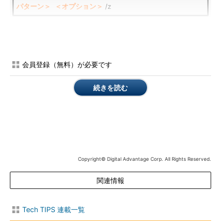
パターン＞
＜オプション＞
/z
例えば、ネットワーク越しに巨大なVHDファイルをコピー／バ
ックアップさせるなら、次のようなコマンドを実行すればよいだ
会員登録（無料）が必要です
ろう。
続きを読む
robocopy \\hypervserver01\hypervvhd k:\VHDbackup *.vhd
*.vhdx /r:1 /w:1 /z
※ファイル使用中などでコピーできない場合は、何度もリト
ライしても遅いだけで無駄なので、「/r:1」を指定すること
で再試行回数を1回に設定している。また「/w:1」を指定す
Copyright© Digital Advantage Corp. All Rights Reserved.
ることで、再試行の間隔をデフォルトの30秒から1秒に短縮
している。
関連情報
Tech TIPS 連載一覧
/zオプションを指定すると、あるファイルをコピーする場合、