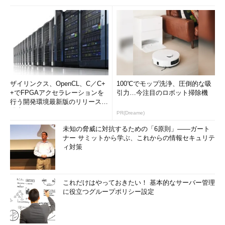
ザイリンクス、OpenCL、C／C+
100℃でモップ洗浄、圧倒的な吸
+でFPGAアクセラレーションを
引力…今注目のロボット掃除機
行う開発環境最新版のリリースを
発表
PR(Dreame)
未知の脅威に対抗するための「6原則」――ガート
ナー サミットから学ぶ、これからの情報セキュリテ
ィ対策
これだけはやっておきたい！ 基本的なサーバー管理
に役立つグループポリシー設定