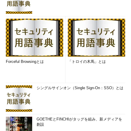
バージョンにもよるが、robocopyでは通常1ブロックのサイズ
は1Mbytesである。コピー元から1Mbytes読み出しては、コピー
先に1Mbytes書き込み、/ipgオプションがあれば、そこで指定し
た時間（ミリ秒）だけ待ってから、次のブロックをコピーする、
というふうに動作している。だが/zオプションを指定するとブロ
ックサイズは64Kbytesになる。そのため/ipgオプションで同じ時
間だけ待つとウェイトの時間が多くなり（単純計算で
1Mbytes÷64Kbytes＝16倍になる）、コピー時間が非常に長くな
ってしまう。
Forceful Browsingとは
「トロイの木馬」とは
このような事情があるため、/zと/ipgオプションを両方使用す
る場合はウェイト時間の設定に注意していただきたい。/ipgオプ
ションを使う場合は、最初に/ipg:10(10ミリ秒待つ、つまり1秒間
シングルサインオン（Single Sign-On：SSO）とは
に100ブロックコピーするという意味）や/ipg:100（100ミリ秒待
つ。つまり1秒間に10ブロックコピーする）などの値でテストし
てみて、適切な値を探すとよいだろう。
GOETHEとFINCHIがタッグを組み、新メディアを
■この記事と関連性の高い別の記事
創設
Windowsのrobocopyコマンドでコピーするファイルの種