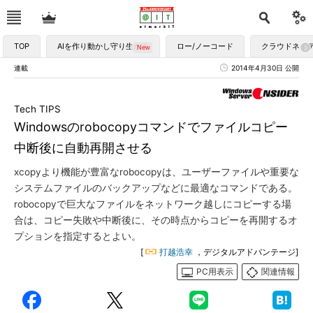
TOP
AIを作り動かし守り生かす
ロー/ノーコード
クラウドネイ
連載
2014年4月30日 公開
Tech TIPS
Windowsのrobocopyコマンドでファイルコピー
中断後に自動再開させる
xcopyより機能が豊富なrobocopyは、ユーザーファイルや重要な
システムファイルのバックアップなどに最適なコマンドである。
robocopyで巨大なファイルをネットワーク越しにコピーする場
合は、コピー失敗や中断後に、その時点からコピーを再開するオ
プションを指定するとよい。
[
打越浩幸
，デジタルアドバンテージ]
PC用表示
関連情報