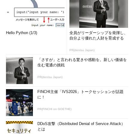
この場合、ファイルのサイズは正しいが、その内容は正しくな
い（未コピーの部分はゼロデータになるので、このファイルを使
用しないこと）。robocopyではファイルのコピー開始時に日付
Hello Python (1/3)
全員がリーダーシップを発揮し、
を「1980年1月2日午前9:00」にしてファイルサイズ分のディスク
自分より優れた人財を育成する
の確保を行い、コピーの途中でディスクの領域不足を起こさない
ようにしているので、コピー中はこのような状態になっている。
PR(dentsu Japan)
そしてファイルのコピーが全て完了した時点で、ファイルの更新
「さすが」と言われる驚きや感動を。新しい価値を
日付をコピー元のファイルと同じになるように変更している。
生む電通の挑戦
●/IPGオプションで帯域制御を行う場合の注意点
PR(dentsu Japan)
robocopyのオプションで、「
/ipg:
＜ミリ秒＞
」を指定する
FINCHI主催「IVS2026」トークセッションが話題
と、1ブロックコピーするごとに指定した時間だけ、ウェイト
に！
（待ち時間）を入れることができる（ipg=inter packet gap）。
これは、robocopyのファイルコピーでネットワーク帯域（ロー
PR(FINCHI on GOETHE)
カルディスク間でのコピーの場合は、ディスクインターフェース
の帯域）を100％占有させないようにするためのオプションだ
DDoS攻撃（Distributed Denial of Service Attack）
が、これを使う場合は少し注意が必要である。
とは