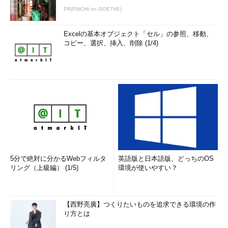
類を選択／変更する
（TIPS）
PR(FINCHI on GOETHE)
Windowsのrobocopyコマンドでフォルダーをバックアッ
プ／同期させる
（TIPS）
Excelの基本オブジェクト「セル」の参照、移動、
コピー、選択、挿入、削除 (1/4)
xcopyでファイルをバックアップする
（TIPS）
WindowsのRichCopyでフォルダをバックアップ／同期さ
せる
（TIPS）
Windowsのリモートデスクトップでリモートコンピュー
タとファイルをコピー＆ペーストする
（TIPS）
「
Tech TIPS
」
5分で絶対に分かるWebフィルタ
英語版と日本語版、どっちのOS
リング（上級編） (1/5)
環境が使いやすい？
【西野亮廣】つくりたいものを追求できる環境の作
り方とは