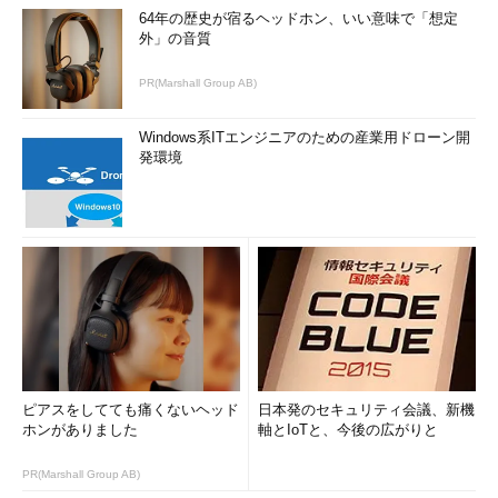
64年の歴史が宿るヘッドホン、いい意味で「想定
外」の音質
PR(Marshall Group AB)
Windows系ITエンジニアのための産業用ドローン開
発環境
ピアスをしてても痛くないヘッド
日本発のセキュリティ会議、新機
ホンがありました
軸とIoTと、今後の広がりと
PR(Marshall Group AB)