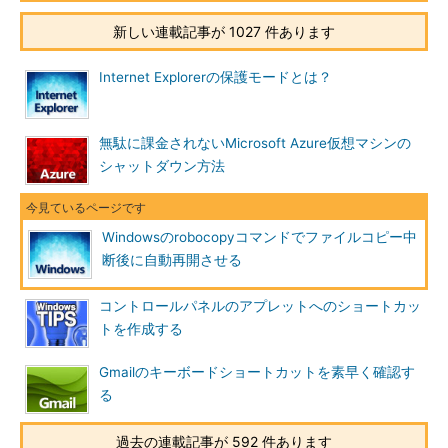
前回のコピーが完全に終了していなければ、その続きからコピー
が開始される。途中までコピーされているファイルがあれば、そ
新しい連載記事が 1027 件あります
の続きから継続して差分だけコピーが行われるので、ファイル全
体をコピーするよりも速くコピーが終了する（中断している間に
Internet Explorerの保護モードとは？
元のファイルが更新された場合は、全体がコピーし直される）。
この機能は、ネットワーク経由で大きなファイルをコピー／バ
無駄に課金されないMicrosoft Azure仮想マシンの
ックアップするような場合、ネットワーク接続が不安定だった
シャットダウン方法
り、混雑していてファイル全体のコピーが失敗するようなケース
では大いに役に立つ。逆に、ローカルのディスク間でファイルを
コピーする場合や、小さなファイルばかりをコピーするような場
Windowsのrobocopyコマンドでファイルコピー中
合にはあまり目立った違いはない。
断後に自動再開させる
●コピーが失敗しているかどうか手軽に確認する方法
コントロールパネルのアプレットへのショートカッ
トを作成する
ファイルのコピーが途中で失敗しているかどうかを確認するに
はコピー時の進捗画面を見るか、ログファイルを確認すればよい
Gmailのキーボードショートカットを素早く確認す
が、ログファイルを残していない場合は、コピー先ファイルの日
る
付を見ればよい。ファイルの更新時刻が「
1980年1月2日午前
9:00
」（日本語OSの場合）になっていれば、途中で転送が中断
過去の連載記事が 592 件あります