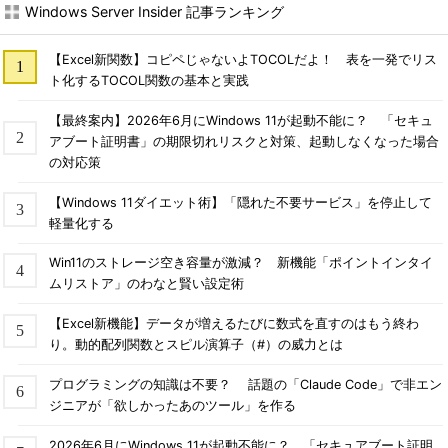
Windows Server Insider 記事ランキング
【Excel新関数】コピペじゃないよTOCOLだよ！ 表を一発でリス
ト化するTOCOL関数の基本と実践
【最終案内】2026年6月にWindows 11が起動不能に？ 「セキュ
アブート証明書」の期限切れリスクと対策、起動しなくなった場合
の対応策
【Windows 11ダイエット術】「隠れた不要サービス」を停止して
軽量化する
Win11のストレージ空き容量が激減？ 新機能「ポイントインタイ
ムリストア」のわなと賢い設定術
【Excel新機能】データが増えるたびに数式を直すのはもう終わ
り。動的配列関数とスピル演算子（#）の威力とは
プログラミングの知識は不要？ 話題の「Claude Code」で非エン
ジニアが「欲しかったあのツール」を作る
2026年6月にWindows 11が起動不能に？ 「セキュアブート証明