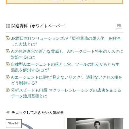
されていることを表す。
K:\VHDbackup>
dir
ドライブ H のボリューム ラベルは VHDBACKUPVOL です
関連資料（ホワイトペーパー）
PR
ボリューム シリアル番号は 7643-5BC5 です
JR西日本ITソリューションズが「監視業務の属人化」を解消
K:\VHDbackup のディレクトリ
した方法とは?
AIの急速進化で新たな脅威も、AIワークロード特有のリスクに
2014/04/25 11:02 <DIR> .
対処するには
2014/04/25 11:02 <DIR> ..
自律型AIエージェントの落とし穴、ツールの乱立がもたらす
2012/12/10 16:21 8,871,283,200 SVR2012DcSP0.vhd
…正
混乱を解消するには?
しくコピー済みのファイル
AIエージェントに潜む“見えないリスク”、過剰なアクセス権を
1980/01/02
09:00 8,527,020,032 SVR2012R2DcSP0.vhdx
どう制御する?
…中断したファイル。日付が1980年になっている
分析スピードもF1級 マクラーレンレーシングの成功を支える
2 個のファイル 17,398,303,232 バイト
データ活用基盤とは
2 個のディレクトリ 842,887,069,696バイトの空き領
域
チェックしておきたい人気記事
K:\VHDbackup>