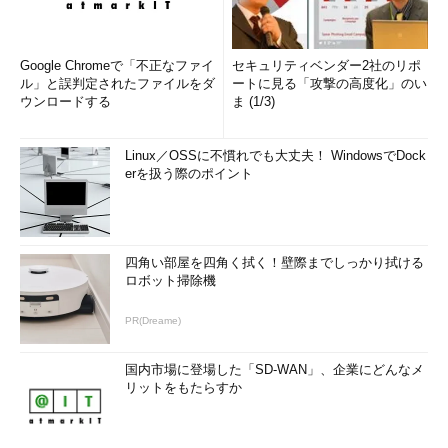
Google Chromeで「不正なファイ
セキュリティベンダー2社のリポ
ル」と誤判定されたファイルをダ
ートに見る「攻撃の高度化」のい
ウンロードする
ま (1/3)
Linux／OSSに不慣れでも大丈夫！ WindowsでDock
erを扱う際のポイント
四角い部屋を四角く拭く！壁際までしっかり拭ける
ロボット掃除機
PR(Dreame)
国内市場に登場した「SD-WAN」、企業にどんなメ
リットをもたらすか