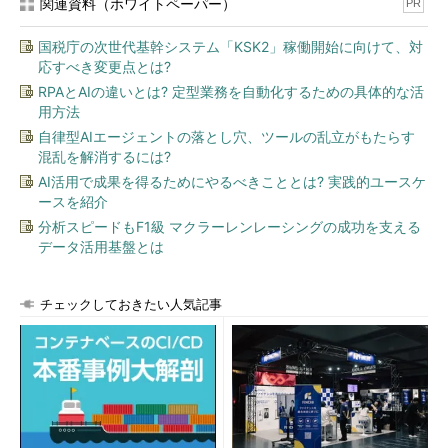
関連資料（ホワイトペーパー）
PR
国税庁の次世代基幹システム「KSK2」稼働開始に向けて、対
応すべき変更点とは?
RPAとAIの違いとは? 定型業務を自動化するための具体的な活
用方法
自律型AIエージェントの落とし穴、ツールの乱立がもたらす
混乱を解消するには?
AI活用で成果を得るためにやるべきこととは? 実践的ユースケ
ースを紹介
分析スピードもF1級 マクラーレンレーシングの成功を支える
データ活用基盤とは
チェックしておきたい人気記事