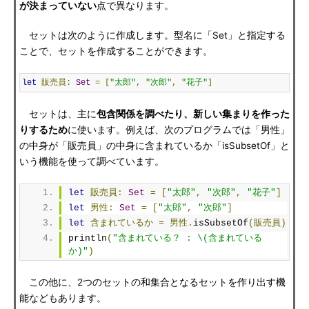
が決まっていない
点で異なります。
セットは次のように作成します。型名に「Set」と指定する
ことで、セットを作成することができます。
let
販売員:
Set
=
[
"太郎"
,
"次郎"
,
"花子"
]
セットは、主に
包含関係を調べたり、新しい集まりを作った
りするため
に使います。例えば、次のプログラムでは「男性」
の中身が「販売員」の中身に含まれているか「isSubsetOf」と
いう機能を使って調べています。
let
販売員:
Set
=
[
"太郎"
,
"次郎"
,
"花子"
]
let
男性:
Set
=
[
"太郎"
,
"次郎"
]
let
含まれているか
=
男性.
isSubsetOf
(販売員)
println
(
"含まれている？ : \(含まれている
か)"
)
この他に、2つのセットの和集合となるセットを作り出す機
能などもあります。