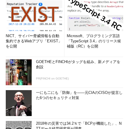
NICT、サイバー脅威情報を自動
Microsoft、プログラミング言語
集約できるWebアプリ「EXIST」
「TypeScript 3.4」のリリース候
を公開
補版（RC）を公開
GOETHEとFINCHIがタッグを組み、新メディアを
創設
PR(FINCHI on GOETHE)
一にも二にも「防御」を――元CIAのCISOが提言し
た6つのセキュリティ対策
2018年の災害では34.2％で「BCPが機能した」、N
TTデータ経営研究所が調査