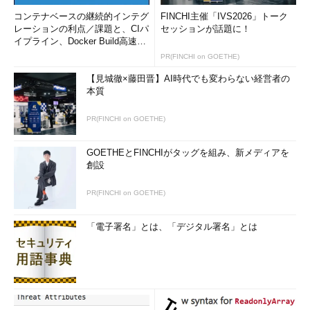
コンテナベースの継続的インテグ
FINCHI主催「IVS2026」トーク
レーションの利点／課題と、CIパ
セッションが話題に！
イプライン、Docker Build高速化
のコツ (1/2...
PR(FINCHI on GOETHE)
【見城徹×藤田晋】AI時代でも変わらない経営者の
本質
PR(FINCHI on GOETHE)
GOETHEとFINCHIがタッグを組み、新メディアを
創設
PR(FINCHI on GOETHE)
「電子署名」とは、「デジタル署名」とは