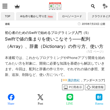
TOP
AIを作り動かし守り生かす
ロー/ノーコード
クラウドネイ
連載
2015年7月23日 公開
初心者のためのSwiftで始めるプログラミング入門（5）
Swiftで値の集まりを使いこなそう――配列
（Array）、辞書（Dictionary）の作り方、使い方
（1/2 ページ）
本連載では、これからプログラミングやiPhoneアプリ開発を始め
てみたい方を対象に、開発に必要な知識を基礎から解説していき
ます。今回は、配列と辞書の作り方や、それぞれの値の参照、更
新、追加、削除など、使い方について。
[
諏訪悠紀
，アンダースコア]
PC用表示
関連情報
Share
Post
LINE
Hatena