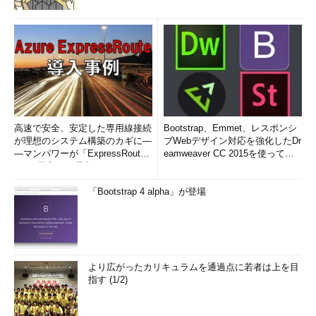
高速で安全、安定した専用線接続
Bootstrap、Emmet、レスポンシ
が理想のシステム構築のカギに―
ブWebデザイン対応を強化したDr
―マンパワーが「ExpressRout
eamweaver CC 2015を使って
e」を導入した理由
み...
「Bootstrap 4 alpha」が登場
より広がったカリキュラムを通過点に若者は上を目
指す (1/2)