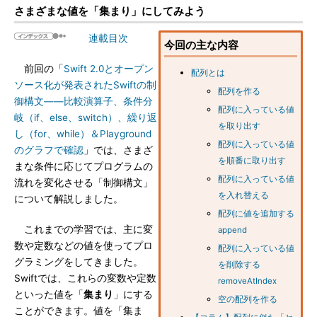
さまざまな値を「集まり」にしてみよう
連載目次
今回の主な内容
前回の「
Swift 2.0とオープン
配列とは
ソース化が発表されたSwiftの制
配列を作る
御構文――比較演算子、条件分
配列に入っている値
岐（if、else、switch）、繰り返
を取り出す
し（for、while）＆Playground
配列に入っている値
のグラフで確認
」では、さまざ
を順番に取り出す
まな条件に応じてプログラムの
配列に入っている値
流れを変化させる「制御構文」
を入れ替える
について解説しました。
配列に値を追加する
これまでの学習では、主に変
append
数や定数などの値を使ってプロ
配列に入っている値
グラミングをしてきました。
を削除する
Swiftでは、これらの変数や定数
removeAtIndex
といった値を「
集まり
」にする
空の配列を作る
ことができます。値を「集ま