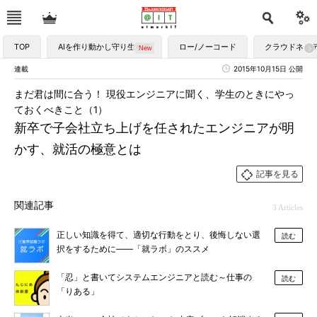
TOP
AIを作り動かし守り生かす
ロー/ノーコード
クラウドネイ
連載
2015年10月15日 公開
まだ君は間に合う！ 現役エンジニアに聞く、学生のときにやっ
ておくべきこと（1）
新卒で子会社立ち上げを任されたエンジニアが明
かす、就活の極意とは
記事を見る
関連記事
3 Articles
正しい知識を得て、適切な行動をとり、後悔しない選
読む
択をするために――「就ラボ」のススメ
「忍」と書いてシステムエンジニアと読む～仕事の
読む
「りある」