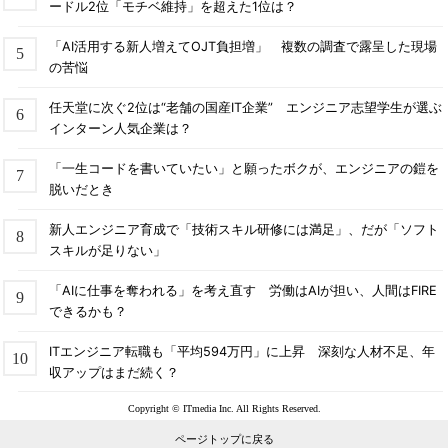
ードル2位「モチベ維持」を超えた1位は？
「AI活用する新人増えてOJT負担増」 複数の調査で露呈した現場
の苦悩
任天堂に次ぐ2位は“老舗の国産IT企業” エンジニア志望学生が選ぶ
インターン人気企業は？
「一生コードを書いていたい」と願ったボクが、エンジニアの鎧を
脱いだとき
新人エンジニア育成で「技術スキル研修には満足」、だが「ソフト
スキルが足りない」
「AIに仕事を奪われる」を考え直す 労働はAIが担い、人間はFIRE
できるかも？
ITエンジニア転職も「平均594万円」に上昇 深刻な人材不足、年
収アップはまだ続く？
Copyright © ITmedia Inc. All Rights Reserved.
ページトップに戻る