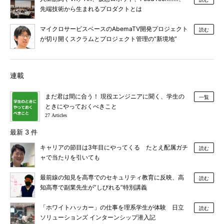
先端技術から生まれるプロダクトとは
マイクロサービスベースのAbemaTV開発プロジェクト
読む
が切り開くスクラムとプロジェクト管理の“新境地”
連載
まだ君は間に合う！ 現役エンジニアに聞く、学生の
一覧
ときにやっておくべきこと
27 Articles
最新 3 件
キャリアの節目は3年目にやってくる たとえ配属ガチ
読む
ャで当たりを引いても
最前線の知見を高専でのセキュリティ教育に反映、高
読む
知高専で副業先生が”しびれる”特別講義
「ホワイトハッカー」の仕事を理系学生が体験 日立
読む
ソリューションズ インターンシップ潜入記