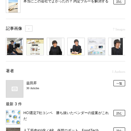
本当にこの会社でよかったの？ 内定ブルーを解消する
読む
記事画像
＋
7 Images
1
2
3
4
5
6
7
著者
1 Authors
益田昇
一覧
30 Articles
最新 3 件
HCI選定7社コンペ 勝ち抜いたベンダーの提案がこれ
読む
だ
人工筋肉やVR／AR、仮想ロボット、FoodTech……、
読む