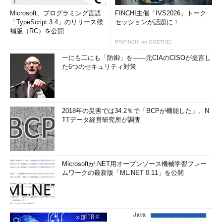
Exadata」をはじめ、「Oracle Ecalogic」「Oracle Big Data
Microsoft、プログラミング言語
FINCHI主催「IVS2026」トーク
Appliance」「Oracle Zero Data Loss Recovery
「TypeScript 3.4」のリリース候
セッションが話題に！
補版（RC）を公開
Appliance（ZDLRA）」など、ハードウエアとソフトウエアをあ
PR(FINCHI on GOETHE)
らかじめ事前構成し、用途に応じて最適化して提供する製品群を
「エンジニアドシステム」と呼称している。同じく「コンバージ
一にも二にも「防御」を――元CIAのCISOが提言し
ドインフラストラクチャ」も、ハードウエアとソフトウエアを最
た6つのセキュリティ対策
適化して構成し、セキュリティの担保、一元的な管理、単一の窓
口でサポートを受けられるなどを訴求する製品群を示す言葉だ。
前者は製品群やブランドの名称として、後者は製品提供の戦略の
2018年の災害では34.2％で「BCPが機能した」、N
ために用いているとのことである。
TTデータ経営研究所が調査
新データベースマシンと新プロセッサー
「SPARC M7」を投入
Microsoftが.NET用オープンソース機械学習フレー
ムワークの最新版「ML.NET 0.11」を公開