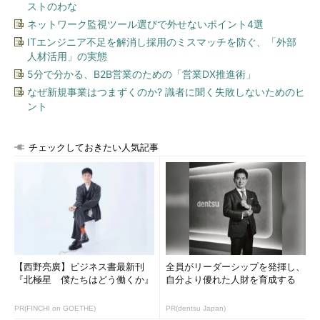
ストのわな
た知識や手法をそのまま生かしながら、クラウドへの移行を進め
ネットワーク監視ツール選びで外せないポイント4選
られる、ということだ。オンプレミスとクラウドをシームレスに
ITエンジニア不足を解消し採用のミスマッチを防ぐ、「外部
行き来でき、クラウドで大丈夫かを気軽に試せる。オンプレミス
人材活用」の実態
→クラウドの一方通行でないのが、「すぐ全てをクラウドへ移行
5分で分かる、B2B営業のための「営業DX推進術」
できるわけではない」と考える企業には特に必要なことと説明す
なぜ新規事業はつまずくのか? 識者に聞く失敗しないためのヒ
る。
ント
オンプレミスとクラウドの連携を進めるオラクル独自の取り組
みとして、Oracle Cloudで提供するコンピューティング環境と同
チェックしておきたい人気記事
じ構成を提供するプライベートクラウドパッケージ「Oracle
Private Cloud Appliance」を用意する。パブリッククラウドでも
プライベートクラウドでも、同じ製品、同じアーキテクチャ、同
一の標準規格で、同じスキルで運用を実現するのが武器だとい
う。「パブリッククラウドの使い勝手やコストメリットは魅力だ
が、重要なデータは自社管理外の環境へ置けない制約がある顧
客」へ向けて提供する。「これらのサービスは、コンバージドイ
【西野亮廣】ビジネス書最新刊
全員がリーダーシップを発揮し、
ンフラストラクチャ事業戦略のポイントです」とドナテリ氏は述
『北極星 僕たちはどう働くか』
自分より優れた人財を育成する
べる。
PR(FINCHI on GOETHE)
PR(dentsu Japan)