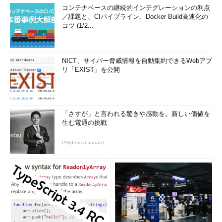
プライベートクラウド向け製品にはこの他に、自社データセン
コンテナベースの継続的インテグレーションの利点
ターのファイアウォールの内側へ置く運用を想定するクラウドに
／課題と、CIパイプライン、Docker Build高速化の
あらかじめ最適化したアプライアンス「Oracle Public Cloud
コツ (1/2...
Machine」も用意する。
「今オラクルが出荷しているのは、未来のITインフラストラク
NICT、サイバー脅威情報を自動集約できるWebアプ
チャです」（ドナテリ氏）
リ「EXIST」を公開
「さすが」と言われる驚きや感動を。新しい価値を
生む電通の挑戦
PR(dentsu Japan)
ハイブリッドクラウド（Oracle Hybrid Cloud Ser
vices）、プライベートクラウド（Oracle Private
Cloud）、自社データセンター内のOracle Clou
d、三つのクラウド導入オプションを用意し、柔軟
性を高める
なおオラクルは、データベース専用マシンの「Oracle