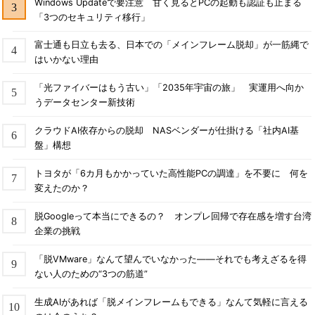
Windows Updateで要注意 甘く見るとPCの起動も認証も止まる
「3つのセキュリティ移行」
富士通も日立も去る、日本での「メインフレーム脱却」が一筋縄で
はいかない理由
「光ファイバーはもう古い」「2035年宇宙の旅」 実運用へ向か
うデータセンター新技術
クラウドAI依存からの脱却 NASベンダーが仕掛ける「社内AI基
盤」構想
トヨタが「6カ月もかかっていた高性能PCの調達」を不要に 何を
変えたのか？
脱Googleって本当にできるの？ オンプレ回帰で存在感を増す台湾
企業の挑戦
「脱VMware」なんて望んでいなかった――それでも考えざるを得
ない人のための“3つの筋道”
生成AIがあれば「脱メインフレームもできる」なんて気軽に言える