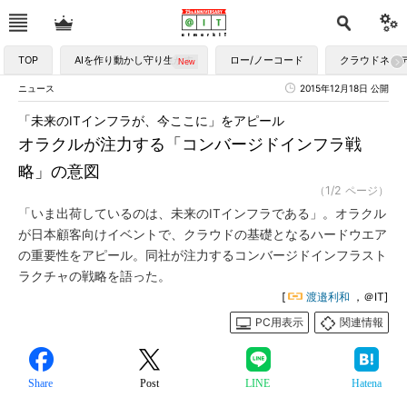
TOP
AIを作り動かし守り生かす
ロー/ノーコード
クラウドネイ
ニュース
2015年12月18日 公開
「未来のITインフラが、今ここに」をアピール
オラクルが注力する「コンバージドインフラ戦
略」の意図
（1/2 ページ）
「いま出荷しているのは、未来のITインフラである」。オラクル
が日本顧客向けイベントで、クラウドの基礎となるハードウエア
の重要性をアピール。同社が注力するコンバージドインフラスト
ラクチャの戦略を語った。
[
渡邉利和
，＠IT]
PC用表示
関連情報
Share
Post
LINE
Hatena