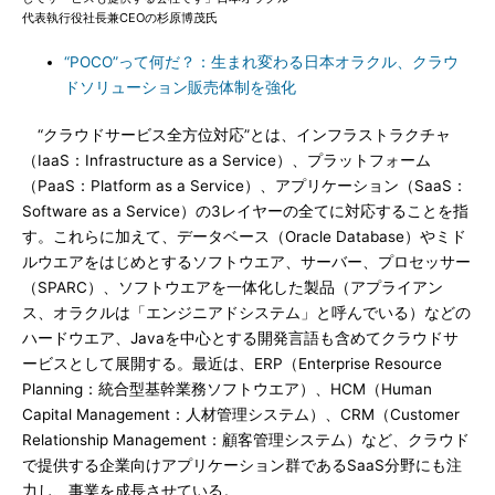
代表執行役社長兼CEOの杉原博茂氏
“POCO”って何だ？：生まれ変わる日本オラクル、クラウ
ドソリューション販売体制を強化
“クラウドサービス全方位対応”とは、インフラストラクチャ
（IaaS：Infrastructure as a Service）、プラットフォーム
（PaaS：Platform as a Service）、アプリケーション（SaaS：
Software as a Service）の3レイヤーの全てに対応することを指
す。これらに加えて、データベース（Oracle Database）やミド
ルウエアをはじめとするソフトウエア、サーバー、プロセッサー
（SPARC）、ソフトウエアを一体化した製品（アプライアン
ス、オラクルは「エンジニアドシステム」と呼んでいる）などの
ハードウエア、Javaを中心とする開発言語も含めてクラウドサ
ービスとして展開する。最近は、ERP（Enterprise Resource
Planning：統合型基幹業務ソフトウエア）、HCM（Human
Capital Management：人材管理システム）、CRM（Customer
Relationship Management：顧客管理システム）など、クラウド
で提供する企業向けアプリケーション群であるSaaS分野にも注
力し、事業を成長させている。