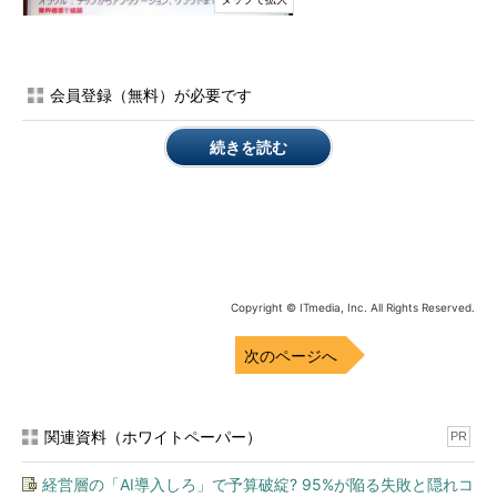
会員登録（無料）が必要です
続きを読む
チップからアプリケーション、クラウドまで統合
して提供する、オラクルのコンバージドインフラ
ストラクチャ
オラクルは前述の通り、クラウド戦略の一部としてさまざまな
企業向けアプリケーションをSaaSで提供するビジネスを加速さ
せている。ポイントは、こうしたソフトウエアサービスはもちろ
Copyright © ITmedia, Inc. All Rights Reserved.
ん、同社のクラウドサービスのプラットフォームとして採用する
ハードウエア群についても、クラウドでも、オンプレミスでも活
次のページへ
用可能な形で企業ユーザーへ提供することにある。この結果、ユ
ーザーはオンプレミス、プライベートクラウド、パブリッククラ
ウドを隔てなく、同じプラットフォーム／ソフトウエアで使える
関連資料（ホワイトペーパー）
PR
環境を提供できる。
経営層の「AI導入しろ」で予算破綻? 95%が陥る失敗と隠れコ
つまり、現在運用するオンプレミス型システムとこれまで培っ