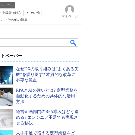
ペーパー
・中級者向けAI
その他
マイページ
ws
その他の特集
イトペーパー
なぜDXの取り組みは“よくある失
敗”を繰り返す? 本質的な改革に
必要な視点
RPAとAIの違いとは? 定型業務を
k
自動化するための具体的な活用
方法
経営企画部門のRPA導入はどう進
める? エンジニア不足でも実現さ
せる秘訣
人手不足で増える定型業務をど