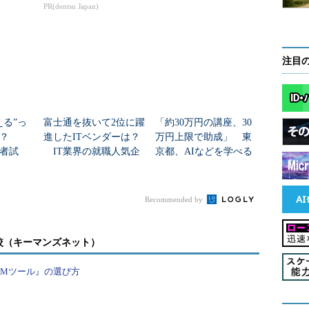
PR(dentsu Japan)
タ デスクトップ」の提供
注目
より、ラボ試験は今までより「複雑になり、試験中に
シスコ）。これに合わせて、ラボ試験においては受験
デスクトップ」が用意されるようになる。
える”っ
富士通を抜いて2位に躍
「約30万円の講座、30
と？
進したITベンダーは？
万円上限で助成」 東
のような狙いがあるだろうか。
者試
IT業界の就職人気企
京都、AIなどを学べる
る
業トップ20
「若手エンジニアコー
の影響
ス」受講者募集中
Recommended by
「最新テクノロジー」
由は、「ITエキスパー
較（キーマンズネット）
」であるという。その
なトレンドの変化、「端
PMツール』の選び方
」（コルノ氏）。