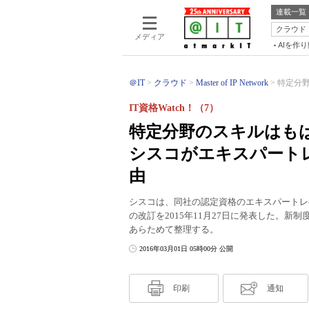
連載一覧
クラウド
メディア
AIを作
＠IT
クラウド
Master of IP Network
特定分野
IT資格Watch！（7）
特定分野のスキルはも
シスコがエキスパートレ
由
シスコは、同社の認定資格のエキスパートレベルに位置する「C
の改訂を2015年11月27日に発表した。新
あらためて整理する。
2016年03月01日 05時00分 公開
印刷
通知