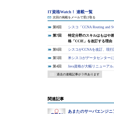
IT資格Watch！ 連載一覧
次回の掲載をメールで受け取る
8
シスコ「CCNA Routing a
7
特定分野のスキルはもはや
格「CCIE」を改訂する理由
6
シスコがCCNAを改訂、現行
5
米シスコがデータセンター
CCIE改訂の概要
4
Java資格が大幅リニューアル。Br
過去の連載記事が 3 件あります
今回の改訂内容についてあらため
られる。
筆記試験のドメイン（試験項
関連記事
CCIEは「筆記試験」と「ラ
の新たなドメイン（試験項目）
あまたのサーバエンジニ