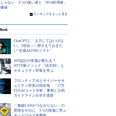
じゃない 3つの使い道と「IPv4枯渇後」
の価値
»
ランキングをもっと見る
Book
ChatGPTに「入力してはいけな
い」5項目――押さえておきた
い“生成AIのNGリスト”
API設計の常識が変わる？
HTTP新メソッド「QUERY」と
セキュリティ対策を学ぶ
フロンティアAIとサイバーセキ
ュリティ対策の現在地 「17万
行のAIコード分析」事例と公的
ガイドラインが示す道筋
「無線LANがつながらない」の
苦情をゼロに 3つの現場に学ぶ
ネットワーク改善術