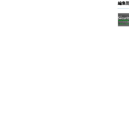
心はインフラからアプリ
編集
インフラだけにフォー
化にエンジニアが対応
言う。また、インフラ
シスコ 製品戦略マネージャ アントネ
成の「非サイロ化」が
ッラ・コルノ（Antonella Corno）氏
には、全ての領域に関
。
ラウド」「ネットワーク プログラマビリティ」
oT）」の三つを選択したのは、外部の専門家へのインタビューや、
セスを経て、各技術分野の重要性の見積もりを行っ
点比率も、このプロセスの中で決定されたものだ。
ルの資格から改訂を始めるのは、彼らがしばしば顧
する「質問をされたり」「意見を求められたり」す
、「IoTが弊社に与えるインパクトはどの程度のもの
らの質問に対して、エキスパートレベルのエンジニ
には、「
誰よりも早くトレンドに追い付いておく必