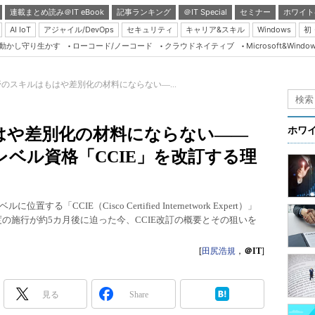
連載まとめ読み＠IT eBook
記事ランキング
＠IT Special
セミナー
ホワイト
AI IoT
アジャイル/DevOps
セキュリティ
キャリア&スキル
Windows
初
り動かし守り生かす
ローコード/ノーコード
クラウドネイティブ
Microsoft&Windo
Server & Storage
HTML5 + UX
のスキルはもはや差別化の材料にならない―...
Smart & Social
Coding Edge
はや差別化の材料にならない――
ホワ
Java Agile
ベル資格「CCIE」を改訂する理
Database Expert
Linux ＆ OSS
CIE（Cisco Certified Internetwork Expert）」
Master of IP Networ
制度の施行が約5カ月後に迫った今、CCIE改訂の概要とその狙いを
Security & Trust
[
田尻浩規
，
＠IT
]
Test & Tools
Insider.NET
見る
Share
ブログ