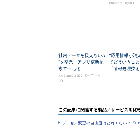
べるコースの中身は？
PR(dentsu Japan)
ラボ試験での「デュアル モニ
試験のフレームワーク変更に
大きな画面が必要となる」（
者向けに「デュアル モニタ 
社内データを扱えないA
“応用情報が消
Iを卒業 アプリ横断検
てどういうこ
これら3点の改訂事項の背景にはど
索で一元化
「情報処理技術
験」はこう変わ
PR(ITmedia エンタープライ
改訂の背景と狙い、受験者へ
ズ)
コルノ氏によれば、今回の改訂で
を筆記試験の項目として追加した理
この記事に関連する製品／サービスを比
トに求められるスキルセットの変化
背景には、近年のITにおける大き
プロセス変更の自由度はどれくらい？『B
的に表すなら『デジタル化』がある