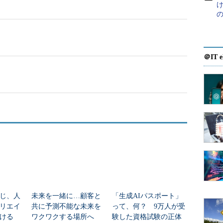
け
ings（IoT）」からなる「最新テクノロジー」が追加される。
点割合は10％で、残りの90％は従来通りの「コア テ
。また、最新テクノロジードメインは、今後のテクノ
る形で、およそ1年スパンで更新される予定。
＠IT e
化（「CCIE Data Center」から順次適用）
ラボ試験それぞれで全く異なる試験項目が準備されてい
、筆記試験、ラボ試験でドメインが一本化され、試験
な試験形式は、はじめに「CCIE Data Center」
され、他の領域のCCIE試験に対しても、その後の改訂時
じ、人
未来を一緒に…顧客と
「生成AIパスポート」
リエイ
共に予測不能な未来を
って、何？ 9万人が受
ける
ワクワクする場所へ
験した資格試験の正体