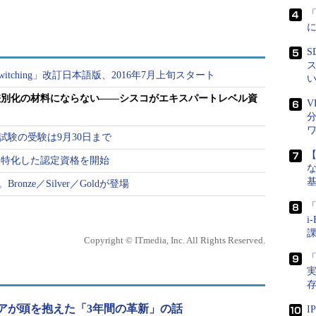
S
ス
nd Switching」改訂日本語版、2016年7月上旬スタート
差別化の材料にならない――シスコがエキスパートレベル資
V
試験の受験は9月30日まで
に特化した認定資格を開始
な
onze／Silver／Goldが登場
「
て整理すると、大きく、以下の三つの変更点が挙げ
i
Copyright © ITmedia, Inc. All Rights Reserved.
目）に、「最新テクノロジー」を追加
実
存
ボ試験」の二部構成となっているが、そのうち筆記試験
として「クラウド」「ネットワーク プログラマビリ
アが頭を抱えた「3年間の革新」の話