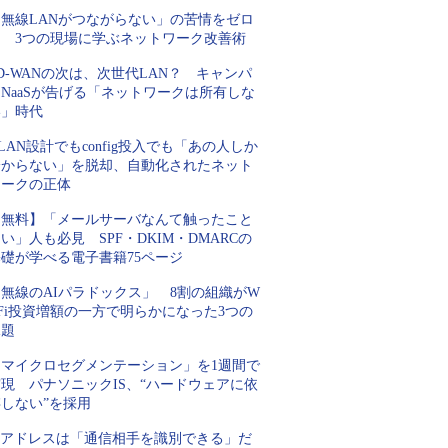
「無線LANがつながらない」の苦情をゼロ
に 3つの現場に学ぶネットワーク改善術
D-WANの次は、次世代LAN？ キャンパ
NaaSが告げる「ネットワークは所有しな
い」時代
LAN設計でもconfig投入でも「あの人しか
分からない」を脱却、自動化されたネット
ワークの正体
【無料】「メールサーバなんて触ったこと
い」人も必見 SPF・DKIM・DMARCの
基礎が学べる電子書籍75ページ
無線のAIパラドックス」 8割の組織がW
-Fi投資増額の一方で明らかになった3つの
課題
「マイクロセグメンテーション」を1週間で
現 パナソニックIS、“ハードウェアに依
しない”を採用
IPアドレスは「通信相手を識別できる」だ