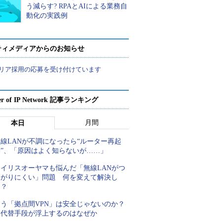
う減らす? RPAとAIによる業務自
動化の実践例
ティメディアからのお知らせ
リア採用の応募を受け付けています
er of IP Network 記事ランキング
月間
本日
線LANが不調になったら“ルーター再起
動”、「原因はよく知らないが……」
アイリスオーヤマも悩んだ「無線LANがつ
ながりにくい」問題 何を変えて解決し
た？
もう「拠点間VPN」は安全じゃないのか？
代替手段が浮上するのはなぜか