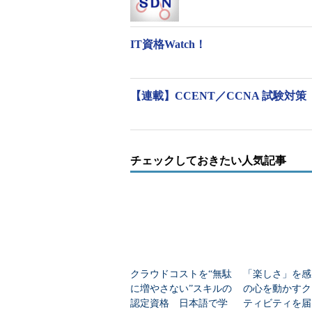
ティ」「Internet of Th
最新テクノロジードメインの配
IT資格Watch！
クノロジー」ドメインとなる
ロジートレンドの変化に対応す
【連載】CCENT／CCNA 試験対策
筆記試験とラボ試験のドメインを一本
従来のCCIEでは筆記試験と
たが、改訂後バージョンでは
内容が統合される（下図）。この新た
チェックしておきたい人気記事
に2016年7月25日以降適用
に順次適用される予定。
クラウドコストを“無駄
「楽しさ」を感
に増やさない”スキルの
の心を動かすク
認定資格 日本語で学
ティビティを届