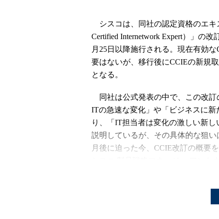
シスコは、同社の認定資格のエキスパ
Certified Internetwork Exp
月25日以降施行される。現在有効な
要はないが、移行後にCCIEの新規
となる。
同社は公式発表の中で、この改訂
ITの急速な変化」や「ビジネスに
り、「IT担当者は変化の激しい新
説明しているが、その具体的な狙い
月後に迫った今、CCIE改訂の概要
シスコ 製品戦略マネージャ アントネッラ
ンク
）。