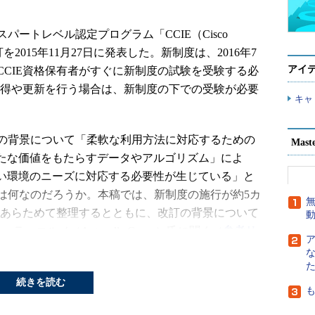
ートレベル認定プログラム「CCIE（Cisco
ert）」の改訂を2015年11月27日に発表した。新制度は、2016年7
アイ
CCIE資格保有者がすぐに新制度の試験を受験する必
取得や更新を行う場合は、新制度の下での受験が必要
キャ
の背景について「柔軟な利用方法に対応するための
Mast
新たな価値をもたらすデータやアルゴリズム」によ
しい環境のニーズに対応する必要性が生じている」と
は何なのだろうか。本稿では、新制度の施行が約5カ
無
をあらためて整理するとともに、改訂の背景について
・コルノ（Antonella Corno）氏に聞く（
参考リ
続きを読む