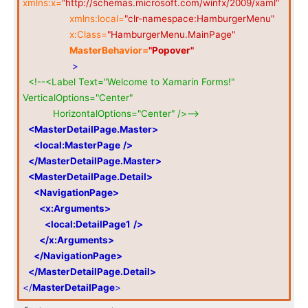
xmlns:x=
"http://schemas.microsoft.com/winfx/2009/xaml"
xmlns:local=
"clr-namespace:HamburgerMenu"
x:Class=
"HamburgerMenu.MainPage"
MasterBehavior=
"Popover"
>
<!--<Label Text="Welcome to Xamarin Forms!"
VerticalOptions="Center"
HorizontalOptions="Center" />-->
<MasterDetailPage.Master>
<local:MasterPage
/>
</MasterDetailPage.Master>
<MasterDetailPage.Detail>
<NavigationPage>
<x:Arguments>
<local:DetailPage1
/>
</x:Arguments>
</NavigationPage>
</MasterDetailPage.Detail>
</
MasterDetailPage
>