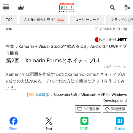
TOP
AIを作り動かし守り生かす
ロー/ノーコード
クラウドネイ
特集
2016年11月2日 公開
特集：Xamarin＋Visual Studioで始めるiOS／Android／UWPアプ
リ開発
第2回：Xamarin.FormsとネイティブUI
（4/5 ページ）
Xamarinでは画面を作成するのにXamarin.FormsとネイティブUI
の2つの方法がある。それぞれの方法で簡単なアプリを作ってみ
よう。
[
山本康彦
，BluewaterSoft／Microsoft MVP for Windows
Development]
PC用表示
関連情報
Share
Post
LINE
Hatena