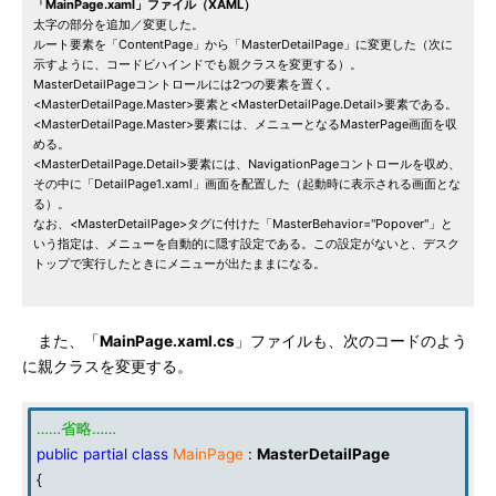
「MainPage.xaml」ファイル（XAML）
太字の部分を追加／変更した。
ルート要素を「ContentPage」から「MasterDetailPage」に変更した（次に
示すように、コードビハインドでも親クラスを変更する）。
MasterDetailPageコントロールには2つの要素を置く。
<MasterDetailPage.Master>要素と<MasterDetailPage.Detail>要素である。
<MasterDetailPage.Master>要素には、メニューとなるMasterPage画面を収
める。
<MasterDetailPage.Detail>要素には、NavigationPageコントロールを収め、
その中に「DetailPage1.xaml」画面を配置した（起動時に表示される画面とな
る）。
なお、<MasterDetailPage>タグに付けた「MasterBehavior="Popover"」と
いう指定は、メニューを自動的に隠す設定である。この設定がないと、デスク
トップで実行したときにメニューが出たままになる。
また、「
MainPage.xaml.cs
」ファイルも、次のコードのよう
に親クラスを変更する。
……省略……
public
partial
class
MainPage
:
MasterDetailPage
{