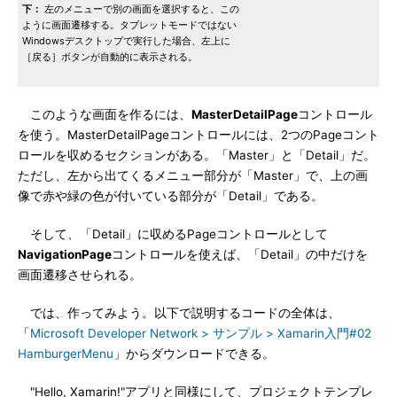
下：
左のメニューで別の画面を選択すると、この
ように画面遷移する。タブレットモードではない
Windowsデスクトップで実行した場合、左上に
［戻る］ボタンが自動的に表示される。
このような画面を作るには、
MasterDetailPage
コントロール
を使う。MasterDetailPageコントロールには、2つのPageコント
ロールを収めるセクションがある。「Master」と「Detail」だ。
ただし、左から出てくるメニュー部分が「Master」で、上の画
像で赤や緑の色が付いている部分が「Detail」である。
そして、「Detail」に収めるPageコントロールとして
NavigationPage
コントロールを使えば、「Detail」の中だけを
画面遷移させられる。
では、作ってみよう。以下で説明するコードの全体は、
「
Microsoft Developer Network > サンプル > Xamarin入門#02
HamburgerMenu
」からダウンロードできる。
"Hello, Xamarin!"アプリと同様にして、プロジェクトテンプレ