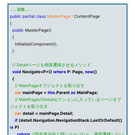
……省略……
public
partial
class
MasterPage
: ContentPage
{
public
MasterPage()
{
InitializeComponent();
}
// Detailページを画面遷移させるメソッド
void
Navigate
<
P
>()
where
P
:
Page
,
new
()
{
// MainPageオブジェクトを取り出す
var
mainPage
=
this
.
Parent
as
MainPage
;
// MainPageのDetailセクションに入っているページオブ
ジェクトを取り出す
var
detail
=
mainPage
.
Detail
;
if
(
detail
.
Navigation
.
NavigationStack
.
LastOrDefault
()
is
P
)
return
;
//現在表示中と同じページなら、画面遷移しない