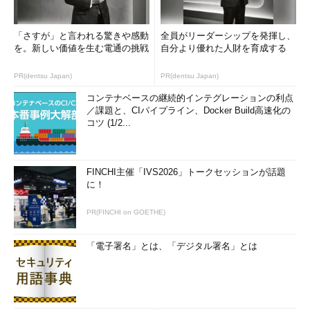
「さすが」と言われる驚きや感動
全員がリーダーシップを発揮し、
を。新しい価値を生む電通の挑戦
自分より優れた人財を育成する
PR(dentsu Japan)
PR(dentsu Japan)
コンテナベースの継続的インテグレーションの利点
／課題と、CIパイプライン、Docker Build高速化の
コツ (1/2...
FINCHI主催「IVS2026」トークセッションが話題
に！
PR(FINCHI on GOETHE)
「電子署名」とは、「デジタル署名」とは