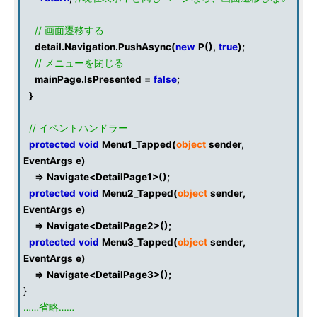
// 画面遷移する
detail
.
Navigation
.
PushAsync
(
new
P
(),
true
);
// メニューを閉じる
mainPage
.
IsPresented
=
false
;
}
// イベントハンドラー
protected
void
Menu1_Tapped
(
object
sender
,
EventArgs
e
)
=>
Navigate
<
DetailPage1
>();
protected
void
Menu2_Tapped
(
object
sender
,
EventArgs
e
)
=>
Navigate
<
DetailPage2
>();
protected
void
Menu3_Tapped
(
object
sender
,
EventArgs
e
)
=>
Navigate
<
DetailPage3
>();
}
……省略……