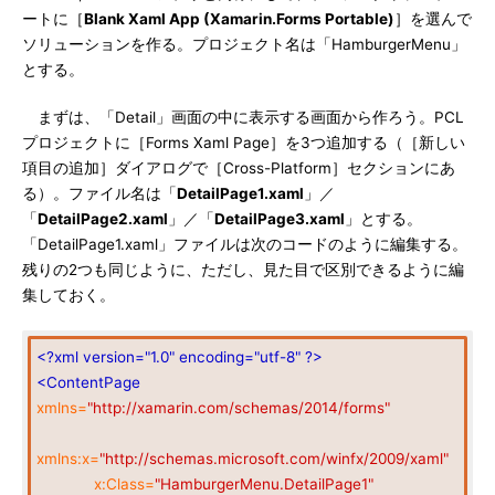
ートに［
Blank Xaml App (Xamarin.Forms Portable)
］を選んで
ソリューションを作る。プロジェクト名は「HamburgerMenu」
とする。
まずは、「Detail」画面の中に表示する画面から作ろう。PCL
プロジェクトに［Forms Xaml Page］を3つ追加する（［新しい
項目の追加］ダイアログで［Cross-Platform］セクションにあ
る）。ファイル名は「
DetailPage1.xaml
」／
「
DetailPage2.xaml
」／「
DetailPage3.xaml
」とする。
「DetailPage1.xaml」ファイルは次のコードのように編集する。
残りの2つも同じように、ただし、見た目で区別できるように編
集しておく。
<?xml version="1.0" encoding="utf-8" ?>
<ContentPage
xmlns=
"http://xamarin.com/schemas/2014/forms"
xmlns:x=
"http://schemas.microsoft.com/winfx/2009/xaml"
x:Class=
"HamburgerMenu.DetailPage1"