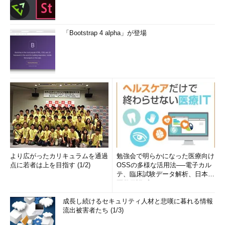
「Bootstrap 4 alpha」が登場
より広がったカリキュラムを通過
勉強会で明らかになった医療向け
点に若者は上を目指す (1/2)
OSSの多様な活用法──電子カル
テ、臨床試験データ解析、日本語
医学用語プラットフォーム、画...
成長し続けるセキュリティ人材と悲嘆に暮れる情報
流出被害者たち (1/3)