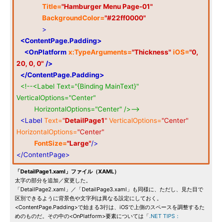
Title=
"Hamburger Menu Page-01"
BackgroundColor=
"#22ff0000"
>
<ContentPage.Padding>
<OnPlatform
x:TypeArguments=
"Thickness"
iOS=
"0,
20, 0, 0"
/>
</ContentPage.Padding>
<!--<Label Text="{Binding MainText}"
VerticalOptions="Center"
HorizontalOptions="Center" />-->
<Label
Text=
"
DetailPage1
"
VerticalOptions=
"Center"
HorizontalOptions=
"Center"
FontSize=
"Large"
/>
</ContentPage>
「DetailPage1.xaml」ファイル（XAML）
太字の部分を追加／変更した。
「DetailPage2.xaml」／「DetailPage3.xaml」も同様に、ただし、見た目で
区別できるように背景色や文字列は異なる設定にしておく。
<ContentPage.Padding>で始まる3行は、iOSで上側のスペースを調整するた
めのものだ。その中の<OnPlatform>要素については「
.NET TIPS：