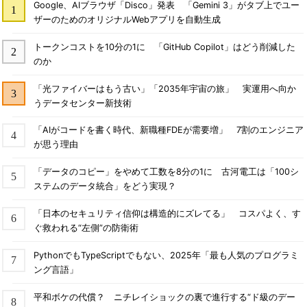
Google、AIブラウザ「Disco」発表 「Gemini 3」がタブ上でユー
ザーのためのオリジナルWebアプリを自動生成
トークンコストを10分の1に 「GitHub Copilot」はどう削減した
のか
「光ファイバーはもう古い」「2035年宇宙の旅」 実運用へ向か
うデータセンター新技術
「AIがコードを書く時代、新職種FDEが需要増」 7割のエンジニア
が思う理由
「データのコピー」をやめて工数を8分の1に 古河電工は「100シ
ステムのデータ統合」をどう実現？
「日本のセキュリティ信仰は構造的にズレてる」 コスパよく、す
ぐ救われる“左側”の防衛術
PythonでもTypeScriptでもない、2025年「最も人気のプログラミ
ング言語」
平和ボケの代償？ ニチレイショックの裏で進行する“ド級のデー