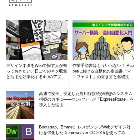
デザインネタをWebで探す人が知
作業手順書はもういらない！ Pup
っておきたい、日ごろのネタ収集
petにおける自動化の定義書「マ
と活用を効率化する4つのアプリ
ニフェスト」の書き方と基礎文法
(1/3)
まとめ (1/5)
高速で安全、安定した専用線接続が理想のシステム
構築のカギに――マンパワーが「ExpressRoute」を
導入した理由
Bootstrap、Emmet、レスポンシブWebデザイン対
応を強化したDreamweaver CC 2015を使ってみ...