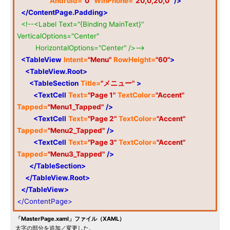
Android=
"0"
WinPhone=
"20,0,20,0"
/>
</ContentPage.Padding>
<!--<Label Text="{Binding MainText}"
VerticalOptions="Center"
HorizontalOptions="Center" />-->
<TableView
Intent=
"Menu"
RowHeight=
"60"
>
<TableView.Root>
<TableSection
Title=
"メニュー"
>
<TextCell
Text=
"Page 1"
TextColor=
"Accent"
Tapped=
"Menu1_Tapped"
/>
<TextCell
Text=
"Page 2"
TextColor=
"Accent"
Tapped=
"Menu2_Tapped"
/>
<TextCell
Text=
"Page 3"
TextColor=
"Accent"
Tapped=
"Menu3_Tapped"
/>
</TableSection>
</TableView.Root>
</TableView>
</ContentPage>
「MasterPage.xaml」ファイル（XAML）
太字の部分を追加／変更した。