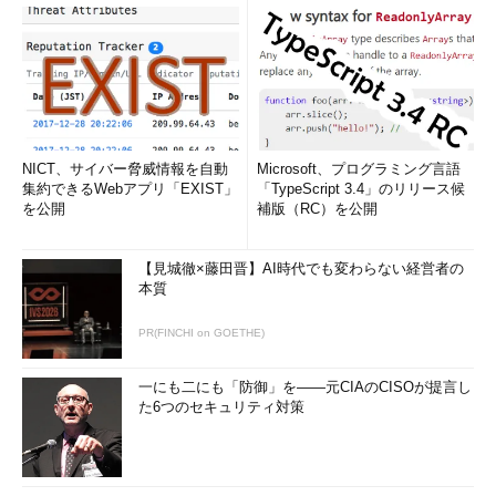
NICT、サイバー脅威情報を自動
Microsoft、プログラミング言語
集約できるWebアプリ「EXIST」
「TypeScript 3.4」のリリース候
を公開
補版（RC）を公開
【見城徹×藤田晋】AI時代でも変わらない経営者の
本質
PR(FINCHI on GOETHE)
一にも二にも「防御」を――元CIAのCISOが提言し
た6つのセキュリティ対策