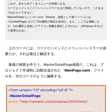
これが、左から出てくるメニューの内容になる。
コードビハインドにイベントハンドラーをまだ実装していないので、このまま
ではビルドできない。
MasterDetailコントロールの「Master」画面として使うページには、
<ContentPage>タグにTitle属性の指定が必須だ。また、ここでは省略した
が、Icon属性も追加してアイコン画像を指定した方がよい（Windows 8.1など
で使用される）。
上のコードには、コードビハインドにイベントハンドラーが必
要だが、それは後ほど解説する。
最後の画面を作ろう。MasterDetailPage画面だ。これは、プ
ロジェクト作成時に自動生成された「
MainPage.xaml
」ファイ
ルを、次のコードのように編集する。
<?xml version="1.0" encoding="utf-8" ?>
<
MasterDetailPage
xmlns=
"http://xamarin.com/schemas/2014/forms"