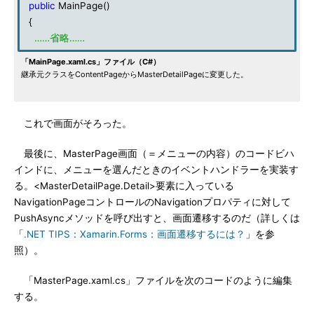
public
MainPage()
{
……省略……
「MainPage.xaml.cs」ファイル（C#）
継承元クラスをContentPageからMasterDetailPageに変更した。
これで画面がそろった。
最後に、MasterPage画面（＝メニューの内容）のコードビハ
インドに、メニューを選んだときのイベントハンドラーを実装す
る。<MasterDetailPage.Detail>要素に入っている
NavigationPageコントロールのNavigationプロパティに対して
PushAsyncメソッドを呼び出すと、画面遷移するのだ（詳しくは
「
.NET TIPS：Xamarin.Forms：画面遷移するには？
」を参
照）。
「MasterPage.xaml.cs」ファイルを次のコードのように編集
する。