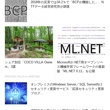
2018年の災害では34.2％で「BCPが機能した」、N
TTデータ経営研究所が調査
シェア別荘「COCO VILLA Owne
Microsoftが.NET用オープンソー
rs」3選
ス機械学習フレームワークの最新
版「ML.NET 0.11」を公開
PR(COCO VILLA on GOETHE)
オンプレミスのWindows Server／SQL Server向け
セキュリティ更新サービス「拡張セキュリティ更新
プログ...