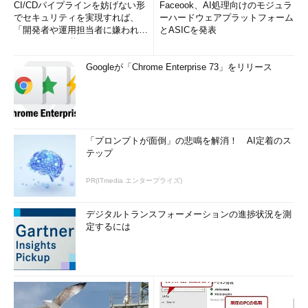
CI/CDパイプラインを妨げない形
Faceook、AI処理向けのモジュラ
でセキュリティを実現すれば、
ーハードウェアプラットフォーム
「開発者や運用担当者に嫌われな
とASICを発表
いWAF」は可能か
Googleが「Chrome Enterprise 73」をリリース
「プロンプトが面倒」の悲鳴を解消！ AI定着のス
テップ
PR(ITmedia エンタープライズ)
デジタルトランスフォーメーションの進捗状況を測
定するには