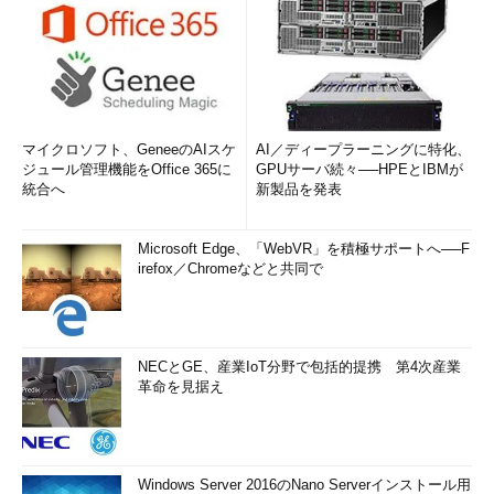
マイクロソフト、GeneeのAIスケ
AI／ディープラーニングに特化、
ジュール管理機能をOffice 365に
GPUサーバ続々──HPEとIBMが
統合へ
新製品を発表
Microsoft Edge、「WebVR」を積極サポートへ──F
irefox／Chromeなどと共同で
NECとGE、産業IoT分野で包括的提携 第4次産業
革命を見据え
Windows Server 2016のNano Serverインストール用