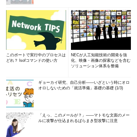
このポートで実行中のプロセスは
NECが人工知能技術の開発を強
どれ？ lsofコマンドの使い方
化、映像・画像の探索などを含む
ソリューション体系を整備
ギョーカイ研究、自己分析――いざという時にオロ
オロしないための「就活準備」基礎の基礎 (1/3)
「えっ、このメールが？」――マトモな文面のメー
ルに攻撃が仕込まれるばらまき型攻撃に注意