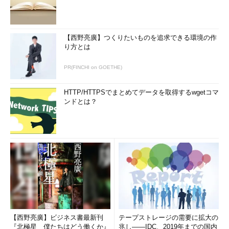
【西野亮廣】つくりたいものを追求できる環境の作
り方とは
PR(FINCHI on GOETHE)
HTTP/HTTPSでまとめてデータを取得するwgetコマ
ンドとは？
【西野亮廣】ビジネス書最新刊
テープストレージの需要に拡大の
『北極星 僕たちはどう働くか』
兆し――IDC、2019年までの国内