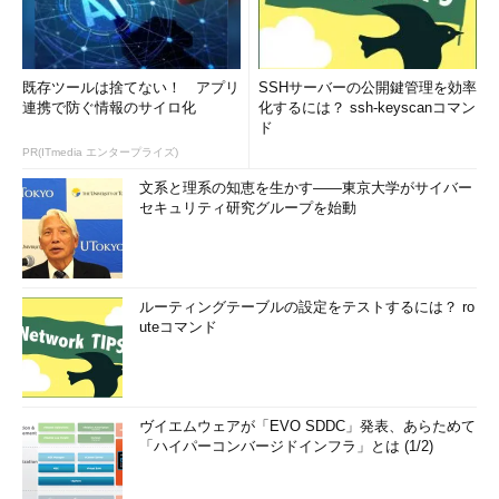
既存ツールは捨てない！ アプリ
SSHサーバーの公開鍵管理を効率
連携で防ぐ情報のサイロ化
化するには？ ssh-keyscanコマン
ド
PR(ITmedia エンタープライズ)
文系と理系の知恵を生かす――東京大学がサイバー
セキュリティ研究グループを始動
ルーティングテーブルの設定をテストするには？ ro
uteコマンド
ヴイエムウェアが「EVO SDDC」発表、あらためて
「ハイパーコンバージドインフラ」とは (1/2)