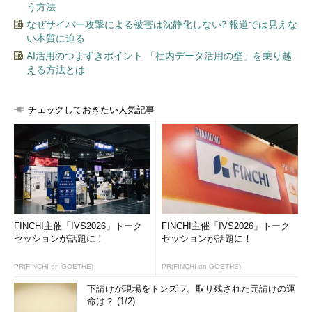
う方法
なぜサイバー攻撃による被害は沈静化しない? 報道では見えな
い本質に迫る
AI活用のつまずきポイント 「社内データ活用の壁」を乗り越
える方法とは
チェックしておきたい人気記事
FINCHI主催「IVS2026」トーク
FINCHI主催「IVS2026」トーク
セッションが話題に！
セッションが話題に！
PR(FINCHI on GOETHE)
PR(FINCHI on GOETHE)
下請けが現場をトンズラ。取り残された元請けの運
命は？ (1/2)