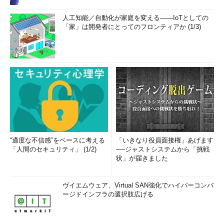
人工知能／自動化が家庭を変える――IoTとしての
「家」は開発者にとってのフロンティアか (1/3)
“適度な不信感”をベースに考える
「いきなり役員面接権」あげます
「人間のセキュリティ」 (1/2)
──ジャストシステムから「挑戦
状」が届きました
ヴイエムウェア、Virtual SAN強化でハイパーコンバ
ージドインフラの選択肢広げる