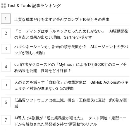
Test & Tools 記事ランキング
上質な成果だけを出す定番AIプロンプト10例とその理由
「コーディングはボトルネックだったためしがない」 AI駆動開発
の盲点と成果が出ない理由、Gartnerが明かす
ハルシネーションか、計画の順守失敗か？ AIエージェントのデバ
ッグが難しい理由
curl作者がクローズドの「Mythos」による17万8000行のコード分
析結果を公開 性能をどう評価？
人のミスを減らす「自動化」が攻撃対象に GitHub Actionsのセキ
ュリティ対策が進まない3つの理由
低品質ソフトウェアは売上減、機会・工数損失に直結 約6割が実
感
AI導入で4割超が「逆に業務量が増えた」 テスト関連・定型コー
ドから解放された開発者を待つ“新業務”のリアル