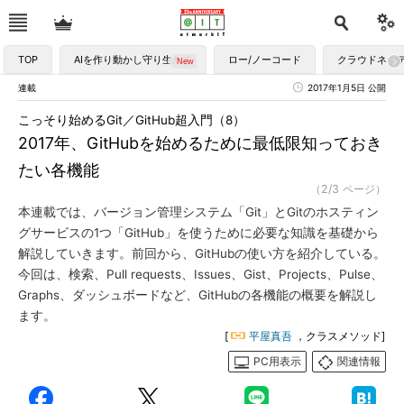
TOP
AIを作り動かし守り生かす
ロー/ノーコード
クラウドネイ
連載
2017年1月5日 公開
こっそり始めるGit／GitHub超入門（8）
2017年、GitHubを始めるために最低限知っておき
たい各機能
（2/3 ページ）
本連載では、バージョン管理システム「Git」とGitのホスティン
グサービスの1つ「GitHub」を使うために必要な知識を基礎から
解説していきます。前回から、GitHubの使い方を紹介している。
今回は、検索、Pull requests、Issues、Gist、Projects、Pulse、
Graphs、ダッシュボードなど、GitHubの各機能の概要を解説し
ます。
[
平屋真吾
，クラスメソッド]
PC用表示
関連情報