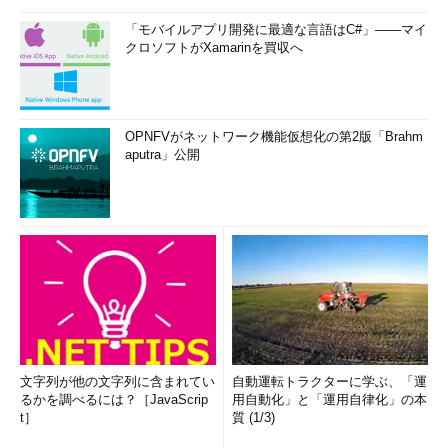
「モバイルアプリ開発に最適な言語はC#」――マイ
クロソフトがXamarinを買収へ
OPNFVがネットワーク機能仮想化の第2版「Brahm
aputra」公開
文字列が他の文字列に含まれてい
自動運転トラクターに学ぶ、「運
るかを調べるには？［JavaScrip
用自動化」と「運用自律化」の本
t］
質 (1/3)