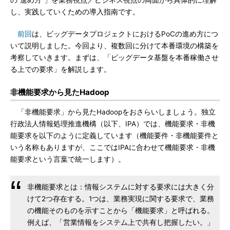
の“進め方”」を業務視点／ビジネス視点の両面から具体的に理解
し、実践していくための導入指南です。
前回
は、ビッグデータプロジェクトにおけるPoCの進め方につ
いて説明しました。今回より、複数回に分けて本番環境の構築を
考察していきます。まずは、「ビッグデータ基盤を本番稼働させ
る上での要求」を解説します。
非機能要求から見たHadoop
「非機能要求」から見たHadoopをおさらいしましょう。独立
行政法人情報処理推進機構（以下、IPA）では、機能要求・非機
能要求を以下のように定義しています（機能要件・非機能要件と
いう名称もありますが、ここではIPAに合わせて機能要求・非機
能要求という言葉で統一します）。
非機能要求とは：情報システムに対する要求には大きく分
けて2つ存在する。1つは、業務実現に関する要求で、業務
の機能そのものを示すことから「機能要求」と呼ばれる。
例えば、「営業情報をシステム上で共有し把握したい。」