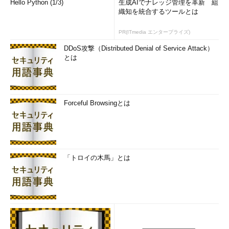
Hello Python (1/3)
生成AIでナレッジ管理を革新 組
とメモリともに拡張性を備え、従来システム比で10倍以上の業務
織知を統合するツールとは
量、データ量の拡大、そして10年以上のデータ保管に耐えること
が可能です。
PR(ITmedia エンタープライズ)
DDoS攻撃（Distributed Denial of Service Attack）
運用や保守性要求を満たすための基本機能も提供しています。
とは
例えば、クラスタ間データコピーの機能を使えばバックアップを
実現することができますし、監視のためのメトリクスも詳細に提
供しています。Hadoop単体では要求そのものを満たせません
が、これらの基本機能を活用した外部ツールを使うことによって
Forceful Browsingとは
実現することが一般的です。
前述した通り、Hadoop上で動くアプリケーションの多くは高
い移行性を備えています。移行性の高さという意味ではSQLが一
番優れていますが、MapReduceやSparkについても、アプリケー
「トロイの木馬」とは
ションそのものの再設計をする必要はほとんどありません。クラ
スタからクラスタへの移行も可能です。Hadoopそのものが機能
を提供するわけではありませんので、ここもシステム設計が必要
なポイントとなります。
基盤自体の移行性も高く、移行先を小規模クラスタから順次拡