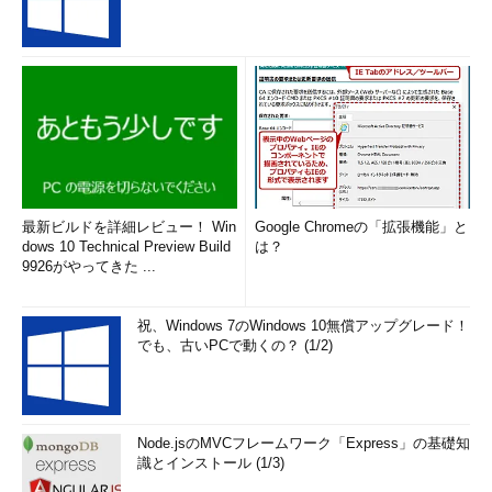
ビッグデータ基盤の本番環境では、複数のクラスタを稼働させ
ることが一般的です。しかし、数百台のサーバで構成されるクラ
スタを複数構築し、運用することは非常にコストが掛かります。
ですから、プロジェクトの予算に合ったレベルで、どの程度のシ
ステムを持てばいいのかを検討しなければいけません。本番環境
の設計で考慮すべき4項目は以下の通りです。どのようなクラス
タ構成を検討すべきかについては後述します。
【1】クラスタ管理
最新ビルドを詳細レビュー！ Win
Google Chromeの「拡張機能」と
dows 10 Technical Preview Build
は？
一般的なシステムと同様に、システムの起動、停止はどのよう
9926がやってきた ...
に行うのか、監視はどのように行うのかなどについて設計を行う
必要があります。
祝、Windows 7のWindows 10無償アップグレード！
でも、古いPCで動くの？ (1/2)
Hadoopクラスタの場合は、数十台から数百台規模のサーバを
連携して稼働させますので、これらのサーバでハードウェア障害
が発生した場合の入れ替え方法などについても検討が必要です。
サーバやストレージの調達のためのリードタイムを確認してお
Node.jsのMVCフレームワーク「Express」の基礎知
き、予備の機材をどの程度確保しておくかなども検討した方がい
識とインストール (1/3)
いでしょう。耐障害性と高可用性はどのように確保するのか、バ