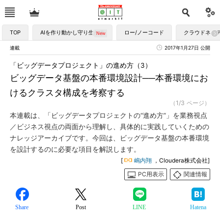
TOP
AIを作り動かし守り生かす
ロー/ノーコード
クラウドネイ
連載
2017年1月27日 公開
「ビッグデータプロジェクト」の進め方（3）
ビッグデータ基盤の本番環境設計──本番環境にお
けるクラスタ構成を考察する
（1/3 ページ）
本連載は、「ビッグデータプロジェクトの“進め方”」を業務視点
／ビジネス視点の両面から理解し、具体的に実践していくための
ナレッジアーカイブです。今回は、ビッグデータ基盤の本番環境
を設計するのに必要な項目を解説します。
[
嶋内翔
，Cloudera株式会社]
PC用表示
関連情報
Share
Post
LINE
Hatena