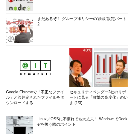
ックアップとリストアはどうするのかなどについても考える必要
があります。
まだあるぞ！ グループポリシーの“鉄板”設定パート
【2】リソース管理
2
Hadoopでは、複数のサーバを連携させた上で、それらのリソ
ース（CPUやメモリ、ストレージ容量など）をユーザーやアプリ
ケーションに配分して運用していきます。最初のリリースで細か
く設計するのではなく、2つ目のプロジェクトが稼働する際にリ
ソース配分の設計をする方がいいでしょう。
また、クラスタ管理とも関連しますが、もしリソースが不足し
た場合にサーバの台数をどの程度増設するかの拡張プランも検討
が必要です。この際にデータセンターの空きに余裕があるかなど
Google Chromeで「不正なファイ
セキュリティベンダー2社のリポ
を確認する必要があります。増設が厳しいのであれば、データセ
ル」と誤判定されたファイルをダ
ートに見る「攻撃の高度化」のい
ンターの移転も検討する必要が出てくるでしょう。あらかじめど
ウンロードする
ま (1/3)
のくらいの余裕があるかは確認しておきましょう。
Linux／OSSに不慣れでも大丈夫！ WindowsでDock
【3】セキュリティ管理
erを扱う際のポイント
企業の事業データを扱うのですから、当然、厳しいセキュリテ