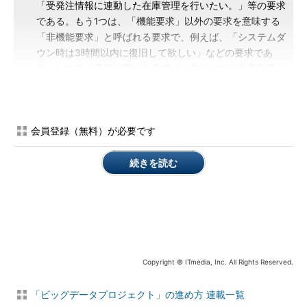
「受発注情報に連動した在庫管理を行いたい。」等の要求
である。もう1つは、「機能要求」以外の要求を意味する
「非機能要求」と呼ばれる要求で、例えば、「システムダ
ウン時は3時間以内に復旧して欲しい」などの要求であ
る。システム基盤に関する要求は、主にこの「非機能要
求」である。
（「
非機能要求グレード利用ガイド［解説編］、情報処理
推進機構、2010年
」より、一部改変）
会員登録（無料）が必要です
続きを読む
エンタープライズにおけるシステム開発では厳しい非機能要求
を満たすことが不可欠です。しかし、Hadoop以前の大規模デー
タ基盤システムの場合、PoC（Proof of Concept：導入前実機検
証）やプロトタイプでの基盤と本番用の基盤では全く異なるシス
テムを用いることが多く、アプリケーション側も、基盤との接続
部分まで含めて再開発、テストする必要がありました。
Copyright © ITmedia, Inc. All Rights Reserved.
また、一度本番環境が稼働してしまうと、全くの同一基盤を構
築するか、あるいは疑似的な別のアーキテクチャによる小規模環
「ビッグデータプロジェクト」の進め方 連載一覧
境を作成することでしか検証環境を用意できず、保守費だけでも