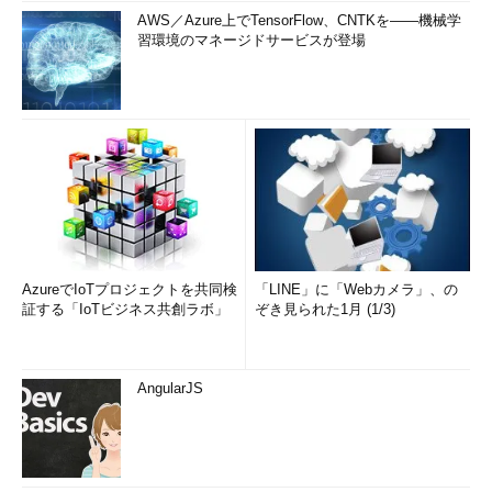
AWS／Azure上でTensorFlow、CNTKを――機械学
習環境のマネージドサービスが登場
AzureでIoTプロジェクトを共同検
「LINE」に「Webカメラ」、の
証する「IoTビジネス共創ラボ」
ぞき見られた1月 (1/3)
AngularJS