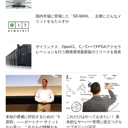
ィ要求を設けるべきです。「外部のネットワークから切り離して
いるから大丈夫」と言う方を見かけますが、これは非常に危険な
国内市場に登場した「SD-WAN」、企業にどんなメ
考え方です。情報漏えいの多くは、内部犯行や権限を持つユーザ
リットをもたらすか
ーのマルウェア感染などによるものであることは最低限知ってお
くべきです。
【4】データ管理
ザイリンクス、OpenCL、C／C++でFPGAアクセラ
レーションを行う開発環境最新版のリリースを発表
ビッグデータ基盤を構築するに当たり、最も見落とされがちな
のがこのデータ設計です。
ビッグデータ基盤では、RDBMS（リレーショナルデータベー
ス管理システム）のようなテーブル設計と、NAS（Network
Attached Storage）のようなディレクトリ設計の両方が必要とな
ります。さらに、さまざまなデータが同居するために、このデー
タの意味を表すデータ、すなわちメタデータをどう管理していく
かも重要となります。
未知の脅威に対抗するための「6
これだけはやっておきたい！ 基
管理されていないデータは活用できず、ビッグデータ基盤の貴
原則」――ガートナー サミット
本的なサーバー管理に役立つグル
重なストレージリソースを食いつぶすだけになってしまいます。
から学ぶ、これからの情報セキュ
ープポリシー設定