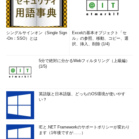
張していくことによる段階的移行もできますし、大規模データを
一気に移行してしまうことも可能です。また、最近のHadoopは
オンプレミス、クラウド両方の環境に対応していますので、オン
プレミスからクラウドへの移行や、クラウド間移行なども行うこ
シングルサインオン（Single Sign
Excelの基本オブジェクト「セ
とができます。
-On：SSO）とは
ル」の参照、移動、コピー、選
択、挿入、削除 (1/4)
また、Hadoop単体でもセキュリティの基本的な機能を備えて
いますが、エンタープライズレベルの要求に応えるには十分では
5分で絶対に分かるWebフィルタリング（上級編）
ありません。以下にその特徴をまとめます（表1）。
(1/5)
英語版と日本語版、どっちのOS環境が使いやす
い？
表1 非機能要求とHadoop
IEと.NET Frameworkのサポートポリシーが変わり
システムアーキテクチャ
ます（1年後ですが……）