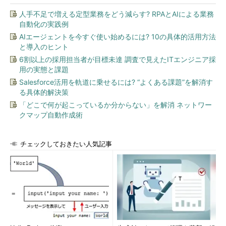
ここでは、クラスタ管理、リソース管理、セキュリティ管理、デ
人手不足で増える定型業務をどう減らす? RPAとAIによる業務
ータ管理の4項目について説明します。なお、以下の説明はオン
自動化の実践例
プレミス環境を想定しています。クラウド環境の差分については
AIエージェントを今すぐ使い始めるには? 10の具体的活用方法
後述します。
と導入のヒント
6割以上の採用担当者が目標未達 調査で見えたITエンジニア採
Hadoop自体の持つ非機能要求特性
用の実態と課題
Salesforce活用を軌道に乗せるには? “よくある課題”を解消す
Hadoopは、クラスタレベルでSPOF（Single Point of Failure：
る具体的解決策
単一障害点）をなくすことで高い可用性を備えています。ここで
「どこで何が起こっているか分からない」を解消 ネットワー
いうクラスタレベルとは、ディスク障害、サーバ障害、そしてラ
クマップ自動作成術
ック障害です。単一のサーバで稼働するソフトウェアはサーバ障
害までしか考慮しないため、ラック障害の耐性を備えることは分
散システムならではの特長といえるでしょう。しかし、単一クラ
チェックしておきたい人気記事
スタではデータセンター障害への耐性がありませんので、
DR（Disaster Recovery：災害復旧）などのさらなる高い可用性
を必要とする場合にはシステム設計が必要です。
性能や拡張性についてはもはや説明する必要はないでしょう。
本連載の第1回目ではHadoopを、「
一般的なIAサーバを並べるだ
けでスケールアウトできる分散処理基盤
」と説明しました。CPU