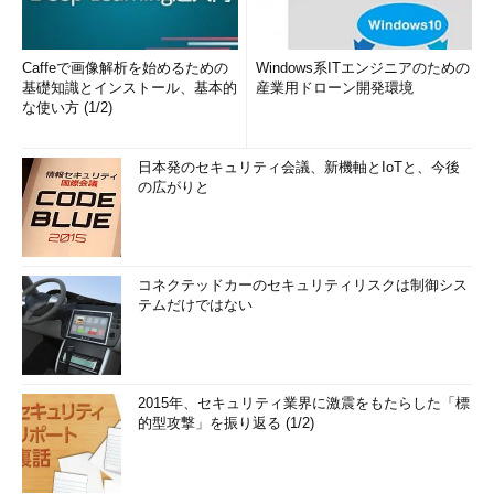
ニアの運用スキルによって運用コストが大きく変わることは知っ
ておくべきでしょう。
Caffeで画像解析を始めるための
Windows系ITエンジニアのための
また、多くのクラウドプラットフォームベンダーは、自社のク
基礎知識とインストール、基本的
産業用ドローン開発環境
ラウドからデータを外に出す場合は非常に高額の費用が掛かるた
な使い方 (1/2)
め、一度クラウド環境でビッグデータ基盤を構築すると別プラッ
トフォームへの移行がコスト的に難しくなる可能性があることも
日本発のセキュリティ会議、新機軸とIoTと、今後
覚えておいてください。
の広がりと
2017年1月現在、Clouderaのお客さまの約20％はクラウド環境
でビッグデータ基盤を稼働させていますが、その一方で、コスト
上の問題からクラウドからオンプレミスに移行するお客さまも存
コネクテッドカーのセキュリティリスクは制御シス
在します。自社のビッグデータ基盤としてクラウドを選ぶか、オ
テムだけではない
ンプレミスを選ぶかは慎重に検討してください。
目次に戻る
2015年、セキュリティ業界に激震をもたらした「標
的型攻撃」を振り返る (1/2)
本番環境におけるクラスタ構成