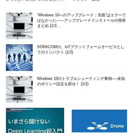
この第3回、第4回において最も重要な項目ですが、上記の4項目
リティ対策
の中で、唯一IPAの非機能要求グレードの項目に当てはまらない
“Windows 10へのアップグレード：失敗”はエラーで
項目でもあります。
はなかった――アップグレードインストールの簡単
まとめ (1/3...
クラウド環境では？
オンプレミス環境と比べたクラウド環境の大きな違いは、サー
SORACOMの、IoTプラットフォームサービスとし
バの調達が不要なこと、必要なときにすぐ新しいリソースを確保
てのインパクト (1/2)
できること、不要ならば簡単にシャットダウンできることにあり
ます。
何より、初期投資が非常に小さく済むだけでなく、1日当たり
Windows 10のトラブルシューティング事例──未知
24時間未満の短時間の運用しか想定していない場合には、大き
のポリシー設定を探せ！ (1/2)
なコスト削減も期待できるため、2016年にはクラウド環境でビッ
グデータ基盤を構築する企業は急増しました。
しかし、既存のデータセンターや運用部隊を持っている大企業
が大規模クラスタを構築する場合は、オンプレミスの方がまだコ
ストが安いこと、そして、クラウド環境での運用はオンプレミス
のインフラの運用とは全く異なるスキルが要求される上、エンジ