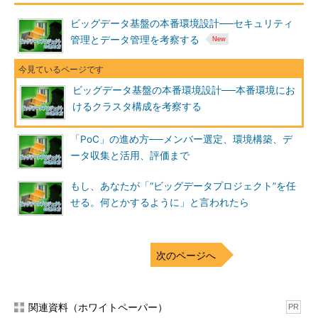
莫大なコストが掛かってしまいます。
ビッグデータ基盤の本番環境設計──セキュリティ
管理とデータ管理を考察する
Apache Spark（以下、Spark）やMapReduce、あるいは
Apache Hive（以下、Hive）やApache Impala（incubating）
（以下、Impala）などのHadoopエコシステムSQLエンジンで
ビッグデータ基盤の本番環境設計──本番環境にお
は、仮想マシン（VM）、ローカルマシン、小規模クラスタで動
けるクラスタ構成を考察する
作するコードはそのまま大規模クラスタで動作します。これによ
り、アプリケーション開発者はアーキテクチャの異なる環境で検
「PoC」の進め方──メンバー選定、環境構築、デ
証する必要がなく、検証環境のためだけに大規模な環境を用意す
ータ収集と活用、評価まで
る必要もなくなります。ただし、本番以外の環境が不要というわ
けではありません。これについては後述します。
もし、あなたが「“ビッグデータプロジェクト”を任
せる。何とかするように」と言われたら
Hadoopは、アプリケーション側と基盤側の双方の負担を軽く
しながら、エンタープライズレベルの非機能要求を満たすことが
可能な基盤ともいえます。
次のページへ
PoCの環境と本番環境の違い
PoCでは最低限の機能を実現すれば十分でした。しかし本番環
関連資料（ホワイトペーパー）
PR
境においては、以下のような要求を考慮する必要が出てきます。