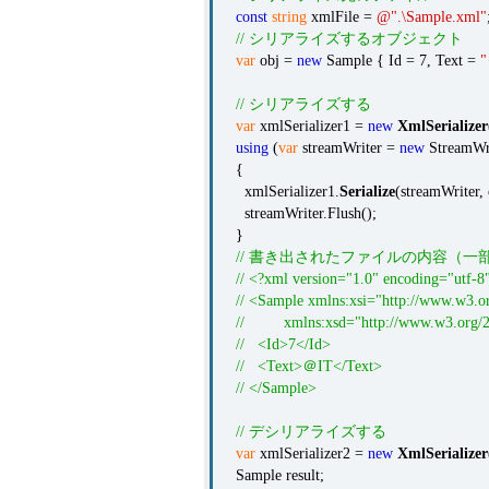
const
string
xmlFile =
@".\Sample.xml"
// シリアライズするオブジェクト
var
obj =
new
Sample { Id = 7, Text =
"
// シリアライズする
var
xmlSerializer1 =
new
XmlSerializer
using
(
var
streamWriter =
new
StreamWri
{
xmlSerializer1.
Serialize
(streamWriter, 
streamWriter.Flush();
}
// 書き出されたファイルの内容（
// <?xml version="1.0" encoding="utf-8
// <Sample xmlns:xsi="http://www.w3.
// xmlns:xsd="http://www.w3.org/
// <Id>7</Id>
// <Text>＠IT</Text>
// </Sample>
// デシリアライズする
var
xmlSerializer2 =
new
XmlSerializer
Sample result;