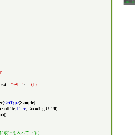
l"
.Text =
"＠IT"
}
'
（1）
er
(
GetType
(
Sample
))
(xmlFile,
False
, Encoding.UTF8)
obj)
部に改行を入れている）：