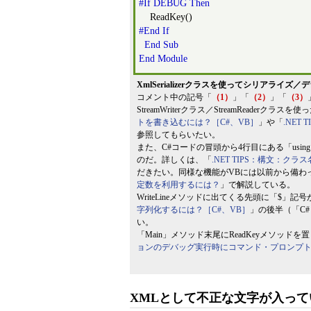
#If DEBUG Then
ReadKey()
#End If
End
Sub
End
Module
XmlSerializerクラスを使ってシリアラ
コメント中の記号「
（1）
」「
（2）
」「
（3）
StreamWriterクラス／StreamReader
トを書き込むには？［C#、VB］
」や「
.NE
参照してもらいたい。
また、C#コードの冒頭から4行目にある「using static
のだ。詳しくは、「
.NET TIPS：構文：ク
だきたい。同様な機能がVBには以前から備わ
定数を利用するには？
」で解説している。
WriteLineメソッドに出てくる先頭に「$」
字列化するには？［C#、VB］
」の後半（「C#
い。
「Main」メソッド末尾にReadKeyメソッドを
ョンのデバッグ実行時にコマンド・プロンプ
XMLとして不正な文字が入っ