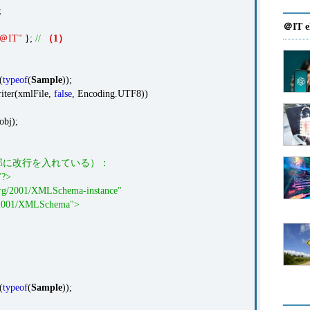
;
＠IT e
＠IT"
};
//
（1）
(
typeof
(
Sample
));
ter(xmlFile,
false
, Encoding.UTF8))
obj);
一部に改行を入れている）：
"?>
org/2001/XMLSchema-instance"
2001/XMLSchema">
(
typeof
(
Sample
));