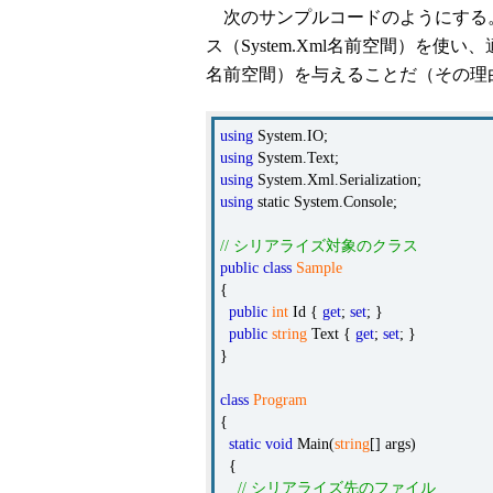
次のサンプルコードのようにする
ス（System.Xml名前空間）を使い
名前空間）を与えることだ（その理
using
System.IO;
using
System.Text;
using
System.Xml.Serialization;
using
static System.Console;
// シリアライズ対象のクラス
public
class
Sample
{
public
int
Id {
get
;
set
; }
public
string
Text {
get
;
set
; }
}
class
Program
{
static
void
Main(
string
[] args)
{
// シリアライズ先のファイル