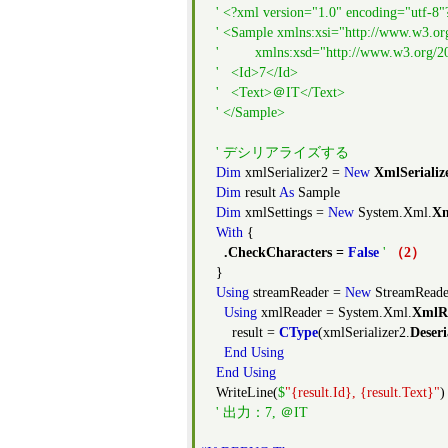
' <?xml version="1.0" encoding="utf-8"
' <Sample xmlns:xsi="http://www.w3.o
' xmlns:xsd="http://www.w3.org/
' <Id>7</Id>
' <Text>＠IT</Text>
' </Sample>
' デシリアライズする
Dim
xmlSerializer2 =
New
XmlSerializ
Dim
result
As
Sample
Dim
xmlSettings =
New
System.Xml.
Xm
With
{
.
CheckCharacters
=
False
'
（2）
}
Using
streamReader =
New
StreamReade
Using
xmlReader = System.Xml.
XmlR
result =
CType
(xmlSerializer2.
Deseri
End
Using
End
Using
WriteLine(
$
"{result.Id}, {result.Text}"
)
' 出力：7, ＠IT