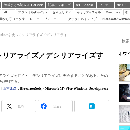
連載まとめ読み＠IT eBook
記事ランキング
＠IT Special
セミナー
ホワイト
AI IoT
アジャイル/DevOps
セキュリティ
キャリア&スキル
Windows
初
り動かし守り生かす
ローコード/ノーコード
クラウドネイティブ
Microsoft&Windo
Server & Storage
HTML5 + UX
erializerを使ってシリアライズ／デシリアライ...
Smart & Social
Coding Edge
を使ってシリアライズ／デシリアライズす
ホワ
Java Agile
Database Expert
／デシリアライズを行うと、デシリアライズに失敗することがある。その
Linux ＆ OSS
い方を説明する。
Master of IP Networ
[
山本康彦
，
BluewaterSoft／Microsoft MVP for Windows Development
]
Security & Trust
見る
Share
Test & Tools
Insider.NET
ブログ