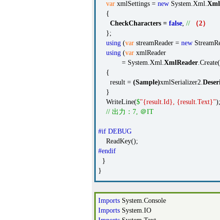
var
xmlSettings =
new
System.Xml.
Xml
{
CheckCharacters
=
false
,
//
（2）
};
using
(
var
streamReader =
new
StreamRe
using
(
var
xmlReader
= System.Xml.
XmlReader
.Create
{
result =
(
Sample
)
xmlSerializer2.
Deseri
}
WriteLine(
$
"{result.Id}, {result.Text}"
)
// 出力：7, ＠IT
#if DEBUG
ReadKey();
#endif
}
}
Imports
System.Console
Imports
System.IO