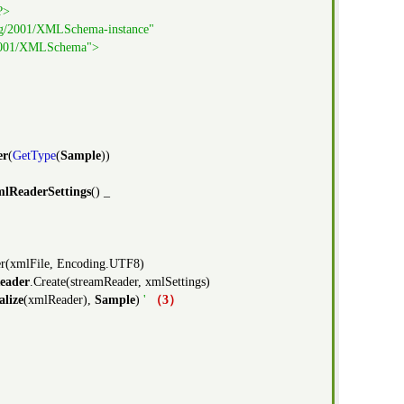
?>
rg/2001/XMLSchema-instance"
2001/XMLSchema">
er
(
GetType
(
Sample
))
lReaderSettings
() _
r(xmlFile, Encoding.UTF8)
eader
.Create(streamReader, xmlSettings)
alize
(xmlReader),
Sample
)
'
（3）