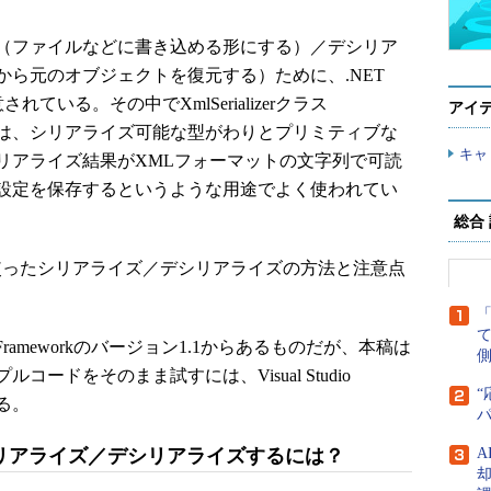
（ファイルなどに書き込める形にする）／デシリア
ら元のオブジェクトを復元する）ために、.NET
されている。その中でXmlSerializerクラス
アイ
ion名前空間）は、シリアライズ可能な型がわりとプリミティブな
キャ
リアライズ結果がXMLフォーマットの文字列で可読
設定を保存するというような用途でよく使われてい
総合
ラスを使ったシリアライズ／デシリアライズの方法と注意点
ET Frameworkのバージョン1.1からあるものだが、本稿は
側
ードをそのまま試すには、Visual Studio
“
る。
使ってシリアライズ／デシリアライズするには？
A