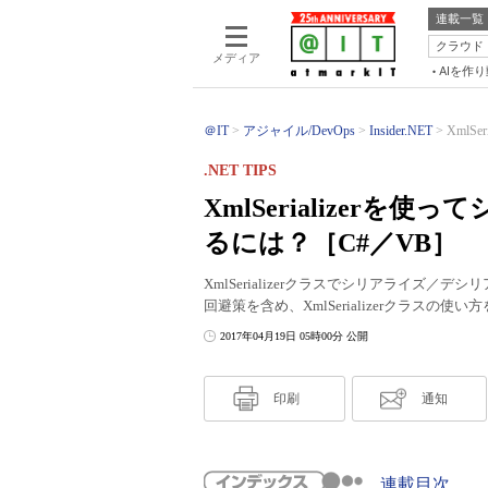
連載一覧
クラウド
メディア
AIを作
＠IT
アジャイル/DevOps
Insider.NET
XmlS
.NET TIPS
XmlSerializer
るには？［C#／VB］
XmlSerializerクラスでシリアライズ
回避策を含め、XmlSerializerクラスの使
2017年04月19日 05時00分 公開
印刷
通知
連載目次