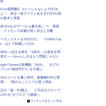
課題
Excel新関数】コピペじゃないよTOCOL
よ！ 表を一発でリスト化するTOCOL関
数の基本と実践
存OSSをAIで“一から書き直し”？ 再実
装・ライセンス回避が招く対立と分断
ークンコストを10分の1に 「GitHub Cop
lot」はどう削減したのか
OBOLっぽさを残す「JaBOL」の是非を問
直す――Javaらしさはもう問題じゃない
oogle Chromeの新機能「Skills」 AIプロ
プトの“毎回手打ち”を不要に
AIがコードを書く時代、新職種FDEが需
要増」 7割のエンジニアが思う理由
立が「脱・PC購入」 17万台のグループ
けPCを“サブスク”で調達へ
»
ランキングをもっと見る