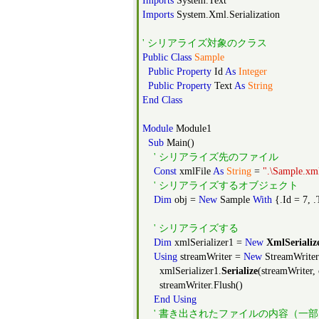
Imports
System.Text
Imports
System.Xml.Serialization
' シリアライズ対象のクラス
Public
Class
Sample
Public
Property
Id
As
Integer
Public
Property
Text
As
String
End
Class
Module
Module1
Sub
Main()
' シリアライズ先のファイル
Const
xmlFile
As
String
=
".\Sample.xm
' シリアライズするオブジェクト
Dim
obj =
New
Sample
With
{.Id = 7, 
' シリアライズする
Dim
xmlSerializer1 =
New
XmlSerializ
Using
streamWriter =
New
StreamWriter
xmlSerializer1.
Serialize
(streamWriter, 
streamWriter.Flush()
End
Using
' 書き出されたファイルの内容（一