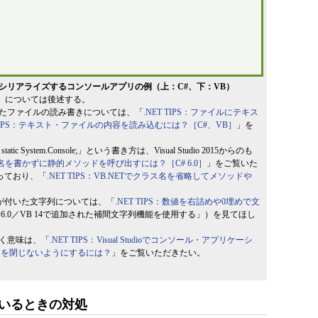
イズ／デシリアライズするコンソールアプリの例（上：C#、下：VB）
」については後述する。
クラスを使ったファイルの読み書きについては、「
.NET TIPS：ファイルにテキス
T TIPS：テキスト・ファイルの内容を読み込むには？［C#、VB］
」を
 System.Console;」という書き方は、Visual Studio 2015からのも
ラス名を書かずに静的メソッドを呼び出すには？［C# 6.0］
」をご覧いた
っており、「
.NET TIPS：VB.NETでクラス名を省略してメソッドや
記号が付いた文字列については、「
.NET TIPS：数値を右詰めや0埋めで文
 6.0／VB 14で追加された補間文字列機能を使用する」）を見てほし
置く意味は、「
.NET TIPS：Visual Studioでコンソール・アプリケーシ
トを閉じないようにするには？
」をご覧いただきたい。
ているときの対処