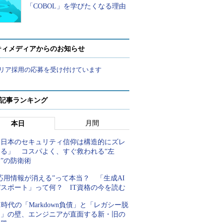
「COBOL」を学びたくなる理由
ティメディアからのお知らせ
リア採用の応募を受け付けています
 記事ランキング
月間
本日
「日本のセキュリティ信仰は構造的にズレ
てる」 コスパよく、すぐ救われる“左
”の防衛術
応用情報が消える”って本当？ 「生成AI
パスポート」って何？ IT資格の今を読む
I時代の「Markdown負債」と「レガシー脱
却」の壁、エンジニアが直面する新・旧の