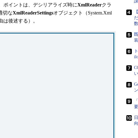
。ポイントは、デシリアライズ時に
XmlReader
クラ
【
、適切な
XmlReaderSettings
オブジェクト（System.Xml
だ
由は後述する）。
既
ト
i
C
い
G
ン
「
日
向