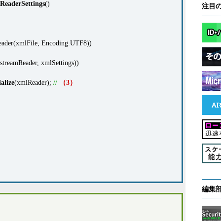
ReaderSettings
()
注目
ader(xmlFile, Encoding.UTF8))
(streamReader, xmlSettings))
alize
(xmlReader);
//
（3）
;
編集