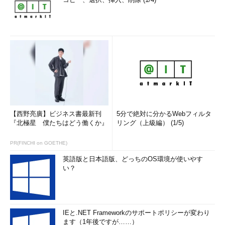
そのため、お盆を挟んでの二週連続リリースとあっては、企業
は大騒ぎになるだろうと予想しました。お盆休み明けにPCを起
動したら更新が始まり、たまった仕事が進まないなどです。しか
し、実際にはこの累積的更新プログラムはWindows Updateでは
配布されず、Microsoft Update Catalogからのダウンロード提供
のみでした。現在（筆者が確認した限り、リビジョン：28で
は）、上記の前半の「Windows Updateで自動的にインストール
される」という記述は削除されています。このようなドキュメン
トのちょっとした（それでいて重要なミス）を見ても、最近の
Windows Updateは本当にどうかしていると思ってしまいます。
【西野亮廣】ビジネス書最新刊
5分で絶対に分かるWebフィルタ
『北極星 僕たちはどう働くか』
リング（上級編） (1/5)
この累積的な更新プログラムは、Microsoft Update Catalogか
らのダウンロード提供だけなので、ほとんどのユーザーは提供さ
PR(FINCHI on GOETHE)
れていることに気が付いていないかもしれません。しかし、企業
英語版と日本語版、どっちのOS環境が使いやす
ユーザーにとっては重要な修正が含まれているかもしれません。
い？
例えば、Citrix XenAppに関する問題の修正や暗号化ドライブ
の問題の修正、Active Directoryに関連する複数の問題の修正な
どです。この累積的な更新プログラムで修正される内容を確認し
IEと.NET Frameworkのサポートポリシーが変わり
て、自分の環境に影響がない（緊急に解決したい問題がない）場
ます（1年後ですが……）