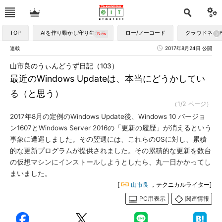
TOP
AIを作り動かし守り生かす
ロー/ノーコード
クラウドネイ
連載
2017年8月24日 公開
山市良のうぃんどうず日記（103）
最近のWindows Updateは、本当にどうかしてい
る（と思う）
（1/2 ページ）
2017年8月の定例のWindows Update後、Windows 10 バージョ
ン1607とWindows Server 2016の「更新の履歴」が消えるという
事象に遭遇しました。その翌週には、これらのOSに対し、累積
的な更新プログラムが提供されました。その累積的な更新を数台
の仮想マシンにインストールしようとしたら、丸一日かかってし
まいました。
[
山市良
，テクニカルライター]
PC用表示
関連情報