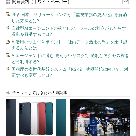
関連資料（ホワイトペーパー）
PR
「更新の履歴」が消えた
JR西日本ITソリューションズが「監視業務の属人化」を解消
この問題については、その後、以下のWebページの「この更新
した方法とは?
プログラムの既知の問題」に追加されました。Microsoftによる
自律型AIエージェントの落とし穴、ツールの乱立がもたらす
と、「マイクロソフトはこの問題を調査中です。可能な限り早く
混乱を解消するには?
更新プログラムを提供いたします」ということだそうです。
AI活用のつまずきポイント 「社内データ活用の壁」を乗り越
える方法とは
2017年8月9日 - KB4034658（OSビルド 14393.1593）
AIエージェントに潜む“見えないリスク”、過剰なアクセス権を
（Microsoft サポート）
どう制御する?
国税庁の次世代基幹システム「KSK2」稼働開始に向けて、対
「更新の履歴」が消えてしまうと、更新に成功したのか、失敗
応すべき変更点とは?
したのかも分かりません。詳細なビルド番号から累積的な更新プ
ログラムについては判断できますが、それ以外にもインストール
された更新プログラムが存在するはずです。この問題を受け、筆
チェックしておきたい人気記事
者の個人ブログに「更新の履歴」以外の場所や方法で、更新プロ
グラムのインストール履歴を確認する方法をまとめておきまし
た。イベントログからコマンドラインで履歴を抽出する方法は、
企業で使うと便利だと思います。
Windows 10の更新の履歴を取得するその他の方法
（筆者