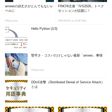
の個人ブログ：山市良のえぬなんとかわーるど）
arrowsの頑丈さがとんでもないレ
FINCHI主催「IVS2026」トーク
ベルに
セッションが話題に！
翌週リリースの累積的な更新はダウンロード提供のみ
PR(arrows)
PR(FINCHI on GOETHE)
筆者は、頻繁に以下のWebページをチェックして、新しい累積
Hello Python (1/3)
的な更新プログラムがリリースされていないか、累積的な更新プ
ログラムに問題が報告されていないかを確認しています。以下の
ページはWindows 10 バージョン1703のものですが、Windows
10 バージョン1607とWindows Server 2016、Windows 10 バージ
ョン1511以前についても、同じページのリンクからアクセスでき
堅牢さ・コスパだけじゃない最新「arrows」事情
ます。日本語版のページ（en-usをja-jpに置き換える）もありま
すが、最新情報を得るにはオリジナルの英語版のページを確認す
ることをお勧めします。
PR(arrows)
Windows 10 update history｜Updates for Windows 10
DDoS攻撃（Distributed Denial of Service Attack）
Version 1703
［英語］（Microsoft Support）
とは
2017年8月の定例更新はお盆直前の時期でした（お盆明けに延
期した企業もあるかもしれません）。Windows 10 バージョン
1607とWindows Server 2016に関しては、その翌週（8月16日