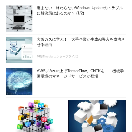
進まない、終わらないWindows Updateのトラブル
に解決策はあるのか？ (1/2)
大阪ガスに学ぶ！ 大手企業が生成AI導入を成功さ
せる理由
PR(ITmedia エンタープライズ)
AWS／Azure上でTensorFlow、CNTKを――機械学
習環境のマネージドサービスが登場