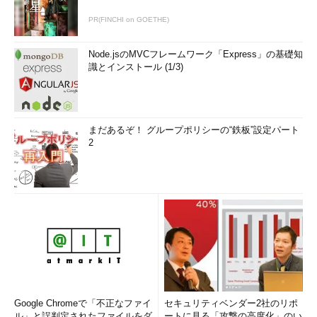
PR(FINCHI on GOETHE)
Node.jsのMVCフレームワーク「Express」の基礎知
識とインストール (1/3)
まだあるぞ！ グループポリシーの“鉄板”設定パート
2
Google Chromeで「不正なファイ
セキュリティベンダー2社のリポ
ル」と誤判定されたファイルをダ
ートに見る「攻撃の高度化」のい