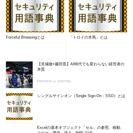
付）のお盆明けに、新しい累積的な更新プログラムがリリースさ
れました。
August 16, 2017－KB4034661（OS Build 14393.1613）
［英語］（Microsoft Support）
Forceful Browsingとは
「トロイの木馬」とは
当初は（筆者が確認した限り、最終更新日：2017/08/17 - リビ
ジョン：26までは）、「How to get this update（この更新プロ
グラムの入手方法）」に次のように書かれていました。
【見城徹×藤田晋】AI時代でも変わらない経営者の
本質
This update will be downloaded and installed
automatically from Windows Update. To get the
PR(FINCHI on GOETHE)
standalone package for this update, go to the Microsoft
Update Catalog website.（この更新プログラムは、
シングルサインオン（Single Sign-On：SSO）とは
Windows Updateから自動的にダウンロードおよびインス
トールされます。この更新プログラムのスタンドアロンパ
ッケージを入手するには、Microsoft Updateカタログ
Webサイトにアクセスします）
Excelの基本オブジェクト「セル」の参照、移動、
コピー、選択、挿入、削除 (1/4)