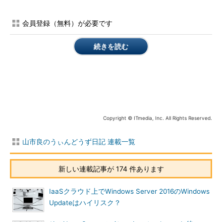
会員登録（無料）が必要です
画面1
インストール直後の初回のWindows Updateで最新
ビルドに更新された（更新完了のための再起動の前）
続きを読む
最新ビルドになったWindows 10は、毎月の定例更新、あるい
はその間に提供される新しいセキュリティ更新を含まない累積的
な更新プログラムにより、既知の脆弱（ぜいじゃく）性が排除さ
れ、不具合が修正されていくわけですが、そこからが苦難の始ま
りになるかもしれません。“かも”といったのは、Windows
Updateに関してほとんど問題が出ないPCもあれば、毎回のよう
Copyright © ITmedia, Inc. All Rights Reserved.
に何らかの問題に遭遇するPCもあるからです。筆者の評価環境
にある、まっさらな（Windows Updateしかしていない）仮想マ
山市良のうぃんどうず日記 連載一覧
シンであっても、問題に遭遇することがあります。更新プログラ
ムの問題であることも、もちろんあります。
新しい連載記事が 174 件あります
定例更新の消えた「更新の履歴」問題
IaaSクラウド上でWindows Server 2016のWindows
2017年8月（日本では8月9日）の定例のWindows Updateは、
Updateはハイリスク？
あいかわらず“時間がかかる”という印象でしたが、筆者の環境で