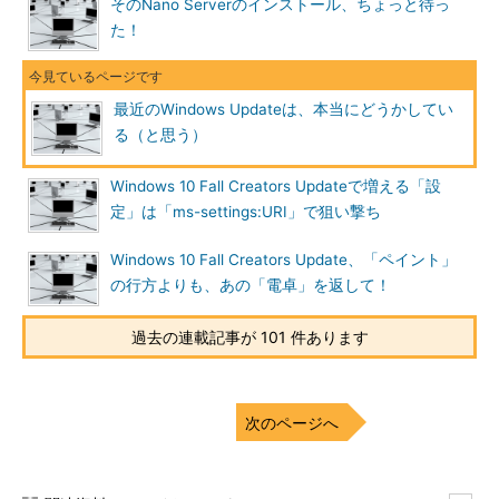
は失敗などの問題はなく、無事に完了しました。ただし、後で1
そのNano Serverのインストール、ちょっと待っ
つの問題に遭遇しました。Windows 10 Anniversary Update（バ
た！
ージョン1607）とWindows Server 2016の「更新の履歴」（「設
定」アプリの「更新とセキュリティ」→「Windows Update」に
ある）が消えてしまい、「更新プログラムがまだインストールさ
最近のWindows Updateは、本当にどうかしてい
れていません」と表示されたのです（
画面2
）。どちらも、OSビ
る（と思う）
ルド「14393」であり、「更新の履歴」が消えた後の詳細なビル
ドは「14393.1593」です。
Windows 10 Fall Creators Updateで増える「設
定」は「ms-settings:URI」で狙い撃ち
Windows 10 Fall Creators Update、「ペイント」
の行方よりも、あの「電卓」を返して！
過去の連載記事が 101 件あります
次のページへ
画面2
2017年8月の定例更新後、Windows 10 バージョン1
607とWindows Server 2016（どちらもビルド14393）の