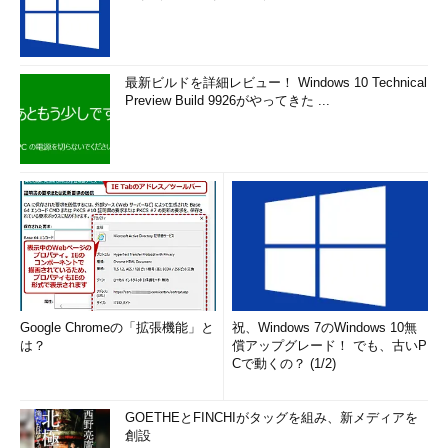
合は、インストールする必要はありません。今回の修正内容は、
次にWindows Update経由で配布される累積的な更新プログラム
に累積されるため、急ぐ必要はありません。ちなみに、「更新の
履歴」が消える問題については、引き続き「Known issues in
最新ビルドを詳細レビュー！ Windows 10 Technical
Preview Build 9926がやってきた ...
this update（この更新プログラムの既知の問題）」のリストの中
です。
ねぇ、KB4034661の更新に何時間かかったと思
う？
Google Chromeの「拡張機能」と
祝、Windows 7のWindows 10無
は？
償アップグレード！ でも、古いP
Cで動くの？ (1/2)
GOETHEとFINCHIがタッグを組み、新メディアを
創設