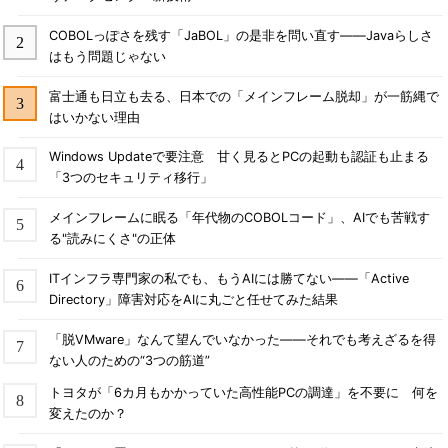
COBOLっぽさを残す「JaBOL」の是非を問い直す――Javaらしさ
はもう問題じゃない
富士通も日立も去る、日本での「メインフレーム脱却」が一筋縄で
はいかない理由
Windows Updateで要注意 甘く見るとPCの起動も認証も止まる
「3つのセキュリティ移行」
メインフレームに眠る「年代物のCOBOLコード」、AIでも苦戦す
る"読みにくさ"の正体
ITインフラ専門家の私でも、もうAIには勝てない――「Active
Directory」障害対応をAIに丸ごと任せてみた結果
「脱VMware」なんて望んでいなかった――それでも考えざるを得
ない人のための“3つの筋道”
トヨタが「6カ月もかかっていた高性能PCの調達」を不要に 何を
変えたのか？