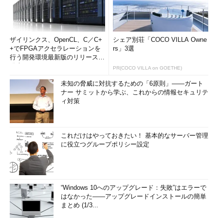
ザイリンクス、OpenCL、C／C+
シェア別荘「COCO VILLA Owne
+でFPGAアクセラレーションを
rs」3選
行う開発環境最新版のリリースを
発表
PR(COCO VILLA on GOETHE)
未知の脅威に対抗するための「6原則」――ガート
ナー サミットから学ぶ、これからの情報セキュリテ
ィ対策
これだけはやっておきたい！ 基本的なサーバー管理
に役立つグループポリシー設定
“Windows 10へのアップグレード：失敗”はエラーで
はなかった――アップグレードインストールの簡単
まとめ (1/3...