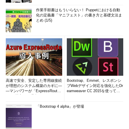
作業手順書はもういらない！ Puppetにおける自動
化の定義書「マニフェスト」の書き方と基礎文法ま
とめ (1/5)
高速で安全、安定した専用線接続
Bootstrap、Emmet、レスポンシ
が理想のシステム構築のカギに―
ブWebデザイン対応を強化したDr
―マンパワーが「ExpressRout
eamweaver CC 2015を使って
e」を導入した理由
み...
「Bootstrap 4 alpha」が登場