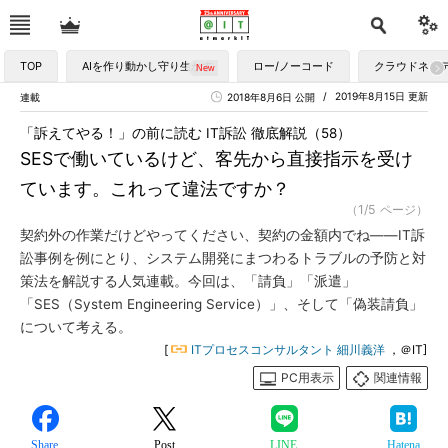
TOP
AIを作り動かし守り生かす
ロー/ノーコード
クラウドネイ
2019年8月15日 更新
連載
2018年8月6日 公開
「訴えてやる！」の前に読む IT訴訟 徹底解説（58）
SESで働いているけど、客先から直接指示を受け
ています。これって違法ですか？
（1/5 ページ）
契約外の作業だけどやってください、契約の金額内でね――IT訴
訟事例を例にとり、システム開発にまつわるトラブルの予防と対
策法を解説する人気連載。今回は、「請負」「派遣」
「SES（System Engineering Service）」、そして「偽装請負」
について考える。
[
ITプロセスコンサルタント 細川義洋
，＠IT]
PC用表示
関連情報
Share
Post
LINE
Hatena