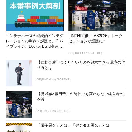
コンテナベースの継続的インテグ
FINCHI主催「IVS2026」トーク
レーションの利点／課題と、CIパ
セッションが話題に！
イプライン、Docker Build高速化
のコツ (1/2...
PR(FINCHI on GOETHE)
【西野亮廣】つくりたいものを追求できる環境の作
り方とは
PR(FINCHI on GOETHE)
【見城徹×藤田晋】AI時代でも変わらない経営者の
本質
PR(FINCHI on GOETHE)
「電子署名」とは、「デジタル署名」とは