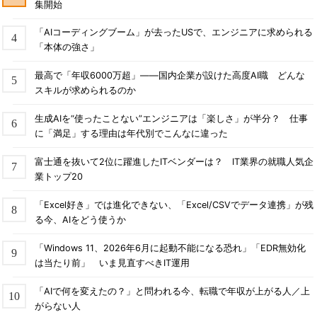
集開始
「AIコーディングブーム」が去ったUSで、エンジニアに求められる
「本体の強さ」
最高で「年収6000万超」――国内企業が設けた高度AI職 どんな
スキルが求められるのか
生成AIを“使ったことない”エンジニアは「楽しさ」が半分？ 仕事
に「満足」する理由は年代別でこんなに違った
富士通を抜いて2位に躍進したITベンダーは？ IT業界の就職人気企
業トップ20
「Excel好き」では進化できない、「Excel/CSVでデータ連携」が残
る今、AIをどう使うか
「Windows 11、2026年6月に起動不能になる恐れ」「EDR無効化
は当たり前」 いま見直すべきIT運用
「AIで何を変えたの？」と問われる今、転職で年収が上がる人／上
がらない人