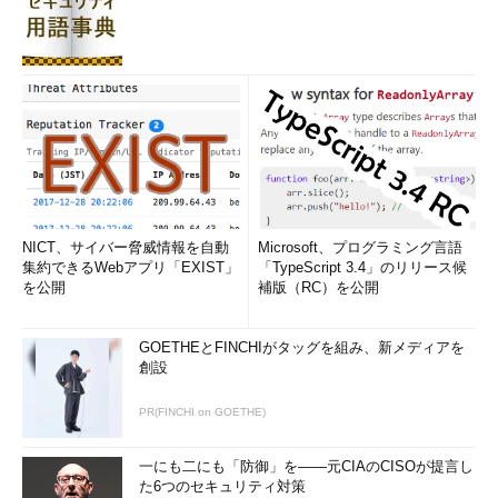
NICT、サイバー脅威情報を自動
Microsoft、プログラミング言語
集約できるWebアプリ「EXIST」
「TypeScript 3.4」のリリース候
を公開
補版（RC）を公開
GOETHEとFINCHIがタッグを組み、新メディアを
創設
PR(FINCHI on GOETHE)
一にも二にも「防御」を――元CIAのCISOが提言し
た6つのセキュリティ対策