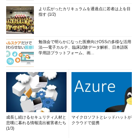
より広がったカリキュラムを通過点に若者は上を目
指す (1/2)
勉強会で明らかになった医療向けOSSの多様な活用
法──電子カルテ、臨床試験データ解析、日本語医
学用語プラットフォーム、画...
成長し続けるセキュリティ人材と
マイクロソフトとレッドハットが
悲嘆に暮れる情報流出被害者たち
クラウドで提携
(1/3)