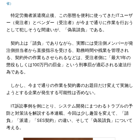
省）
特定労働者派遣廃止後、この形態を便利に使ってきたITユーザ
ー（発注者）とベンダー（受注者）が今まで通りに作業を行おう
として犯しそうな間違いが、「偽装請負」である。
契約上は「請負」でありながら、実際には受注側メンバーが発
注側担当者から直接指示を受ける、勤務時間や残業を管理され
る、契約外の作業もさせられるなどは、受注者側に「最大1年の
懲役もしくは100万円の罰金」という刑事罰が適応される違法行
為である。
しかし、今まで通りの作業を契約書のお題目だけ変えて実施し
ようとする企業が発生する可能性は否めない。
IT訴訟事例を例にとり、システム開発にまつわるトラブルの予
防と対策法を解説する本連載、今回は少し趣旨を変えて、「請
負」「派遣」「SES契約」の違い、そして「偽装請負」について
考える。