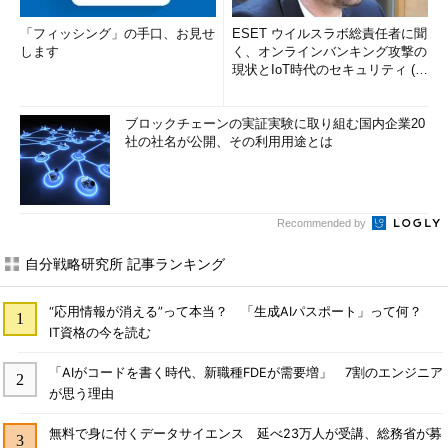
「フィッシング」の手口、お見せ
ESET ウイルスラボ総責任者に聞
します
く、オンラインバンキング攻撃の
現状とIoT時代のセキュリティ (1/
2)
ブロックチェーンの実証実験に取り組む国内企業20
社の社名が公開、その利用用途とは
Recommended by
自分戦略研究所 記事ランキング
“応用情報が消える”って本当？ 「生成AIパスポート」って何？
IT資格の今を読む
「AIがコードを書く時代、新職種FDEが需要増」 7割のエンジニア
が思う理由
無料で身に付くデータサイエンス 延べ23万人が受講、総務省が募